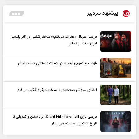
پیشنهاد سردبیر
بررسی سریال «اعتراف می‌کنم»؛ ساختارشکنی در ژانر پلیسی
ایران + نقد و تحلیل
بازتاب پیاده‌روی اربعین در ادبیات داستانی معاصر ایران
امضای سروش صحت در «استخر» دیگر غافلگیر نمی‌کند
بررسی بازی Silent Hill: Townfall؛ از داستان و گیم‌پلی تا
تاریخ انتشار و سیستم مورد نیاز