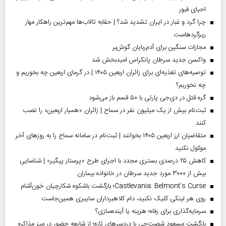
احیای قبور
چرا گرد و غبار در ایران تشدید شد؟ | حقابه تالاب‌ها مهم‌ترین راهکار مهار
ریزگردهاست
مجازات سنگین برای آدم‌ربایان گوش‌بر
واکسن جدید سرطان پانکراس امیدبخش شد
توصیه‌های تغذیه‌ای برای زائران اربعین ۱۴۰۵ | در گرمای اربعین چه بخوریم و
چه نخوریم؟
گره قتل در دی‌جی پارتی با ۵۰ قسم باز می‌شود
ثبت‌نام بیش از یک میلیون نفر در سماح | زائران «همیار اربعین» را نصب
کنند
متقاضیان ارز اربعین ۱۴۰۵ بخوانند | ثبت‌نام در سامانه سماح را به روز‌های آخر
موکول نکنید
کاهش ۲۵ درصدی بستری مجدد با اجرای طرح «پرستار پیگیر» | شناسایی
بیش از ۳۰۰۰ مورد جدید سرطان در خانواده بیماران
Castlevania: Belmont’s Curse؛ بازگشت باشکوه شکارچیان خون‌آشام
روی هر لینکی کلیک نکنید، دام کلاهبرداران سایبری همین‌جاست
سرمایه‌گذاری برای رفاه؛ هزینه یا آینده‌سازی؟
بازگشت مسعود شصت‌چی با دردسر‌های تازه؛ از شایعه حضور در میز مذاکره