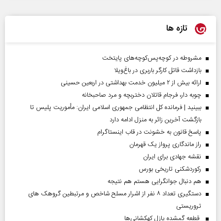
تازه ها
مشروطه در کوچه‌پس‌کوچه‌های پایتخت
بازداشت قاتل کارگر باربری در باغ‌ویلا
ارائه بیش از ۲ میلیون خدمت بهداشتی در اربعین حسینی
چوبه دار، فرجام قاتلان دختربچه و مرد صاحبخانه
ببینید | فرمانده کل انتظامی جمهوری اسلامی ایران­: مأموریت پلیس تا
بازگشت آخرین زائر به منزل ادامه دارد
پاسخ قانون به خشونت در قاب اینستاگرام
راز ماندگاری پرواز یک قهرمان
نقشه جهادی برای ایران
رکوردشکنی تاریخی بورس
هم دنبال جوانگرایی هستم هم نتیجه
دستگیری تعداد ۸ نفر از اشرار مسلح شاخص و مرتبطین گروهک های
تروریستی
قطعه گمشده پازل کهکشانی‌ها