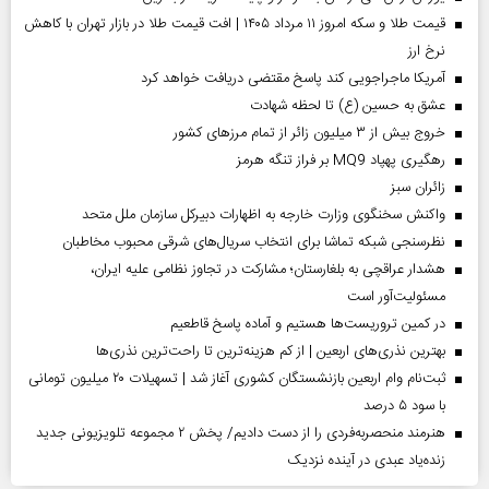
قیمت طلا و سکه امروز ۱۱ مرداد ۱۴۰۵ | افت قیمت طلا در بازار تهران با کاهش
نرخ ارز
آمریکا ماجراجویی کند پاسخ مقتضی دریافت خواهد کرد
عشق به حسین (ع) تا لحظه شهادت
خروج بیش از ۳ میلیون زائر از تمام مرز‌های کشور
رهگیری پهپاد MQ9 بر فراز تنگه هرمز
‌زائران سبز
واکنش سخنگوی وزارت خارجه به اظهارات دبیرکل سازمان ملل متحد
نظرسنجی شبکه تماشا برای انتخاب سریال‌های شرقی محبوب مخاطبان
هشدار عراقچی به بلغارستان؛ مشارکت در تجاوز نظامی علیه ایران،
مسئولیت‌آور است
در کمین تروریست‌ها هستیم و آماده پاسخ قاطعیم
بهترین نذری‌های اربعین | از کم هزینه‌ترین تا راحت‌ترین نذری‌ها
ثبت‌نام وام اربعین بازنشستگان کشوری آغاز شد | تسهیلات ۲۰ میلیون تومانی
با سود ۵ درصد
هنرمند منحصر‌به‌فردی را از دست دادیم/ پخش ۲ مجموعه تلویزیونی جدید
زنده‌یاد عبدی در آینده نزدیک