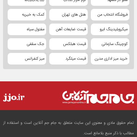
فروشگاه انتخاب من
هتل های تهران
کمک به خیریه
میکروبلیدینگ ابرو
قیمت ضایعات آهن
مفتول سیاه
کوچینگ سازمانی
قیمت هبلکس
جک سقفی
خرید میز اداری مدرن
قیمت میلگرد
میز کنفرانس
تمام حقوق مادی و معنوی این سایت متعلق به جام جم آنلاین است و استفاده از
مطالب با ذکر منبع بلامانع است.