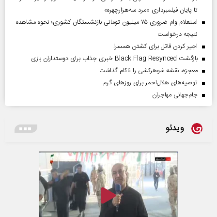
تا پایان فیلمبرداری «مرد سه‌هزارچهره»
استعلام وام ضروری ۷۵ میلیون تومانی بازنشستگان کشوری؛ نحوه مشاهده
نتیجه درخواست
اجیر کردن قاتل برای کشتن همسر!
بازگشت Black Flag Resynced خبری جذاب برای دوستداران بازی
معجزه، نقشه شوهرکشی را ناکام گذاشت
توصیه‌های هلال‌احمر برای روز‌های گرم
جام‌جهانی مهاجران
ویدئو