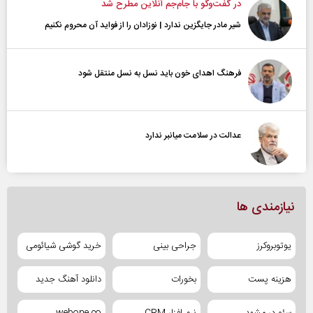
در گفت‌و‌گو با جام‌جم آنلاین مطرح شد
شیر مادر جایگزین ندارد | نوزادان را از فواید آن محروم نکنیم
فرهنگ اهدای خون باید نسل به نسل منتقل شود
عدالت در سلامت میانبر ندارد
نیازمندی ها
یوتوبروکرز
جراحی بینی
خرید گوشی شیائومی
هزینه پست
بخورات
دانلود آهنگ جدید
سئو در مشهد
نرم افزار CRM
webone.co