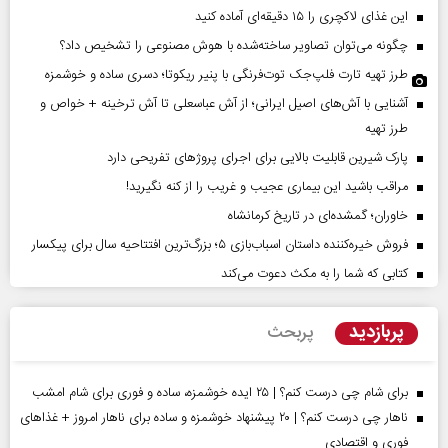
این غذای لاکچری را ۱۵ دقیقه‌ای آماده کنید
چگونه می‌توان تصاویر ساخته‌شده با هوش مصنوعی را تشخیص داد؟
طرز تهیه تارت فلپ‌جک توت‌فرنگی با پنیر ریکوتا؛ دسری ساده و خوشمزه
آشنایی با آش‌های اصیل ایرانی؛ از آش عباسعلی تا آش ترخینه + خواص و
طرز تهیه
پارک شیرین قابلیت‌ بالایی برای اجرای پروژهای تفریحی دارد
مراقب باشید این بیماری عجیب و غریب را از کنه نگیرید!
خاوران؛ گمشده‌ای در تاریخ کرمانشاه
فروش خیره‌کننده داستان اسباب‌بازی ۵؛ بزرگ‌ترین افتتاحیه سال برای پیکسار
کتابی که شما را به مکث دعوت می‌کند
پربازدید
پربحث
برای شام چی درست کنم؟ | ۲۵ ایده خوشمزه، ساده و فوری برای شام امشب
ناهار چی درست کنم؟ | ۲۰ پیشنهاد خوشمزه و ساده برای ناهار امروز + غذاهای
فوری و اقتصادی