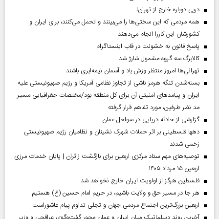
دربی دوباره خارج از تهران!
همه مردمی که این سختی‌ها را می‌بینند و تحمل می‌کنند، برای ایران و
کشورشان این کاررا انجام می‌دهند
پاسخ قانون به خشونت در قاب اینستاگرام
کالابرگ سه گروه مشمول شارژ شد
تهرانی‌ها امروز منتظر وزش باد و آسمان نیمه‌ابری باشند
بسته‌شدن تنگه هرمز ناشی از تجاوز نظامی آمریکا و رژیم صهیونیستی علیه
ایران و پیامد‌های امنیتی آن برای کل منطقه بود/مختصات جغرافیایی مسیر
مد نظر طرفین، مورد تفاهم قرار گرفته
گزارشی از حادثه دریایی در سواحل عمان
دهها فلسطینی بر اثر حملات شهرک نشینان و نظامیان رژیم صهیونیستی
زخمی شدند
توصیه‌های مهم ستاد مرکزی اربعین برای بازگشت زائران | پایان خدمات مرزی
اربعین ۱۵ مرداد ۱۴۰۵
فلسطین هرگز از اولویت ایران خارج نخواهد شد
هر جا در مسیر حق و ولایت باشیم، در حریم امام حسین (ع) هستیم
اربعین بزرگ‌ترین اجتماع مردمی جهان و تجلی تداوم پیام عاشوراست
آخرین روند دیپلماتیک میان ایران و عمان محور گفت‌وگوی عراقچی و وزیر