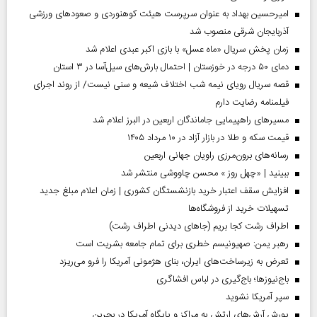
امیرحسین بهداد به عنوان سرپرست هیئت کوهنوردی و صعودهای ورزشی
آذربایجان شرقی منصوب شد
زمان پخش سریال «ماه عسل» با بازی اکبر عبدی اعلام شد
دمای ۵۰ درجه در خوزستان | احتمال بارش‌های سیل‌آسا در ۳ استان
قصه سریال رویای نیمه شب اختلاف شیعه و سنی نیست/ از روند اجرای
فیلمنامه رضایت دارم
مسیر‌های راهپیمایی جاماندگان اربعین در البرز اعلام شد
قیمت سکه و طلا در بازار آزاد در ۱۰ مرداد ۱۴۰۵
رسانه‌های برون‌مرزی راویان جهانی اربعین
ببینید | «چهل روز » محسن چاووشی منتشر شد
افزایش سقف اعتبار خرید بازنشستگان کشوری | زمان اعلام مبلغ جدید
تسهیلات خرید از فروشگاه‌ها
اطراف رشت کجا بریم (جاهای دیدنی اطراف رشت)
رهبر یمن: صهیونیسم خطری برای تمام جامعه بشریت است
تعرض به زیرساخت‌های ایران، بنای هژمونی آمریکا را فرو می‌ریزد
باج‌نیوزها؛ باج‌گیری در لباس افشاگری
سپر آمریکا نشوید
یورش آرش‌های ارتش به مراکز و پایگاه‌ آمریکا در بحرین