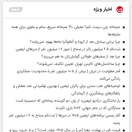
اخبار ویژه
صبحانه چی درست کنم؟ معرفی ۳۰ صبحانه سریع، سالم و مقوی برای همه
سلیقه‌ها
چرا برخی بیماران بعد از کرونا و آنفلوآنزا ماه‌ها بهبود نمی‌یابند؟
ثبت‌نام ۲.۵ میلیون زائر در سماح | عبور ۱.۷ میلیون نفر از مرز‌های اربعین
چرا بعد از سفرهای طولانی گوارش‌تان به هم می‌ریزد؟
چرا ساختمان‌های ناایمن تهران تعیین تکلیف نمی‌شوند؟
آمار معلولیت در ایران | بیش از ۱۰.۵ میلیون نفر با محدودیت عملکردی
زندگی می‌کنند
توصیه‌های طب سنتی برای زائران اربعین | بهترین نوشیدنی ضد عطش و
راهکارهای پیشگیری از گرمازدگی
راز ماندگاری «رادیو اربعین» از زبان دو گوینده؛ رسانه‌ای که حسینیه است
ستارگانی که در جام جهانی ۲۰۲۶ بازی نکردند
آغاز رسمی برنامه‌های اربعین ۱۴۰۵ در مرز‌ها | ثبت‌نام سماح به ۱.۷ میلیون نفر
رسید
قیمت قبر در بهشت زهرا (س) در سال ۱۴۰۵ چقدر است؟ | نرخ خرید، رزرو و