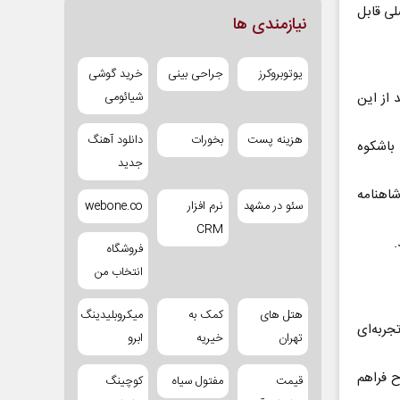
ی قابل
نیازمندی ها
یوتوبروکرز
جراحی بینی
خرید گوشی
 از این
شیائومی
هزینه پست
بخورات
دانلود آهنگ
 باشکوه
جدید
شاهنامه
سئو در مشهد
نرم افزار
webone.co
CRM
.
فروشگاه
انتخاب من
هتل های
کمک به
میکروبلیدینگ
جربه‌ای
تهران
خیریه
ابرو
ح فراهم
قیمت
مفتول سیاه
کوچینگ