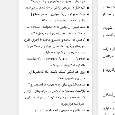
در گرمای اربعین چه بخوریم و چه نخوریم؟
‌دوستان
گره قتل در دی‌جی پارتی با ۵۰ قسم باز می‌شود
و مناظر
ثبت‌نام بیش از یک میلیون نفر در سماح |
زائران «همیار اربعین» را نصب کنند
متقاضیان ارز اربعین ۱۴۰۵ بخوانند | ثبت‌نام در
، شهرت
سامانه سماح را به روز‌های آخر موکول نکنید
ی است و
کاهش ۲۵ درصدی بستری مجدد با اجرای طرح
«پرستار پیگیر» | شناسایی بیش از ۳۰۰۰ مورد
 دارند،
جدید سرطان در خانواده بیماران
 درختان
Castlevania: Belmont’s Curse؛ بازگشت
باشکوه شکارچیان خون‌آشام
کاری، و
روی هر لینکی کلیک نکنید، دام کلاهبرداران
سایبری همین‌جاست
سرمایه‌گذاری برای رفاه؛ هزینه یا آینده‌سازی؟
بازگشت مسعود شصت‌چی با دردسر‌های تازه؛ از
رگسالان
شایعه حضور در میز مذاکره تا پایان فیلمبرداری
:
«مرد سه‌هزارچهره»
 دارای
استعلام وام ضروری ۷۵ میلیون تومانی