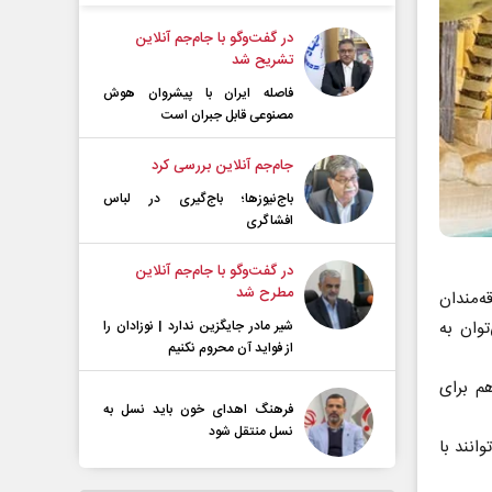
در گفت‌و‌گو با جام‌جم آنلاین
تشریح شد
فاصله ایران با پیشرو‌ان هوش
مصنوعی قابل جبران است
جام‌جم آنلاین بررسی کرد
باج‌نیوزها؛ باج‌گیری در لباس
افشاگری
در گفت‌و‌گو با جام‌جم آنلاین
مطرح شد
ه‌مندان
توان به
شیر مادر جایگزین ندارد | نوزادان را
از فواید آن محروم نکنیم
م برای
فرهنگ اهدای خون باید نسل به
نسل منتقل شود
انند با