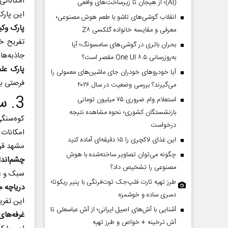
امکانات
(AI)؛ از هیجان تا زیرساخت‌های واقعی
این پارک
انقلاب گوشی‌های تاشو‌ با طعم هوش مصنوعی؛
پارک وکیل
معرفی و مقایسه خانواده گلکسی Z۸
تفریح خ
بحران باتری در گوشی‌های سامسونگ؛ آیا
جاذبه‌ه
به‌روزرسانی One UI ۸.۵ مقصر است؟
پارک علم
آیا خودروهای خودران جای ماشین‌های معمولی را
فرصتی بر
می‌گیرند؟ بررسی وضعیت در سال ۲۰۲۶
3. سفر به کوه‌سنگی
استعلام وام ضروری ۷۵ میلیون تومانی
بازنشستگان کشوری؛ نحوه مشاهده نتیجه
کوه‌سنگی
درخواست
امکانات
این غذای لاکچری را ۱۵ دقیقه‌ای آماده کنید
مشهد قرا
چگونه می‌توان تصاویر ساخته‌شده با هوش
چشم‌اندا
مصنوعی را تشخیص داد؟
سبک و ع
طرز تهیه تارت فلپ‌جک توت‌فرنگی با پنیر ریکوتا؛
دریاچه 
دسری ساده و خوشمزه
این تفریح
آشنایی با آش‌های اصیل ایرانی؛ از آش عباسعلی تا
غرفه‌های
آش ترخینه + خواص و طرز تهیه