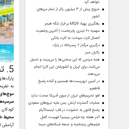
خواهد کرد
خروج بیش از ۳ میلیون زائر از تمام مرز‌های
کشور
رهگیری پهپاد MQ9 بر فراز تنگه هرمز
سهمیه ۶۰ لیتری پابرجاست | آخرین وضعیت
اتصال کارت سوخت به کارت بانکی
درگیری مرگبار ۲ پسرخاله در پارک
‌زائران سبز
همه مردمی که این سختی‌ها را می‌بینند و تحمل
5. تفریحات آبی در موج‌های آبی
می‌کنند، برای ایران و کشورشان این کاررا انجام
می‌دهند
پارک‌های
در کمین تروریست‌ها هستیم و آماده پاسخ
به تفریح
قاطعیم
موج‌های
لغو تحریم‌های ایران از سوی آمریکا صحت ندارد
سرسره‌ها
عملیات گسترده ارتش یمن علیه نیروهای سعودی
کودکان و
پاسخ قانون به خشونت در قاب اینستاگرام
محیط خا
آخر هفته چه فیلمی ببینیم؟ فهرست کامل
فیلم‌های پنجشنبه و جمعه شبکه‌های سیما
آرامش از