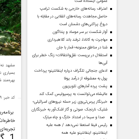
عمومی ایستاده است
اعتراف رسانه‌های خارجی به شکست ترامپ
حاصل مجاهدت رسانه‌های انقلابی در مقابله با
دروغ پراکنی‌های دشمنان است
آوار شکست بر سر موساد و پنتاگون
مهاجرت به کانادا، ترفند باند کلاهبرداری
شنا در مناطق ممنوعه؛ قمار با جان
استقلال در بن‌بست نقل‌وانتقالات؛ زنگ خطر برای
آبی‌ها
مشهد نه‌ت
ادعای جنجالی تلگراف درباره اینفانتینو؛ پرداخت
بسیاری نی
پول به معشوقه از درآمد یوفا
بهره‌مند 
پشت پرده آمارهای تلویزیون
عالیشاه می‌توانست به پرسپولیس کمک کند
کد خبر: ۱۴۹۱۱۸۹
خبرنگار پرس‌تی‌وی زیر حمله نیروهای اسرائیلی؛
شلیک نارنجک صوتی و گاز اشک‌آور به خبرنگاران
برنامه‌ر
صدا و سیما در امتداد خارگ و چاه مبارک
رئیس فیفا استعفا نمی‌دهد / همه علیه
تجربه‌ای
اینفانتینو، اینفانتینو علیه همه
1. گشت‌وگذار در طرقبه و شاندیز