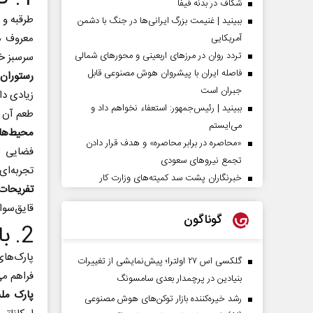
شکاف در بدنه فیفا
طرقبه و 
ببینید | غنیمت بزرگ ایرانی‌ها در جنگ با دشمن
معروف هس
آمریکایی
تردد روان در مرزهای اربعینی و محورهای شمالی
سرسبز خو
فاصله ایران با پیشرو‌ان هوش مصنوعی قابل
رستوران‌
جبران است
زیادی دا
ببینید | رئیس‌جمهور: استعفاء نخواهم داد و
طعم آن ر
می‌ایستم
محیط‌ها
«محاصره در برابر محاصره» و هدف قرار دادن
فضایی عا
تجمع نیروهای سعودی
تجربه‌ای
خبرنگاران پشت سد کمیته‌های وزارت کار
تفریحات 
قایق‌سوا
گوناگون
2. بازدید از پارک‌های موضوعی مشهد
پارک‌های
گلکسی اس ۲۷ اولترا؛ پیش‌نمایشی از تغییرات
فراهم می
بنیادین در پرچمدار بعدی سامسونگ
پارک مل
رشد خیره‌کننده بازار توکن‌های هوش مصنوعی