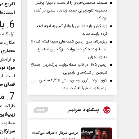
هنرمند منحصر‌به‌فردی را از دست دادیم/ پخش ۲
تفریح در
مجموعه تلویزیونی جدید زنده‌یاد عبدی در آینده
استفاده‌ا
نزدیک
6. بازدید از آرامگاه فردوسی در توس
پزشکیان: باید دشمن را وادار کنیم به آنچه امضا
آرامگاه 
کرده پایبند بماند
ویژه‌برنامه‌های اربعین شبکه‌های سیما اعلام شد؛ از
مکان، سف
ارتباط زنده با کربلا تا روایت بزرگ‌ترین اجتماع
معماری ب
معنوی جهان
و آرامش
اربعین ۱۴۰۵ در قاب صدا؛ روایت بزرگ‌ترین اجتماع
موزه تو
شیعیان از شبکه‌های رادیویی
است. این
رکورد تردد زائران اربعین؛ بیش از ۴.۳ میلیون عبور
فضای سب
از مرزهای شش‌گانه ثبت شد
7. ماجراجویی در طرقبه
طرقبه، ع
پیشنهاد سردبیر
زیپ‌لاین
متفاوت و
سوارکاری
بررسی سریال «اعتراف می‌کنم»؛