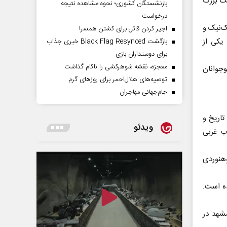
ک بزرگ
بازنشستگان کشوری؛ نحوه مشاهده نتیجه
درخواست
ک‌نیک و
اجیر کردن قاتل برای کشتن همسر!
یکی از
بازگشت Black Flag Resynced خبری جذاب
برای دوستداران بازی
معجزه، نقشه شوهرکشی را ناکام گذاشت
وجوانان
توصیه‌های هلال‌احمر برای روز‌های گرم
جام‌جهانی مهاجران
تاریخ و
ویدئو
ب غربی
وهنوردی
ده است.
شهد در