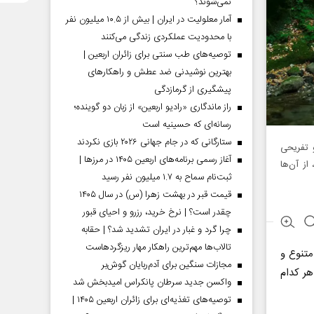
نمی‌شوند؟
آمار معلولیت در ایران | بیش از ۱۰.۵ میلیون نفر
با محدودیت عملکردی زندگی می‌کنند
توصیه‌های طب سنتی برای زائران اربعین |
بهترین نوشیدنی ضد عطش و راهکارهای
پیشگیری از گرمازدگی
راز ماندگاری «رادیو اربعین» از زبان دو گوینده؛
رسانه‌ای که حسینیه است
ستارگانی که در جام جهانی ۲۰۲۶ بازی نکردند
و تفریحی
آغاز رسمی برنامه‌های اربعین ۱۴۰۵ در مرز‌ها |
از آن‌ها
ثبت‌نام سماح به ۱.۷ میلیون نفر رسید
قیمت قبر در بهشت زهرا (س) در سال ۱۴۰۵
چقدر است؟ | نرخ خرید، رزرو و احیای قبور
چرا گرد و غبار در ایران تشدید شد؟ | حقابه
تالاب‌ها مهم‌ترین راهکار مهار ریزگردهاست
متنوع و
مجازات سنگین برای آدم‌ربایان گوش‌بر
‌شود که هر کدام
واکسن جدید سرطان پانکراس امیدبخش شد
توصیه‌های تغذیه‌ای برای زائران اربعین ۱۴۰۵ |