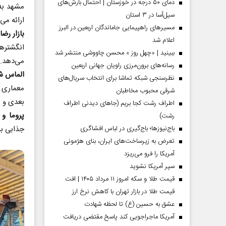
دمای ۵۰ درجه در خوزستان | احتمال بارش‌های
مشهد به‌
سیل‌آسا در ۳ استان
ارائه می
مسیر‌های راهپیمایی جاماندگان اربعین در البرز
بازار رضا:
اعلام شد
انگشترها
ببینید | «چهل روز » محسن چاووشی منتشر شد
می‌دهد.
رسانه‌های برون‌مرزی راویان جهانی اربعین
الماس ش
نظرسنجی شبکه تماشا برای انتخاب سریال‌های
شرقی محبوب مخاطبان
بعدی و 
اطراف رشت کجا بریم (جاهای دیدنی اطراف
پروما و 
رشت)
جذابی بر
باج‌نیوزها؛ باج‌گیری در لباس افشاگری
 مردادماه
صفحات نخست‌روزنامه‌ها‌ی‌چهارشنبه‌۷‌مردادماه
صفحات 
تعرض به زیرساخت‌های ایران، بنای هژمونی
آمریکا را فرو می‌ریزد
سپر آمریکا نشوید
قیمت طلا و سکه امروز ۱۱ مرداد ۱۴۰۵ | افت
قیمت طلا در بازار تهران با کاهش نرخ ارز
عشق به حسین (ع) تا لحظه شهادت
آمریکا ماجراجویی کند پاسخ مقتضی دریافت