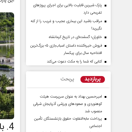
این پارک 
پارک شیرین قابلیت‌ بالایی برای اجرای پروژهای
تفریحی دارد
مراقب باشید این بیماری عجیب و غریب را از کنه
نگیرید!
خاوران؛ گمشده‌ای در تاریخ کرمانشاه
فروش خیره‌کننده داستان اسباب‌بازی ۵؛ بزرگ‌ترین
افتتاحیه سال برای پیکسار
کتابی که شما را به مکث دعوت می‌کند
 حقیقتِ آرامش‌ بخش
روز روایتگران حقیقت
پربازدید
پربحث
دکتر حسین قرایی - مدیر کل روابط عمومی
رسانه ملی
امیرحسین بهداد به عنوان سرپرست هیئت
کوهنوردی و صعودهای ورزشی آذربایجان شرقی
منصوب شد
پرداخت مابه‌التفاوت حقوق بازنشستگان تأمین
4. بازدید از بازارهای سنتی و مراکز خرید مدرن
اجتماعی