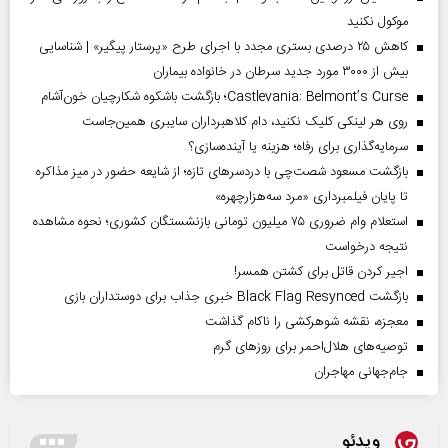
موکول نکنید
کاهش ۲۵ درصدی بستری مجدد با اجرای طرح «پرستار پیگیر» | شناسایی
بیش از ۳۰۰۰ مورد جدید سرطان در خانواده بیماران
Castlevania: Belmont’s Curse؛ بازگشت باشکوه شکارچیان خون‌آشام
روی هر لینکی کلیک نکنید، دام کلاهبرداران سایبری همین‌جاست
سرمایه‌گذاری برای رفاه؛ هزینه یا آینده‌سازی؟
بازگشت مسعود شصت‌چی با دردسر‌های تازه؛ از شایعه حضور در میز مذاکره
تا پایان فیلمبرداری «مرد سه‌هزارچهره»
استعلام وام ضروری ۷۵ میلیون تومانی بازنشستگان کشوری؛ نحوه مشاهده
نتیجه درخواست
اجیر کردن قاتل برای کشتن همسر!
بازگشت Black Flag Resynced خبری جذاب برای دوستداران بازی
معجزه، نقشه شوهرکشی را ناکام گذاشت
توصیه‌های هلال‌احمر برای روز‌های گرم
جام‌جهانی مهاجران
ویدئو