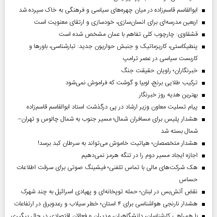
ابوالقاسم قاسم‌زاده در میان چهره‌های سیاسی و فرهنگی به خاک سپرده شد
اربعین مدرسه‌ای برای انسان‌سازی، خودسازی و ارتقای معنویت است
قشقاوی: چارچوب کلی تفاهم با عمان مشخص شده است
پنطیکاستی، کاریزماتیک و جنبش حواریون جدید: تبارشناسی، باور‌ها و
کاربست سیاسی در عصر ترامپ
خبرنگاران؛ راویان حقیقت جنگ
ترکیب طلایی برنج، لوبیا و گوشت که فراموش نمی‌شود
بهترین هدیه روز خبرنگار
پیام تسلیت معاون وزیر ارشاد در پی درگذشت استاد ابوالقاسم قاسم‌زاده
هشدار پلیس برای مسافران شمال؛ مسیر جنوب به شمال چالوس و تهران–
شمال بسته شد
هشدار متخصصان؛ هپاتیت خاموش می‌تواند به سرطان کبد برسد!
اجازه ایجاد مسیر دوم را در تنگه هرمز نمی‌دهیم
هک شرکت‌های مالی با تماس تلفنی؛ فیشینگ صوتی برای سرقت اطلاعات
حساس
نقض آتش‌بس در لبنان؛ حمله توپخانه‌ای و پهپادی اسرائیل به چند شهرک
هشدار نارنجی هواشناسی برای ۴ استان؛ خطر سیلاب و رعدوبرق در ارتفاعات
با همراهی کارشناسان، دانشگاهیان، مدیران و فعالان اقتصادی در حال پیگیری