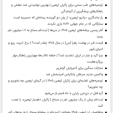
توصیه‌های طب سنتی برای زائران اربعین | بهترین نوشیدنی ضد عطش و
راهکارهای پیشگیری از گرمازدگی
راز ماندگاری «رادیو اربعین» از زبان دو گوینده؛ رسانه‌ای که حسینیه است
ستارگانی که در جام جهانی ۲۰۲۶ بازی نکردند
آغاز رسمی برنامه‌های اربعین ۱۴۰۵ در مرز‌ها | ثبت‌نام سماح به ۱.۷ میلیون نفر
رسید
قیمت قبر در بهشت زهرا (س) در سال ۱۴۰۵ چقدر است؟ | نرخ خرید، رزرو و
احیای قبور
چرا گرد و غبار در ایران تشدید شد؟ | حقابه تالاب‌ها مهم‌ترین راهکار مهار
ریزگردهاست
مجازات سنگین برای آدم‌ربایان گوش‌بر
واکسن جدید سرطان پانکراس امیدبخش شد
توصیه‌های تغذیه‌ای برای زائران اربعین ۱۴۰۵ | در گرمای اربعین چه بخوریم و
چه نخوریم؟
گره قتل در دی‌جی پارتی با ۵۰ قسم باز می‌شود
ثبت‌نام بیش از یک میلیون نفر در سماح | زائران «همیار اربعین» را نصب
کنند
متقاضیان ارز اربعین ۱۴۰۵ بخوانند | ثبت‌نام در سامانه سماح را به روز‌های آخر