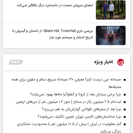
امضای سروش صحت در «استخر» دیگر غافلگیر نمی‌کند
بررسی بازی Silent Hill: Townfall؛ از داستان و گیم‌پلی تا
تاریخ انتشار و سیستم مورد نیاز
اخبار ویژه
صبحانه چی درست کنم؟ معرفی ۳۰ صبحانه سریع، سالم و مقوی برای همه
سلیقه‌ها
چرا برخی بیماران بعد از کرونا و آنفلوآنزا ماه‌ها بهبود نمی‌یابند؟
ثبت‌نام ۲.۵ میلیون زائر در سماح | عبور ۱.۷ میلیون نفر از مرز‌های اربعین
چرا بعد از سفرهای طولانی گوارش‌تان به هم می‌ریزد؟
چرا ساختمان‌های ناایمن تهران تعیین تکلیف نمی‌شوند؟
آمار معلولیت در ایران | بیش از ۱۰.۵ میلیون نفر با محدودیت عملکردی
زندگی می‌کنند