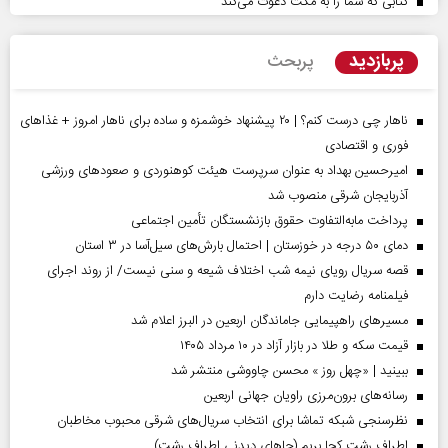
کتابی که شما را به مکث دعوت می‌کند
پربازدید
پربحث
ناهار چی درست کنم؟ | ۲۰ پیشنهاد خوشمزه و ساده برای ناهار امروز + غذاهای
فوری و اقتصادی
امیرحسین بهداد به عنوان سرپرست هیئت کوهنوردی و صعودهای ورزشی
آذربایجان شرقی منصوب شد
پرداخت مابه‌التفاوت حقوق بازنشستگان تأمین اجتماعی
دمای ۵۰ درجه در خوزستان | احتمال بارش‌های سیل‌آسا در ۳ استان
قصه سریال رویای نیمه شب اختلاف شیعه و سنی نیست/ از روند اجرای
فیلمنامه رضایت دارم
مسیر‌های راهپیمایی جاماندگان اربعین در البرز اعلام شد
قیمت سکه و طلا در بازار آزاد در ۱۰ مرداد ۱۴۰۵
ببینید | «چهل روز » محسن چاووشی منتشر شد
رسانه‌های برون‌مرزی راویان جهانی اربعین
نظرسنجی شبکه تماشا برای انتخاب سریال‌های شرقی محبوب مخاطبان
اطراف رشت کجا بریم (جاهای دیدنی اطراف رشت)