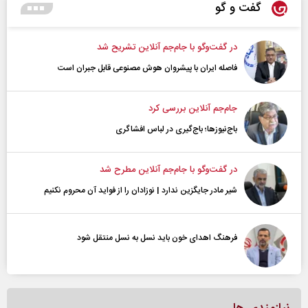
گفت و گو
در گفت‌و‌گو با جام‌جم آنلاین تشریح شد
فاصله ایران با پیشرو‌ان هوش مصنوعی قابل جبران است
جام‌جم آنلاین بررسی کرد
باج‌نیوزها؛ باج‌گیری در لباس افشاگری
در گفت‌و‌گو با جام‌جم آنلاین مطرح شد
شیر مادر جایگزین ندارد | نوزادان را از فواید آن محروم نکنیم
فرهنگ اهدای خون باید نسل به نسل منتقل شود