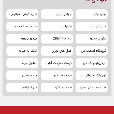
نیازمندی ها
یوتوبروکرز
جراحی بینی
خرید گوشی شیائومی
هزینه پست
بخورات
دانلود آهنگ جدید
سئو در مشهد
نرم افزار CRM
webone.co
فروشگاه انتخاب من
هتل های تهران
کمک به خیریه
میکروبلیدینگ ابرو
قیمت ضایعات آهن
مفتول سیاه
کوچینگ سازمانی
قیمت هبلکس
جک سقفی
خرید میز اداری مدرن
قیمت میلگرد
میز کنفرانس