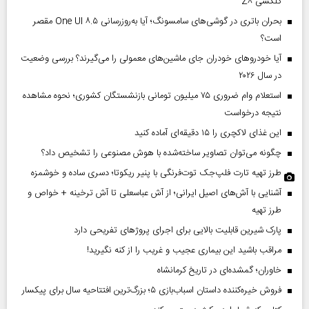
گلکسی Z۸
بحران باتری در گوشی‌های سامسونگ؛ آیا به‌روزرسانی One UI ۸.۵ مقصر
است؟
آیا خودروهای خودران جای ماشین‌های معمولی را می‌گیرند؟ بررسی وضعیت
در سال ۲۰۲۶
استعلام وام ضروری ۷۵ میلیون تومانی بازنشستگان کشوری؛ نحوه مشاهده
نتیجه درخواست
این غذای لاکچری را ۱۵ دقیقه‌ای آماده کنید
چگونه می‌توان تصاویر ساخته‌شده با هوش مصنوعی را تشخیص داد؟
طرز تهیه تارت فلپ‌جک توت‌فرنگی با پنیر ریکوتا؛ دسری ساده و خوشمزه
آشنایی با آش‌های اصیل ایرانی؛ از آش عباسعلی تا آش ترخینه + خواص و
طرز تهیه
پارک شیرین قابلیت‌ بالایی برای اجرای پروژهای تفریحی دارد
مراقب باشید این بیماری عجیب و غریب را از کنه نگیرید!
خاوران؛ گمشده‌ای در تاریخ کرمانشاه
فروش خیره‌کننده داستان اسباب‌بازی ۵؛ بزرگ‌ترین افتتاحیه سال برای پیکسار