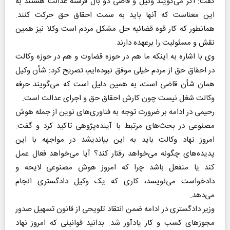
گفت: اگر می‌گویند وکیل و قاضی دو بال فرشته عدالت هستند به
این معناست که آنها باید به سمت احقاق حق حرکت کنند.
همانطور که کار قوه قضائیه حل مشکل مردم است وکلا نیز همین
نقش و مسئولیت را برعهده دارند.
وی با اشاره به اینکه ما هم در حوزه قضاوت و هم در حوزه وکالت
در احقاق حق از مردم خیلی موفق نبود‌ه‌ایم، تصریح کرد: شأن وکیل
همان شأن قاضی است، به همین دلیل است که می‌گویند حرفه
وکالت شغل نیست چون کارش احقاق حق و اجرای عدالت است.
رحیمی در ادامه بر ضرورت توجه به فناوری‌های نوین از جمله هوش
مصنوعی در بحث‌های مرتبط با آینده‌پژوهی تاکید کرد و گفت:
امروز نهاد وکالت باید به این بیاندیشد در مواجهه با این
پدیده‌های چگونه می‌خواهد رفتار کند؟ آیا می‌خواهد فعال عمل
کند یا منفعل باشد چرا که امروز هوش مصنوعی لایحه و
دادخواست می‌نویسد، کاری که یک وکیل دادگستری انجام
می‌دهد.
وزیر دادگستری در ادامه ضمن انتقاد تلویحی از قانون تسهیل صدور
مجوزهای کسب و کار یادآور شد: بدانید قوانینی که امروز نهاد