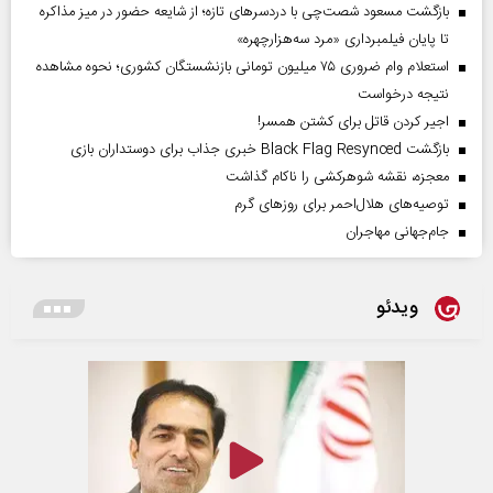
بازگشت مسعود شصت‌چی با دردسر‌های تازه؛ از شایعه حضور در میز مذاکره
تا پایان فیلمبرداری «مرد سه‌هزارچهره»
استعلام وام ضروری ۷۵ میلیون تومانی بازنشستگان کشوری؛ نحوه مشاهده
نتیجه درخواست
اجیر کردن قاتل برای کشتن همسر!
بازگشت Black Flag Resynced خبری جذاب برای دوستداران بازی
معجزه، نقشه شوهرکشی را ناکام گذاشت
توصیه‌های هلال‌احمر برای روز‌های گرم
جام‌جهانی مهاجران
ویدئو