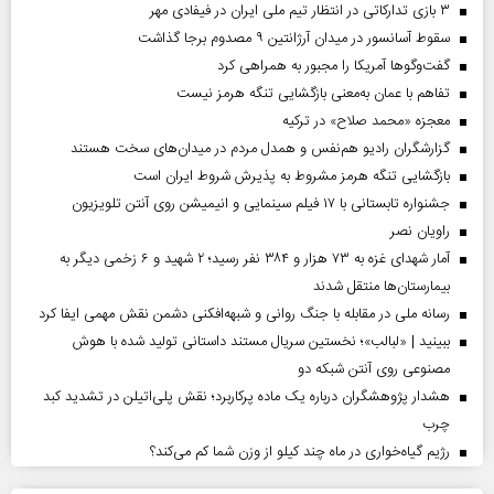
۳ بازی تدارکاتی در انتظار تیم ملی ایران در فیفادی مهر
سقوط آسانسور در میدان آرژانتین ۹ مصدوم برجا گذاشت
گفت‌وگوها آمریکا را مجبور به همراهی کرد
تفاهم با عمان به‌معنی بازگشایی تنگه هرمز نیست
معجزه «محمد صلاح» در ترکیه
گزارشگران رادیو هم‌نفس و همدل مردم در میدان‌های سخت هستند
بازگشایی تنگه هرمز مشروط به پذیرش شروط ایران است
جشنواره تابستانی با ۱۷ فیلم سینمایی و انیمیشن روی آنتن تلویزیون
راویان نصر
آمار شهدای غزه به ۷۳ هزار و ۳۸۴ نفر رسید؛ ۲ شهید و ۶ زخمی دیگر به
بیمارستان‌ها منتقل شدند
رسانه ملی در مقابله با جنگ روانی و شبهه‌افکنی دشمن نقش مهمی ایفا کرد
ببینید | «لبالب»؛ نخستین سریال مستند داستانی تولید شده با هوش
مصنوعی روی آنتن شبکه دو
هشدار پژوهشگران درباره یک ماده پرکاربرد؛ نقش پلی‌اتیلن در تشدید کبد
چرب
رژیم گیاه‌خواری در ماه چند کیلو از وزن شما کم می‌کند؟