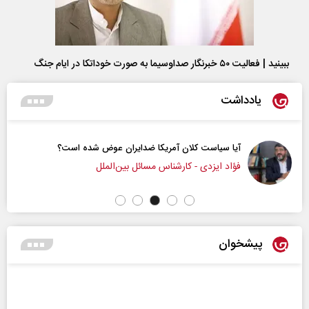
ببینید | فعالیت ۵۰ خبرنگار صداوسیما به صورت خوداتکا در ایام جنگ
یادداشت
ن عوض شده است؟
سازمان ملل بی‌بدیل نیست
‌الملل
محمدحسن زورق
پیشخوان