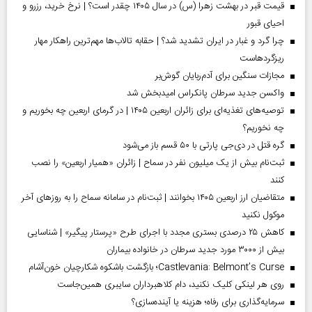
قیمت قبر در بهشت زهرا (س) در سال ۱۴۰۵ چقدر است؟ | نرخ خرید، رزرو و
احیای قبور
چرا گرد و غبار در ایران تشدید شد؟ | حقابه تالاب‌ها مهم‌ترین راهکار مهار
ریزگردهاست
مجازات سنگین برای آدم‌ربایان گوش‌بر
واکسن جدید سرطان پانکراس امیدبخش شد
توصیه‌های تغذیه‌ای برای زائران اربعین ۱۴۰۵ | در گرمای اربعین چه بخوریم و
چه نخوریم؟
گره قتل در دی‌جی پارتی با ۵۰ قسم باز می‌شود
ثبت‌نام بیش از یک میلیون نفر در سماح | زائران «همیار اربعین» را نصب
کنند
متقاضیان ارز اربعین ۱۴۰۵ بخوانند | ثبت‌نام در سامانه سماح را به روز‌های آخر
موکول نکنید
کاهش ۲۵ درصدی بستری مجدد با اجرای طرح «پرستار پیگیر» | شناسایی
بیش از ۳۰۰۰ مورد جدید سرطان در خانواده بیماران
Castlevania: Belmont’s Curse؛ بازگشت باشکوه شکارچیان خون‌آشام
روی هر لینکی کلیک نکنید، دام کلاهبرداران سایبری همین‌جاست
سرمایه‌گذاری برای رفاه؛ هزینه یا آینده‌سازی؟