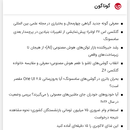
گوناگون
معرفی گونه جدید گیاهی چهارمحال و بختیاری در مجله علمی بین المللی
گلکسی اس ۲۷ اولترا؛ پیش‌نمایشی از تغییرات بنیادین در پرچمدار بعدی
سامسونگ
رشد خیره‌کننده بازار توکن‌های هوش مصنوعی (AI)؛ از هیجان تا
زیرساخت‌های واقعی
انقلاب گوشی‌های تاشو‌ با طعم هوش مصنوعی؛ معرفی و مقایسه خانواده
گلکسی Z۸
بحران باتری در گوشی‌های سامسونگ؛ آیا به‌روزرسانی One UI ۸.۵ مقصر
است؟
آیا خودروهای خودران جای ماشین‌های معمولی را می‌گیرند؟ بررسی وضعیت
در سال ۲۰۲۶
استعلام وام ضروری ۷۵ میلیون تومانی بازنشستگان کشوری؛ نحوه مشاهده
نتیجه درخواست
این غذای لاکچری را ۱۵ دقیقه‌ای آماده کنید