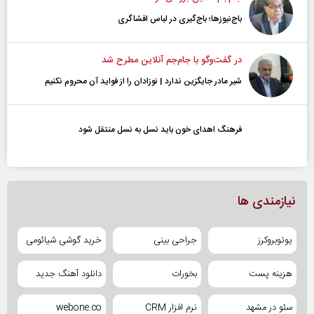
باج‌نیوزها؛ باج‌گیری در لباس افشاگری
در گفت‌و‌گو با جام‌جم آنلاین مطرح شد
شیر مادر جایگزین ندارد | نوزادان را از فواید آن محروم نکنیم
فرهنگ اهدای خون باید نسل به نسل منتقل شود
نیازمندی ها
یوتوبروکرز
جراحی بینی
خرید گوشی شیائومی
هزینه پست
بخورات
دانلود آهنگ جدید
سئو در مشهد
نرم افزار CRM
webone.co