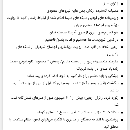
‌زائران سبز
عملیات گسترده ارتش یمن علیه نیروهای سعودی
ویژه‌برنامه‌های اربعین شبکه‌های سیما اعلام شد؛ از ارتباط زنده با کربلا تا روایت
بزرگ‌ترین اجتماع معنوی جهان
لغو تحریم‌های ایران از سوی آمریکا صحت ندارد
در کمین تروریست‌ها هستیم و آماده پاسخ قاطعیم
اربعین ۱۴۰۵ در قاب صدا؛ روایت بزرگ‌ترین اجتماع شیعیان از شبکه‌های
رادیویی
هنرمند منحصر‌به‌فردی را از دست دادیم/ پخش ۲ مجموعه تلویزیونی جدید
زنده‌یاد عبدی در آینده نزدیک
پزشکیان: باید دشمن را وادار کنیم به آنچه امضا کرده پایبند بماند
بازگشت زائران اربعین آغاز شد؛ ۱۰ توصیه‌ای که قبل از عبور از مرز حتماً باید
بدانید
رکورد تردد زائران اربعین؛ بیش از ۴.۳ میلیون عبور از مرزهای شش‌گانه ثبت
شد
بازداشت ۲۱ مزدور موساد و ۴ شرور مسلح در استان کرمان
پزشکیان: با اتکا به نخبگان و مدیران با انگیزه می‌توان تحول نظام سلامت را
محقق کرد