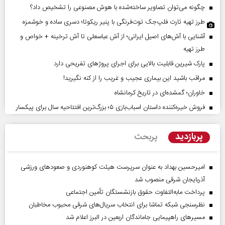
چگونه می‌توان تصاویر ساخته‌شده با هوش مصنوعی را تشخیص داد؟
طرز تهیه تارت فلپ‌جک توت‌فرنگی با پنیر ریکوتا؛ دسری ساده و خوشمزه
آشنایی با آش‌های اصیل ایرانی؛ از آش عباسعلی تا آش ترخینه + خواص و
طرز تهیه
پارک شیرین قابلیت‌ بالایی برای اجرای پروژهای تفریحی دارد
مراقب باشید این بیماری عجیب و غریب را از کنه نگیرید!
خاوران؛ گمشده‌ای در تاریخ کرمانشاه
فروش خیره‌کننده داستان اسباب‌بازی ۵؛ بزرگ‌ترین افتتاحیه سال برای پیکسار
پربازدید
پربحث
امیرحسین بهداد به عنوان سرپرست هیئت کوهنوردی و صعودهای ورزشی
آذربایجان شرقی منصوب شد
پرداخت مابه‌التفاوت حقوق بازنشستگان تأمین اجتماعی
نظرسنجی شبکه تماشا برای انتخاب سریال‌های شرقی محبوب مخاطبان
مسیر‌های راهپیمایی جاماندگان اربعین در البرز اعلام شد