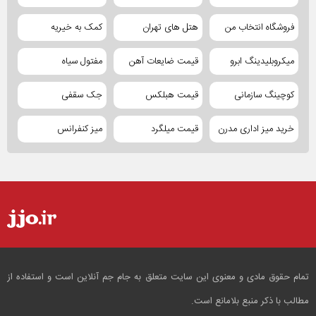
فروشگاه انتخاب من
هتل های تهران
کمک به خیریه
میکروبلیدینگ ابرو
قیمت ضایعات آهن
مفتول سیاه
کوچینگ سازمانی
قیمت هبلکس
جک سقفی
خرید میز اداری مدرن
قیمت میلگرد
میز کنفرانس
تمام حقوق مادی و معنوی این سایت متعلق به جام جم آنلاین است و استفاده از
مطالب با ذکر منبع بلامانع است.