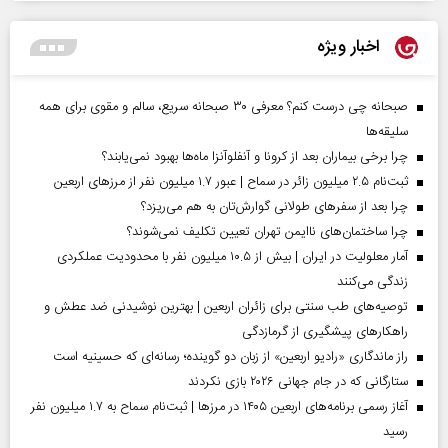
اخبار ویژه
صبحانه چی درست کنم؟ معرفی ۳۰ صبحانه سریع، سالم و مقوی برای همه
سلیقه‌ها
چرا برخی بیماران بعد از کرونا و آنفلوآنزا ماه‌ها بهبود نمی‌یابند؟
ثبت‌نام ۲.۵ میلیون زائر در سماح | عبور ۱.۷ میلیون نفر از مرز‌های اربعین
چرا بعد از سفرهای طولانی گوارش‌تان به هم می‌ریزد؟
چرا ساختمان‌های ناایمن تهران تعیین تکلیف نمی‌شوند؟
آمار معلولیت در ایران | بیش از ۱۰.۵ میلیون نفر با محدودیت عملکردی
زندگی می‌کنند
توصیه‌های طب سنتی برای زائران اربعین | بهترین نوشیدنی ضد عطش و
راهکارهای پیشگیری از گرمازدگی
راز ماندگاری «رادیو اربعین» از زبان دو گوینده؛ رسانه‌ای که حسینیه است
ستارگانی که در جام جهانی ۲۰۲۶ بازی نکردند
آغاز رسمی برنامه‌های اربعین ۱۴۰۵ در مرز‌ها | ثبت‌نام سماح به ۱.۷ میلیون نفر
رسید