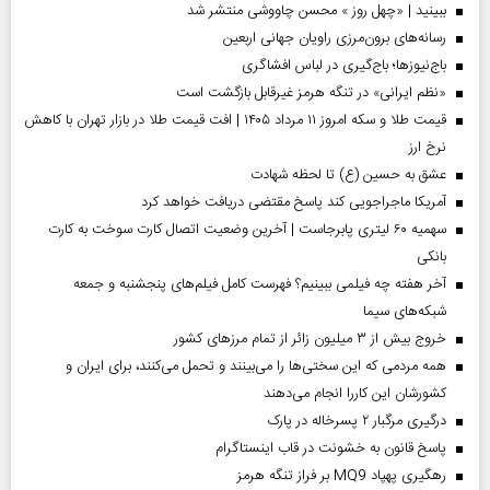
ببینید | «چهل روز » محسن چاووشی منتشر شد
رسانه‌های برون‌مرزی راویان جهانی اربعین
باج‌نیوزها؛ باج‌گیری در لباس افشاگری
«نظم ایرانی» در تنگه هرمز غیرقابل بازگشت است
قیمت طلا و سکه امروز ۱۱ مرداد ۱۴۰۵ | افت قیمت طلا در بازار تهران با کاهش
نرخ ارز
عشق به حسین (ع) تا لحظه شهادت
آمریکا ماجراجویی کند پاسخ مقتضی دریافت خواهد کرد
سهمیه ۶۰ لیتری پابرجاست | آخرین وضعیت اتصال کارت سوخت به کارت
بانکی
آخر هفته چه فیلمی ببینیم؟ فهرست کامل فیلم‌های پنجشنبه و جمعه
شبکه‌های سیما
خروج بیش از ۳ میلیون زائر از تمام مرز‌های کشور
همه مردمی که این سختی‌ها را می‌بینند و تحمل می‌کنند، برای ایران و
کشورشان این کاررا انجام می‌دهند
درگیری مرگبار ۲ پسرخاله در پارک
پاسخ قانون به خشونت در قاب اینستاگرام
رهگیری پهپاد MQ9 بر فراز تنگه هرمز