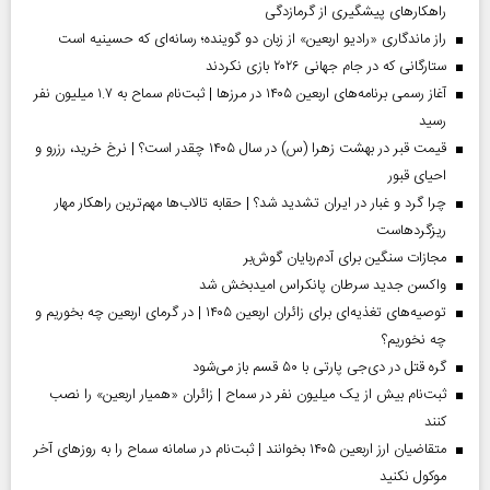
راهکارهای پیشگیری از گرمازدگی
راز ماندگاری «رادیو اربعین» از زبان دو گوینده؛ رسانه‌ای که حسینیه است
ستارگانی که در جام جهانی ۲۰۲۶ بازی نکردند
آغاز رسمی برنامه‌های اربعین ۱۴۰۵ در مرز‌ها | ثبت‌نام سماح به ۱.۷ میلیون نفر
رسید
قیمت قبر در بهشت زهرا (س) در سال ۱۴۰۵ چقدر است؟ | نرخ خرید، رزرو و
احیای قبور
چرا گرد و غبار در ایران تشدید شد؟ | حقابه تالاب‌ها مهم‌ترین راهکار مهار
ریزگردهاست
مجازات سنگین برای آدم‌ربایان گوش‌بر
واکسن جدید سرطان پانکراس امیدبخش شد
توصیه‌های تغذیه‌ای برای زائران اربعین ۱۴۰۵ | در گرمای اربعین چه بخوریم و
چه نخوریم؟
گره قتل در دی‌جی پارتی با ۵۰ قسم باز می‌شود
ثبت‌نام بیش از یک میلیون نفر در سماح | زائران «همیار اربعین» را نصب
کنند
متقاضیان ارز اربعین ۱۴۰۵ بخوانند | ثبت‌نام در سامانه سماح را به روز‌های آخر
موکول نکنید