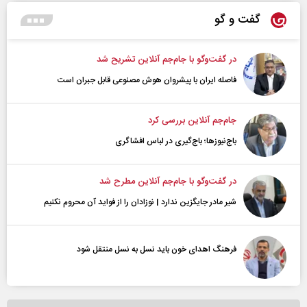
گفت و گو
در گفت‌و‌گو با جام‌جم آنلاین تشریح شد
فاصله ایران با پیشرو‌ان هوش مصنوعی قابل جبران است
جام‌جم آنلاین بررسی کرد
باج‌نیوزها؛ باج‌گیری در لباس افشاگری
در گفت‌و‌گو با جام‌جم آنلاین مطرح شد
شیر مادر جایگزین ندارد | نوزادان را از فواید آن محروم نکنیم
فرهنگ اهدای خون باید نسل به نسل منتقل شود