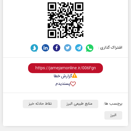
اشتراک گذاری :
گزارش خطا
پسندیدم
برچسب ها:
منابع طبیعی البرز
نقاط حادثه خیز
البرز