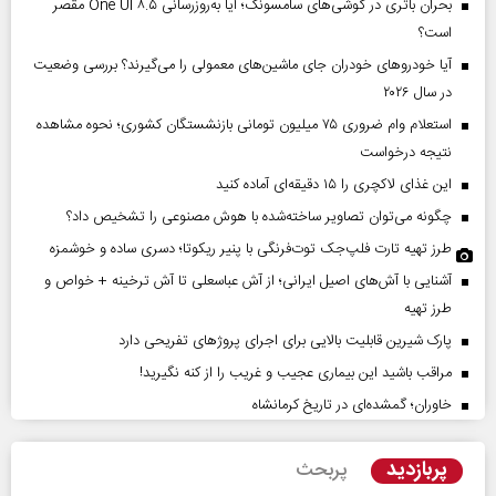
بحران باتری در گوشی‌های سامسونگ؛ آیا به‌روزرسانی One UI ۸.۵ مقصر
است؟
آیا خودروهای خودران جای ماشین‌های معمولی را می‌گیرند؟ بررسی وضعیت
در سال ۲۰۲۶
استعلام وام ضروری ۷۵ میلیون تومانی بازنشستگان کشوری؛ نحوه مشاهده
نتیجه درخواست
این غذای لاکچری را ۱۵ دقیقه‌ای آماده کنید
چگونه می‌توان تصاویر ساخته‌شده با هوش مصنوعی را تشخیص داد؟
طرز تهیه تارت فلپ‌جک توت‌فرنگی با پنیر ریکوتا؛ دسری ساده و خوشمزه
آشنایی با آش‌های اصیل ایرانی؛ از آش عباسعلی تا آش ترخینه + خواص و
طرز تهیه
پارک شیرین قابلیت‌ بالایی برای اجرای پروژهای تفریحی دارد
مراقب باشید این بیماری عجیب و غریب را از کنه نگیرید!
خاوران؛ گمشده‌ای در تاریخ کرمانشاه
پربازدید
پربحث