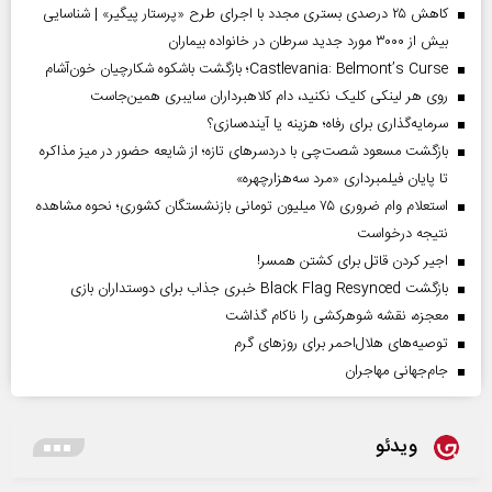
کاهش ۲۵ درصدی بستری مجدد با اجرای طرح «پرستار پیگیر» | شناسایی
بیش از ۳۰۰۰ مورد جدید سرطان در خانواده بیماران
Castlevania: Belmont’s Curse؛ بازگشت باشکوه شکارچیان خون‌آشام
روی هر لینکی کلیک نکنید، دام کلاهبرداران سایبری همین‌جاست
سرمایه‌گذاری برای رفاه؛ هزینه یا آینده‌سازی؟
بازگشت مسعود شصت‌چی با دردسر‌های تازه؛ از شایعه حضور در میز مذاکره
تا پایان فیلمبرداری «مرد سه‌هزارچهره»
استعلام وام ضروری ۷۵ میلیون تومانی بازنشستگان کشوری؛ نحوه مشاهده
نتیجه درخواست
اجیر کردن قاتل برای کشتن همسر!
بازگشت Black Flag Resynced خبری جذاب برای دوستداران بازی
معجزه، نقشه شوهرکشی را ناکام گذاشت
توصیه‌های هلال‌احمر برای روز‌های گرم
جام‌جهانی مهاجران
ویدئو