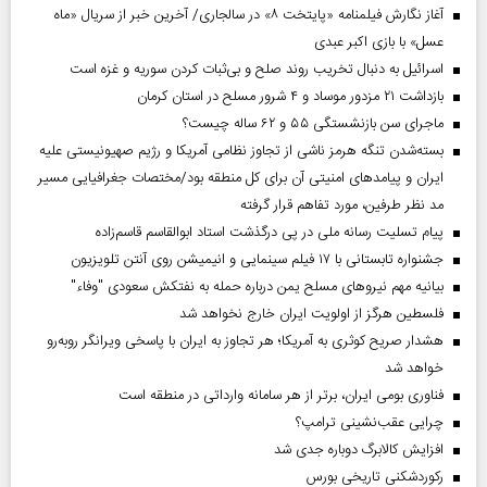
آغاز نگارش فیلمنامه «پایتخت ۸» در سالجاری/ آخرین خبر از سریال «ماه
عسل» با بازی اکبر عبدی
اسرائیل به دنبال تخریب روند صلح و بی‌ثبات کردن سوریه و غزه است
بازداشت ۲۱ مزدور موساد و ۴ شرور مسلح در استان کرمان
ماجرای سن بازنشستگی ۵۵ و ۶۲ ساله چیست؟
بسته‌شدن تنگه هرمز ناشی از تجاوز نظامی آمریکا و رژیم صهیونیستی علیه
ایران و پیامد‌های امنیتی آن برای کل منطقه بود/مختصات جغرافیایی مسیر
مد نظر طرفین، مورد تفاهم قرار گرفته
پیام تسلیت رسانه ملی در پی درگذشت استاد ابوالقاسم قاسم‌زاده
جشنواره تابستانی با ۱۷ فیلم سینمایی و انیمیشن روی آنتن تلویزیون
بیانیه مهم نیروهای مسلح یمن درباره حمله به نفتکش سعودی "وفاء"
فلسطین هرگز از اولویت ایران خارج نخواهد شد
هشدار صریح کوثری به آمریکا؛ هر تجاوز به ایران با پاسخی ویرانگر روبه‌رو
خواهد شد
فناوری بومی ایران، برتر از هر سامانه وارداتی در منطقه است
چرایی عقب‌نشینی ترامپ؟
افزایش کالابرگ دوباره جدی شد
رکوردشکنی تاریخی بورس