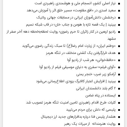
نیاز اصلی کشور، انسجام ملی و هوشمندی راهبردی است
سعید اسدی در «افق مقاومت» مسیر خلق اثر را آموزش می‌دهد
درخشش دانش‌آموزان ایرانی در مسابقات جهانی رباتیک
ببینید | یک قصه تازه با هومن و جناب‌ خان؛ در قاب شبکه نسیم
رادیو اربعین در کنار زائران تا حرم رضوی؛ روایت لحظه‌به‌لحظه دهه آخر صفر از
مشهد
«وطنم ایران» از زیارت امام رضا(ع) تا سبک زندگی رضوی می‌گوید
هدف قرارگرفتن یک کشتی متخلف در تنگه هرمز
«حافظ‌خوانی» هر شب از رادیو آوا
«آوای فیلم»؛ سفری به دنیای موسیقی فیلم از رادیو آوا
آرامکو زیر ضرب خنجر یمنی
ببینید | افزایش اعتبار کالابرگ بزودی اطلاع‌رسانی می‌شود
۲ گام بلند دانشمندان ایرانی
ایستاده در پناه ضامن
کلیات طرح اقدام راهبردی تامین امنیت تنگه هرمز تصویب شد
پلیسی که دلش برای مردم می‌تپید
هشدار پلیس فتا درباره بدافزار‌های جدید ارز دیجیتال
روایت هنرمندانه از میراث یک رهبر