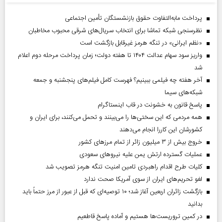
پرداخت مابه‌التفاوت حقوق بازنشستگان تأمین اجتماعی
نظرسنجی شبکه تماشا برای انتخاب سریال‌های شرقی محبوب مخاطبان
«نظم ایرانی» در تنگه هرمز غیرقابل بازگشت است
واریز سود سهام عدالت ۱۴۰۴ تا هفته دولت؛ زمان پرداخت مرحله دوم اعلام
شد
آخر هفته چه فیلمی ببینیم؟ فهرست کامل فیلم‌های پنجشنبه و جمعه
شبکه‌های سیما
پاسخ قانون به خشونت در قاب اینستاگرام
همه مردمی که این سختی‌ها را می‌بینند و تحمل می‌کنند، برای ایران و
کشورشان این کاررا انجام می‌دهند
خروج بیش از ۳ میلیون زائر از تمام مرز‌های کشور
عملیات گسترده ارتش یمن علیه نیروهای سعودی
کلیات طرح اقدام راهبردی تامین امنیت تنگه هرمز تصویب شد
لغو تحریم‌های ایران از سوی آمریکا صحت ندارد
بازگشت زائران اربعین آغاز شد؛ ۱۰ توصیه‌ای که قبل از عبور از مرز حتماً باید
بدانید
در کمین تروریست‌ها هستیم و آماده پاسخ قاطعیم