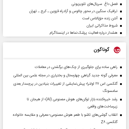
فصل داغ سریال‌های تلویزیونی
ترافیک سنگین در محور چالوس و آزادراه قزوین ـ کرج ـ تهران
آنتن زنده حق‌الناس است
شروط مذاکراتی ایران
هشدار درباره فعالیت پزشک‌نما‌ها در اینستاگرام
گوناگون
راهی ساده برای جلوگیری از چک‌های برگشتی در معاملات
معرفی گونه جدید گیاهی چهارمحال و بختیاری در مجله علمی بین المللی
گلکسی اس ۲۷ اولترا؛ پیش‌نمایشی از تغییرات بنیادین در پرچمدار بعدی
سامسونگ
رشد خیره‌کننده بازار توکن‌های هوش مصنوعی (AI)؛ از هیجان تا
زیرساخت‌های واقعی
انقلاب گوشی‌های تاشو‌ با طعم هوش مصنوعی؛ معرفی و مقایسه خانواده
گلکسی Z۸