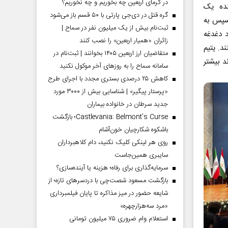
در گرمای اربعین چه بخوریم و چه نخوریم؟
بنده یک
گره قتل در دی‌جی پارتی با ۵۰ قسم باز می‌شود
سپس به
ثبت‌نام بیش از یک میلیون نفر در سماح |
 دغدغه
زائران «همیار اربعین» را نصب کنند
د. یتیم
متقاضیان ارز اربعین ۱۴۰۵ بخوانند | ثبت‌نام در
د بیشتر
سامانه سماح را به روز‌های آخر موکول نکنید
کاهش ۲۵ درصدی بستری مجدد با اجرای طرح
«پرستار پیگیر» | شناسایی بیش از ۳۰۰۰ مورد
جدید سرطان در خانواده بیماران
Castlevania: Belmont’s Curse؛ بازگشت
باشکوه شکارچیان خون‌آشام
روی هر لینکی کلیک نکنید، دام کلاهبرداران
سایبری همین‌جاست
سرمایه‌گذاری برای رفاه؛ هزینه یا آینده‌سازی؟
بازگشت مسعود شصت‌چی با دردسر‌های تازه؛ از
شایعه حضور در میز مذاکره تا پایان فیلمبرداری
«مرد سه‌هزارچهره»
استعلام وام ضروری ۷۵ میلیون تومانی