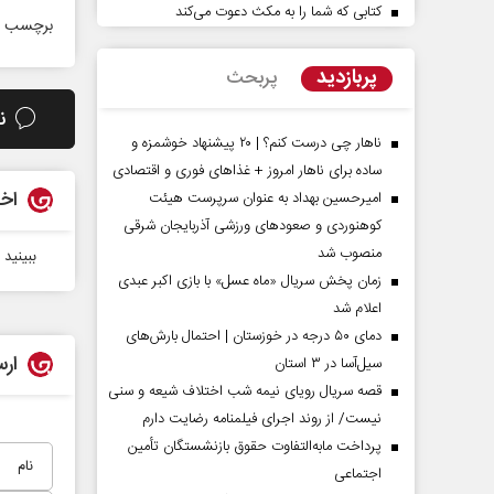
کتابی که شما را به مکث دعوت می‌کند
برچسب ه
پربازدید
پربحث
ن
ناهار چی درست کنم؟ | ۲۰ پیشنهاد خوشمزه و
ساده برای ناهار امروز + غذاهای فوری و اقتصادی
اخب
امیرحسین بهداد به عنوان سرپرست هیئت
کوهنوردی و صعودهای ورزشی آذربایجان شرقی
منصوب شد
ببینید
زمان پخش سریال «ماه عسل» با بازی اکبر عبدی
مردادماه
صفحات نخست روزنامه ها‌ی‌سه‌شنبه ۶ مردادماه
صفحات
اعلام شد
دمای ۵۰ درجه در خوزستان | احتمال بارش‌های
ارس
سیل‌آسا در ۳ استان
قصه سریال رویای نیمه شب اختلاف شیعه و سنی
نیست/ از روند اجرای فیلمنامه رضایت دارم
پرداخت مابه‌التفاوت حقوق بازنشستگان تأمین
اجتماعی