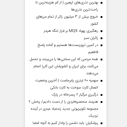
بهترین نذری‌های اربعین | از کم هزینه‌ترین تا
راحت‌ترین نذری‌ها
خروج بیش از ۳ میلیون زائر از تمام مرز‌های
کشور
رهگیری پهپاد MQ9 بر فراز تنگه هرمز
‌زائران سبز
در کمین تروریست‌ها هستیم و آماده پاسخ
قاطعیم
همه مردمی که این سختی‌ها را می‌بینند و تحمل
می‌کنند، برای ایران و کشورشان این کاررا انجام
می‌دهند
سهمیه ۶۰ لیتری پابرجاست | آخرین وضعیت
اتصال کارت سوخت به کارت بانکی
درگیری مرگبار ۲ پسرخاله در پارک
هنرمند منحصر‌به‌فردی را از دست دادیم/ پخش ۲
مجموعه تلویزیونی جدید زنده‌یاد عبدی در آینده
نزدیک
پزشکیان: باید دشمن را وادار کنیم به آنچه امضا