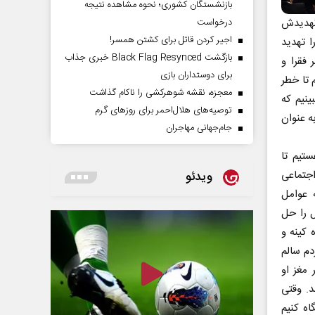
بازنشستگان کشوری؛ نحوه مشاهده نتیجه
تهدیدش
درخواست
اجیر کردن قاتل برای کشتن همسر!
ا تهدید
بازگشت Black Flag Resynced خبری جذاب
 فقرا و
برای دوستداران بازی
 تا خطر
معجزه، نقشه شوهرکشی را ناکام گذاشت
ینیم که
توصیه‌های هلال‌احمر برای روز‌های گرم
ه عنوان
جام‌جهانی مهاجران
تیم تا
اجتماعی
ویدئو
 عوامل
ل را حل
 کینه و
م سالم
مغز او
د. وقتی
ه کنیم