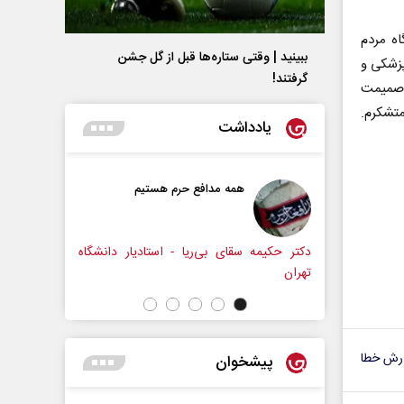
اه مردم
ببینید | وقتی ستاره‌ها قبل از گل جشن
پزشکی و
گرفتند!
ا صمیمت
متشکرم.
یادداشت
ه مدافع حرم هستیم
حکایت یک تاریخ و دو زندگی
نرگس خانعلی‌زاده - روزنامه‌نگار
ی بی‌ریا - استادیار دانشگاه
رش خطا
پیشخوان