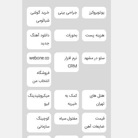
یوتوبروکرز
جراحی بینی
خرید گوشی
شیائومی
هزینه پست
بخورات
دانلود آهنگ
جدید
سئو در مشهد
نرم افزار
webone.co
CRM
فروشگاه
انتخاب من
هتل های
کمک به
میکروبلیدینگ
تهران
خیریه
ابرو
قیمت
مفتول سیاه
کوچینگ
ضایعات آهن
سازمانی