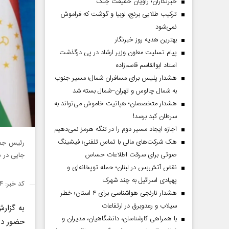
خبرنگاران؛ راویان حقیقت جنگ
ترکیب طلایی برنج، لوبیا و گوشت که فراموش
نمی‌شود
بهترین هدیه روز خبرنگار
پیام تسلیت معاون وزیر ارشاد در پی درگذشت
استاد ابوالقاسم قاسم‌زاده
هشدار پلیس برای مسافران شمال؛ مسیر جنوب
به شمال چالوس و تهران–شمال بسته شد
هشدار متخصصان؛ هپاتیت خاموش می‌تواند به
سرطان کبد برسد!
اجازه ایجاد مسیر دوم را در تنگه هرمز نمی‌دهیم
هک شرکت‌های مالی با تماس تلفنی؛ فیشینگ
رئیس جمه
صوتی برای سرقت اطلاعات حساس
جایی در م
نقض آتش‌بس در لبنان؛ حمله توپخانه‌ای و
پهپادی اسرائیل به چند شهرک
کد خبر: ۱۴۹۰۰۵۴
هشدار نارنجی هواشناسی برای ۴ استان؛ خطر
سیلاب و رعدوبرق در ارتفاعات
به گزار
با همراهی کارشناسان، دانشگاهیان، مدیران و
حضور در 