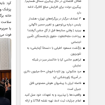
فعالان اقتصادی در حال پیگیری مسائل هستیم/
کرد: بای
پیگیری دولت برای افزایش مبلغ کالابرگ ادامه
پزشک و 
دارد
خانه بر
۳ تصادف مرگبار در بزرگراه‌های تهران؛ هشدار
سلامت مر
پلیس درباره بی‌توجهی و تغییر مسیر ناگهانی
یا سرپرس
ببینید | وقتی ستاره‌ها قبل از گل جشن گرفتند!
فوت می ک
پرداخت مابه‌التفاوت حقوق بازنشستگان تأمین
اجتماعی
بازگشت مسعود اطیابی با «نسخهٔ آزمایشی» به
تلویزیون
ابراهیم حاتمی کیا با خاکستر سبز در شبکه
نمایش
مرد عنکبوتی: روز تازه با فروش ۵۰۰ میلیون دلاری
در آمریکا رکوردشکنی کرد
فاصله ایران با پیشرو‌ان هوش مصنوعی قابل
جبران است
واقعیت‌ها را بپذیرید و به تعهدات خود عمل کنید
اعلام جزئیات ثبت ادعا، تهیه نقشه UTM و ارائه