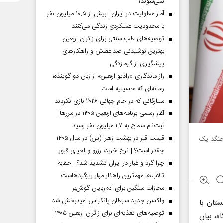
نمی‌شوند؟
آمار معلولیت در ایران | بیش از ۱۰.۵ میلیون نفر
با محدودیت عملکردی زندگی می‌کنند
توصیه‌های طب سنتی برای زائران اربعین |
بهترین نوشیدنی ضد عطش و راهکارهای
پیشگیری از گرمازدگی
راز ماندگاری «رادیو اربعین» از زبان دو گوینده؛
رسانه‌ای که حسینیه است
ستارگانی که در جام جهانی ۲۰۲۶ بازی نکردند
آغاز رسمی برنامه‌های اربعین ۱۴۰۵ در مرز‌ها |
ثبت‌نام سماح به ۱.۷ میلیون نفر رسید
قیمت قبر در بهشت زهرا (س) در سال ۱۴۰۵
جنگد یک
چقدر است؟ | نرخ خرید، رزرو و احیای قبور
چرا گرد و غبار در ایران تشدید شد؟ | حقابه
تالاب‌ها مهم‌ترین راهکار مهار ریزگردهاست
مجازات سنگین برای آدم‌ربایان گوش‌بر
واکسن جدید سرطان پانکراس امیدبخش شد
ستان با
توصیه‌های تغذیه‌ای برای زائران اربعین ۱۴۰۵ |
ه، بیان