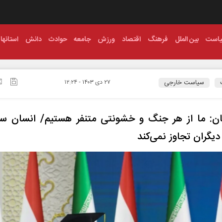
است
بین الملل
فرهنگ
اقتصاد
ورزش
جامعه
حوادث
دانش
استانها
سیاست خارجی
۲۷ دی ۱۴۰۳ - ۱۲:۲۴
ن: ما از هر جنگ و خشونتی متنفر هستیم/ انسان سا
یگران تجاوز نمی‌کند