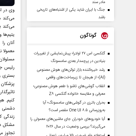
مادر سند
وی در ا
جنگ با ایران شاید یکی از اشتباه‌های تاریخی
باشد
می‌کند م
می‌کند ب
یتیم‌ها 
گوناگون
آنان را 
معمولا ن
گلکسی اس ۲۷ اولترا؛ پیش‌نمایشی از تغییرات
مسئولان 
بنیادین در پرچمدار بعدی سامسونگ
رئیس جم
رشد خیره‌کننده بازار توکن‌های هوش مصنوعی
بستری را
(AI)؛ از هیجان تا زیرساخت‌های واقعی
پزشکان 
انقلاب گوشی‌های تاشو‌ با طعم هوش مصنوعی؛
تاثیرگذا
معرفی و مقایسه خانواده گلکسی Z۸
کنیم. هی
بحران باتری در گوشی‌های سامسونگ؛ آیا
دشمنی ب
به‌روزرسانی One UI ۸.۵ مقصر است؟
زندگی ک
آیا خودروهای خودران جای ماشین‌های معمولی را
مشکل دار
می‌گیرند؟ بررسی وضعیت در سال ۲۰۲۶
تجاوز م
استعلام وام ضروری ۷۵ میلیون تومانی