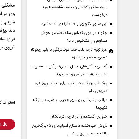
مشکلی پ
بازنشستگان کشوری؛ نحوه مشاهده نتیجه
وی در اد
درخواست
شویم. پز
این غذای لاکچری را ۱۵ دقیقه‌ای آماده کنید
دندانپزش
چگونه می‌توان تصاویر ساخته‌شده با هوش
برای سلا
مصنوعی را تشخیص داد؟
آرزوی تو
طرز تهیه تارت فلپ‌جک توت‌فرنگی با پنیر ریکوتا؛
دسری ساده و خوشمزه
چرایی عقب‌نشینی ترامپ؟
پشت‌پرده تهدیدات کوتاه
آشنایی با آش‌های اصیل ایرانی؛ از آش عباسعلی تا
ادعا‌های خلاف واقع آمریکا
آش ترخینه + خواص و طرز تهیه
پارک شیرین قابلیت‌ بالایی برای اجرای پروژهای
ه جوانی - تحلیلگر مسائل سیاسی
عباس سلیمی‌نمین - تحلیلگر مسائل سی
تفریحی دارد
مراقب باشید این بیماری عجیب و غریب را از کنه
اشتراک گذ
نگیرید!
خاوران؛ گمشده‌ای در تاریخ کرمانشاه
فروش خیره‌کننده داستان اسباب‌بازی ۵؛ بزرگ‌ترین
افتتاحیه سال برای پیکسار