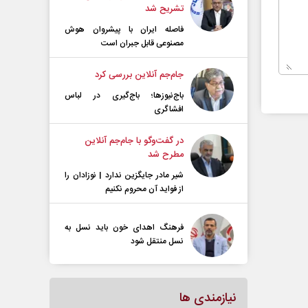
تشریح شد
فاصله ایران با پیشرو‌ان هوش
مصنوعی قابل جبران است
جام‌جم آنلاین بررسی کرد
باج‌نیوزها؛ باج‌گیری در لباس
افشاگری
در گفت‌و‌گو با جام‌جم آنلاین
مطرح شد
شیر مادر جایگزین ندارد | نوزادان را
از فواید آن محروم نکنیم
فرهنگ اهدای خون باید نسل به
نسل منتقل شود
نیازمندی ها