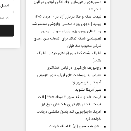
مسیر‌های راهپیمایی جاماندگان اربعین در البرز
اعلام شد
قیمت سکه و طلا در بازار آزاد در ۱۰ مرداد ۱۴۰۵
ببینید | «چهل روز » محسن چاووشی منتشر شد
رسانه‌های برون‌مرزی راویان جهانی اربعین
نظرسنجی شبکه تماشا برای انتخاب سریال‌های
شرقی محبوب مخاطبان
اطراف رشت کجا بریم (جاهای دیدنی اطراف
رشت)
باج‌نیوزها؛ باج‌گیری در لباس افشاگری
تعرض به زیرساخت‌های ایران، بنای هژمونی
آمریکا را فرو می‌ریزد
سپر آمریکا نشوید
قیمت طلا و سکه امروز ۱۱ مرداد ۱۴۰۵ | افت
قیمت طلا در بازار تهران با کاهش نرخ ارز
آمریکا ماجراجویی کند پاسخ مقتضی دریافت
خواهد کرد
عشق به حسین (ع) تا لحظه شهادت