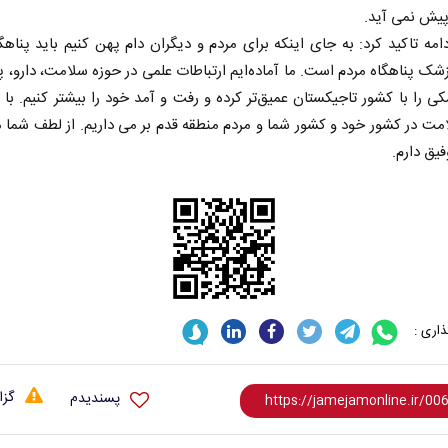
یش نمی آید.
امه تاکید کرد: به جای اینکه برای مردم و دیگران دام پهن کنیم باید پناهگ
شک پناهگاه مردم است. ما آماده‌ایم ارتباطات علمی در حوزه سلامت، دارو، 
کی را با کشور تاجیکستان عمیق‌تر کرده و رفت و آمد خود را بیشتر کنیم. ب
مت در کشور خود و کشور شما و مردم منطقه قدم بر می داریم. از لطف شما 
فیق دارم.
‏‌مدت و
اربعین نماد مقاومت در برابر
هم
استکبار‌
اسی
رحمت‌الله نوروزی - عضو کمیسیون اجتماعی
دکتر حکیمه سقا
مجلس
تهران
اری :
گزا
پسندیدم