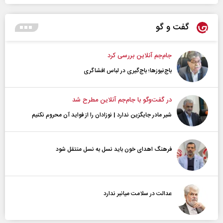
گفت و گو
جام‌جم آنلاین بررسی کرد
باج‌نیوزها؛ باج‌گیری در لباس افشاگری
در گفت‌و‌گو با جام‌جم آنلاین مطرح شد
شیر مادر جایگزین ندارد | نوزادان را از فواید آن محروم نکنیم
فرهنگ اهدای خون باید نسل به نسل منتقل شود
عدالت در سلامت میانبر ندارد