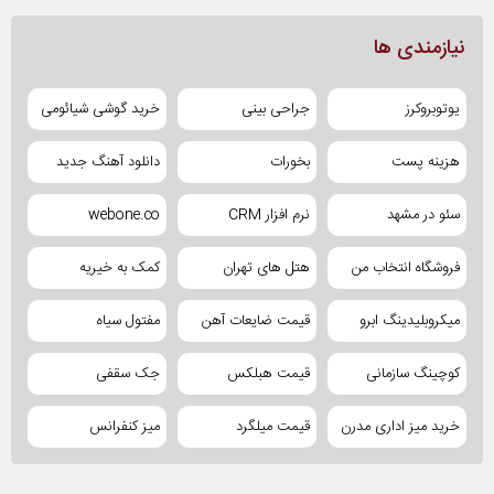
نیازمندی ها
یوتوبروکرز
جراحی بینی
خرید گوشی شیائومی
هزینه پست
بخورات
دانلود آهنگ جدید
سئو در مشهد
نرم افزار CRM
webone.co
فروشگاه انتخاب من
هتل های تهران
کمک به خیریه
میکروبلیدینگ ابرو
قیمت ضایعات آهن
مفتول سیاه
کوچینگ سازمانی
قیمت هبلکس
جک سقفی
خرید میز اداری مدرن
قیمت میلگرد
میز کنفرانس