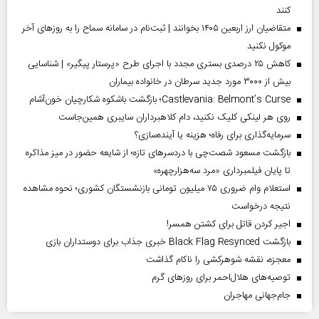
کنند
متقاضیان ارز اربعین ۱۴۰۵ بخوانند | ثبت‌نام در سامانه سماح را به روز‌های آخر
موکول نکنید
کاهش ۲۵ درصدی بستری مجدد با اجرای طرح «پرستار پیگیر» | شناسایی
بیش از ۳۰۰۰ مورد جدید سرطان در خانواده بیماران
Castlevania: Belmont’s Curse؛ بازگشت باشکوه شکارچیان خون‌آشام
روی هر لینکی کلیک نکنید، دام کلاهبرداران سایبری همین‌جاست
سرمایه‌گذاری برای رفاه؛ هزینه یا آینده‌سازی؟
بازگشت مسعود شصت‌چی با دردسر‌های تازه؛ از شایعه حضور در میز مذاکره
تا پایان فیلمبرداری «مرد سه‌هزارچهره»
استعلام وام ضروری ۷۵ میلیون تومانی بازنشستگان کشوری؛ نحوه مشاهده
نتیجه درخواست
اجیر کردن قاتل برای کشتن همسر!
بازگشت Black Flag Resynced خبری جذاب برای دوستداران بازی
معجزه، نقشه شوهرکشی را ناکام گذاشت
توصیه‌های هلال‌احمر برای روز‌های گرم
جام‌جهانی مهاجران