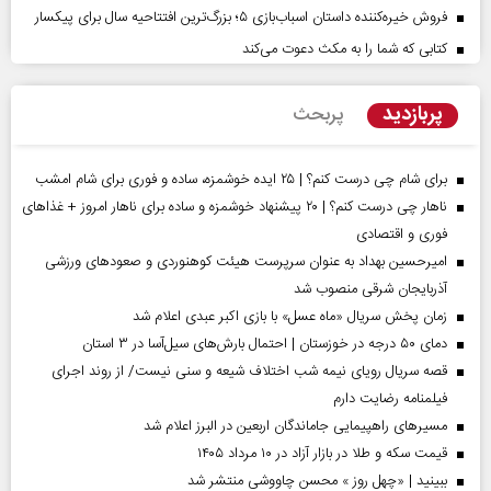
فروش خیره‌کننده داستان اسباب‌بازی ۵؛ بزرگ‌ترین افتتاحیه سال برای پیکسار
کتابی که شما را به مکث دعوت می‌کند
پربازدید
پربحث
برای شام چی درست کنم؟ | ۲۵ ایده خوشمزه، ساده و فوری برای شام امشب
ناهار چی درست کنم؟ | ۲۰ پیشنهاد خوشمزه و ساده برای ناهار امروز + غذاهای
فوری و اقتصادی
امیرحسین بهداد به عنوان سرپرست هیئت کوهنوردی و صعودهای ورزشی
آذربایجان شرقی منصوب شد
زمان پخش سریال «ماه عسل» با بازی اکبر عبدی اعلام شد
دمای ۵۰ درجه در خوزستان | احتمال بارش‌های سیل‌آسا در ۳ استان
قصه سریال رویای نیمه شب اختلاف شیعه و سنی نیست/ از روند اجرای
فیلمنامه رضایت دارم
مسیر‌های راهپیمایی جاماندگان اربعین در البرز اعلام شد
قیمت سکه و طلا در بازار آزاد در ۱۰ مرداد ۱۴۰۵
ببینید | «چهل روز » محسن چاووشی منتشر شد