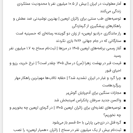
آمار معلولیت در ایران | بیش از ۱۰.۵ میلیون نفر با محدودیت عملکردی
زندگی می‌کنند
توصیه‌های طب سنتی برای زائران اربعین | بهترین نوشیدنی ضد عطش و
راهکارهای پیشگیری از گرمازدگی
راز ماندگاری «رادیو اربعین» از زبان دو گوینده؛ رسانه‌ای که حسینیه است
ستارگانی که در جام جهانی ۲۰۲۶ بازی نکردند
آغاز رسمی برنامه‌های اربعین ۱۴۰۵ در مرز‌ها | ثبت‌نام سماح به ۱.۷ میلیون نفر
رسید
قیمت قبر در بهشت زهرا (س) در سال ۱۴۰۵ چقدر است؟ | نرخ خرید، رزرو و
احیای قبور
چرا گرد و غبار در ایران تشدید شد؟ | حقابه تالاب‌ها مهم‌ترین راهکار مهار
ریزگردهاست
مجازات سنگین برای آدم‌ربایان گوش‌بر
واکسن جدید سرطان پانکراس امیدبخش شد
توصیه‌های تغذیه‌ای برای زائران اربعین ۱۴۰۵ | در گرمای اربعین چه بخوریم و
چه نخوریم؟
گره قتل در دی‌جی پارتی با ۵۰ قسم باز می‌شود
ثبت‌نام بیش از یک میلیون نفر در سماح | زائران «همیار اربعین» را نصب