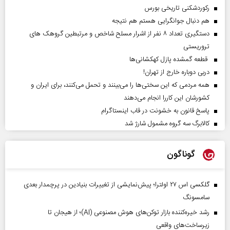
رکوردشکنی تاریخی بورس
هم دنبال جوانگرایی هستم هم نتیجه
دستگیری تعداد ۸ نفر از اشرار مسلح شاخص و مرتبطین گروهک های
تروریستی
قطعه گمشده پازل کهکشانی‌ها
دربی دوباره خارج از تهران!
همه مردمی که این سختی‌ها را می‌بینند و تحمل می‌کنند، برای ایران و
کشورشان این کاررا انجام می‌دهند
پاسخ قانون به خشونت در قاب اینستاگرام
کالابرگ سه گروه مشمول شارژ شد
گوناگون
گلکسی اس ۲۷ اولترا؛ پیش‌نمایشی از تغییرات بنیادین در پرچمدار بعدی
سامسونگ
رشد خیره‌کننده بازار توکن‌های هوش مصنوعی (AI)؛ از هیجان تا
زیرساخت‌های واقعی