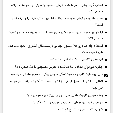
انقلاب گوشی‌های تاشو‌ با طعم هوش مصنوعی؛ معرفی و مقایسه خانواده
گلکسی Z۸
بحران باتری در گوشی‌های سامسونگ؛ آیا به‌روزرسانی One UI ۸.۵ مقصر
است؟
آیا خودروهای خودران جای ماشین‌های معمولی را می‌گیرند؟ بررسی وضعیت
در سال ۲۰۲۶
استعلام وام ضروری ۷۵ میلیون تومانی بازنشستگان کشوری؛ نحوه مشاهده
نتیجه درخواست
این غذای لاکچری را ۱۵ دقیقه‌ای آماده کنید
چگونه می‌توان تصاویر ساخته‌شده با هوش مصنوعی را تشخیص داد؟
طرز تهیه تارت فلپ‌جک توت‌فرنگی با پنیر ریکوتا؛ دسری ساده و خوشمزه
آشنایی با آش‌های اصیل ایرانی؛ از آش عباسعلی تا آش ترخینه + خواص و
طرز تهیه
پارک شیرین قابلیت‌ بالایی برای اجرای پروژهای تفریحی دارد
مراقب باشید این بیماری عجیب و غریب را از کنه نگیرید!
خاوران؛ گمشده‌ای در تاریخ کرمانشاه