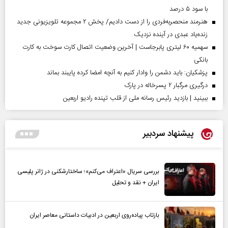
با سود ۵ درصد
هنرمند منحصر‌به‌فردی را از دست دادیم/ پخش ۲ مجموعه تلویزیونی جدید
زنده‌یاد عبدی در آینده نزدیک
سهمیه ۶۰ لیتری پابرجاست | آخرین وضعیت اتصال کارت سوخت به کارت
بانکی
پزشکیان: باید دشمن را وادار کنیم به آنچه امضا کرده پایبند بماند
درگیری مرگبار ۲ پسرخاله در پارک
ببینید | بازدید رئیس رسانه ملی از قلب تپنده رادیو اربعین
پیشنهاد سردبیر
بررسی سریال «اعتراف می‌کنم»؛ ساختارشکنی در ژانر پلیسی
ایران + نقد و تحلیل
بازتاب پیاده‌روی اربعین در ادبیات داستانی معاصر ایران