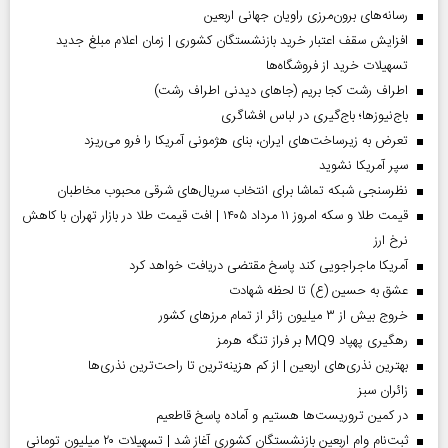
رسانه‌های برون‌مرزی راویان جهانی اربعین
افزایش سقف اعتبار خرید بازنشستگان کشوری | زمان اعلام مبلغ جدید
تسهیلات خرید از فروشگاه‌ها
اطراف رشت کجا بریم (جاهای دیدنی اطراف رشت)
باج‌نیوزها؛ باج‌گیری در لباس افشاگری
تعرض به زیرساخت‌های ایران، بنای هژمونی آمریکا را فرو می‌ریزد
سپر آمریکا نشوید
نظرسنجی شبکه تماشا برای انتخاب سریال‌های شرقی محبوب مخاطبان
قیمت طلا و سکه امروز ۱۱ مرداد ۱۴۰۵ | افت قیمت طلا در بازار تهران با کاهش
نرخ ارز
آمریکا ماجراجویی کند پاسخ مقتضی دریافت خواهد کرد
عشق به حسین (ع) تا لحظه شهادت
خروج بیش از ۳ میلیون زائر از تمام مرز‌های کشور
رهگیری پهپاد MQ9 بر فراز تنگه هرمز
بهترین نذری‌های اربعین | از کم هزینه‌ترین تا راحت‌ترین نذری‌ها
‌زائران سبز
در کمین تروریست‌ها هستیم و آماده پاسخ قاطعیم
ثبت‌نام وام اربعین بازنشستگان کشوری آغاز شد | تسهیلات ۲۰ میلیون تومانی