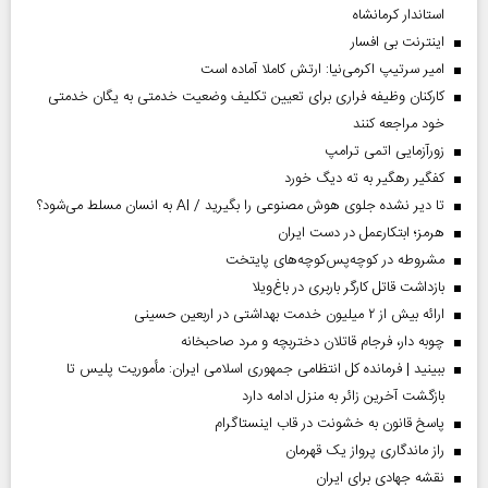
استاندار کرمانشاه
اینترنت بی افسار
امیر سرتیپ اکرمی‌نیا: ارتش کاملا آماده است
کارکنان وظیفه فراری برای تعیین تکلیف وضعیت خدمتی به یگان خدمتی
خود مراجعه کنند
زورآزمایی اتمی ترامپ
کفگیر رهگیر به ته دیگ خورد
تا دیر نشده جلوی هوش مصنوعی را بگیرید / AI به انسان مسلط می‌شود؟
هرمز؛ ابتکارعمل در دست ایران
مشروطه در کوچه‌پس‌کوچه‌های پایتخت
بازداشت قاتل کارگر باربری در باغ‌ویلا
ارائه بیش از ۲ میلیون خدمت بهداشتی در اربعین حسینی
چوبه دار، فرجام قاتلان دختربچه و مرد صاحبخانه
ببینید | فرمانده کل انتظامی جمهوری اسلامی ایران­: مأموریت پلیس تا
بازگشت آخرین زائر به منزل ادامه دارد
پاسخ قانون به خشونت در قاب اینستاگرام
راز ماندگاری پرواز یک قهرمان
نقشه جهادی برای ایران