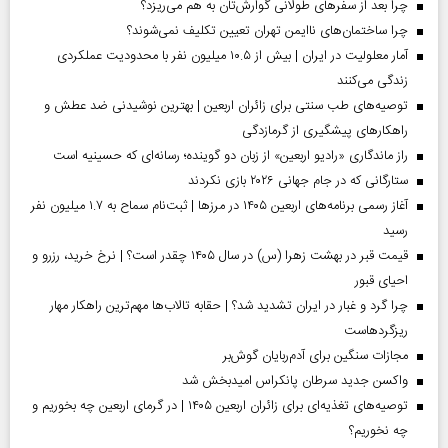
چرا بعد از سفرهای طولانی گوارش‌تان به هم می‌ریزد؟
چرا ساختمان‌های ناایمن تهران تعیین تکلیف نمی‌شوند؟
آمار معلولیت در ایران | بیش از ۱۰.۵ میلیون نفر با محدودیت عملکردی
زندگی می‌کنند
توصیه‌های طب سنتی برای زائران اربعین | بهترین نوشیدنی ضد عطش و
راهکارهای پیشگیری از گرمازدگی
راز ماندگاری «رادیو اربعین» از زبان دو گوینده؛ رسانه‌ای که حسینیه است
ستارگانی که در جام جهانی ۲۰۲۶ بازی نکردند
آغاز رسمی برنامه‌های اربعین ۱۴۰۵ در مرز‌ها | ثبت‌نام سماح به ۱.۷ میلیون نفر
رسید
قیمت قبر در بهشت زهرا (س) در سال ۱۴۰۵ چقدر است؟ | نرخ خرید، رزرو و
احیای قبور
چرا گرد و غبار در ایران تشدید شد؟ | حقابه تالاب‌ها مهم‌ترین راهکار مهار
ریزگردهاست
مجازات سنگین برای آدم‌ربایان گوش‌بر
واکسن جدید سرطان پانکراس امیدبخش شد
توصیه‌های تغذیه‌ای برای زائران اربعین ۱۴۰۵ | در گرمای اربعین چه بخوریم و
چه نخوریم؟