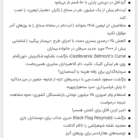
گره قتل در دی‌جی پارتی با ۵۰ قسم باز می‌شود
ثبت‌نام بیش از یک میلیون نفر در سماح | زائران «همیار اربعین» را نصب
کنند
متقاضیان ارز اربعین ۱۴۰۵ بخوانند | ثبت‌نام در سامانه سماح را به روز‌های آخر
موکول نکنید
کاهش ۲۵ درصدی بستری مجدد با اجرای طرح «پرستار پیگیر» | شناسایی
بیش از ۳۰۰۰ مورد جدید سرطان در خانواده بیماران
Castlevania: Belmont’s Curse؛ بازگشت باشکوه شکارچیان خون‌آشام
روی هر لینکی کلیک نکنید، دام کلاهبرداران سایبری همین‌جاست
سرمایه‌گذاری برای رفاه؛ هزینه یا آینده‌سازی؟
بازگشت مسعود شصت‌چی با دردسر‌های تازه؛ از شایعه حضور در میز مذاکره
تا پایان فیلمبرداری «مرد سه‌هزارچهره»
استعلام وام ضروری ۷۵ میلیون تومانی بازنشستگان کشوری؛ نحوه مشاهده
نتیجه درخواست
اجیر کردن قاتل برای کشتن همسر!
بازگشت Black Flag Resynced خبری جذاب برای دوستداران بازی
معجزه، نقشه شوهرکشی را ناکام گذاشت
توصیه‌های هلال‌احمر برای روز‌های گرم