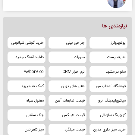
نیازمندی ها
یوتوبروکرز
جراحی بینی
خرید گوشی شیائومی
هزینه پست
بخورات
دانلود آهنگ جدید
سئو در مشهد
نرم افزار CRM
webone.co
فروشگاه انتخاب من
هتل های تهران
کمک به خیریه
میکروبلیدینگ ابرو
قیمت ضایعات آهن
مفتول سیاه
کوچینگ سازمانی
قیمت هبلکس
جک سقفی
خرید میز اداری مدرن
قیمت میلگرد
میز کنفرانس