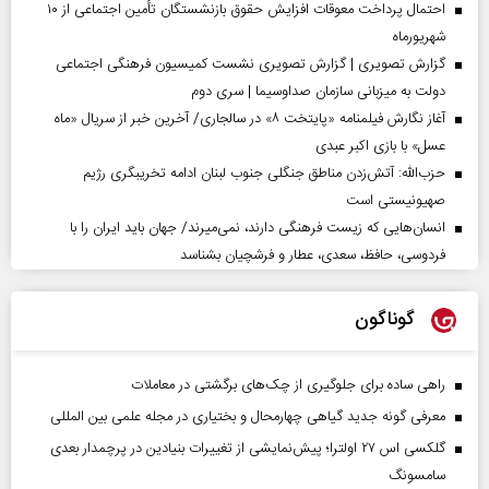
احتمال پرداخت معوقات افزایش حقوق بازنشستگان تأمین اجتماعی از ۱۰
شهریورماه
گزارش تصویری | گزارش تصویری نشست کمیسیون فرهنگی اجتماعی
دولت به میزبانی سازمان صداوسیما | سری دوم
آغاز نگارش فیلمنامه «پایتخت ۸» در سالجاری/ آخرین خبر از سریال «ماه
عسل» با بازی اکبر عبدی
حزب‌الله: آتش‌زدن مناطق جنگلی جنوب لبنان ادامه تخریبگری رژیم
صهیونیستی است
انسان‌هایی که زیست فرهنگی دارند، نمی‌میرند/ جهان باید ایران را با
فردوسی، حافظ، سعدی، عطار و فرشچیان بشناسد
گوناگون
راهی ساده برای جلوگیری از چک‌های برگشتی در معاملات
معرفی گونه جدید گیاهی چهارمحال و بختیاری در مجله علمی بین المللی
گلکسی اس ۲۷ اولترا؛ پیش‌نمایشی از تغییرات بنیادین در پرچمدار بعدی
سامسونگ