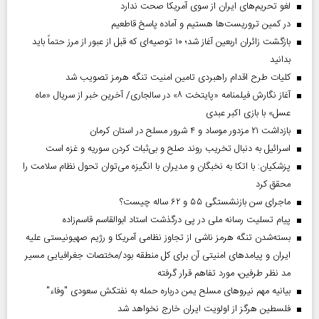
لغو تحریم‌های ایران از سوی آمریکا صحت ندارد
در کمین تروریست‌ها هستیم و آماده پاسخ قاطعیم
بازگشت زائران اربعین آغاز شد؛ ۱۰ توصیه‌ای که قبل از عبور از مرز حتماً باید
بدانید
کلیات طرح اقدام راهبردی تامین امنیت تنگه هرمز تصویب شد
آغاز نگارش فیلمنامه «پایتخت ۸» در سالجاری/ آخرین خبر از سریال «ماه
عسل» با بازی اکبر عبدی
بازداشت ۲۱ مزدور موساد و ۴ شرور مسلح در استان کرمان
اسرائیل به دنبال تخریب روند صلح و بی‌ثبات کردن سوریه و غزه است
پزشکیان: با اتکا به نخبگان و مدیران با انگیزه می‌توان تحول نظام سلامت را
محقق کرد
ماجرای سن بازنشستگی ۵۵ و ۶۲ ساله چیست؟
پیام تسلیت رسانه ملی در پی درگذشت استاد ابوالقاسم قاسم‌زاده
بسته‌شدن تنگه هرمز ناشی از تجاوز نظامی آمریکا و رژیم صهیونیستی علیه
ایران و پیامد‌های امنیتی آن برای کل منطقه بود/مختصات جغرافیایی مسیر
مد نظر طرفین، مورد تفاهم قرار گرفته
بیانیه مهم نیروهای مسلح یمن درباره حمله به نفتکش سعودی "وفاء"
فلسطین هرگز از اولویت ایران خارج نخواهد شد