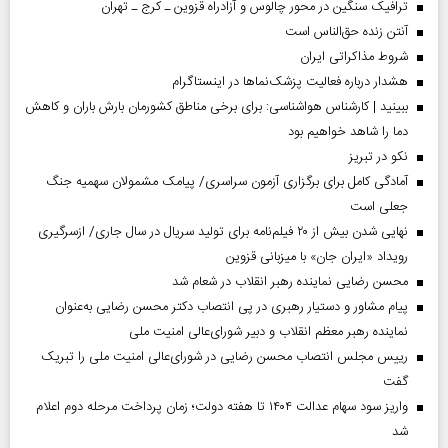
ترافیک سنگین در محور چالوس و آزادراه قزوین ـ کرج ـ تهران
آنتن زنده حق‌الناس است
شروط مذاکراتی ایران
هشدار درباره فعالیت پزشک‌نما‌ها در اینستاگرام
ببینید | کارشناس هواشناسی: برای برخی مناطق کشورمان بارش باران و کاهش
دما را شاهد خواهیم بود
نکو در تبریز
آمادگی کامل برای برگزاری آزمون سراسری/ پیامک مشمولان سهمیه جنگ
جعلی است
نهایی شدن بیش از ۲۰ فیلم‌نامه برای تولید سریال در سال جاری/ ازسرگیری
رویداد «ایران جان» با میزبانی قزوین
محسن رضایی نماینده رهبر انقلاب در شعام شد
پیام مشاور و دستیار رهبری در پی انتصاب دکتر محسن رضایی به‌عنوان
نماینده رهبر معظم انقلاب و دبیر شورای‌عالی امنیت ملی
رییس مجلس انتصاب محسن رضایی در شورای‌عالی امنیت ملی را تبریک
گفت
واریز سود سهام عدالت ۱۴۰۴ تا هفته دولت؛ زمان پرداخت مرحله دوم اعلام
شد