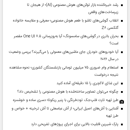
رشد خیره‌کننده بازار توکن‌های هوش مصنوعی (AI)؛ از هیجان تا
زیرساخت‌های واقعی
انقلاب گوشی‌های تاشو‌ با طعم هوش مصنوعی؛ معرفی و مقایسه خانواده
گلکسی Z۸
بحران باتری در گوشی‌های سامسونگ؛ آیا به‌روزرسانی One UI ۸.۵ مقصر
است؟
آیا خودروهای خودران جای ماشین‌های معمولی را می‌گیرند؟ بررسی وضعیت
در سال ۲۰۲۶
استعلام وام ضروری ۷۵ میلیون تومانی بازنشستگان کشوری؛ نحوه مشاهده
نتیجه درخواست
این غذای لاکچری را ۱۵ دقیقه‌ای آماده کنید
چگونه می‌توان تصاویر ساخته‌شده با هوش مصنوعی را تشخیص داد؟
طرز تهیه تارت فلپ‌جک توت‌فرنگی با پنیر ریکوتا؛ دسری ساده و خوشمزه
آشنایی با آش‌های اصیل ایرانی؛ از آش عباسعلی تا آش ترخینه + خواص و
طرز تهیه
پارک شیرین قابلیت‌ بالایی برای اجرای پروژهای تفریحی دارد