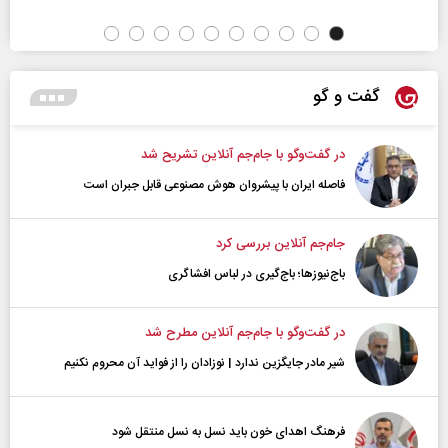
گفت و گو
در گفت‌و‌گو با جام‌جم آنلاین تشریح شد
فاصله ایران با پیشرو‌ان هوش مصنوعی قابل جبران است
جام‌جم آنلاین بررسی کرد
باج‌نیوزها؛ باج‌گیری در لباس افشاگری
در گفت‌و‌گو با جام‌جم آنلاین مطرح شد
شیر مادر جایگزین ندارد | نوزادان را از فواید آن محروم نکنیم
فرهنگ اهدای خون باید نسل به نسل منتقل شود