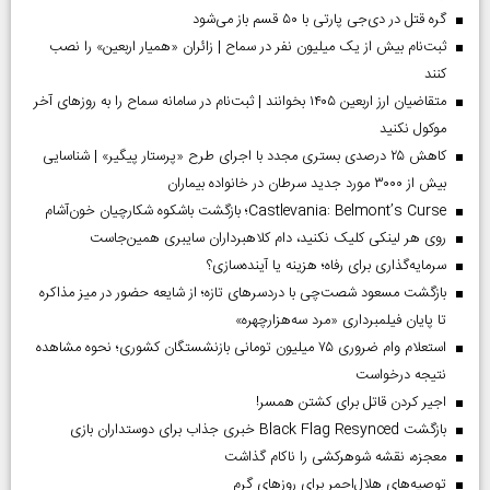
گره قتل در دی‌جی پارتی با ۵۰ قسم باز می‌شود
ثبت‌نام بیش از یک میلیون نفر در سماح | زائران «همیار اربعین» را نصب
کنند
متقاضیان ارز اربعین ۱۴۰۵ بخوانند | ثبت‌نام در سامانه سماح را به روز‌های آخر
موکول نکنید
کاهش ۲۵ درصدی بستری مجدد با اجرای طرح «پرستار پیگیر» | شناسایی
بیش از ۳۰۰۰ مورد جدید سرطان در خانواده بیماران
Castlevania: Belmont’s Curse؛ بازگشت باشکوه شکارچیان خون‌آشام
روی هر لینکی کلیک نکنید، دام کلاهبرداران سایبری همین‌جاست
سرمایه‌گذاری برای رفاه؛ هزینه یا آینده‌سازی؟
بازگشت مسعود شصت‌چی با دردسر‌های تازه؛ از شایعه حضور در میز مذاکره
تا پایان فیلمبرداری «مرد سه‌هزارچهره»
استعلام وام ضروری ۷۵ میلیون تومانی بازنشستگان کشوری؛ نحوه مشاهده
نتیجه درخواست
اجیر کردن قاتل برای کشتن همسر!
بازگشت Black Flag Resynced خبری جذاب برای دوستداران بازی
معجزه، نقشه شوهرکشی را ناکام گذاشت
توصیه‌های هلال‌احمر برای روز‌های گرم