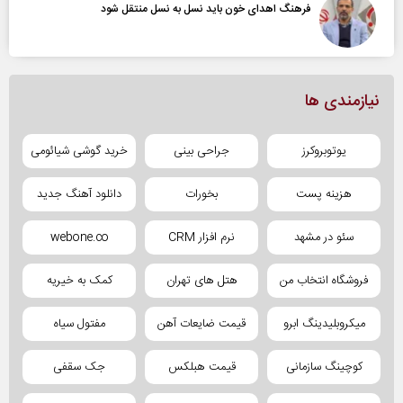
فرهنگ اهدای خون باید نسل به نسل منتقل شود
نیازمندی ها
یوتوبروکرز
جراحی بینی
خرید گوشی شیائومی
هزینه پست
بخورات
دانلود آهنگ جدید
سئو در مشهد
نرم افزار CRM
webone.co
فروشگاه انتخاب من
هتل های تهران
کمک به خیریه
میکروبلیدینگ ابرو
قیمت ضایعات آهن
مفتول سیاه
کوچینگ سازمانی
قیمت هبلکس
جک سقفی