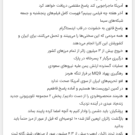
آمریکا ماجراجویی کند پاسخ مقتضی دریافت خواهد کرد
آخر هفته چه فیلمی ببینیم؟ فهرست کامل فیلم‌های پنجشنبه و جمعه
شبکه‌های سیما
پاسخ قانون به خشونت در قاب اینستاگرام
همه مردمی که این سختی‌ها را می‌بینند و تحمل می‌کنند، برای ایران و
کشورشان این کاررا انجام می‌دهند
خروج بیش از ۳ میلیون زائر از تمام مرز‌های کشور
درگیری مرگبار ۲ پسرخاله در پارک
عملیات گسترده ارتش یمن علیه نیروهای سعودی
رهگیری پهپاد MQ9 بر فراز تنگه هرمز
لغو تحریم‌های ایران از سوی آمریکا صحت ندارد
در کمین تروریست‌ها هستیم و آماده پاسخ قاطعیم
هنرمند منحصر‌به‌فردی را از دست دادیم/ پخش ۲ مجموعه تلویزیونی جدید
زنده‌یاد عبدی در آینده نزدیک
پزشکیان: باید دشمن را وادار کنیم به آنچه امضا کرده پایبند بماند
بازگشت زائران اربعین آغاز شد؛ ۱۰ توصیه‌ای که قبل از عبور از مرز حتماً باید
بدانید
رکورد تردد زائران اربعین؛ بیش از ۴.۳ میلیون عبور از مرزهای شش‌گانه ثبت