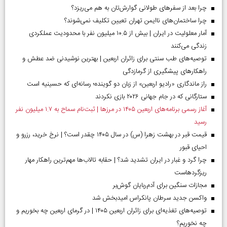
چرا بعد از سفرهای طولانی گوارش‌تان به هم می‌ریزد؟
چرا ساختمان‌های ناایمن تهران تعیین تکلیف نمی‌شوند؟
آمار معلولیت در ایران | بیش از ۱۰.۵ میلیون نفر با محدودیت عملکردی
زندگی می‌کنند
توصیه‌های طب سنتی برای زائران اربعین | بهترین نوشیدنی ضد عطش و
راهکارهای پیشگیری از گرمازدگی
راز ماندگاری «رادیو اربعین» از زبان دو گوینده؛ رسانه‌ای که حسینیه است
ستارگانی که در جام جهانی ۲۰۲۶ بازی نکردند
آغاز رسمی برنامه‌های اربعین ۱۴۰۵ در مرز‌ها | ثبت‌نام سماح به ۱.۷ میلیون نفر
رسید
قیمت قبر در بهشت زهرا (س) در سال ۱۴۰۵ چقدر است؟ | نرخ خرید، رزرو و
احیای قبور
چرا گرد و غبار در ایران تشدید شد؟ | حقابه تالاب‌ها مهم‌ترین راهکار مهار
ریزگردهاست
مجازات سنگین برای آدم‌ربایان گوش‌بر
واکسن جدید سرطان پانکراس امیدبخش شد
توصیه‌های تغذیه‌ای برای زائران اربعین ۱۴۰۵ | در گرمای اربعین چه بخوریم و
چه نخوریم؟