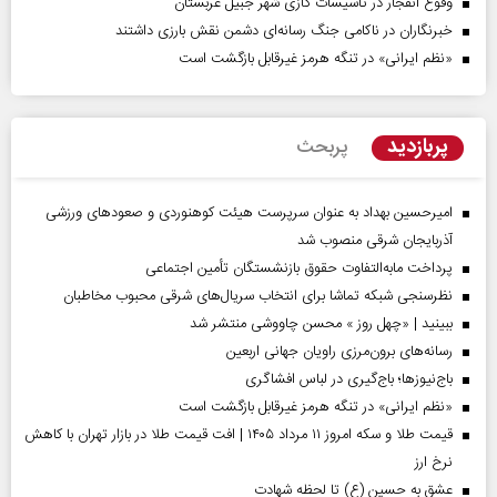
وقوع انفجار در تاسیسات گازی شهر جبیل عربستان
خبرنگاران در ناکامی جنگ رسانه‌ای دشمن نقش بارزی داشتند
«نظم ایرانی» در تنگه هرمز غیرقابل بازگشت است
پربازدید
پربحث
امیرحسین بهداد به عنوان سرپرست هیئت کوهنوردی و صعودهای ورزشی
آذربایجان شرقی منصوب شد
پرداخت مابه‌التفاوت حقوق بازنشستگان تأمین اجتماعی
نظرسنجی شبکه تماشا برای انتخاب سریال‌های شرقی محبوب مخاطبان
ببینید | «چهل روز » محسن چاووشی منتشر شد
رسانه‌های برون‌مرزی راویان جهانی اربعین
باج‌نیوزها؛ باج‌گیری در لباس افشاگری
«نظم ایرانی» در تنگه هرمز غیرقابل بازگشت است
قیمت طلا و سکه امروز ۱۱ مرداد ۱۴۰۵ | افت قیمت طلا در بازار تهران با کاهش
نرخ ارز
عشق به حسین (ع) تا لحظه شهادت