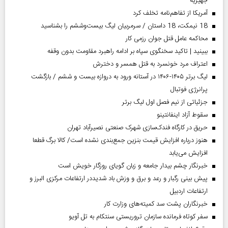
جهیزیه
آمریکا از تفاهم‌نامه تخلف کرد
18 نیمکت، 18 داستان / سرمربیان لیگ بیست‌وششم را بشناسید
محاکمه عامل قتل جوان رزمی کار
ببینید | تاکید سخنگوی سپاه بر ادامه راهبرد مقاومت بدون وقفه
اعتراف مرد خونسرد به قتل همسر و دخترش
لیگ برتر ۱۴۰۵-۱۴۰۶ در آستانه ورود به دروازه بیست و ششم / بازگشت
پرانرژی فوتبال
جزئیاتی از نیم فصل اول لیگ برتر
سقوط آزاد اینفانتینو
حریق در کارگاه فندک‌سازی شهرک صنعتی نصیرآباد تهران
هنوز درباره افزایش قیمت بنزین جمع‌بندی نشده است/ کالا برگ قطعا
افزایش می‌یابد
خبرنگار چشم بیدار جامعه و زبان گویای روزگار خویش است
پیش بینی رگبار و رعد و برق و وزش باد شدیددر ارتفاعات مرکزی البرز و
ارتفاعات اردبیل
خبرنگاران پشت سد کمیته‌های وزارت کار
سفر کوتاه فرمانده سازمان تروریستی سنتکام به تل آویو