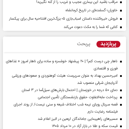
مراقب باشید این بیماری عجیب و غریب را از کنه نگیرید!
خاوران؛ گمشده‌ای در تاریخ کرمانشاه
فروش خیره‌کننده داستان اسباب‌بازی ۵؛ بزرگ‌ترین افتتاحیه سال برای پیکسار
کتابی که شما را به مکث دعوت می‌کند
پربازدید
پربحث
ناهار چی درست کنم؟ | ۲۰ پیشنهاد خوشمزه و ساده برای ناهار امروز + غذاهای
فوری و اقتصادی
امیرحسین بهداد به عنوان سرپرست هیئت کوهنوردی و صعودهای ورزشی
آذربایجان شرقی منصوب شد
دمای ۵۰ درجه در خوزستان | احتمال بارش‌های سیل‌آسا در ۳ استان
پرداخت مابه‌التفاوت حقوق بازنشستگان تأمین اجتماعی
قصه سریال رویای نیمه شب اختلاف شیعه و سنی نیست/ از روند اجرای
فیلمنامه رضایت دارم
مسیر‌های راهپیمایی جاماندگان اربعین در البرز اعلام شد
قیمت سکه و طلا در بازار آزاد در ۱۰ مرداد ۱۴۰۵