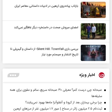
بازتاب پیاده‌روی اربعین در ادبیات داستانی معاصر ایران
امضای سروش صحت در «استخر» دیگر غافلگیر نمی‌کند
بررسی بازی Silent Hill: Townfall؛ از داستان و گیم‌پلی تا
تاریخ انتشار و سیستم مورد نیاز
اخبار ویژه
صبحانه چی درست کنم؟ معرفی ۳۰ صبحانه سریع، سالم و مقوی برای همه
سلیقه‌ها
چرا برخی بیماران بعد از کرونا و آنفلوآنزا ماه‌ها بهبود نمی‌یابند؟
ثبت‌نام ۲.۵ میلیون زائر در سماح | عبور ۱.۷ میلیون نفر از مرز‌های اربعین