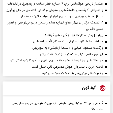
هشدار نارنجی هواشناسی برای ۴ استان؛ خطر سیلاب و رعدوبرق در ارتفاعات
با همراهی کارشناسان، دانشگاهیان، مدیران و فعالان اقتصادی در حال پیگیری
مسائل هستیم/پیگیری دولت برای افزایش مبلغ کالابرگ ادامه دارد
۳ تصادف مرگبار در بزرگراه‌های تهران؛ هشدار پلیس درباره بی‌توجهی و تغییر
مسیر ناگهانی
ببینید | وقتی ستاره‌ها قبل از گل جشن گرفتند!
پرداخت مابه‌التفاوت حقوق بازنشستگان تأمین اجتماعی
بازگشت مسعود اطیابی با «نسخهٔ آزمایشی» به تلویزیون
ابراهیم حاتمی کیا با خاکستر سبز در شبکه نمایش
مرد عنکبوتی: روز تازه با فروش ۵۰۰ میلیون دلاری در آمریکا رکوردشکنی کرد
فاصله ایران با پیشرو‌ان هوش مصنوعی قابل جبران است
واقعیت‌ها را بپذیرید و به تعهدات خود عمل کنید
گوناگون
گلکسی اس ۲۷ اولترا؛ پیش‌نمایشی از تغییرات بنیادین در پرچمدار بعدی
سامسونگ