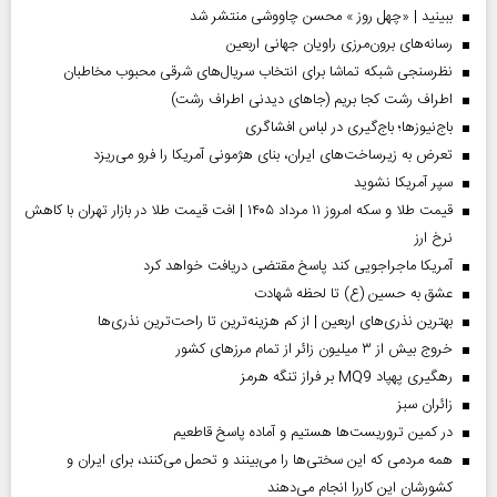
ببینید | «چهل روز » محسن چاووشی منتشر شد
رسانه‌های برون‌مرزی راویان جهانی اربعین
نظرسنجی شبکه تماشا برای انتخاب سریال‌های شرقی محبوب مخاطبان
اطراف رشت کجا بریم (جاهای دیدنی اطراف رشت)
باج‌نیوزها؛ باج‌گیری در لباس افشاگری
تعرض به زیرساخت‌های ایران، بنای هژمونی آمریکا را فرو می‌ریزد
سپر آمریکا نشوید
قیمت طلا و سکه امروز ۱۱ مرداد ۱۴۰۵ | افت قیمت طلا در بازار تهران با کاهش
نرخ ارز
آمریکا ماجراجویی کند پاسخ مقتضی دریافت خواهد کرد
عشق به حسین (ع) تا لحظه شهادت
بهترین نذری‌های اربعین | از کم هزینه‌ترین تا راحت‌ترین نذری‌ها
خروج بیش از ۳ میلیون زائر از تمام مرز‌های کشور
رهگیری پهپاد MQ9 بر فراز تنگه هرمز
‌زائران سبز
در کمین تروریست‌ها هستیم و آماده پاسخ قاطعیم
همه مردمی که این سختی‌ها را می‌بینند و تحمل می‌کنند، برای ایران و
کشورشان این کاررا انجام می‌دهند