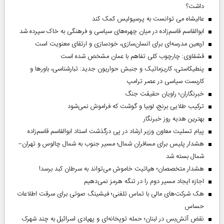
داشت؟
عالیشاه می توانست به پرسپولیس کمک کند
ابوالقاسم قاسم‌زاده در میان چهره‌های سیاسی و فرهنگی به خاک سپرده شد
اربعین مدرسه‌ای برای انسان‌سازی، خودسازی و ارتقای معنویت است
قشقاوی: چارچوب کلی تفاهم با عمان مشخص شده است
پنطیکاستی، کاریزماتیک و جنبش حواریون جدید: تبارشناسی، باور‌ها و
کاربست سیاسی در عصر ترامپ
خبرنگاران؛ راویان حقیقت جنگ
ترکیب طلایی برنج، لوبیا و گوشت که فراموش نمی‌شود
بهترین هدیه روز خبرنگار
پیام تسلیت معاون وزیر ارشاد در پی درگذشت استاد ابوالقاسم قاسم‌زاده
هشدار پلیس برای مسافران شمال؛ مسیر جنوب به شمال چالوس و تهران–
شمال بسته شد
هشدار متخصصان؛ هپاتیت خاموش می‌تواند به سرطان کبد برسد!
اجازه ایجاد مسیر دوم را در تنگه هرمز نمی‌دهیم
هک شرکت‌های مالی با تماس تلفنی؛ فیشینگ صوتی برای سرقت اطلاعات
حساس
نقض آتش‌بس در لبنان؛ حمله توپخانه‌ای و پهپادی اسرائیل به چند شهرک