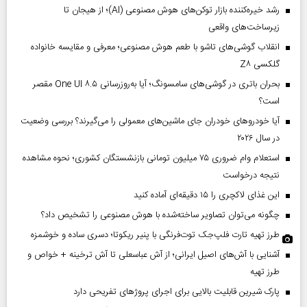
رشد خیره‌کننده بازار توکن‌های هوش مصنوعی (AI)؛ از هیجان تا
زیرساخت‌های واقعی
انقلاب گوشی‌های تاشو‌ با طعم هوش مصنوعی؛ معرفی و مقایسه خانواده
گلکسی Z۸
بحران باتری در گوشی‌های سامسونگ؛ آیا به‌روزرسانی One UI ۸.۵ مقصر
است؟
آیا خودروهای خودران جای ماشین‌های معمولی را می‌گیرند؟ بررسی وضعیت
در سال ۲۰۲۶
استعلام وام ضروری ۷۵ میلیون تومانی بازنشستگان کشوری؛ نحوه مشاهده
نتیجه درخواست
این غذای لاکچری را ۱۵ دقیقه‌ای آماده کنید
چگونه می‌توان تصاویر ساخته‌شده با هوش مصنوعی را تشخیص داد؟
طرز تهیه تارت فلپ‌جک توت‌فرنگی با پنیر ریکوتا؛ دسری ساده و خوشمزه
آشنایی با آش‌های اصیل ایرانی؛ از آش عباسعلی تا آش ترخینه + خواص و
طرز تهیه
پارک شیرین قابلیت‌ بالایی برای اجرای پروژهای تفریحی دارد