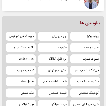
نیازمندی ها
یوتوبروکرز
جراحی بینی
خرید گوشی شیائومی
هزینه پست
بخورات
دانلود آهنگ جدید
سئو در مشهد
نرم افزار CRM
webone.co
فروشگاه انتخاب من
هتل های تهران
کمک به خیریه
میکروبلیدینگ ابرو
قیمت ضایعات آهن
مفتول سیاه
کوچینگ سازمانی
قیمت هبلکس
جک سقفی
خرید میز اداری مدرن
قیمت میلگرد
میز کنفرانس