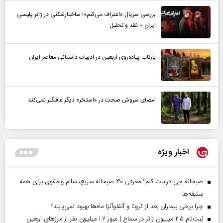
بررسی سریال «اعتراف می‌کنم»؛ ساختارشکنی در ژانر پلیسی
ایران + نقد و تحلیل
بازتاب پیاده‌روی اربعین در ادبیات داستانی معاصر ایران
امضای سروش صحت در «استخر» دیگر غافلگیر نمی‌کند
اخبار ویژه
صبحانه چی درست کنم؟ معرفی ۳۰ صبحانه سریع، سالم و مقوی برای همه
سلیقه‌ها
چرا برخی بیماران بعد از کرونا و آنفلوآنزا ماه‌ها بهبود نمی‌یابند؟
ثبت‌نام ۲.۵ میلیون زائر در سماح | عبور ۱.۷ میلیون نفر از مرز‌های اربعین