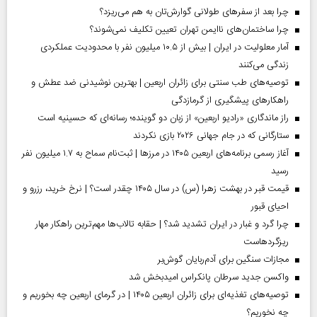
چرا بعد از سفرهای طولانی گوارش‌تان به هم می‌ریزد؟
چرا ساختمان‌های ناایمن تهران تعیین تکلیف نمی‌شوند؟
آمار معلولیت در ایران | بیش از ۱۰.۵ میلیون نفر با محدودیت عملکردی
زندگی می‌کنند
توصیه‌های طب سنتی برای زائران اربعین | بهترین نوشیدنی ضد عطش و
راهکارهای پیشگیری از گرمازدگی
راز ماندگاری «رادیو اربعین» از زبان دو گوینده؛ رسانه‌ای که حسینیه است
ستارگانی که در جام جهانی ۲۰۲۶ بازی نکردند
آغاز رسمی برنامه‌های اربعین ۱۴۰۵ در مرز‌ها | ثبت‌نام سماح به ۱.۷ میلیون نفر
رسید
قیمت قبر در بهشت زهرا (س) در سال ۱۴۰۵ چقدر است؟ | نرخ خرید، رزرو و
احیای قبور
چرا گرد و غبار در ایران تشدید شد؟ | حقابه تالاب‌ها مهم‌ترین راهکار مهار
ریزگردهاست
مجازات سنگین برای آدم‌ربایان گوش‌بر
واکسن جدید سرطان پانکراس امیدبخش شد
توصیه‌های تغذیه‌ای برای زائران اربعین ۱۴۰۵ | در گرمای اربعین چه بخوریم و
چه نخوریم؟