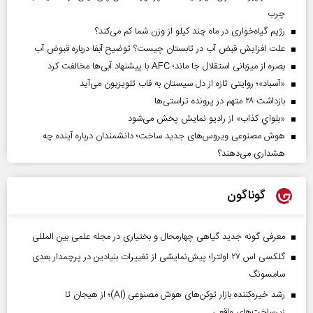
چرب
رژیم گیاه‌خواری در ماه چند کیلو از وزن شما کم می‌کند؟
علت افزایش قبض آب در تابستان چیست؟ توضیح آبفا درباره قبوض آب
بصره از میزبانی استقلال جا ماند؛ AFC با پیشنهاد آبی‌ها مخالفت کرد
«آسباد»؛ روایتی تازه از دل سیستان به قاب تلویزیون می‌آید
بازداشت ۲۸ متهم در پرونده تراستی‌ها
«بلواي کذاب» از رادیو نمایش پخش می‌شود
هوش مصنوعی ویروس‌های جدید ساخت؛ دانشمندان درباره آینده چه
هشداری می‌دهند؟
گوناگون
معرفی گونه جدید گیاهی چهارمحال و بختیاری در مجله علمی بین المللی
گلکسی اس ۲۷ اولترا؛ پیش‌نمایشی از تغییرات بنیادین در پرچمدار بعدی
سامسونگ
رشد خیره‌کننده بازار توکن‌های هوش مصنوعی (AI)؛ از هیجان تا
زیرساخت‌های واقعی