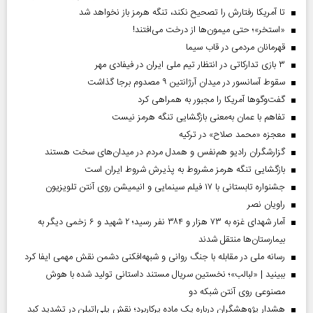
تا آمریکا رفتارش را تصحیح نکند، تنگه هرمز باز نخواهد شد
«استخر»‌‌؛ حتی میمون‌ها از درخت می‌افتند!
قهرمانان مردمی در قاب سیما
۳ بازی تدارکاتی در انتظار تیم ملی ایران در فیفادی مهر
سقوط آسانسور در میدان آرژانتین ۹ مصدوم برجا گذاشت
گفت‌وگوها آمریکا را مجبور به همراهی کرد
تفاهم با عمان به‌معنی بازگشایی تنگه هرمز نیست
معجزه «محمد صلاح» در ترکیه
گزارشگران رادیو هم‌نفس و همدل مردم در میدان‌های سخت هستند
بازگشایی تنگه هرمز مشروط به پذیرش شروط ایران است
جشنواره تابستانی با ۱۷ فیلم سینمایی و انیمیشن روی آنتن تلویزیون
راویان نصر
آمار شهدای غزه به ۷۳ هزار و ۳۸۴ نفر رسید؛ ۲ شهید و ۶ زخمی دیگر به
بیمارستان‌ها منتقل شدند
رسانه ملی در مقابله با جنگ روانی و شبهه‌افکنی دشمن نقش مهمی ایفا کرد
ببینید | «لبالب»؛ نخستین سریال مستند داستانی تولید شده با هوش
مصنوعی روی آنتن شبکه دو
هشدار پژوهشگران درباره یک ماده پرکاربرد؛ نقش پلی‌اتیلن در تشدید کبد