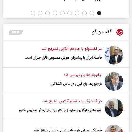
گفت و گو
در گفت‌و‌گو با جام‌جم آنلاین تشریح شد
فاصله ایران با پیشرو‌ان هوش مصنوعی قابل جبران است
جام‌جم آنلاین بررسی کرد
باج‌نیوزها؛ باج‌گیری در لباس افشاگری
در گفت‌و‌گو با جام‌جم آنلاین مطرح شد
شیر مادر جایگزین ندارد | نوزادان را از فواید آن محروم نکنیم
فرهنگ اهدای خون باید نسل به نسل منتقل شود