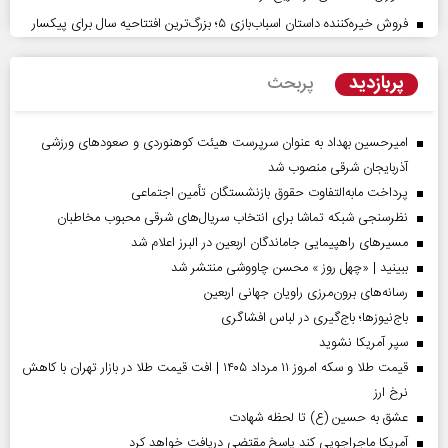
فروش خیره‌کننده داستان اسباب‌بازی ۵؛ بزرگ‌ترین افتتاحیه سال برای پیکسار
پربازدید
پربحث
امیرحسین بهداد به عنوان سرپرست هیئت کوهنوردی و صعودهای ورزشی
آذربایجان شرقی منصوب شد
پرداخت مابه‌التفاوت حقوق بازنشستگان تأمین اجتماعی
نظرسنجی شبکه تماشا برای انتخاب سریال‌های شرقی محبوب مخاطبان
مسیر‌های راهپیمایی جاماندگان اربعین در البرز اعلام شد
ببینید | «چهل روز » محسن چاووشی منتشر شد
رسانه‌های برون‌مرزی راویان جهانی اربعین
باج‌نیوزها؛ باج‌گیری در لباس افشاگری
سپر آمریکا نشوید
قیمت طلا و سکه امروز ۱۱ مرداد ۱۴۰۵ | افت قیمت طلا در بازار تهران با کاهش
نرخ ارز
عشق به حسین (ع) تا لحظه شهادت
آمریکا ماجراجویی کند پاسخ مقتضی دریافت خواهد کرد