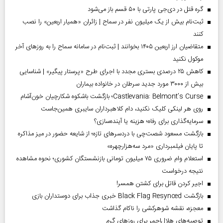
گره قتل در دی‌جی پارتی با ۵۰ قسم باز می‌شود
ثبت‌نام بیش از یک میلیون نفر در سماح | زائران «همیار اربعین» را نصب
کنند
متقاضیان ارز اربعین ۱۴۰۵ بخوانند | ثبت‌نام در سامانه سماح را به روز‌های آخر
موکول نکنید
کاهش ۲۵ درصدی بستری مجدد با اجرای طرح «پرستار پیگیر» | شناسایی
بیش از ۳۰۰۰ مورد جدید سرطان در خانواده بیماران
Castlevania: Belmont’s Curse؛ بازگشت باشکوه شکارچیان خون‌آشام
روی هر لینکی کلیک نکنید، دام کلاهبرداران سایبری همین‌جاست
سرمایه‌گذاری برای رفاه؛ هزینه یا آینده‌سازی؟
بازگشت مسعود شصت‌چی با دردسر‌های تازه؛ از شایعه حضور در میز مذاکره
تا پایان فیلمبرداری «مرد سه‌هزارچهره»
استعلام وام ضروری ۷۵ میلیون تومانی بازنشستگان کشوری؛ نحوه مشاهده
نتیجه درخواست
اجیر کردن قاتل برای کشتن همسر!
بازگشت Black Flag Resynced خبری جذاب برای دوستداران بازی
معجزه، نقشه شوهرکشی را ناکام گذاشت
توصیه‌های هلال‌احمر برای روز‌های گرم