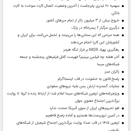
سهمیه ۶۰ لیتری پابرجاست | آخرین وضعیت اتصال کارت سوخت به کارت
بانکی
خروج بیش از ۳ میلیون زائر از تمام مرز‌های کشور
درگیری مرگبار ۲ پسرخاله در پارک
همه مردمی که این سختی‌ها را می‌بینند و تحمل می‌کنند، برای ایران و
کشورشان این کاررا انجام می‌دهند
رهگیری پهپاد MQ9 بر فراز تنگه هرمز
آخر هفته چه فیلمی ببینیم؟ فهرست کامل فیلم‌های پنجشنبه و جمعه
شبکه‌های سیما
‌زائران سبز
پاسخ قانون به خشونت در قاب اینستاگرام
عملیات گسترده ارتش یمن علیه نیروهای سعودی
ویژه‌برنامه‌های اربعین شبکه‌های سیما اعلام شد؛ از ارتباط زنده با کربلا تا روایت
بزرگ‌ترین اجتماع معنوی جهان
لغو تحریم‌های ایران از سوی آمریکا صحت ندارد
در کمین تروریست‌ها هستیم و آماده پاسخ قاطعیم
اربعین ۱۴۰۵ در قاب صدا؛ روایت بزرگ‌ترین اجتماع شیعیان از شبکه‌های
رادیویی