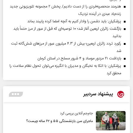
هنرمند منحصر‌به‌فردی را از دست دادیم/ پخش ۲ مجموعه تلویزیونی جدید
زنده‌یاد عبدی در آینده نزدیک
پزشکیان: باید دشمن را وادار کنیم به آنچه امضا کرده پایبند بماند
بازگشت زائران اربعین آغاز شد؛ ۱۰ توصیه‌ای که قبل از عبور از مرز حتماً باید
بدانید
رکورد تردد زائران اربعین؛ بیش از ۴.۳ میلیون عبور از مرزهای شش‌گانه ثبت
شد
بازداشت ۲۱ مزدور موساد و ۴ شرور مسلح در استان کرمان
پزشکیان: با اتکا به نخبگان و مدیران با انگیزه می‌توان تحول نظام سلامت را
محقق کرد
پیشنهاد سردبیر
جام‌جم آنلاین بررسی کرد
ماجرای سن بازنشستگی ۵۵ و ۶۲ ساله چیست؟