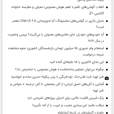
انقلاب گوشی‌های تاشو‌ با طعم هوش مصنوعی؛ معرفی و مقایسه خانواده
گلکسی Z۸
بحران باتری در گوشی‌های سامسونگ؛ آیا به‌روزرسانی One UI ۸.۵ مقصر
است؟
آیا خودروهای خودران جای ماشین‌های معمولی را می‌گیرند؟ بررسی وضعیت
در سال ۲۰۲۶
استعلام وام ضروری ۷۵ میلیون تومانی بازنشستگان کشوری؛ نحوه مشاهده
نتیجه درخواست
این غذای لاکچری را ۱۵ دقیقه‌ای آماده کنید
چگونه می‌توان تصاویر ساخته‌شده با هوش مصنوعی را تشخیص داد؟
طرز تهیه تارت فلپ‌جک توت‌فرنگی با پنیر ریکوتا؛ دسری ساده و خوشمزه
آشنایی با آش‌های اصیل ایرانی؛ از آش عباسعلی تا آش ترخینه + خواص و
طرز تهیه
پارک شیرین قابلیت‌ بالایی برای اجرای پروژهای تفریحی دارد
مراقب باشید این بیماری عجیب و غریب را از کنه نگیرید!
خاوران؛ گمشده‌ای در تاریخ کرمانشاه