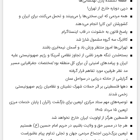
قطعه گمشده پازل کهکشانی‌ها
دربی دوباره خارج از تهران!
همه مردمی که این سختی‌ها را می‌بینند و تحمل می‌کنند، برای ایران و
کشورشان این کاررا انجام می‌دهند
پاسخ قانون به خشونت در قاب اینستاگرام
کالابرگ سه گروه مشمول شارژ شد
تهرانی‌ها امروز منتظر وزش باد و آسمان نیمه‌ابری باشند
بسته‌شدن تنگه هرمز ناشی از تجاوز نظامی آمریکا و رژیم صهیونیستی علیه
ایران و پیامد‌های امنیتی آن برای کل منطقه بود/مختصات جغرافیایی مسیر
مد نظر طرفین، مورد تفاهم قرار گرفته
گزارشی از حادثه دریایی در سواحل عمان
دهها فلسطینی بر اثر حملات شهرک نشینان و نظامیان رژیم صهیونیستی
زخمی شدند
توصیه‌های مهم ستاد مرکزی اربعین برای بازگشت زائران | پایان خدمات مرزی
اربعین ۱۵ مرداد ۱۴۰۵
فلسطین هرگز از اولویت ایران خارج نخواهد شد
هر جا در مسیر حق و ولایت باشیم، در حریم امام حسین (ع) هستیم
اربعین بزرگ‌ترین اجتماع مردمی جهان و تجلی تداوم پیام عاشوراست