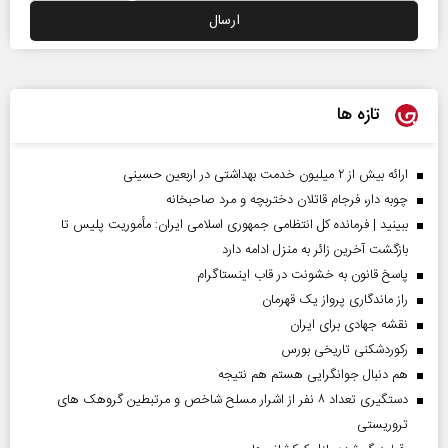
تازه ها
ارائه بیش از ۲ میلیون خدمت بهداشتی در اربعین حسینی
چوبه دار، فرجام قاتلان دختربچه و مرد صاحبخانه
ببینید | فرمانده کل انتظامی جمهوری اسلامی ایران­: مأموریت پلیس تا
بازگشت آخرین زائر به منزل ادامه دارد
پاسخ قانون به خشونت در قاب اینستاگرام
راز ماندگاری پرواز یک قهرمان
نقشه جهادی برای ایران
رکوردشکنی تاریخی بورس
هم دنبال جوانگرایی هستم هم نتیجه
دستگیری تعداد ۸ نفر از اشرار مسلح شاخص و مرتبطین گروهک های
تروریستی