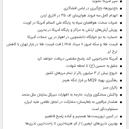
سپر آمریکا نشوید
باج‌نیوزها؛ باج‌گیری در لباس افشاگری
انهدام کامل سه فروند هواپیمای اف ۳۵ در الازرق اردن
ضربات سخت هوافضای سپاه به پایگاه علی السالم آمریکا در کویت
یورش آرش‌های ارتش به مراکز و پایگاه‌ آمریکا در بحرین
خسارت به دو خوابگاه دانشجویی در اهواز در پی حملات آمریکا
قیمت طلا و سکه امروز ۱۱ مرداد ۱۴۰۵ | افت قیمت طلا در بازار تهران با کاهش
نرخ ارز
آمریکا ماجراجویی کند پاسخ مقتضی دریافت خواهد کرد
عشق به حسین (ع) تا لحظه شهادت
خروج بیش از ۳ میلیون زائر از تمام مرز‌های کشور
رهگیری پهپاد MQ9 بر فراز تنگه هرمز
‌زائران سبز
واکنش سخنگوی وزارت خارجه به اظهارات دبیرکل سازمان ملل متحد
هشدار عراقچی به بلغارستان؛ مشارکت در تجاوز نظامی علیه ایران،
مسئولیت‌آور است
در کمین تروریست‌ها هستیم و آماده پاسخ قاطعیم
بهترین نذری‌های اربعین | از کم هزینه‌ترین تا راحت‌ترین نذری‌ها