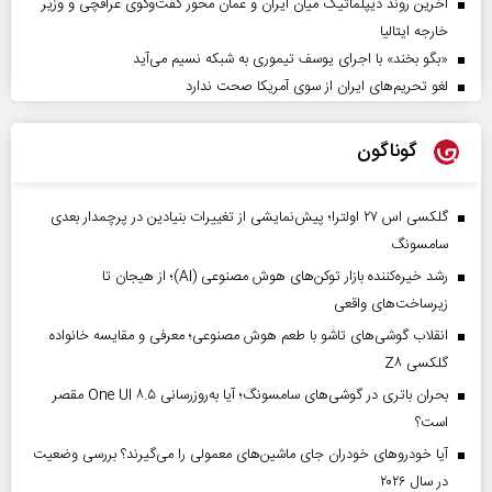
آخرین روند دیپلماتیک میان ایران و عمان محور گفت‌وگوی عراقچی و وزیر
خارجه ایتالیا
«بگو بخند» با اجرای یوسف تیموری به شبکه نسیم می‌آید
لغو تحریم‌های ایران از سوی آمریکا صحت ندارد
گوناگون
گلکسی اس ۲۷ اولترا؛ پیش‌نمایشی از تغییرات بنیادین در پرچمدار بعدی
سامسونگ
رشد خیره‌کننده بازار توکن‌های هوش مصنوعی (AI)؛ از هیجان تا
زیرساخت‌های واقعی
انقلاب گوشی‌های تاشو‌ با طعم هوش مصنوعی؛ معرفی و مقایسه خانواده
گلکسی Z۸
بحران باتری در گوشی‌های سامسونگ؛ آیا به‌روزرسانی One UI ۸.۵ مقصر
است؟
آیا خودروهای خودران جای ماشین‌های معمولی را می‌گیرند؟ بررسی وضعیت
در سال ۲۰۲۶