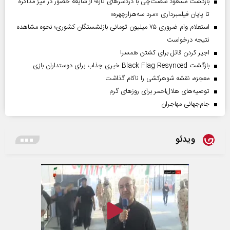
بازگشت مسعود شصت‌چی با دردسر‌های تازه؛ از شایعه حضور در میز مذاکره
تا پایان فیلمبرداری «مرد سه‌هزارچهره»
استعلام وام ضروری ۷۵ میلیون تومانی بازنشستگان کشوری؛ نحوه مشاهده
نتیجه درخواست
اجیر کردن قاتل برای کشتن همسر!
بازگشت Black Flag Resynced خبری جذاب برای دوستداران بازی
معجزه، نقشه شوهرکشی را ناکام گذاشت
توصیه‌های هلال‌احمر برای روز‌های گرم
جام‌جهانی مهاجران
ویدئو