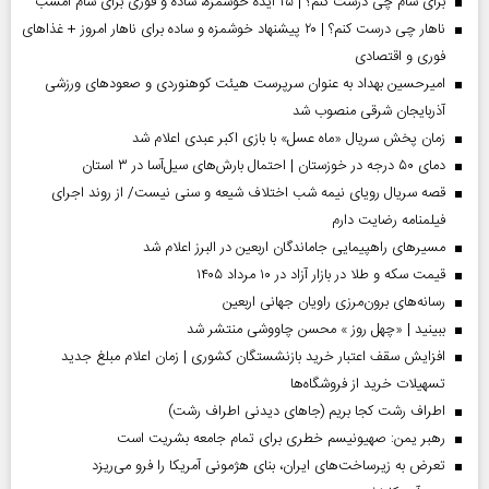
برای شام چی درست کنم؟ | ۲۵ ایده خوشمزه، ساده و فوری برای شام امشب
ناهار چی درست کنم؟ | ۲۰ پیشنهاد خوشمزه و ساده برای ناهار امروز + غذاهای
فوری و اقتصادی
امیرحسین بهداد به عنوان سرپرست هیئت کوهنوردی و صعودهای ورزشی
آذربایجان شرقی منصوب شد
زمان پخش سریال «ماه عسل» با بازی اکبر عبدی اعلام شد
دمای ۵۰ درجه در خوزستان | احتمال بارش‌های سیل‌آسا در ۳ استان
قصه سریال رویای نیمه شب اختلاف شیعه و سنی نیست/ از روند اجرای
فیلمنامه رضایت دارم
مسیر‌های راهپیمایی جاماندگان اربعین در البرز اعلام شد
قیمت سکه و طلا در بازار آزاد در ۱۰ مرداد ۱۴۰۵
رسانه‌های برون‌مرزی راویان جهانی اربعین
ببینید | «چهل روز » محسن چاووشی منتشر شد
افزایش سقف اعتبار خرید بازنشستگان کشوری | زمان اعلام مبلغ جدید
تسهیلات خرید از فروشگاه‌ها
اطراف رشت کجا بریم (جاهای دیدنی اطراف رشت)
رهبر یمن: صهیونیسم خطری برای تمام جامعه بشریت است
تعرض به زیرساخت‌های ایران، بنای هژمونی آمریکا را فرو می‌ریزد