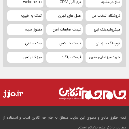
سئو در مشهد
نرم افزار CRM
webone.co
فروشگاه انتخاب من
هتل های تهران
کمک به خیریه
میکروبلیدینگ ابرو
قیمت ضایعات آهن
مفتول سیاه
کوچینگ سازمانی
قیمت هبلکس
جک سقفی
خرید میز اداری مدرن
قیمت میلگرد
میز کنفرانس
تمام حقوق مادی و معنوی این سایت متعلق به جام جم آنلاین است و استفاده از
مطالب با ذکر منبع بلامانع است.