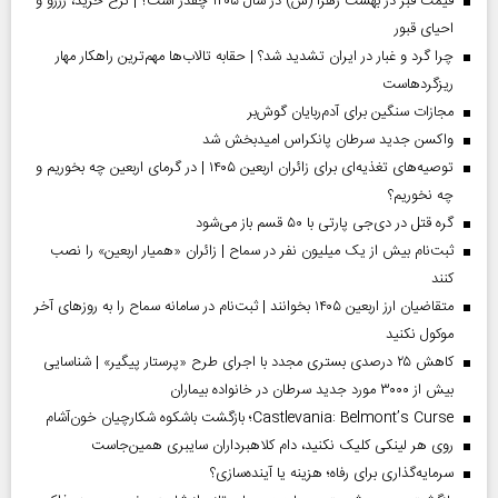
قیمت قبر در بهشت زهرا (س) در سال ۱۴۰۵ چقدر است؟ | نرخ خرید، رزرو و
احیای قبور
چرا گرد و غبار در ایران تشدید شد؟ | حقابه تالاب‌ها مهم‌ترین راهکار مهار
ریزگردهاست
مجازات سنگین برای آدم‌ربایان گوش‌بر
واکسن جدید سرطان پانکراس امیدبخش شد
توصیه‌های تغذیه‌ای برای زائران اربعین ۱۴۰۵ | در گرمای اربعین چه بخوریم و
چه نخوریم؟
گره قتل در دی‌جی پارتی با ۵۰ قسم باز می‌شود
ثبت‌نام بیش از یک میلیون نفر در سماح | زائران «همیار اربعین» را نصب
کنند
متقاضیان ارز اربعین ۱۴۰۵ بخوانند | ثبت‌نام در سامانه سماح را به روز‌های آخر
موکول نکنید
کاهش ۲۵ درصدی بستری مجدد با اجرای طرح «پرستار پیگیر» | شناسایی
بیش از ۳۰۰۰ مورد جدید سرطان در خانواده بیماران
Castlevania: Belmont’s Curse؛ بازگشت باشکوه شکارچیان خون‌آشام
روی هر لینکی کلیک نکنید، دام کلاهبرداران سایبری همین‌جاست
سرمایه‌گذاری برای رفاه؛ هزینه یا آینده‌سازی؟