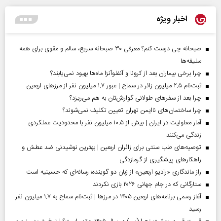
اخبار ویژه
صبحانه چی درست کنم؟ معرفی ۳۰ صبحانه سریع، سالم و مقوی برای همه
سلیقه‌ها
چرا برخی بیماران بعد از کرونا و آنفلوآنزا ماه‌ها بهبود نمی‌یابند؟
ثبت‌نام ۲.۵ میلیون زائر در سماح | عبور ۱.۷ میلیون نفر از مرز‌های اربعین
چرا بعد از سفرهای طولانی گوارش‌تان به هم می‌ریزد؟
چرا ساختمان‌های ناایمن تهران تعیین تکلیف نمی‌شوند؟
آمار معلولیت در ایران | بیش از ۱۰.۵ میلیون نفر با محدودیت عملکردی
زندگی می‌کنند
توصیه‌های طب سنتی برای زائران اربعین | بهترین نوشیدنی ضد عطش و
راهکارهای پیشگیری از گرمازدگی
راز ماندگاری «رادیو اربعین» از زبان دو گوینده؛ رسانه‌ای که حسینیه است
ستارگانی که در جام جهانی ۲۰۲۶ بازی نکردند
آغاز رسمی برنامه‌های اربعین ۱۴۰۵ در مرز‌ها | ثبت‌نام سماح به ۱.۷ میلیون نفر
رسید