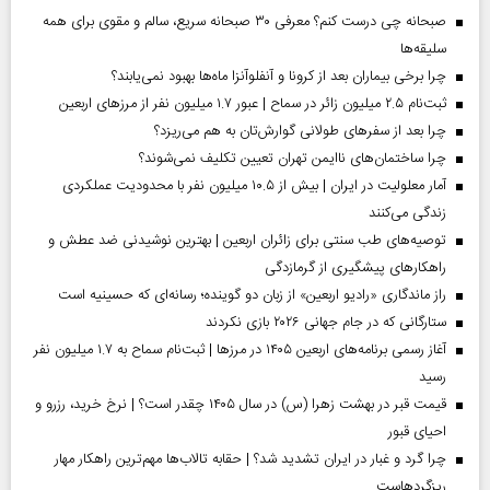
صبحانه چی درست کنم؟ معرفی ۳۰ صبحانه سریع، سالم و مقوی برای همه
سلیقه‌ها
چرا برخی بیماران بعد از کرونا و آنفلوآنزا ماه‌ها بهبود نمی‌یابند؟
ثبت‌نام ۲.۵ میلیون زائر در سماح | عبور ۱.۷ میلیون نفر از مرز‌های اربعین
چرا بعد از سفرهای طولانی گوارش‌تان به هم می‌ریزد؟
چرا ساختمان‌های ناایمن تهران تعیین تکلیف نمی‌شوند؟
آمار معلولیت در ایران | بیش از ۱۰.۵ میلیون نفر با محدودیت عملکردی
زندگی می‌کنند
توصیه‌های طب سنتی برای زائران اربعین | بهترین نوشیدنی ضد عطش و
راهکارهای پیشگیری از گرمازدگی
راز ماندگاری «رادیو اربعین» از زبان دو گوینده؛ رسانه‌ای که حسینیه است
ستارگانی که در جام جهانی ۲۰۲۶ بازی نکردند
آغاز رسمی برنامه‌های اربعین ۱۴۰۵ در مرز‌ها | ثبت‌نام سماح به ۱.۷ میلیون نفر
رسید
قیمت قبر در بهشت زهرا (س) در سال ۱۴۰۵ چقدر است؟ | نرخ خرید، رزرو و
احیای قبور
چرا گرد و غبار در ایران تشدید شد؟ | حقابه تالاب‌ها مهم‌ترین راهکار مهار
ریزگردهاست