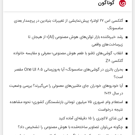
گوناگون
گلکسی اس ۲۷ اولترا؛ پیش‌نمایشی از تغییرات بنیادین در پرچمدار بعدی
سامسونگ
رشد خیره‌کننده بازار توکن‌های هوش مصنوعی (AI)؛ از هیجان تا
زیرساخت‌های واقعی
انقلاب گوشی‌های تاشو‌ با طعم هوش مصنوعی؛ معرفی و مقایسه خانواده
گلکسی Z۸
بحران باتری در گوشی‌های سامسونگ؛ آیا به‌روزرسانی One UI ۸.۵ مقصر
است؟
آیا خودروهای خودران جای ماشین‌های معمولی را می‌گیرند؟ بررسی وضعیت
در سال ۲۰۲۶
استعلام وام ضروری ۷۵ میلیون تومانی بازنشستگان کشوری؛ نحوه مشاهده
نتیجه درخواست
این غذای لاکچری را ۱۵ دقیقه‌ای آماده کنید
چگونه می‌توان تصاویر ساخته‌شده با هوش مصنوعی را تشخیص داد؟