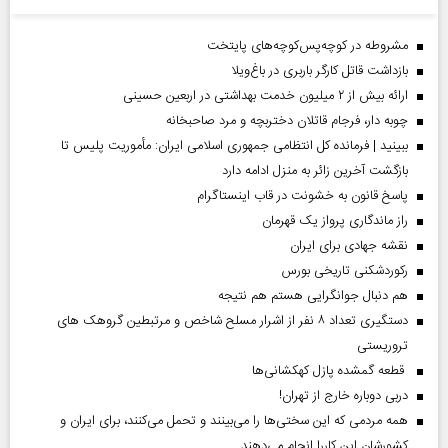
مشروطه در کوچه‌پس‌کوچه‌های پایتخت
بازداشت قاتل کارگر باربری در باغ‌ویلا
ارائه بیش از ۲ میلیون خدمت بهداشتی در اربعین حسینی
چوبه دار، فرجام قاتلان دختربچه و مرد صاحبخانه
ببینید | فرمانده کل انتظامی جمهوری اسلامی ایران­: مأموریت پلیس تا
بازگشت آخرین زائر به منزل ادامه دارد
پاسخ قانون به خشونت در قاب اینستاگرام
راز ماندگاری پرواز یک قهرمان
نقشه جهادی برای ایران
رکوردشکنی تاریخی بورس
هم دنبال جوانگرایی هستم هم نتیجه
دستگیری تعداد ۸ نفر از اشرار مسلح شاخص و مرتبطین گروهک های
تروریستی
قطعه گمشده پازل کهکشانی‌ها
دربی دوباره خارج از تهران!
همه مردمی که این سختی‌ها را می‌بینند و تحمل می‌کنند، برای ایران و
کشورشان این کاررا انجام می‌دهند