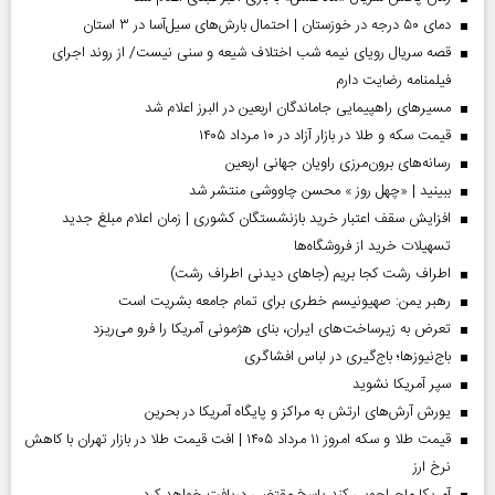
دمای ۵۰ درجه در خوزستان | احتمال بارش‌های سیل‌آسا در ۳ استان
قصه سریال رویای نیمه شب اختلاف شیعه و سنی نیست/ از روند اجرای
فیلمنامه رضایت دارم
مسیر‌های راهپیمایی جاماندگان اربعین در البرز اعلام شد
قیمت سکه و طلا در بازار آزاد در ۱۰ مرداد ۱۴۰۵
رسانه‌های برون‌مرزی راویان جهانی اربعین
ببینید | «چهل روز » محسن چاووشی منتشر شد
افزایش سقف اعتبار خرید بازنشستگان کشوری | زمان اعلام مبلغ جدید
تسهیلات خرید از فروشگاه‌ها
اطراف رشت کجا بریم (جاهای دیدنی اطراف رشت)
رهبر یمن: صهیونیسم خطری برای تمام جامعه بشریت است
تعرض به زیرساخت‌های ایران، بنای هژمونی آمریکا را فرو می‌ریزد
باج‌نیوزها؛ باج‌گیری در لباس افشاگری
سپر آمریکا نشوید
یورش آرش‌های ارتش به مراکز و پایگاه‌ آمریکا در بحرین
قیمت طلا و سکه امروز ۱۱ مرداد ۱۴۰۵ | افت قیمت طلا در بازار تهران با کاهش
نرخ ارز