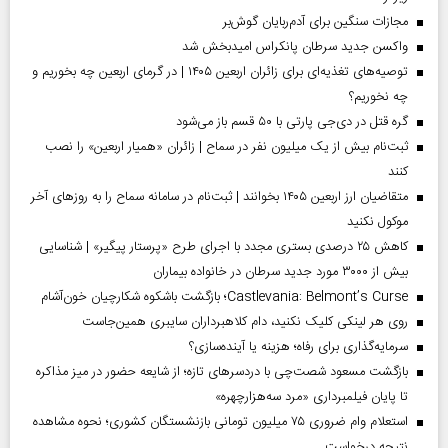
مجازات سنگین برای آدم‌ربایان گوش‌بر
واکسن جدید سرطان پانکراس امیدبخش شد
توصیه‌های تغذیه‌ای برای زائران اربعین ۱۴۰۵ | در گرمای اربعین چه بخوریم و
چه نخوریم؟
گره قتل در دی‌جی پارتی با ۵۰ قسم باز می‌شود
ثبت‌نام بیش از یک میلیون نفر در سماح | زائران «همیار اربعین» را نصب
کنند
متقاضیان ارز اربعین ۱۴۰۵ بخوانند | ثبت‌نام در سامانه سماح را به روز‌های آخر
موکول نکنید
کاهش ۲۵ درصدی بستری مجدد با اجرای طرح «پرستار پیگیر» | شناسایی
بیش از ۳۰۰۰ مورد جدید سرطان در خانواده بیماران
Castlevania: Belmont’s Curse؛ بازگشت باشکوه شکارچیان خون‌آشام
روی هر لینکی کلیک نکنید، دام کلاهبرداران سایبری همین‌جاست
سرمایه‌گذاری برای رفاه؛ هزینه یا آینده‌سازی؟
بازگشت مسعود شصت‌چی با دردسر‌های تازه؛ از شایعه حضور در میز مذاکره
تا پایان فیلمبرداری «مرد سه‌هزارچهره»
استعلام وام ضروری ۷۵ میلیون تومانی بازنشستگان کشوری؛ نحوه مشاهده
نتیجه درخواست