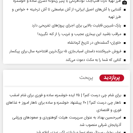
طرز تهیه تارت فلپ‌جک توت‌فرنگی با پنیر ریکوتا؛ دسری ساده و خوشمزه
آشنایی با آش‌های اصیل ایرانی؛ از آش عباسعلی تا آش ترخینه + خواص و
طرز تهیه
پارک شیرین قابلیت‌ بالایی برای اجرای پروژهای تفریحی دارد
مراقب باشید این بیماری عجیب و غریب را از کنه نگیرید!
خاوران؛ گمشده‌ای در تاریخ کرمانشاه
فروش خیره‌کننده داستان اسباب‌بازی ۵؛ بزرگ‌ترین افتتاحیه سال برای پیکسار
کتابی که شما را به مکث دعوت می‌کند
پربازدید
پربحث
برای شام چی درست کنم؟ | ۲۵ ایده خوشمزه، ساده و فوری برای شام امشب
ناهار چی درست کنم؟ | ۲۰ پیشنهاد خوشمزه و ساده برای ناهار امروز + غذاهای
فوری و اقتصادی
امیرحسین بهداد به عنوان سرپرست هیئت کوهنوردی و صعودهای ورزشی
آذربایجان شرقی منصوب شد
زمان پخش سریال «ماه عسل» با بازی اکبر عبدی اعلام شد