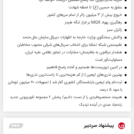
آمریکا ماجراجویی کند پاسخ مقتضی دریافت خواهد کرد
عشق به حسین (ع) تا لحظه شهادت
خروج بیش از ۳ میلیون زائر از تمام مرز‌های کشور
رهگیری پهپاد MQ9 بر فراز تنگه هرمز
‌زائران سبز
واکنش سخنگوی وزارت خارجه به اظهارات دبیرکل سازمان ملل متحد
نظرسنجی شبکه تماشا برای انتخاب سریال‌های شرقی محبوب مخاطبان
هشدار عراقچی به بلغارستان؛ مشارکت در تجاوز نظامی علیه ایران،
مسئولیت‌آور است
در کمین تروریست‌ها هستیم و آماده پاسخ قاطعیم
بهترین نذری‌های اربعین | از کم هزینه‌ترین تا راحت‌ترین نذری‌ها
ثبت‌نام وام اربعین بازنشستگان کشوری آغاز شد | تسهیلات ۲۰ میلیون تومانی
با سود ۵ درصد
هنرمند منحصر‌به‌فردی را از دست دادیم/ پخش ۲ مجموعه تلویزیونی جدید
زنده‌یاد عبدی در آینده نزدیک
پیشنهاد سردبیر