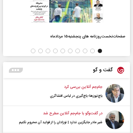
صفحات‌نخست‌روزنامه ها‌ی پنجشنبه‌۱۵ مردادماه
گفت و گو
جام‌جم آنلاین بررسی کرد
باج‌نیوزها؛ باج‌گیری در لباس افشاگری
در گفت‌و‌گو با جام‌جم آنلاین مطرح شد
شیر مادر جایگزین ندارد | نوزادان را از فواید آن محروم نکنیم