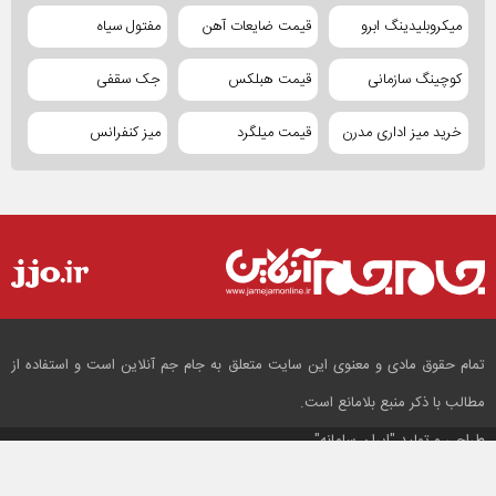
میکروبلیدینگ ابرو
قیمت ضایعات آهن
مفتول سیاه
کوچینگ سازمانی
قیمت هبلکس
جک سقفی
خرید میز اداری مدرن
قیمت میلگرد
میز کنفرانس
تمام حقوق مادی و معنوی این سایت متعلق به جام جم آنلاین است و استفاده از
مطالب با ذکر منبع بلامانع است.
طراحی و تولید
"ایران سامانه"