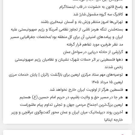
پاسخ قانون به خشونت در قاب اینستاگرام
کالابرگ سه گروه مشمول شارژ شد
تهرانی‌ها امروز منتظر وزش باد و آسمان نیمه‌ابری باشند
بسته‌شدن تنگه هرمز ناشی از تجاوز نظامی آمریکا و رژیم صهیونیستی علیه
ایران و پیامد‌های امنیتی آن برای کل منطقه بود/مختصات جغرافیایی مسیر
مد نظر طرفین، مورد تفاهم قرار گرفته
گزارشی از حادثه دریایی در سواحل عمان
دهها فلسطینی بر اثر حملات شهرک نشینان و نظامیان رژیم صهیونیستی
زخمی شدند
توصیه‌های مهم ستاد مرکزی اربعین برای بازگشت زائران | پایان خدمات مرزی
اربعین ۱۵ مرداد ۱۴۰۵
فلسطین هرگز از اولویت ایران خارج نخواهد شد
هر جا در مسیر حق و ولایت باشیم، در حریم امام حسین (ع) هستیم
اربعین بزرگ‌ترین اجتماع مردمی جهان و تجلی تداوم پیام عاشوراست
آخرین روند دیپلماتیک میان ایران و عمان محور گفت‌وگوی عراقچی و وزیر
خارجه ایتالیا