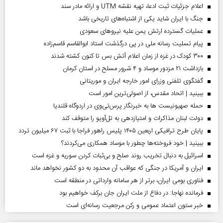
اعلام جزئیات ثبت ادعا، تهیه نقشه UTM و ارائه مادر سند
جنگ با ایران شاید یکی از اشتباه‌های تاریخی باشد
عملیات گسترده ارتش یمن علیه نیروهای سعودی
پیام تسلیت رسانه ملی در پی درگذشت استاد ابوالقاسم قاسم‌زاده
۳۰۰ کودک در غزه از زمان اعلام آتش بس تا کنون کشته شدند
بازداشت ۲۱ مزدور موساد و ۴ شرور مسلح در استان کرمان
گفتگوی تلفنی وزرای امور خارجه ایران و موریتانی
ببینید | اتحاد مقدس، از اصولی‌ترین امور است
حمله صهیونیست ها به خبرنگار پرس‌تی‌وی در اردوگاه قلندیا
دولت لبنان مذاکرات و امتیازدهی به تل‌آویو را متوقف کند
پایان طرح ترافیکی اربعین ۱۴۰۵ پلیس راهور فراجا با ثبت ۶۷ میلیون تردد
ببینید | خود فروخته‌ها چطور با موساد همکاری می‌کردند؟
اسرائیل به دنبال تخریب روند صلح و بی‌ثبات کردن سوریه و غزه است
ایران و آمریکا در جنگی که عواقب آن محدود به دو کشور نخواهد ماند
فناوری بومی ایران، برتر از هر سامانه وارداتی در منطقه است
فرمانده نهاجا: در دفاع از ملت ایران جان برکف خواهیم بود
خبر ستون اعتماد عمومی و رکن مرجعیت رسانه‌ای است