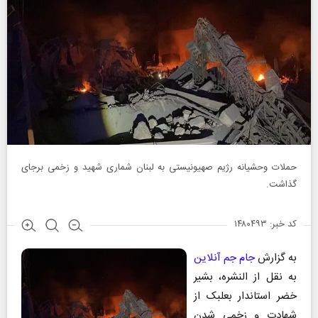
حملات وحشیانه رژیم صهیونیستی به لبنان شماری شهید و زخمی برجای
گذاشت.
کد خبر: ۱۴۸۰۴۹۳
به گزارش
جام جم آنلاین
به نقل از النشره، بشیر
خضر استاندار بعلبک از
شهادت و زخمی شدن