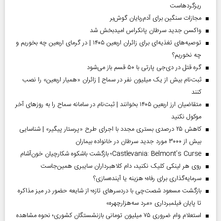
ریزگردهاست
مجازات سنگین برای آدم‌ربایان گوش‌بر
واکسن جدید سرطان پانکراس امیدبخش شد
توصیه‌های تغذیه‌ای برای زائران اربعین ۱۴۰۵ | در گرمای اربعین چه بخوریم و
چه نخوریم؟
گره قتل در دی‌جی پارتی با ۵۰ قسم باز می‌شود
ثبت‌نام بیش از یک میلیون نفر در سماح | زائران «همیار اربعین» را نصب
کنند
متقاضیان ارز اربعین ۱۴۰۵ بخوانند | ثبت‌نام در سامانه سماح را به روز‌های آخر
موکول نکنید
کاهش ۲۵ درصدی بستری مجدد با اجرای طرح «پرستار پیگیر» | شناسایی
بیش از ۳۰۰۰ مورد جدید سرطان در خانواده بیماران
Castlevania: Belmont’s Curse؛ بازگشت باشکوه شکارچیان خون‌آشام
روی هر لینکی کلیک نکنید، دام کلاهبرداران سایبری همین‌جاست
سرمایه‌گذاری برای رفاه؛ هزینه یا آینده‌سازی؟
بازگشت مسعود شصت‌چی با دردسر‌های تازه؛ از شایعه حضور در میز مذاکره
تا پایان فیلمبرداری «مرد سه‌هزارچهره»
استعلام وام ضروری ۷۵ میلیون تومانی بازنشستگان کشوری؛ نحوه مشاهده