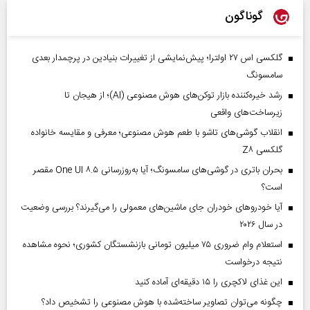
گوناگون
گلکسی اس ۲۷ اولترا؛ پیش‌نمایشی از تغییرات بنیادین در پرچمدار بعدی
سامسونگ
رشد خیره‌کننده بازار توکن‌های هوش مصنوعی (AI)؛ از هیجان تا
زیرساخت‌های واقعی
انقلاب گوشی‌های تاشو‌ با طعم هوش مصنوعی؛ معرفی و مقایسه خانواده
گلکسی Z۸
بحران باتری در گوشی‌های سامسونگ؛ آیا به‌روزرسانی One UI ۸.۵ مقصر
است؟
آیا خودروهای خودران جای ماشین‌های معمولی را می‌گیرند؟ بررسی وضعیت
در سال ۲۰۲۶
استعلام وام ضروری ۷۵ میلیون تومانی بازنشستگان کشوری؛ نحوه مشاهده
نتیجه درخواست
این غذای لاکچری را ۱۵ دقیقه‌ای آماده کنید
چگونه می‌توان تصاویر ساخته‌شده با هوش مصنوعی را تشخیص داد؟