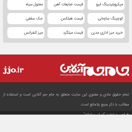
میکروبلیدینگ ابرو
قیمت ضایعات آهن
مفتول سیاه
کوچینگ سازمانی
قیمت هبلکس
جک سقفی
خرید میز اداری مدرن
قیمت میلگرد
میز کنفرانس
تمام حقوق مادی و معنوی این سایت متعلق به جام جم آنلاین است و استفاده از
مطالب با ذکر منبع بلامانع است.
طراحی و تولید
"ایران سامانه"