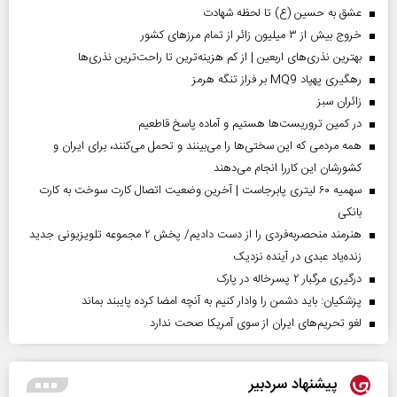
عشق به حسین (ع) تا لحظه شهادت
خروج بیش از ۳ میلیون زائر از تمام مرز‌های کشور
بهترین نذری‌های اربعین | از کم هزینه‌ترین تا راحت‌ترین نذری‌ها
رهگیری پهپاد MQ9 بر فراز تنگه هرمز
‌زائران سبز
در کمین تروریست‌ها هستیم و آماده پاسخ قاطعیم
همه مردمی که این سختی‌ها را می‌بینند و تحمل می‌کنند، برای ایران و
کشورشان این کاررا انجام می‌دهند
سهمیه ۶۰ لیتری پابرجاست | آخرین وضعیت اتصال کارت سوخت به کارت
بانکی
هنرمند منحصر‌به‌فردی را از دست دادیم/ پخش ۲ مجموعه تلویزیونی جدید
زنده‌یاد عبدی در آینده نزدیک
درگیری مرگبار ۲ پسرخاله در پارک
پزشکیان: باید دشمن را وادار کنیم به آنچه امضا کرده پایبند بماند
لغو تحریم‌های ایران از سوی آمریکا صحت ندارد
پیشنهاد سردبیر