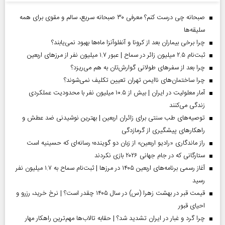
صبحانه چی درست کنم؟ معرفی ۳۰ صبحانه سریع، سالم و مقوی برای همه
سلیقه‌ها
چرا برخی بیماران بعد از کرونا و آنفلوآنزا ماه‌ها بهبود نمی‌یابند؟
ثبت‌نام ۲.۵ میلیون زائر در سماح | عبور ۱.۷ میلیون نفر از مرز‌های اربعین
چرا بعد از سفرهای طولانی گوارش‌تان به هم می‌ریزد؟
چرا ساختمان‌های ناایمن تهران تعیین تکلیف نمی‌شوند؟
آمار معلولیت در ایران | بیش از ۱۰.۵ میلیون نفر با محدودیت عملکردی
زندگی می‌کنند
توصیه‌های طب سنتی برای زائران اربعین | بهترین نوشیدنی ضد عطش و
راهکارهای پیشگیری از گرمازدگی
راز ماندگاری «رادیو اربعین» از زبان دو گوینده؛ رسانه‌ای که حسینیه است
ستارگانی که در جام جهانی ۲۰۲۶ بازی نکردند
آغاز رسمی برنامه‌های اربعین ۱۴۰۵ در مرز‌ها | ثبت‌نام سماح به ۱.۷ میلیون نفر
رسید
قیمت قبر در بهشت زهرا (س) در سال ۱۴۰۵ چقدر است؟ | نرخ خرید، رزرو و
احیای قبور
چرا گرد و غبار در ایران تشدید شد؟ | حقابه تالاب‌ها مهم‌ترین راهکار مهار