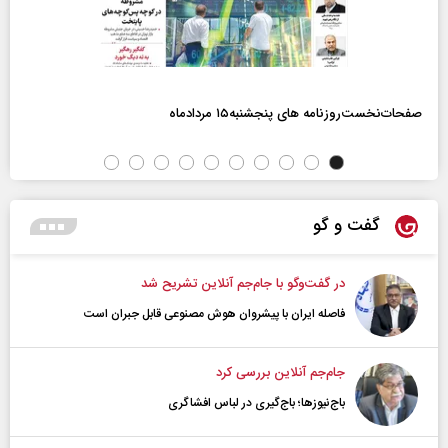
صفحات‌نخست‌روزنامه ها‌ی پنجشنبه‌۱۵ مردادماه
گفت و گو
در گفت‌و‌گو با جام‌جم آنلاین تشریح شد
فاصله ایران با پیشرو‌ان هوش مصنوعی قابل جبران است
جام‌جم آنلاین بررسی کرد
باج‌نیوزها؛ باج‌گیری در لباس افشاگری