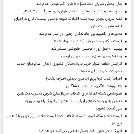
زمان پخش سریال «ماه عسل» با بازی اکبر عبدی اعلام شد
دمای ۵۰ درجه در خوزستان | احتمال بارش‌های سیل‌آسا در ۳ استان
قصه سریال رویای نیمه شب اختلاف شیعه و سنی نیست/ از روند اجرای
فیلمنامه رضایت دارم
مسیر‌های راهپیمایی جاماندگان اربعین در البرز اعلام شد
قیمت سکه و طلا در بازار آزاد در ۱۰ مرداد ۱۴۰۵
ببینید | «چهل روز » محسن چاووشی منتشر شد
رسانه‌های برون‌مرزی راویان جهانی اربعین
افزایش سقف اعتبار خرید بازنشستگان کشوری | زمان اعلام مبلغ جدید
تسهیلات خرید از فروشگاه‌ها
اطراف رشت کجا بریم (جاهای دیدنی اطراف رشت)
باج‌نیوزها؛ باج‌گیری در لباس افشاگری
نظرسنجی شبکه تماشا برای انتخاب سریال‌های شرقی محبوب مخاطبان
تعرض به زیرساخت‌های ایران، بنای هژمونی آمریکا را فرو می‌ریزد
سپر آمریکا نشوید
قیمت طلا و سکه امروز ۱۱ مرداد ۱۴۰۵ | افت قیمت طلا در بازار تهران با کاهش
نرخ ارز
آمریکا ماجراجویی کند پاسخ مقتضی دریافت خواهد کرد