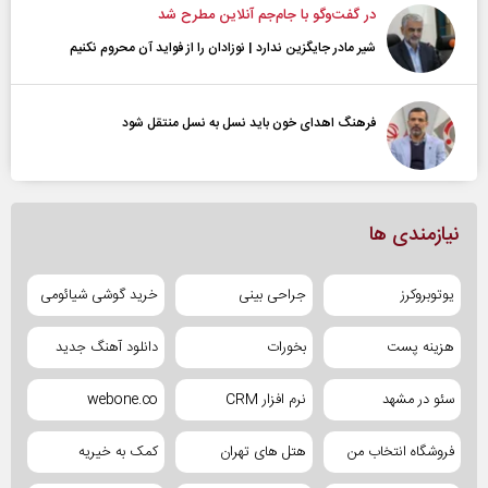
در گفت‌و‌گو با جام‌جم آنلاین مطرح شد
شیر مادر جایگزین ندارد | نوزادان را از فواید آن محروم نکنیم
فرهنگ اهدای خون باید نسل به نسل منتقل شود
نیازمندی ها
یوتوبروکرز
جراحی بینی
خرید گوشی شیائومی
هزینه پست
بخورات
دانلود آهنگ جدید
سئو در مشهد
نرم افزار CRM
webone.co
فروشگاه انتخاب من
هتل های تهران
کمک به خیریه