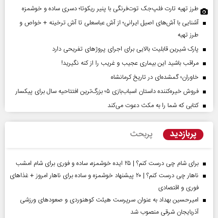
طرز تهیه تارت فلپ‌جک توت‌فرنگی با پنیر ریکوتا؛ دسری ساده و خوشمزه
آشنایی با آش‌های اصیل ایرانی؛ از آش عباسعلی تا آش ترخینه + خواص و
طرز تهیه
پارک شیرین قابلیت‌ بالایی برای اجرای پروژهای تفریحی دارد
مراقب باشید این بیماری عجیب و غریب را از کنه نگیرید!
خاوران؛ گمشده‌ای در تاریخ کرمانشاه
فروش خیره‌کننده داستان اسباب‌بازی ۵؛ بزرگ‌ترین افتتاحیه سال برای پیکسار
کتابی که شما را به مکث دعوت می‌کند
پربازدید
پربحث
برای شام چی درست کنم؟ | ۲۵ ایده خوشمزه، ساده و فوری برای شام امشب
ناهار چی درست کنم؟ | ۲۰ پیشنهاد خوشمزه و ساده برای ناهار امروز + غذاهای
فوری و اقتصادی
امیرحسین بهداد به عنوان سرپرست هیئت کوهنوردی و صعودهای ورزشی
آذربایجان شرقی منصوب شد