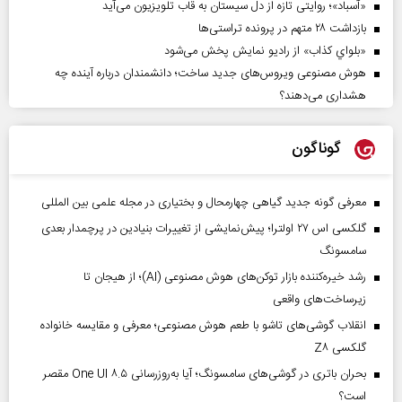
«آسباد»؛ روایتی تازه از دل سیستان به قاب تلویزیون می‌آید
بازداشت ۲۸ متهم در پرونده تراستی‌ها
«بلواي کذاب» از رادیو نمایش پخش می‌شود
هوش مصنوعی ویروس‌های جدید ساخت؛ دانشمندان درباره آینده چه
هشداری می‌دهند؟
گوناگون
معرفی گونه جدید گیاهی چهارمحال و بختیاری در مجله علمی بین المللی
گلکسی اس ۲۷ اولترا؛ پیش‌نمایشی از تغییرات بنیادین در پرچمدار بعدی
سامسونگ
رشد خیره‌کننده بازار توکن‌های هوش مصنوعی (AI)؛ از هیجان تا
زیرساخت‌های واقعی
انقلاب گوشی‌های تاشو‌ با طعم هوش مصنوعی؛ معرفی و مقایسه خانواده
گلکسی Z۸
بحران باتری در گوشی‌های سامسونگ؛ آیا به‌روزرسانی One UI ۸.۵ مقصر
است؟