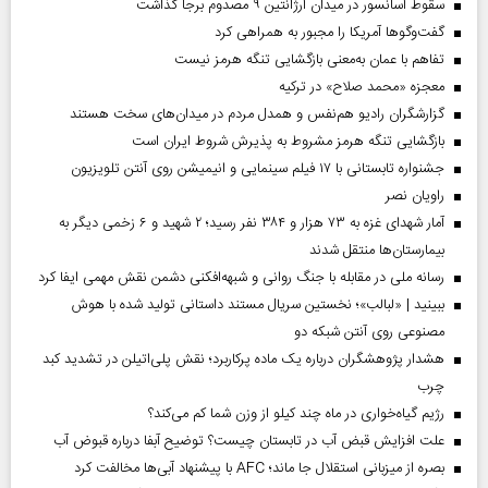
سقوط آسانسور در میدان آرژانتین ۹ مصدوم برجا گذاشت
گفت‌وگوها آمریکا را مجبور به همراهی کرد
تفاهم با عمان به‌معنی بازگشایی تنگه هرمز نیست
معجزه «محمد صلاح» در ترکیه
گزارشگران رادیو هم‌نفس و همدل مردم در میدان‌های سخت هستند
بازگشایی تنگه هرمز مشروط به پذیرش شروط ایران است
جشنواره تابستانی با ۱۷ فیلم سینمایی و انیمیشن روی آنتن تلویزیون
راویان نصر
آمار شهدای غزه به ۷۳ هزار و ۳۸۴ نفر رسید؛ ۲ شهید و ۶ زخمی دیگر به
بیمارستان‌ها منتقل شدند
رسانه ملی در مقابله با جنگ روانی و شبهه‌افکنی دشمن نقش مهمی ایفا کرد
ببینید | «لبالب»؛ نخستین سریال مستند داستانی تولید شده با هوش
مصنوعی روی آنتن شبکه دو
هشدار پژوهشگران درباره یک ماده پرکاربرد؛ نقش پلی‌اتیلن در تشدید کبد
چرب
رژیم گیاه‌خواری در ماه چند کیلو از وزن شما کم می‌کند؟
علت افزایش قبض آب در تابستان چیست؟ توضیح آبفا درباره قبوض آب
بصره از میزبانی استقلال جا ماند؛ AFC با پیشنهاد آبی‌ها مخالفت کرد