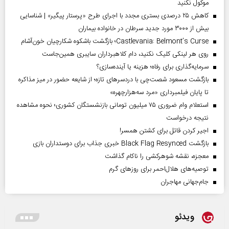
موکول نکنید
کاهش ۲۵ درصدی بستری مجدد با اجرای طرح «پرستار پیگیر» | شناسایی
بیش از ۳۰۰۰ مورد جدید سرطان در خانواده بیماران
Castlevania: Belmont’s Curse؛ بازگشت باشکوه شکارچیان خون‌آشام
روی هر لینکی کلیک نکنید، دام کلاهبرداران سایبری همین‌جاست
سرمایه‌گذاری برای رفاه؛ هزینه یا آینده‌سازی؟
بازگشت مسعود شصت‌چی با دردسر‌های تازه؛ از شایعه حضور در میز مذاکره
تا پایان فیلمبرداری «مرد سه‌هزارچهره»
استعلام وام ضروری ۷۵ میلیون تومانی بازنشستگان کشوری؛ نحوه مشاهده
نتیجه درخواست
اجیر کردن قاتل برای کشتن همسر!
بازگشت Black Flag Resynced خبری جذاب برای دوستداران بازی
معجزه، نقشه شوهرکشی را ناکام گذاشت
توصیه‌های هلال‌احمر برای روز‌های گرم
جام‌جهانی مهاجران
ویدئو