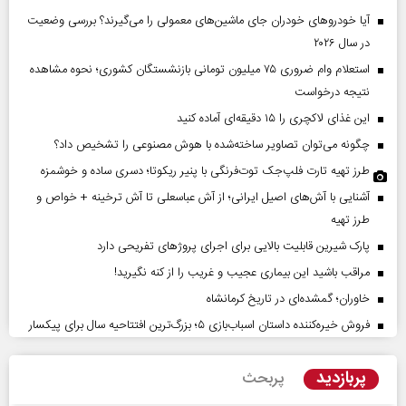
آیا خودروهای خودران جای ماشین‌های معمولی را می‌گیرند؟ بررسی وضعیت
در سال ۲۰۲۶
استعلام وام ضروری ۷۵ میلیون تومانی بازنشستگان کشوری؛ نحوه مشاهده
نتیجه درخواست
این غذای لاکچری را ۱۵ دقیقه‌ای آماده کنید
چگونه می‌توان تصاویر ساخته‌شده با هوش مصنوعی را تشخیص داد؟
طرز تهیه تارت فلپ‌جک توت‌فرنگی با پنیر ریکوتا؛ دسری ساده و خوشمزه
آشنایی با آش‌های اصیل ایرانی؛ از آش عباسعلی تا آش ترخینه + خواص و
طرز تهیه
پارک شیرین قابلیت‌ بالایی برای اجرای پروژهای تفریحی دارد
مراقب باشید این بیماری عجیب و غریب را از کنه نگیرید!
خاوران؛ گمشده‌ای در تاریخ کرمانشاه
فروش خیره‌کننده داستان اسباب‌بازی ۵؛ بزرگ‌ترین افتتاحیه سال برای پیکسار
پربازدید
پربحث