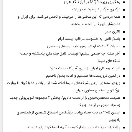
رهگیری پهپاد MQ9 بر فراز تنگه هرمز
درگیری مرگبار ۲ پسرخاله در پارک
همه مردمی که این سختی‌ها را می‌بینند و تحمل می‌کنند، برای ایران و
کشورشان این کاررا انجام می‌دهند
‌زائران سبز
پاسخ قانون به خشونت در قاب اینستاگرام
عملیات گسترده ارتش یمن علیه نیروهای سعودی
آخر هفته چه فیلمی ببینیم؟ فهرست کامل فیلم‌های پنجشنبه و جمعه
شبکه‌های سیما
لغو تحریم‌های ایران از سوی آمریکا صحت ندارد
در کمین تروریست‌ها هستیم و آماده پاسخ قاطعیم
ویژه‌برنامه‌های اربعین شبکه‌های سیما اعلام شد؛ از ارتباط زنده با کربلا تا روایت
بزرگ‌ترین اجتماع معنوی جهان
هنرمند منحصر‌به‌فردی را از دست دادیم/ پخش ۲ مجموعه تلویزیونی جدید
زنده‌یاد عبدی در آینده نزدیک
اربعین ۱۴۰۵ در قاب صدا؛ روایت بزرگ‌ترین اجتماع شیعیان از شبکه‌های
رادیویی
پزشکیان: باید دشمن را وادار کنیم به آنچه امضا کرده پایبند بماند