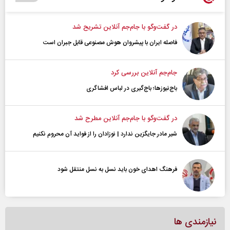
در گفت‌و‌گو با جام‌جم آنلاین تشریح شد
فاصله ایران با پیشرو‌ان هوش مصنوعی قابل جبران است
جام‌جم آنلاین بررسی کرد
باج‌نیوزها؛ باج‌گیری در لباس افشاگری
در گفت‌و‌گو با جام‌جم آنلاین مطرح شد
شیر مادر جایگزین ندارد | نوزادان را از فواید آن محروم نکنیم
فرهنگ اهدای خون باید نسل به نسل منتقل شود
نیازمندی ها