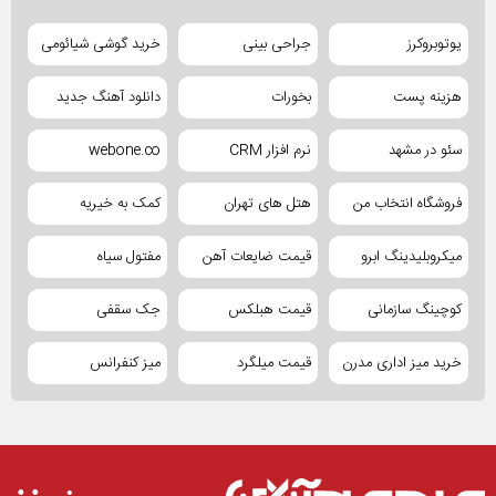
یوتوبروکرز
جراحی بینی
خرید گوشی شیائومی
هزینه پست
بخورات
دانلود آهنگ جدید
سئو در مشهد
نرم افزار CRM
webone.co
فروشگاه انتخاب من
هتل های تهران
کمک به خیریه
میکروبلیدینگ ابرو
قیمت ضایعات آهن
مفتول سیاه
کوچینگ سازمانی
قیمت هبلکس
جک سقفی
خرید میز اداری مدرن
قیمت میلگرد
میز کنفرانس