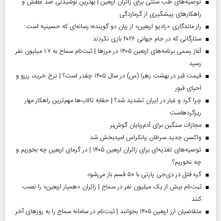
توصیه‌های طب سنتی برای زائران اربعین | بهترین نوشیدنی ضد عطش و
راهکارهای پیشگیری از گرمازدگی
راز ماندگاری «رادیو اربعین» از زبان دو گوینده؛ رسانه‌ای که حسینیه است
ستارگانی که در جام جهانی ۲۰۲۶ بازی نکردند
آغاز رسمی برنامه‌های اربعین ۱۴۰۵ در مرز‌ها | ثبت‌نام سماح به ۱.۷ میلیون نفر
رسید
قیمت قبر در بهشت زهرا (س) در سال ۱۴۰۵ چقدر است؟ | نرخ خرید، رزرو و
احیای قبور
چرا گرد و غبار در ایران تشدید شد؟ | حقابه تالاب‌ها مهم‌ترین راهکار مهار
ریزگردهاست
مجازات سنگین برای آدم‌ربایان گوش‌بر
واکسن جدید سرطان پانکراس امیدبخش شد
توصیه‌های تغذیه‌ای برای زائران اربعین ۱۴۰۵ | در گرمای اربعین چه بخوریم و
چه نخوریم؟
گره قتل در دی‌جی پارتی با ۵۰ قسم باز می‌شود
ثبت‌نام بیش از یک میلیون نفر در سماح | زائران «همیار اربعین» را نصب
کنند
متقاضیان ارز اربعین ۱۴۰۵ بخوانند | ثبت‌نام در سامانه سماح را به روز‌های آخر