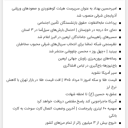
امیرحسین بهداد به عنوان سرپرست هیئت کوهنوردی و صعودهای ورزشی
آذربایجان شرقی منصوب شد
پرداخت مابه‌التفاوت حقوق بازنشستگان تأمین اجتماعی
دمای ۵۰ درجه در خوزستان | احتمال بارش‌های سیل‌آسا در ۳ استان
مسیر‌های راهپیمایی جاماندگان اربعین در البرز اعلام شد
نظرسنجی شبکه تماشا برای انتخاب سریال‌های شرقی محبوب مخاطبان
ببینید | «چهل روز » محسن چاووشی منتشر شد
رسانه‌های برون‌مرزی راویان جهانی اربعین
باج‌نیوزها؛ باج‌گیری در لباس افشاگری
سپر آمریکا نشوید
قیمت طلا و سکه امروز ۱۱ مرداد ۱۴۰۵ | افت قیمت طلا در بازار تهران با کاهش
نرخ ارز
عشق به حسین (ع) تا لحظه شهادت
آمریکا ماجراجویی کند پاسخ مقتضی دریافت خواهد کرد
سهمیه ۶۰ لیتری پابرجاست | آخرین وضعیت اتصال کارت سوخت به کارت
بانکی
خروج بیش از ۳ میلیون زائر از تمام مرز‌های کشور