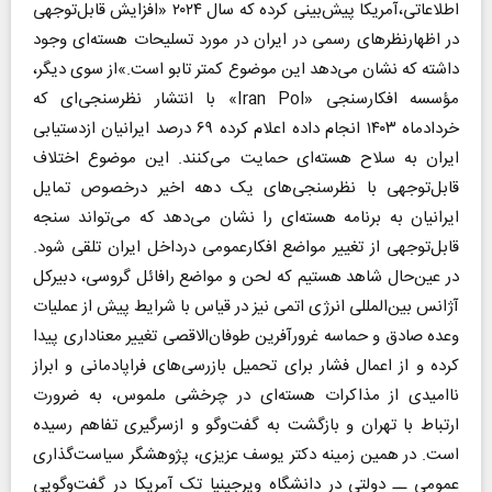
اطلاعاتی،آمریکا پیش‌بینی کرده که سال ۲۰۲۴ «افزایش قابل‌توجهی
در اظهارنظرهای رسمی در ایران در مورد تسلیحات هسته‌ای وجود
داشته که نشان می‌دهد این موضوع کمتر تابو است.»از سوی دیگر،
مؤسسه افکارسنجی «Iran Pol» با انتشار نظرسنجی‌ای که
خردادماه ۱۴۰۳ انجام داده اعلام کرده ۶۹ درصد ایرانیان ازدستیابی
ایران به سلاح هسته‌ای حمایت می‌کنند. این موضوع اختلاف
قابل‌توجهی با نظرسنجی‌های یک دهه اخیر درخصوص تمایل
ایرانیان به برنامه هسته‌ای را نشان می‌دهد که می‌تواند سنجه
قابل‌توجهی از تغییر مواضع افکار‌عمومی درداخل ایران تلقی شود.
در عین‌حال شاهد هستیم که لحن و مواضع رافائل گروسی، دبیرکل
آژانس بین‌المللی انرژی اتمی نیز در قیاس با شرایط پیش از عملیات
وعده صادق و حماسه غرورآفرین طوفان‌الاقصی تغییر معناداری پیدا
کرده و از اعمال فشار برای تحمیل بازرسی‌های فراپادمانی و ابراز
ناامیدی از مذاکرات هسته‌ای در چرخشی ملموس، به ضرورت
ارتباط با تهران و بازگشت به گفت‌وگو و ازسرگیری تفاهم رسیده
است. در همین زمینه دکتر یوسف عزیزی، پژوهشگر سیاست‌گذاری
عمومی ــ دولتی در دانشگاه ویرجینیا تک آمریکا در گفت‌وگویی