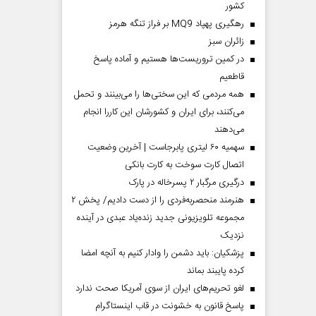
کشور
رهگیری پهپاد MQ9 بر فراز تنگه هرمز
‌زائران سبز
در کمین تروریست‌ها هستیم و آماده پاسخ
قاطعیم
همه مردمی که این سختی‌ها را می‌بینند و تحمل
می‌کنند، برای ایران و کشورشان این کاررا انجام
می‌دهند
سهمیه ۶۰ لیتری پابرجاست | آخرین وضعیت
اتصال کارت سوخت به کارت بانکی
درگیری مرگبار ۲ پسرخاله در پارک
هنرمند منحصر‌به‌فردی را از دست دادیم/ پخش ۲
مجموعه تلویزیونی جدید زنده‌یاد عبدی در آینده
نزدیک
پزشکیان: باید دشمن را وادار کنیم به آنچه امضا
کرده پایبند بماند
لغو تحریم‌های ایران از سوی آمریکا صحت ندارد
پاسخ قانون به خشونت در قاب اینستاگرام