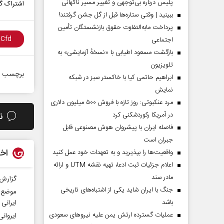
پلیس درباره بی‌توجهی و تغییر مسیر ناگهانی
اشتراک گذ
ببینید | وقتی ستاره‌ها قبل از گل جشن گرفتند!
پرداخت مابه‌التفاوت حقوق بازنشستگان تأمین
اجتماعی
بازگشت مسعود اطیابی با «نسخهٔ آزمایشی» به
تلویزیون
برچسب ه
ابراهیم حاتمی کیا با خاکستر سبز در شبکه
نمایش
مرد عنکبوتی: روز تازه با فروش ۵۰۰ میلیون دلاری
در آمریکا رکوردشکنی کرد
ن
فاصله ایران با پیشرو‌ان هوش مصنوعی قابل
جبران است
اخب
واقعیت‌ها را بپذیرید و به تعهدات خود عمل کنید
اعلام جزئیات ثبت ادعا، تهیه نقشه UTM و ارائه
مادر سند
گزارش 
جنگ با ایران شاید یکی از اشتباه‌های تاریخی
موضع و
باشد
ایرانی
عملیات گسترده ارتش یمن علیه نیروهای سعودی
ایروان