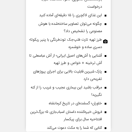
درخواست
این غذای لاکچری را ۱۵ دقیقه‌ای آماده کنید
چگونه می‌توان تصاویر ساخته‌شده با هوش
مصنوعی را تشخیص داد؟
طرز تهیه تارت فلپ‌جک توت‌فرنگی با پنیر ریکوتا؛
دسری ساده و خوشمزه
آشنایی با آش‌های اصیل ایرانی؛ از آش عباسعلی تا
 تهدیدات کوتاه‏‌مدت و
اربعین نماد مقاومت در برابر
آش ترخینه + خواص و طرز تهیه
خلاف واقع آمریکا
استکبار‌
پارک شیرین قابلیت‌ بالایی برای اجرای پروژهای
تفریحی دارد
لیلگر مسائل سیاسی
رحمت‌الله نوروزی - عضو کمیسیون اجتماعی
مراقب باشید این بیماری عجیب و غریب را از کنه
مجلس
نگیرید!
خاوران؛ گمشده‌ای در تاریخ کرمانشاه
فروش خیره‌کننده داستان اسباب‌بازی ۵؛ بزرگ‌ترین
افتتاحیه سال برای پیکسار
کتابی که شما را به مکث دعوت می‌کند