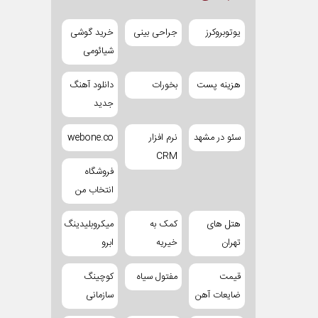
یوتوبروکرز
جراحی بینی
خرید گوشی
شیائومی
هزینه پست
بخورات
دانلود آهنگ
جدید
سئو در مشهد
نرم افزار
webone.co
CRM
فروشگاه
انتخاب من
هتل های
کمک به
میکروبلیدینگ
تهران
خیریه
ابرو
قیمت
مفتول سیاه
کوچینگ
ضایعات آهن
سازمانی