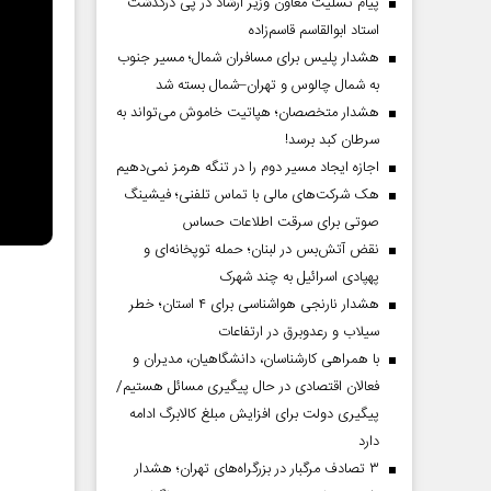
پیام تسلیت معاون وزیر ارشاد در پی درگذشت
استاد ابوالقاسم قاسم‌زاده
هشدار پلیس برای مسافران شمال؛ مسیر جنوب
به شمال چالوس و تهران–شمال بسته شد
هشدار متخصصان؛ هپاتیت خاموش می‌تواند به
سرطان کبد برسد!
اجازه ایجاد مسیر دوم را در تنگه هرمز نمی‌دهیم
هک شرکت‌های مالی با تماس تلفنی؛ فیشینگ
صوتی برای سرقت اطلاعات حساس
نقض آتش‌بس در لبنان؛ حمله توپخانه‌ای و
پهپادی اسرائیل به چند شهرک
هشدار نارنجی هواشناسی برای ۴ استان؛ خطر
سیلاب و رعدوبرق در ارتفاعات
با همراهی کارشناسان، دانشگاهیان، مدیران و
فعالان اقتصادی در حال پیگیری مسائل هستیم/
پیگیری دولت برای افزایش مبلغ کالابرگ ادامه
دارد
۳ تصادف مرگبار در بزرگراه‌های تهران؛ هشدار