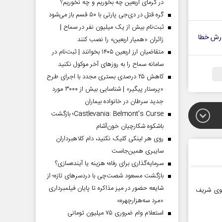
در گرمای اربعین چه بخوریم و چه نخوریم؟
گره قتل در دی‌جی پارتی با ۵۰ قسم باز می‌شود
ثبت‌نام بیش از یک میلیون نفر در سماح |
رش خطا
زائران «همیار اربعین» را نصب کنند
متقاضیان ارز اربعین ۱۴۰۵ بخوانند | ثبت‌نام در
سامانه سماح را به روز‌های آخر موکول نکنید
کاهش ۲۵ درصدی بستری مجدد با اجرای طرح
«پرستار پیگیر» | شناسایی بیش از ۳۰۰۰ مورد
جدید سرطان در خانواده بیماران
Castlevania: Belmont’s Curse؛ بازگشت
باشکوه شکارچیان خون‌آشام
روی هر لینکی کلیک نکنید، دام کلاهبرداران
سایبری همین‌جاست
سرمایه‌گذاری برای رفاه؛ هزینه یا آینده‌سازی؟
بازگشت مسعود شصت‌چی با دردسر‌های تازه؛ از
شایعه حضور در میز مذاکره تا پایان فیلمبرداری
نوی شریف
«مرد سه‌هزارچهره»
استعلام وام ضروری ۷۵ میلیون تومانی