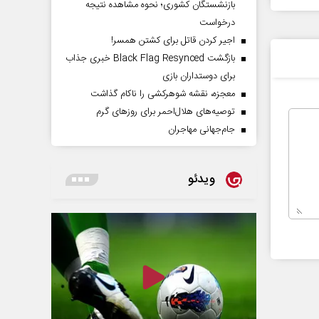
بازنشستگان کشوری؛ نحوه مشاهده نتیجه
درخواست
اجیر کردن قاتل برای کشتن همسر!
بازگشت Black Flag Resynced خبری جذاب
برای دوستداران بازی
معجزه، نقشه شوهرکشی را ناکام گذاشت
توصیه‌های هلال‌احمر برای روز‌های گرم
جام‌جهانی مهاجران
ویدئو