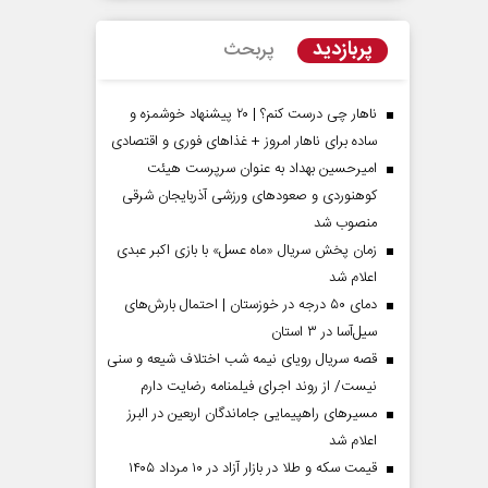
پربازدید
پربحث
ناهار چی درست کنم؟ | ۲۰ پیشنهاد خوشمزه و
ساده برای ناهار امروز + غذاهای فوری و اقتصادی
امیرحسین بهداد به عنوان سرپرست هیئت
کوهنوردی و صعودهای ورزشی آذربایجان شرقی
منصوب شد
زمان پخش سریال «ماه عسل» با بازی اکبر عبدی
اعلام شد
مردادماه
صفحات نخست روزنامه ها‌ی‌سه‌شنبه ۶ مردادماه
صفحات
دمای ۵۰ درجه در خوزستان | احتمال بارش‌های
سیل‌آسا در ۳ استان
قصه سریال رویای نیمه شب اختلاف شیعه و سنی
نیست/ از روند اجرای فیلمنامه رضایت دارم
مسیر‌های راهپیمایی جاماندگان اربعین در البرز
اعلام شد
قیمت سکه و طلا در بازار آزاد در ۱۰ مرداد ۱۴۰۵