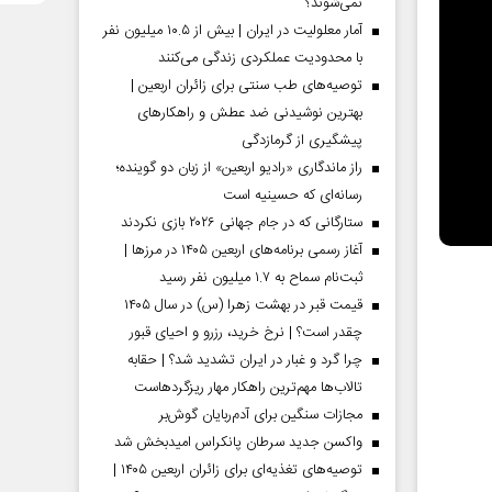
نمی‌شوند؟
آمار معلولیت در ایران | بیش از ۱۰.۵ میلیون نفر
با محدودیت عملکردی زندگی می‌کنند
توصیه‌های طب سنتی برای زائران اربعین |
بهترین نوشیدنی ضد عطش و راهکارهای
پیشگیری از گرمازدگی
راز ماندگاری «رادیو اربعین» از زبان دو گوینده؛
رسانه‌ای که حسینیه است
ستارگانی که در جام جهانی ۲۰۲۶ بازی نکردند
آغاز رسمی برنامه‌های اربعین ۱۴۰۵ در مرز‌ها |
ثبت‌نام سماح به ۱.۷ میلیون نفر رسید
قیمت قبر در بهشت زهرا (س) در سال ۱۴۰۵
چقدر است؟ | نرخ خرید، رزرو و احیای قبور
چرا گرد و غبار در ایران تشدید شد؟ | حقابه
تالاب‌ها مهم‌ترین راهکار مهار ریزگردهاست
مجازات سنگین برای آدم‌ربایان گوش‌بر
واکسن جدید سرطان پانکراس امیدبخش شد
توصیه‌های تغذیه‌ای برای زائران اربعین ۱۴۰۵ |