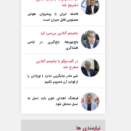
تشریح شد
فاصله ایران با پیشرو‌ان هوش
مصنوعی قابل جبران است
جام‌جم آنلاین بررسی کرد
باج‌نیوزها؛ باج‌گیری در لباس
افشاگری
در گفت‌و‌گو با جام‌جم آنلاین
مطرح شد
شیر مادر جایگزین ندارد | نوزادان را
از فواید آن محروم نکنیم
فرهنگ اهدای خون باید نسل به
نسل منتقل شود
نیازمندی ها