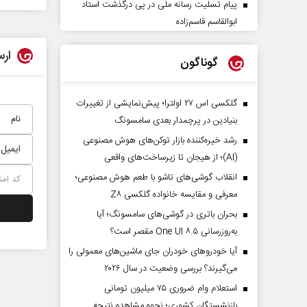
پیام تسلیت رسانه ملی در پی درگذشت استاد
ابوالقاسم قاسم‌زاده
ارس
گوناگون
گلکسی اس ۲۷ اولترا؛ پیش‌نمایشی از تغییرات
بنیادین در پرچمدار بعدی سامسونگ
رشد خیره‌کننده بازار توکن‌های هوش مصنوعی
(AI)؛ از هیجان تا زیرساخت‌های واقعی
انقلاب گوشی‌های تاشو‌ با طعم هوش مصنوعی؛
معرفی و مقایسه خانواده گلکسی Z۸
بحران باتری در گوشی‌های سامسونگ؛ آیا
به‌روزرسانی One UI ۸.۵ مقصر است؟
آیا خودروهای خودران جای ماشین‌های معمولی را
می‌گیرند؟ بررسی وضعیت در سال ۲۰۲۶
استعلام وام ضروری ۷۵ میلیون تومانی
بازنشستگان کشوری؛ نحوه مشاهده نتیجه