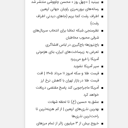
ببینید | «چهل روز » محسن چاووشی منتشر شد
رسانه‌های برون‌مرزی راویان جهانی اربعین
اطراف رشت کجا بریم (جاهای دیدنی اطراف
رشت)
نظرسنجی شبکه تماشا برای انتخاب سریال‌های
شرقی محبوب مخاطبان
باج‌نیوزها؛ باج‌گیری در لباس افشاگری
تعرض به زیرساخت‌های ایران، بنای هژمونی
آمریکا را فرو می‌ریزد
سپر آمریکا نشوید
قیمت طلا و سکه امروز ۱۱ مرداد ۱۴۰۵ | افت
قیمت طلا در بازار تهران با کاهش نرخ ارز
آمریکا ماجراجویی کند پاسخ مقتضی دریافت
خواهد کرد
عشق به حسین (ع) تا لحظه شهادت
بهترین نذری‌های اربعین | از کم هزینه‌ترین تا
راحت‌ترین نذری‌ها
خروج بیش از ۳ میلیون زائر از تمام مرز‌های