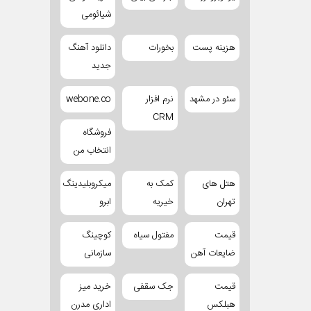
شیائومی
هزینه پست
بخورات
دانلود آهنگ
جدید
سئو در مشهد
نرم افزار
webone.co
CRM
فروشگاه
انتخاب من
هتل های
کمک به
میکروبلیدینگ
تهران
خیریه
ابرو
قیمت
مفتول سیاه
کوچینگ
ضایعات آهن
سازمانی
قیمت
جک سقفی
خرید میز
هبلکس
اداری مدرن