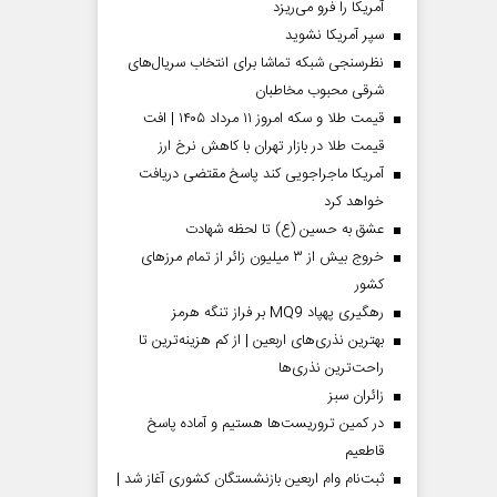
آمریکا را فرو می‌ریزد
سپر آمریکا نشوید
نظرسنجی شبکه تماشا برای انتخاب سریال‌های
شرقی محبوب مخاطبان
قیمت طلا و سکه امروز ۱۱ مرداد ۱۴۰۵ | افت
قیمت طلا در بازار تهران با کاهش نرخ ارز
آمریکا ماجراجویی کند پاسخ مقتضی دریافت
خواهد کرد
عشق به حسین (ع) تا لحظه شهادت
خروج بیش از ۳ میلیون زائر از تمام مرز‌های
کشور
رهگیری پهپاد MQ9 بر فراز تنگه هرمز
بهترین نذری‌های اربعین | از کم هزینه‌ترین تا
راحت‌ترین نذری‌ها
‌زائران سبز
در کمین تروریست‌ها هستیم و آماده پاسخ
قاطعیم
ثبت‌نام وام اربعین بازنشستگان کشوری آغاز شد |