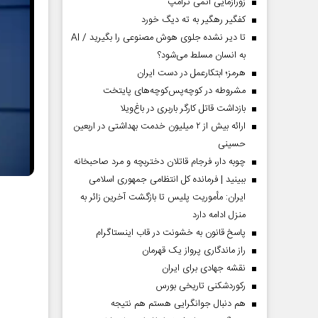
زورآزمایی اتمی ترامپ
گیلان
کفگیر رهگیر به ته دیگ خورد
تا دیر نشده جلوی هوش مصنوعی را بگیرید / AI
به انسان مسلط می‌شود؟
هرمز؛ ابتکارعمل در دست ایران
مشروطه در کوچه‌پس‌کوچه‌های پایتخت
بازداشت قاتل کارگر باربری در باغ‌ویلا
ارائه بیش از ۲ میلیون خدمت بهداشتی در اربعین
حسینی
چوبه دار، فرجام قاتلان دختربچه و مرد صاحبخانه
ببینید | فرمانده کل انتظامی جمهوری اسلامی
ایران­: مأموریت پلیس تا بازگشت آخرین زائر به
منزل ادامه دارد
پاسخ قانون به خشونت در قاب اینستاگرام
راز ماندگاری پرواز یک قهرمان
نقشه جهادی برای ایران
رکوردشکنی تاریخی بورس
هم دنبال جوانگرایی هستم هم نتیجه