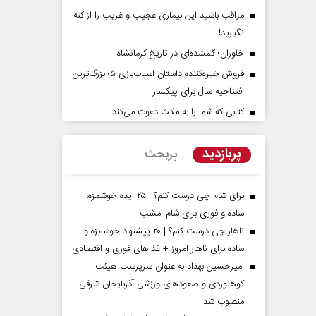
مراقب باشید این بیماری عجیب و غریب را از کنه
نگیرید!
خاوران؛ گمشده‌ای در تاریخ کرمانشاه
فروش خیره‌کننده داستان اسباب‌بازی ۵؛ بزرگ‌ترین
افتتاحیه سال برای پیکسار
کتابی که شما را به مکث دعوت می‌کند
پشت‌پرده تهد
ادعا‌های خلاف
پربازدید
پربحث
عباس سلیمی‌نمین - تحلیل
برای شام چی درست کنم؟ | ۲۵ ایده خوشمزه،
ساده و فوری برای شام امشب
ناهار چی درست کنم؟ | ۲۰ پیشنهاد خوشمزه و
ساده برای ناهار امروز + غذاهای فوری و اقتصادی
امیرحسین بهداد به عنوان سرپرست هیئت
کوهنوردی و صعودهای ورزشی آذربایجان شرقی
منصوب شد