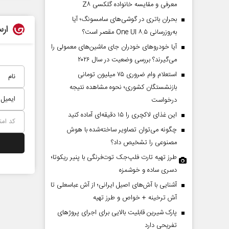
معرفی و مقایسه خانواده گلکسی Z۸
بحران باتری در گوشی‌های سامسونگ؛ آیا
ارس
به‌روزرسانی One UI ۸.۵ مقصر است؟
آیا خودروهای خودران جای ماشین‌های معمولی را
می‌گیرند؟ بررسی وضعیت در سال ۲۰۲۶
استعلام وام ضروری ۷۵ میلیون تومانی
بازنشستگان کشوری؛ نحوه مشاهده نتیجه
درخواست
این غذای لاکچری را ۱۵ دقیقه‌ای آماده کنید
چگونه می‌توان تصاویر ساخته‌شده با هوش
مصنوعی را تشخیص داد؟
طرز تهیه تارت فلپ‌جک توت‌فرنگی با پنیر ریکوتا؛
دسری ساده و خوشمزه
آشنایی با آش‌های اصیل ایرانی؛ از آش عباسعلی تا
آش ترخینه + خواص و طرز تهیه
پارک شیرین قابلیت‌ بالایی برای اجرای پروژهای
تفریحی دارد