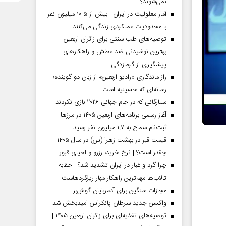
نمی‌شوند؟
آمار معلولیت در ایران | بیش از ۱۰.۵ میلیون نفر
با محدودیت عملکردی زندگی می‌کنند
توصیه‌های طب سنتی برای زائران اربعین |
بهترین نوشیدنی ضد عطش و راهکارهای
پیشگیری از گرمازدگی
راز ماندگاری «رادیو اربعین» از زبان دو گوینده؛
رسانه‌ای که حسینیه است
ستارگانی که در جام جهانی ۲۰۲۶ بازی نکردند
آغاز رسمی برنامه‌های اربعین ۱۴۰۵ در مرز‌ها |
ثبت‌نام سماح به ۱.۷ میلیون نفر رسید
قیمت قبر در بهشت زهرا (س) در سال ۱۴۰۵
چقدر است؟ | نرخ خرید، رزرو و احیای قبور
چرا گرد و غبار در ایران تشدید شد؟ | حقابه
تالاب‌ها مهم‌ترین راهکار مهار ریزگردهاست
مجازات سنگین برای آدم‌ربایان گوش‌بر
واکسن جدید سرطان پانکراس امیدبخش شد
توصیه‌های تغذیه‌ای برای زائران اربعین ۱۴۰۵ |