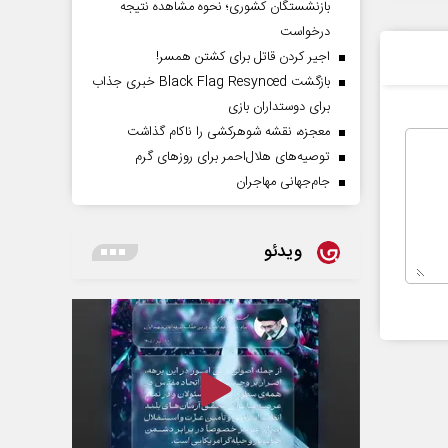
بازنشستگان کشوری؛ نحوه مشاهده نتیجه
درخواست
اجیر کردن قاتل برای کشتن همسر!
بازگشت Black Flag Resynced خبری جذاب
برای دوستداران بازی
معجزه، نقشه شوهرکشی را ناکام گذاشت
توصیه‌های هلال‌احمر برای روز‌های گرم
جام‌جهانی مهاجران
ویدئو