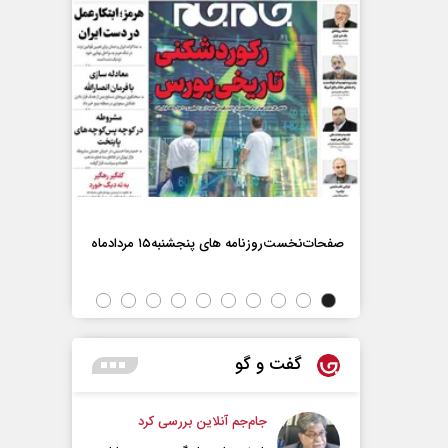
صفحات‌نخست‌روزنامه ها‌ی پنجشنبه‌۱۵ مردادماه
صفحات‌نخست‌رو
گفت و گو
جام‌جم آنلاین بررسی کرد