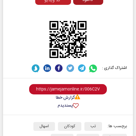
کد ویدیو
اشتراک گذاری :
گزارش خطا
پسندیدم
برچسب ها:
تب
کودکان
اسهال