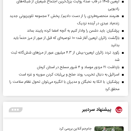
اربعین ۱۴۰۵ در قاب صدا؛ روایت بزرگ‌ترین اجتماع شیعیان از شبکه‌های
رادیویی
هنرمند منحصر‌به‌فردی را از دست دادیم/ پخش ۲ مجموعه تلویزیونی جدید
زنده‌یاد عبدی در آینده نزدیک
پزشکیان: باید دشمن را وادار کنیم به آنچه امضا کرده پایبند بماند
بازگشت زائران اربعین آغاز شد؛ ۱۰ توصیه‌ای که قبل از عبور از مرز حتماً باید
بدانید
رکورد تردد زائران اربعین؛ بیش از ۴.۳ میلیون عبور از مرزهای شش‌گانه ثبت
شد
بازداشت ۲۱ مزدور موساد و ۴ شرور مسلح در استان کرمان
اسرائیل به دنبال تخریب روند صلح و بی‌ثبات کردن سوریه و غزه است
پزشکیان: با اتکا به نخبگان و مدیران با انگیزه می‌توان تحول نظام سلامت را
محقق کرد
پیشنهاد سردبیر
جام‌جم آنلاین بررسی کرد