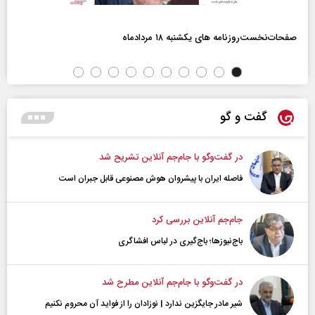
صفحات‌نخست‌روزنامه ها‌ی یکشنبه ۱۸ مردادماه
گفت و گو
در گفت‌و‌گو با جام‌جم آنلاین تشریح شد
فاصله ایران با پیشرو‌ان هوش مصنوعی قابل جبران است
جام‌جم آنلاین بررسی کرد
باج‌نیوزها؛ باج‌گیری در لباس افشاگری
در گفت‌و‌گو با جام‌جم آنلاین مطرح شد
شیر مادر جایگزین ندارد | نوزادان را از فواید آن محروم نکنیم