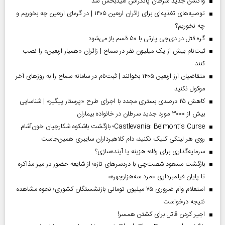
واکسن جدید سرطان پانکراس امیدبخش شد
توصیه‌های تغذیه‌ای برای زائران اربعین ۱۴۰۵ | در گرمای اربعین چه بخوریم و
چه نخوریم؟
گره قتل در دی‌جی پارتی با ۵۰ قسم باز می‌شود
ثبت‌نام بیش از یک میلیون نفر در سماح | زائران «همیار اربعین» را نصب
کنند
متقاضیان ارز اربعین ۱۴۰۵ بخوانند | ثبت‌نام در سامانه سماح را به روز‌های آخر
موکول نکنید
کاهش ۲۵ درصدی بستری مجدد با اجرای طرح «پرستار پیگیر» | شناسایی
بیش از ۳۰۰۰ مورد جدید سرطان در خانواده بیماران
Castlevania: Belmont’s Curse؛ بازگشت باشکوه شکارچیان خون‌آشام
روی هر لینکی کلیک نکنید، دام کلاهبرداران سایبری همین‌جاست
سرمایه‌گذاری برای رفاه؛ هزینه یا آینده‌سازی؟
بازگشت مسعود شصت‌چی با دردسر‌های تازه؛ از شایعه حضور در میز مذاکره
تا پایان فیلمبرداری «مرد سه‌هزارچهره»
استعلام وام ضروری ۷۵ میلیون تومانی بازنشستگان کشوری؛ نحوه مشاهده
نتیجه درخواست
اجیر کردن قاتل برای کشتن همسر!