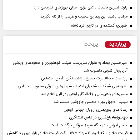
پارک شیرین قابلیت‌ بالایی برای اجرای پروژهای تفریحی دارد
مراقب باشید این بیماری عجیب و غریب را از کنه نگیرید!
خاوران؛ گمشده‌ای در تاریخ کرمانشاه
پربازدید
پربحث
امیرحسین بهداد به عنوان سرپرست هیئت کوهنوردی و صعودهای ورزشی
آذربایجان شرقی منصوب شد
پرداخت مابه‌التفاوت حقوق بازنشستگان تأمین اجتماعی
نظرسنجی شبکه تماشا برای انتخاب سریال‌های شرقی محبوب مخاطبان
مسیر‌های راهپیمایی جاماندگان اربعین در البرز اعلام شد
ببینید | «چهل روز » محسن چاووشی منتشر شد
رسانه‌های برون‌مرزی راویان جهانی اربعین
باج‌نیوزها؛ باج‌گیری در لباس افشاگری
«نظم ایرانی» در تنگه هرمز غیرقابل بازگشت است
قیمت طلا و سکه امروز ۱۱ مرداد ۱۴۰۵ | افت قیمت طلا در بازار تهران با کاهش