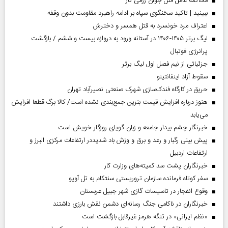
محاکمه عامل قتل جوان رزمی کار
ببینید | تاکید سخنگوی سپاه بر ادامه راهبرد مقاومت بدون وقفه
اعتراف مرد خونسرد به قتل همسر و دخترش
لیگ برتر ۱۴۰۵-۱۴۰۶ در آستانه ورود به دروازه بیست و ششم / بازگشت
پرانرژی فوتبال
جزئیاتی از نیم فصل اول لیگ برتر
سقوط آزاد اینفانتینو
حریق در کارگاه فندک‌سازی شهرک صنعتی نصیرآباد تهران
هنوز درباره افزایش قیمت بنزین جمع‌بندی نشده است/ کالا برگ قطعا افزایش
می‌یابد
خبرنگار چشم بیدار جامعه و زبان گویای روزگار خویش است
پیش بینی رگبار و رعد و برق و وزش باد شدیددر ارتفاعات مرکزی البرز و
ارتفاعات اردبیل
خبرنگاران پشت سد کمیته‌های وزارت کار
سفر کوتاه فرمانده سازمان تروریستی سنتکام به تل آویو
وقوع انفجار در تاسیسات گازی شهر جبیل عربستان
خبرنگاران در ناکامی جنگ رسانه‌ای دشمن نقش بارزی داشتند
«نظم ایرانی» در تنگه هرمز غیرقابل بازگشت است