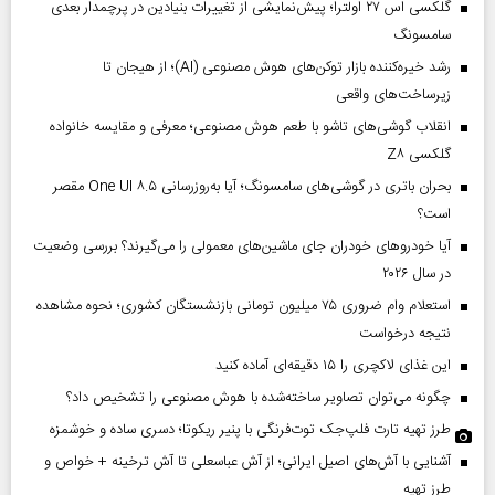
گلکسی اس ۲۷ اولترا؛ پیش‌نمایشی از تغییرات بنیادین در پرچمدار بعدی
سامسونگ
رشد خیره‌کننده بازار توکن‌های هوش مصنوعی (AI)؛ از هیجان تا
زیرساخت‌های واقعی
انقلاب گوشی‌های تاشو‌ با طعم هوش مصنوعی؛ معرفی و مقایسه خانواده
گلکسی Z۸
بحران باتری در گوشی‌های سامسونگ؛ آیا به‌روزرسانی One UI ۸.۵ مقصر
است؟
آیا خودروهای خودران جای ماشین‌های معمولی را می‌گیرند؟ بررسی وضعیت
در سال ۲۰۲۶
استعلام وام ضروری ۷۵ میلیون تومانی بازنشستگان کشوری؛ نحوه مشاهده
نتیجه درخواست
این غذای لاکچری را ۱۵ دقیقه‌ای آماده کنید
چگونه می‌توان تصاویر ساخته‌شده با هوش مصنوعی را تشخیص داد؟
طرز تهیه تارت فلپ‌جک توت‌فرنگی با پنیر ریکوتا؛ دسری ساده و خوشمزه
آشنایی با آش‌های اصیل ایرانی؛ از آش عباسعلی تا آش ترخینه + خواص و
طرز تهیه