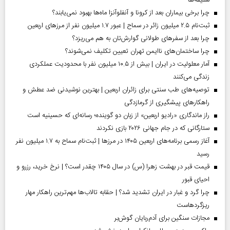
سلیقه‌ها
چرا برخی بیماران بعد از کرونا و آنفلوآنزا ماه‌ها بهبود نمی‌یابند؟
ثبت‌نام ۲.۵ میلیون زائر در سماح | عبور ۱.۷ میلیون نفر از مرز‌های اربعین
چرا بعد از سفرهای طولانی گوارش‌تان به هم می‌ریزد؟
چرا ساختمان‌های ناایمن تهران تعیین تکلیف نمی‌شوند؟
آمار معلولیت در ایران | بیش از ۱۰.۵ میلیون نفر با محدودیت عملکردی
زندگی می‌کنند
توصیه‌های طب سنتی برای زائران اربعین | بهترین نوشیدنی ضد عطش و
راهکارهای پیشگیری از گرمازدگی
راز ماندگاری «رادیو اربعین» از زبان دو گوینده؛ رسانه‌ای که حسینیه است
ستارگانی که در جام جهانی ۲۰۲۶ بازی نکردند
آغاز رسمی برنامه‌های اربعین ۱۴۰۵ در مرز‌ها | ثبت‌نام سماح به ۱.۷ میلیون نفر
رسید
قیمت قبر در بهشت زهرا (س) در سال ۱۴۰۵ چقدر است؟ | نرخ خرید، رزرو و
احیای قبور
چرا گرد و غبار در ایران تشدید شد؟ | حقابه تالاب‌ها مهم‌ترین راهکار مهار
ریزگردهاست
مجازات سنگین برای آدم‌ربایان گوش‌بر