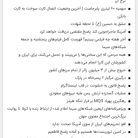
نرخ ارز
سهمیه ۶۰ لیتری پابرجاست | آخرین وضعیت اتصال کارت سوخت به کارت
بانکی
عشق به حسین (ع) تا لحظه شهادت
آمریکا ماجراجویی کند پاسخ مقتضی دریافت خواهد کرد
آخر هفته چه فیلمی ببینیم؟ فهرست کامل فیلم‌های پنجشنبه و جمعه
شبکه‌های سیما
همه مردمی که این سختی‌ها را می‌بینند و تحمل می‌کنند، برای ایران و
کشورشان این کاررا انجام می‌دهند
خروج بیش از ۳ میلیون زائر از تمام مرز‌های کشور
درگیری مرگبار ۲ پسرخاله در پارک
پاسخ قانون به خشونت در قاب اینستاگرام
عملیات گسترده ارتش یمن علیه نیروهای سعودی
رهگیری پهپاد MQ9 بر فراز تنگه هرمز
ویژه‌برنامه‌های اربعین شبکه‌های سیما اعلام شد؛ از ارتباط زنده با کربلا تا روایت
بزرگ‌ترین اجتماع معنوی جهان
لغو تحریم‌های ایران از سوی آمریکا صحت ندارد
در کمین تروریست‌ها هستیم و آماده پاسخ قاطعیم