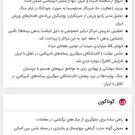
خروج از مناقشه آمریکا و ایران تنها از مسیر دیپلماسی ممکن است
ببینید | فعالیت ۵۰ خبرنگار صداوسیما به صورت خوداتکا در ایام جنگ
تجلیل مدیر رادیو ورزش از خبرنگاران؛ روایتگران بی‌ادعای افتخارهای ورزش
ایران
تعطیلی تدریجی مراکز دیالیز خصوصی به دلیل انباشت بدهی بیمه‌ها/ تأمین
اجتماعی بدهی ۹ ماهه خود به این مراکز را پرداخت کند
فروش 44 میلیاردی سینما در دومین هفته‌ی مرداد
عکس نوشت | کالبدشکافی سوگیری رسانه‌های آمریکایی در تقابل با ایران
افزایش کالابرگ دوباره جدی شد
حمله موشکی و پهپادی یمن به مواضع نیروهای همسو با عربستان
جنگ روایت‌ها در نبرد رمضان؛ کالبدشکافی سوگیری رسانه‌های آمریکایی در
تقابل با ایران
گوناگون
راهی ساده برای جلوگیری از چک‌های برگشتی در معاملات
معرفی گونه جدید گیاهی چهارمحال و بختیاری در مجله علمی بین المللی