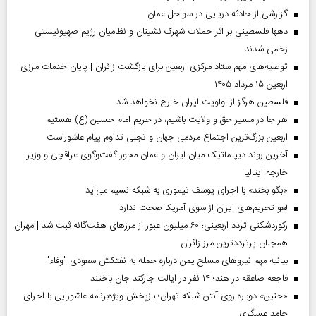
گزارشی از حادثه دریایی در سواحل عمان
دهها فلسطینی بر اثر حملات شهرک نشینان و نظامیان رژیم صهیونیستی
زخمی شدند
توصیه‌های مهم ستاد مرکزی اربعین برای بازگشت زائران | پایان خدمات مرزی
اربعین ۱۵ مرداد ۱۴۰۵
فلسطین هرگز از اولویت ایران خارج نخواهد شد
هر جا در مسیر حق و ولایت باشیم، در حریم امام حسین (ع) هستیم
اربعین بزرگ‌ترین اجتماع مردمی جهان و تجلی تداوم پیام عاشوراست
آخرین روند دیپلماتیک میان ایران و عمان محور گفت‌وگوی عراقچی و وزیر
خارجه ایتالیا
«بگو بخند» با اجرای یوسف تیموری به شبکه نسیم می‌آید
لغو تحریم‌های ایران از سوی آمریکا صحت ندارد
رکوردشکنی تردد اربعینی؛ ۶۰ میلیون عبور از مرزهای هفت‌گانه ثبت شد | مهران
همچنان پرترددترین مرز زائران
بیانیه مهم نیروهای مسلح یمن درباره حمله به نفتکش سعودی "وفاء"
فاجعه صاعقه در هند؛ ۱۴ نفر در ایالت جارکند جان باختند
«حنین» دوباره روی آنتن شبکه تهران؛ بازپخش ویژه‌برنامه عاشورایی با اجرای
حامد عسگری