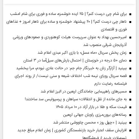
برای شام چی درست کنم؟ | ۲۵ ایده خوشمزه، ساده و فوری برای شام امشب
ناهار چی درست کنم؟ | ۲۰ پیشنهاد خوشمزه و ساده برای ناهار امروز + غذاهای
فوری و اقتصادی
امیرحسین بهداد به عنوان سرپرست هیئت کوهنوردی و صعودهای ورزشی
آذربایجان شرقی منصوب شد
زمان پخش سریال «ماه عسل» با بازی اکبر عبدی اعلام شد
دمای ۵۰ درجه در خوزستان | احتمال بارش‌های سیل‌آسا در ۳ استان
ببینید | آزارگر زنان به خبرنگار جام جم: در حالت عادی نبودم، مرا ببخشید
قصه سریال رویای نیمه شب اختلاف شیعه و سنی نیست/ از روند اجرای
فیلمنامه رضایت دارم
مسیر‌های راهپیمایی جاماندگان اربعین در البرز اعلام شد
به جای مانده از نقل و انتقالات؛ سپاهان و پرسپولیس سد ساختند!
قیمت سکه و طلا در بازار آزاد در ۱۰ مرداد ۱۴۰۵
رسانه‌های برون‌مرزی راویان جهانی اربعین
ببینید | «چهل روز » محسن چاووشی منتشر شد
افزایش سقف اعتبار خرید بازنشستگان کشوری | زمان اعلام مبلغ جدید
تسهیلات خرید از فروشگاه‌ها