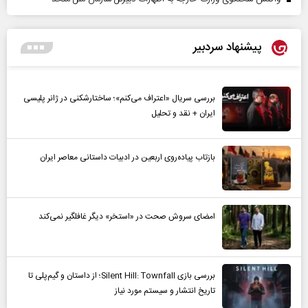
پیشنهاد سردبیر
بررسی سریال «اعتراف می‌کنم»؛ ساختارشکنی در ژانر پلیسی
ایران + نقد و تحلیل
بازتاب پیاده‌روی اربعین در ادبیات داستانی معاصر ایران
امضای سروش صحت در «استخر» دیگر غافلگیر نمی‌کند
بررسی بازی Silent Hill: Townfall؛ از داستان و گیم‌پلی تا
تاریخ انتشار و سیستم مورد نیاز