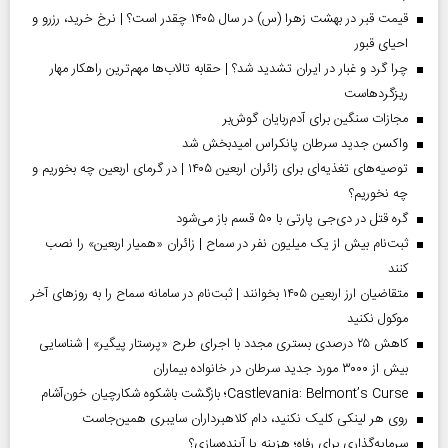
قیمت قبر در بهشت زهرا (س) در سال ۱۴۰۵ چقدر است؟ | نرخ خرید، رزرو و
احیای قبور
چرا گرد و غبار در ایران تشدید شد؟ | حقابه تالاب‌ها مهم‌ترین راهکار مهار
ریزگردهاست
مجازات سنگین برای آدم‌ربایان گوش‌بر
واکسن جدید سرطان پانکراس امیدبخش شد
توصیه‌های تغذیه‌ای برای زائران اربعین ۱۴۰۵ | در گرمای اربعین چه بخوریم و
چه نخوریم؟
گره قتل در دی‌جی پارتی با ۵۰ قسم باز می‌شود
ثبت‌نام بیش از یک میلیون نفر در سماح | زائران «همیار اربعین» را نصب
کنند
متقاضیان ارز اربعین ۱۴۰۵ بخوانند | ثبت‌نام در سامانه سماح را به روز‌های آخر
موکول نکنید
کاهش ۲۵ درصدی بستری مجدد با اجرای طرح «پرستار پیگیر» | شناسایی
بیش از ۳۰۰۰ مورد جدید سرطان در خانواده بیماران
Castlevania: Belmont’s Curse؛ بازگشت باشکوه شکارچیان خون‌آشام
روی هر لینکی کلیک نکنید، دام کلاهبرداران سایبری همین‌جاست
سرمایه‌گذاری برای رفاه؛ هزینه یا آینده‌سازی؟