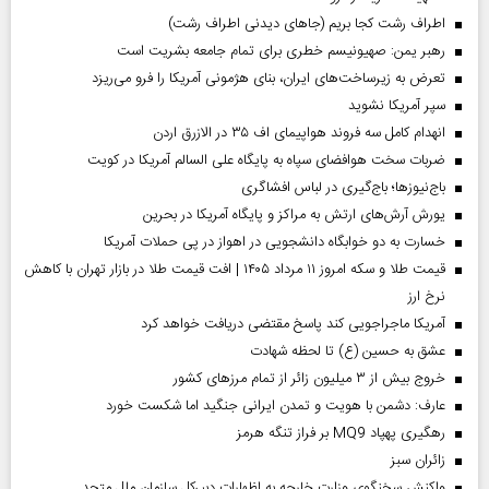
اطراف رشت کجا بریم (جاهای دیدنی اطراف رشت)
رهبر یمن: صهیونیسم خطری برای تمام جامعه بشریت است
تعرض به زیرساخت‌های ایران، بنای هژمونی آمریکا را فرو می‌ریزد
سپر آمریکا نشوید
انهدام کامل سه فروند هواپیمای اف ۳۵ در الازرق اردن
ضربات سخت هوافضای سپاه به پایگاه علی السالم آمریکا در کویت
باج‌نیوزها؛ باج‌گیری در لباس افشاگری
یورش آرش‌های ارتش به مراکز و پایگاه‌ آمریکا در بحرین
خسارت به دو خوابگاه دانشجویی در اهواز در پی حملات آمریکا
قیمت طلا و سکه امروز ۱۱ مرداد ۱۴۰۵ | افت قیمت طلا در بازار تهران با کاهش
نرخ ارز
آمریکا ماجراجویی کند پاسخ مقتضی دریافت خواهد کرد
عشق به حسین (ع) تا لحظه شهادت
خروج بیش از ۳ میلیون زائر از تمام مرز‌های کشور
عارف: دشمن با هویت و تمدن ایرانی جنگید اما شکست خورد
رهگیری پهپاد MQ9 بر فراز تنگه هرمز
‌زائران سبز
واکنش سخنگوی وزارت خارجه به اظهارات دبیرکل سازمان ملل متحد