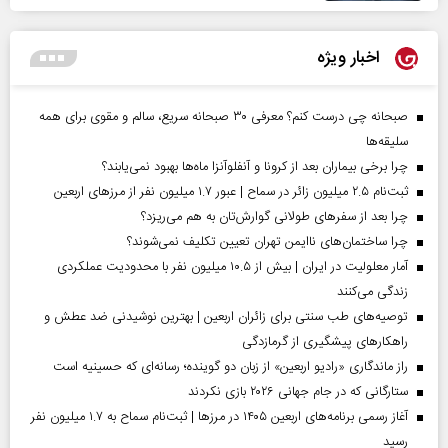
اخبار ویژه
صبحانه چی درست کنم؟ معرفی ۳۰ صبحانه سریع، سالم و مقوی برای همه
سلیقه‌ها
چرا برخی بیماران بعد از کرونا و آنفلوآنزا ماه‌ها بهبود نمی‌یابند؟
ثبت‌نام ۲.۵ میلیون زائر در سماح | عبور ۱.۷ میلیون نفر از مرز‌های اربعین
چرا بعد از سفرهای طولانی گوارش‌تان به هم می‌ریزد؟
چرا ساختمان‌های ناایمن تهران تعیین تکلیف نمی‌شوند؟
آمار معلولیت در ایران | بیش از ۱۰.۵ میلیون نفر با محدودیت عملکردی
زندگی می‌کنند
توصیه‌های طب سنتی برای زائران اربعین | بهترین نوشیدنی ضد عطش و
راهکارهای پیشگیری از گرمازدگی
راز ماندگاری «رادیو اربعین» از زبان دو گوینده؛ رسانه‌ای که حسینیه است
ستارگانی که در جام جهانی ۲۰۲۶ بازی نکردند
آغاز رسمی برنامه‌های اربعین ۱۴۰۵ در مرز‌ها | ثبت‌نام سماح به ۱.۷ میلیون نفر
رسید