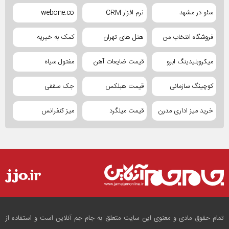
سئو در مشهد
نرم افزار CRM
webone.co
فروشگاه انتخاب من
هتل های تهران
کمک به خیریه
میکروبلیدینگ ابرو
قیمت ضایعات آهن
مفتول سیاه
کوچینگ سازمانی
قیمت هبلکس
جک سقفی
خرید میز اداری مدرن
قیمت میلگرد
میز کنفرانس
تمام حقوق مادی و معنوی این سایت متعلق به جام جم آنلاین است و استفاده از