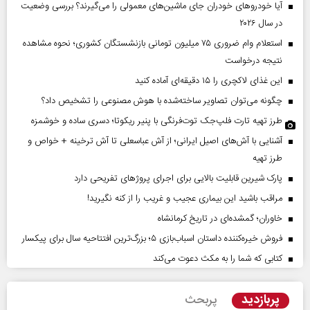
آیا خودروهای خودران جای ماشین‌های معمولی را می‌گیرند؟ بررسی وضعیت
در سال ۲۰۲۶
استعلام وام ضروری ۷۵ میلیون تومانی بازنشستگان کشوری؛ نحوه مشاهده
نتیجه درخواست
این غذای لاکچری را ۱۵ دقیقه‌ای آماده کنید
چگونه می‌توان تصاویر ساخته‌شده با هوش مصنوعی را تشخیص داد؟
طرز تهیه تارت فلپ‌جک توت‌فرنگی با پنیر ریکوتا؛ دسری ساده و خوشمزه
آشنایی با آش‌های اصیل ایرانی؛ از آش عباسعلی تا آش ترخینه + خواص و
طرز تهیه
پارک شیرین قابلیت‌ بالایی برای اجرای پروژهای تفریحی دارد
مراقب باشید این بیماری عجیب و غریب را از کنه نگیرید!
خاوران؛ گمشده‌ای در تاریخ کرمانشاه
فروش خیره‌کننده داستان اسباب‌بازی ۵؛ بزرگ‌ترین افتتاحیه سال برای پیکسار
کتابی که شما را به مکث دعوت می‌کند
پربازدید
پربحث