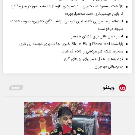
بازگشت مسعود شصت‌چی با دردسر‌های تازه؛ از شایعه حضور در میز مذاکره
تا پایان فیلمبرداری «مرد سه‌هزارچهره»
استعلام وام ضروری ۷۵ میلیون تومانی بازنشستگان کشوری؛ نحوه مشاهده
نتیجه درخواست
اجیر کردن قاتل برای کشتن همسر!
بازگشت Black Flag Resynced خبری جذاب برای دوستداران بازی
معجزه، نقشه شوهرکشی را ناکام گذاشت
توصیه‌های هلال‌احمر برای روز‌های گرم
جام‌جهانی مهاجران
ویدئو