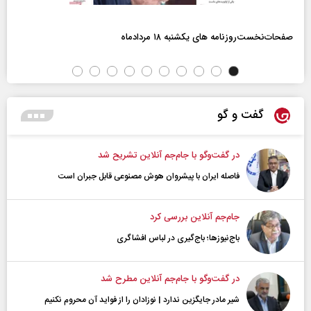
صفحات‌نخست‌روزنامه ها‌ی یکشنبه ۱۸ مردادماه
گفت و گو
در گفت‌و‌گو با جام‌جم آنلاین تشریح شد
فاصله ایران با پیشرو‌ان هوش مصنوعی قابل جبران است
جام‌جم آنلاین بررسی کرد
باج‌نیوزها؛ باج‌گیری در لباس افشاگری
در گفت‌و‌گو با جام‌جم آنلاین مطرح شد
شیر مادر جایگزین ندارد | نوزادان را از فواید آن محروم نکنیم