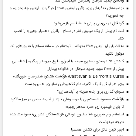
واکسن جدید سرطان پانکراس امیدبخش شد
توصیه‌های تغذیه‌ای برای زائران اربعین ۱۴۰۵ | در گرمای اربعین چه بخوریم و
چه نخوریم؟
گره قتل در دی‌جی پارتی با ۵۰ قسم باز می‌شود
ثبت‌نام بیش از یک میلیون نفر در سماح | زائران «همیار اربعین» را نصب
کنند
متقاضیان ارز اربعین ۱۴۰۵ بخوانند | ثبت‌نام در سامانه سماح را به روز‌های آخر
موکول نکنید
کاهش ۲۵ درصدی بستری مجدد با اجرای طرح «پرستار پیگیر» | شناسایی
بیش از ۳۰۰۰ مورد جدید سرطان در خانواده بیماران
Castlevania: Belmont’s Curse؛ بازگشت باشکوه شکارچیان خون‌آشام
روی هر لینکی کلیک نکنید، دام کلاهبرداران سایبری همین‌جاست
سرمایه‌گذاری برای رفاه؛ هزینه یا آینده‌سازی؟
بازگشت مسعود شصت‌چی با دردسر‌های تازه؛ از شایعه حضور در میز مذاکره
تا پایان فیلمبرداری «مرد سه‌هزارچهره»
استعلام وام ضروری ۷۵ میلیون تومانی بازنشستگان کشوری؛ نحوه مشاهده
نتیجه درخواست
اجیر کردن قاتل برای کشتن همسر!