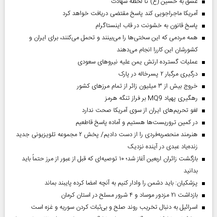
عشق به حسین (ع) تا لحظه شهادت
آمریکا ماجراجویی کند پاسخ مقتضی دریافت خواهد کرد
پاسخ قانون به خشونت در قاب اینستاگرام
همه مردمی که این سختی‌ها را می‌بینند و تحمل می‌کنند، برای ایران و
کشورشان این کاررا انجام می‌دهند
عملیات گسترده ارتش یمن علیه نیروهای سعودی
درگیری مرگبار ۲ پسرخاله در پارک
خروج بیش از ۳ میلیون زائر از تمام مرز‌های کشور
رهگیری پهپاد MQ9 بر فراز تنگه هرمز
لغو تحریم‌های ایران از سوی آمریکا صحت ندارد
در کمین تروریست‌ها هستیم و آماده پاسخ قاطعیم
هنرمند منحصر‌به‌فردی را از دست دادیم/ پخش ۲ مجموعه تلویزیونی جدید
زنده‌یاد عبدی در آینده نزدیک
بازگشت زائران اربعین آغاز شد؛ ۱۰ توصیه‌ای که قبل از عبور از مرز حتماً باید
بدانید
پزشکیان: باید دشمن را وادار کنیم به آنچه امضا کرده پایبند بماند
بازداشت ۲۱ مزدور موساد و ۴ شرور مسلح در استان کرمان
اسرائیل به دنبال تخریب روند صلح و بی‌ثبات کردن سوریه و غزه است