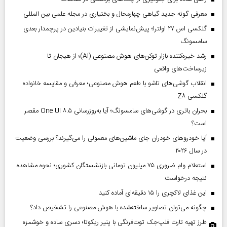
معرفی گونه جدید گیاهی چهارمحال و بختیاری در مجله علمی بین المللی
گلکسی اس ۲۷ اولترا؛ پیش‌نمایشی از تغییرات بنیادین در پرچمدار بعدی
سامسونگ
رشد خیره‌کننده بازار توکن‌های هوش مصنوعی (AI)؛ از هیجان تا
زیرساخت‌های واقعی
انقلاب گوشی‌های تاشو‌ با طعم هوش مصنوعی؛ معرفی و مقایسه خانواده
گلکسی Z۸
بحران باتری در گوشی‌های سامسونگ؛ آیا به‌روزرسانی One UI ۸.۵ مقصر
است؟
آیا خودروهای خودران جای ماشین‌های معمولی را می‌گیرند؟ بررسی وضعیت
در سال ۲۰۲۶
استعلام وام ضروری ۷۵ میلیون تومانی بازنشستگان کشوری؛ نحوه مشاهده
نتیجه درخواست
این غذای لاکچری را ۱۵ دقیقه‌ای آماده کنید
چگونه می‌توان تصاویر ساخته‌شده با هوش مصنوعی را تشخیص داد؟
طرز تهیه تارت فلپ‌جک توت‌فرنگی با پنیر ریکوتا؛ دسری ساده و خوشمزه