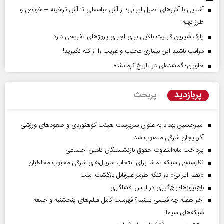
آشنایی با آش‌های اصیل ایرانی؛ از آش عباسعلی تا آش ترخینه + خواص و
طرز تهیه
پارک شیرین قابلیت‌ بالایی برای اجرای پروژهای تفریحی دارد
مراقب باشید این بیماری عجیب و غریب را از کنه نگیرید!
خاوران؛ گمشده‌ای در تاریخ کرمانشاه
پربازدید
پربحث
امیرحسین بهداد به عنوان سرپرست هیئت کوهنوردی و صعودهای ورزشی
آذربایجان شرقی منصوب شد
پرداخت مابه‌التفاوت حقوق بازنشستگان تأمین اجتماعی
نظرسنجی شبکه تماشا برای انتخاب سریال‌های شرقی محبوب مخاطبان
«نظم ایرانی» در تنگه هرمز غیرقابل بازگشت است
باج‌نیوزها؛ باج‌گیری در لباس افشاگری
آخر هفته چه فیلمی ببینیم؟ فهرست کامل فیلم‌های پنجشنبه و جمعه
شبکه‌های سیما