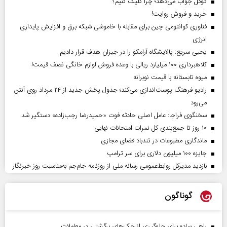
گوگل جواب می‌دهد؛ چرا کلیک کنیم؟
خرید و فروش روایت!
فناوری کوانتومی چین برای مقابله با خاموشی شبکه برق و افزایش پایداری
انرژی
یحیی سریع: پالایشگاه آرامکو را در جیزان هدف قرار دادیم
کلاهبرداری ۱۰۰ میلیارد ریالی با وعده فروش لوازم خانگی نصف قیمت!
میوه تابستانه با قیمت نوبرانه
رادیو فرهنگ پوست‌اندازی می‌کند؛ جدول پخش جدید از ۲۴ مرداد روی آنتن
می‌رود
سخنگوی فراجا: عامل اصلی حادثه فوت «حمیدرضا رجب‌زاده» دستگیر شد
۱۰ روز تا جمع‌بندی کل نمرات امتحانات نهایی
ماندگاری مطبوعات در تندباد فضای مجازی
جایزه ۱۰۰ میلیون دلاری برای سر ترامپ
بازدید مدیرکل روابط‌عمومی رسانه ملی از روزنامه جام‌جم به‌مناسبت روز خبرنگار
گوناگون
راهی ساده برای جلوگیری از چک‌های برگشتی در معاملات