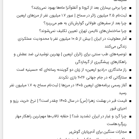
چرا برخی بیماران بعد از کرونا و آنفلوآنزا ماه‌ها بهبود نمی‌یابند؟
ثبت‌نام ۲.۵ میلیون زائر در سماح | عبور ۱.۷ میلیون نفر از مرز‌های اربعین
چرا بعد از سفرهای طولانی گوارش‌تان به هم می‌ریزد؟
چرا ساختمان‌های ناایمن تهران تعیین تکلیف نمی‌شوند؟
آمار معلولیت در ایران | بیش از ۱۰.۵ میلیون نفر با محدودیت عملکردی
زندگی می‌کنند
توصیه‌های طب سنتی برای زائران اربعین | بهترین نوشیدنی ضد عطش و
راهکارهای پیشگیری از گرمازدگی
راز ماندگاری «رادیو اربعین» از زبان دو گوینده؛ رسانه‌ای که حسینیه است
ستارگانی که در جام جهانی ۲۰۲۶ بازی نکردند
آغاز رسمی برنامه‌های اربعین ۱۴۰۵ در مرز‌ها | ثبت‌نام سماح به ۱.۷ میلیون نفر
رسید
قیمت قبر در بهشت زهرا (س) در سال ۱۴۰۵ چقدر است؟ | نرخ خرید، رزرو و
احیای قبور
چرا گرد و غبار در ایران تشدید شد؟ | حقابه تالاب‌ها مهم‌ترین راهکار مهار
ریزگردهاست
مجازات سنگین برای آدم‌ربایان گوش‌بر