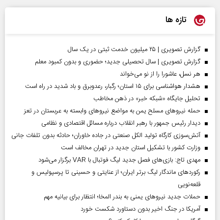
تازه ها
گزارش تصویری | ۲۵ میلیون خدمت ثبتی در یک سال
گزارش تصویری | سال تحصیلی جدید؛ حضوری و بدون کمبود معلم
هر نسل، عاشورا را از نو می‌خواند
هشدار هواشناسی برای ۱۵ استان؛ رگبار، رعدوبرق و باد شدید در راه است
تحلیل جایگاه «شبکه خبر» در ذهن مخاطب
حمله نیروهای مسلح یمن به مواضع نیروهای وابسته به عربستان در تعز
دیدار رئیس‌ جمهور با رهبر انقلاب درباره مسائل اقتصادی و نظامی
آتش‌سوزی کارگاه تولید الکل صنعتی در جاده خاوران؛ حادثه بدون تلفات جانی
وزارت کشور با تشکیل استان جدید در تهران مخالف است
مهدی تاج: بازی‌های فصل جدید لیگ فوتبال با VAR برگزار می‌شود
رکورد‌های ماندگار لیگ برتر ایران؛ از عنایتی و حسینی تا پرسپولیس و
قلعه‌نویی
حملات جدید نیروهای یمنی به بندر المخا؛ انتظار برای بیانیه مهم
آمریکا در جنگ اخیر بدون دستاورد شکست خورد