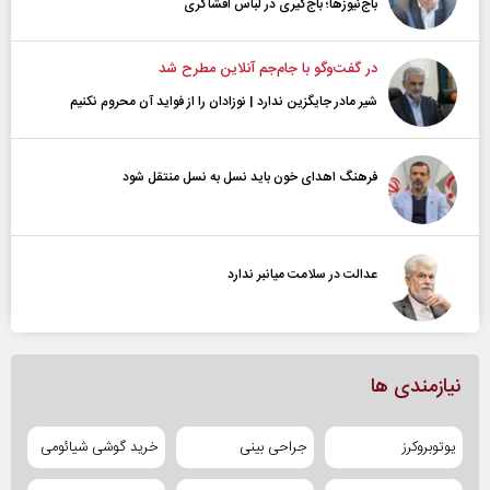
باج‌نیوزها؛ باج‌گیری در لباس افشاگری
در گفت‌و‌گو با جام‌جم آنلاین مطرح شد
شیر مادر جایگزین ندارد | نوزادان را از فواید آن محروم نکنیم
فرهنگ اهدای خون باید نسل به نسل منتقل شود
عدالت در سلامت میانبر ندارد
نیازمندی ها
یوتوبروکرز
جراحی بینی
خرید گوشی شیائومی