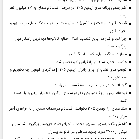
ستارگانی که در جام جهانی ۲۰۲۶ بازی نکردند
آغاز رسمی برنامه‌های اربعین ۱۴۰۵ در مرز‌ها | ثبت‌نام سماح به ۱.۷ میلیون نفر
رسید
قیمت قبر در بهشت زهرا (س) در سال ۱۴۰۵ چقدر است؟ | نرخ خرید، رزرو و
احیای قبور
چرا گرد و غبار در ایران تشدید شد؟ | حقابه تالاب‌ها مهم‌ترین راهکار مهار
ریزگردهاست
مجازات سنگین برای آدم‌ربایان گوش‌بر
واکسن جدید سرطان پانکراس امیدبخش شد
توصیه‌های تغذیه‌ای برای زائران اربعین ۱۴۰۵ | در گرمای اربعین چه بخوریم و
چه نخوریم؟
گره قتل در دی‌جی پارتی با ۵۰ قسم باز می‌شود
ثبت‌نام بیش از یک میلیون نفر در سماح | زائران «همیار اربعین» را نصب
کنند
متقاضیان ارز اربعین ۱۴۰۵ بخوانند | ثبت‌نام در سامانه سماح را به روز‌های آخر
موکول نکنید
کاهش ۲۵ درصدی بستری مجدد با اجرای طرح «پرستار پیگیر» | شناسایی
بیش از ۳۰۰۰ مورد جدید سرطان در خانواده بیماران