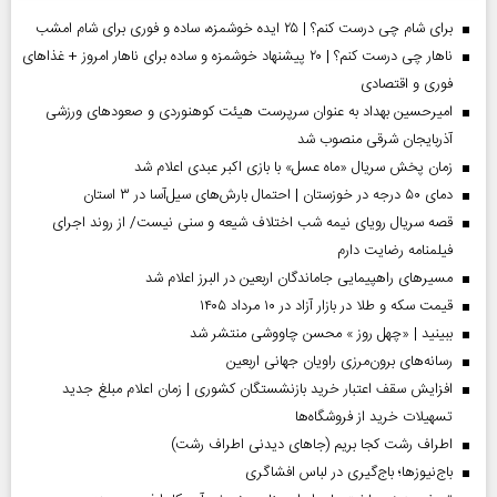
برای شام چی درست کنم؟ | ۲۵ ایده خوشمزه، ساده و فوری برای شام امشب
ناهار چی درست کنم؟ | ۲۰ پیشنهاد خوشمزه و ساده برای ناهار امروز + غذاهای
فوری و اقتصادی
امیرحسین بهداد به عنوان سرپرست هیئت کوهنوردی و صعودهای ورزشی
آذربایجان شرقی منصوب شد
زمان پخش سریال «ماه عسل» با بازی اکبر عبدی اعلام شد
دمای ۵۰ درجه در خوزستان | احتمال بارش‌های سیل‌آسا در ۳ استان
قصه سریال رویای نیمه شب اختلاف شیعه و سنی نیست/ از روند اجرای
فیلمنامه رضایت دارم
مسیر‌های راهپیمایی جاماندگان اربعین در البرز اعلام شد
قیمت سکه و طلا در بازار آزاد در ۱۰ مرداد ۱۴۰۵
ببینید | «چهل روز » محسن چاووشی منتشر شد
رسانه‌های برون‌مرزی راویان جهانی اربعین
افزایش سقف اعتبار خرید بازنشستگان کشوری | زمان اعلام مبلغ جدید
تسهیلات خرید از فروشگاه‌ها
اطراف رشت کجا بریم (جاهای دیدنی اطراف رشت)
باج‌نیوزها؛ باج‌گیری در لباس افشاگری