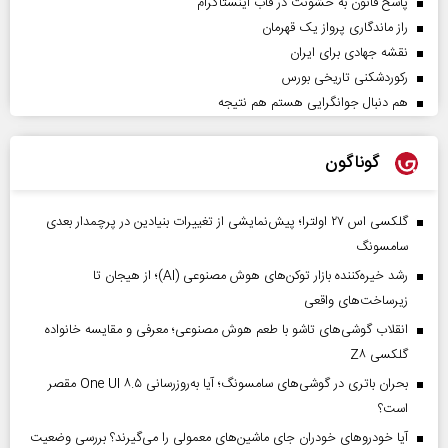
پاسخ قانون به خشونت در قاب اینستاگرام
راز ماندگاری پرواز یک قهرمان
نقشه جهادی برای ایران
رکوردشکنی تاریخی بورس
هم دنبال جوانگرایی هستم هم نتیجه
گوناگون
گلکسی اس ۲۷ اولترا؛ پیش‌نمایشی از تغییرات بنیادین در پرچمدار بعدی
سامسونگ
رشد خیره‌کننده بازار توکن‌های هوش مصنوعی (AI)؛ از هیجان تا
زیرساخت‌های واقعی
انقلاب گوشی‌های تاشو‌ با طعم هوش مصنوعی؛ معرفی و مقایسه خانواده
گلکسی Z۸
بحران باتری در گوشی‌های سامسونگ؛ آیا به‌روزرسانی One UI ۸.۵ مقصر
است؟
آیا خودروهای خودران جای ماشین‌های معمولی را می‌گیرند؟ بررسی وضعیت