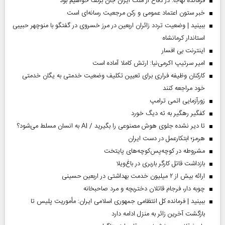
فرمانده نهاجا: در دفاع از ملت ایران جان برکف خواهیم بود
خبر ستون اعتماد عمومی و رکن مرجعیت رسانه‌ای است
ببینید | وضعیت تردد زائران اربعین در مرز خسروی در گفتگو با منوچهر حبیبی
استاندار کرمانشاه
اینترنت بی افسار
امیر سرتیپ اکرمی‌نیا: ارتش کاملا آماده است
کارکنان وظیفه فراری برای تعیین تکلیف وضعیت خدمتی به یگان خدمتی
خود مراجعه کنند
زورآزمایی اتمی ترامپ
کفگیر رهگیر به ته دیگ خورد
تا دیر نشده جلوی هوش مصنوعی را بگیرید / AI به انسان مسلط می‌شود؟
هرمز؛ ابتکارعمل در دست ایران
مشروطه در کوچه‌پس‌کوچه‌های پایتخت
بازداشت قاتل کارگر باربری در باغ‌ویلا
ارائه بیش از ۲ میلیون خدمت بهداشتی در اربعین حسینی
چوبه دار، فرجام قاتلان دختربچه و مرد صاحبخانه
ببینید | فرمانده کل انتظامی جمهوری اسلامی ایران­: مأموریت پلیس تا
بازگشت آخرین زائر به منزل ادامه دارد