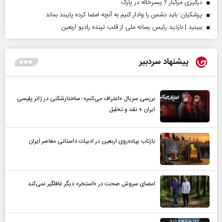
درگیری مرگبار ۲ پسرخاله در پارک
پزشکیان: باید دشمن را وادار کنیم به آنچه امضا کرده پایبند بماند
ببینید | بازدید رئیس رسانه ملی از قلب تپنده رادیو اربعین
پیشنهاد سردبیر
بررسی سریال «اعتراف می‌کنم»؛ ساختارشکنی در ژانر پلیسی
ایران + نقد و تحلیل
بازتاب پیاده‌روی اربعین در ادبیات داستانی معاصر ایران
امضای سروش صحت در «استخر» دیگر غافلگیر نمی‌کند