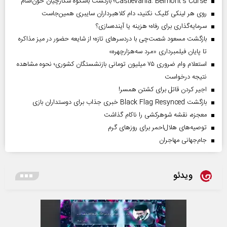
Castlevania: Belmont’s Curse؛ بازگشت باشکوه شکارچیان خون‌آشام
روی هر لینکی کلیک نکنید، دام کلاهبرداران سایبری همین‌جاست
سرمایه‌گذاری برای رفاه؛ هزینه یا آینده‌سازی؟
بازگشت مسعود شصت‌چی با دردسر‌های تازه؛ از شایعه حضور در میز مذاکره
تا پایان فیلمبرداری «مرد سه‌هزارچهره»
استعلام وام ضروری ۷۵ میلیون تومانی بازنشستگان کشوری؛ نحوه مشاهده
نتیجه درخواست
اجیر کردن قاتل برای کشتن همسر!
بازگشت Black Flag Resynced خبری جذاب برای دوستداران بازی
معجزه، نقشه شوهرکشی را ناکام گذاشت
توصیه‌های هلال‌احمر برای روز‌های گرم
جام‌جهانی مهاجران
ویدئو