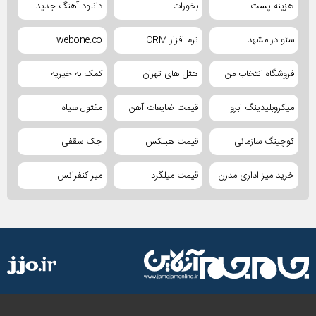
هزینه پست
بخورات
دانلود آهنگ جدید
سئو در مشهد
نرم افزار CRM
webone.co
فروشگاه انتخاب من
هتل های تهران
کمک به خیریه
میکروبلیدینگ ابرو
قیمت ضایعات آهن
مفتول سیاه
کوچینگ سازمانی
قیمت هبلکس
جک سقفی
خرید میز اداری مدرن
قیمت میلگرد
میز کنفرانس