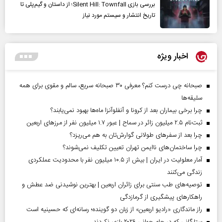
بررسی بازی Silent Hill: Townfall؛ از داستان و گیم‌پلی تا
تاریخ انتشار و سیستم مورد نیاز
اخبار ویژه
صبحانه چی درست کنم؟ معرفی ۳۰ صبحانه سریع، سالم و مقوی برای همه
سلیقه‌ها
چرا برخی بیماران بعد از کرونا و آنفلوآنزا ماه‌ها بهبود نمی‌یابند؟
ثبت‌نام ۲.۵ میلیون زائر در سماح | عبور ۱.۷ میلیون نفر از مرز‌های اربعین
چرا بعد از سفرهای طولانی گوارش‌تان به هم می‌ریزد؟
چرا ساختمان‌های ناایمن تهران تعیین تکلیف نمی‌شوند؟
آمار معلولیت در ایران | بیش از ۱۰.۵ میلیون نفر با محدودیت عملکردی
زندگی می‌کنند
توصیه‌های طب سنتی برای زائران اربعین | بهترین نوشیدنی ضد عطش و
راهکارهای پیشگیری از گرمازدگی
راز ماندگاری «رادیو اربعین» از زبان دو گوینده؛ رسانه‌ای که حسینیه است