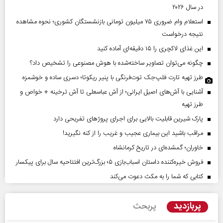
در سال ۲۰۲۶
استعلام وام ضروری ۷۵ میلیون تومانی بازنشستگان کشوری؛ نحوه مشاهده
نتیجه درخواست
این غذای لاکچری را ۱۵ دقیقه‌ای آماده کنید
چگونه می‌توان تصاویر ساخته‌شده با هوش مصنوعی را تشخیص داد؟
طرز تهیه تارت فلپ‌جک توت‌فرنگی با پنیر ریکوتا؛ دسری ساده و خوشمزه
آشنایی با آش‌های اصیل ایرانی؛ از آش عباسعلی تا آش ترخینه + خواص و
طرز تهیه
پارک شیرین قابلیت‌ بالایی برای اجرای پروژهای تفریحی دارد
مراقب باشید این بیماری عجیب و غریب را از کنه نگیرید!
خاوران؛ گمشده‌ای در تاریخ کرمانشاه
فروش خیره‌کننده داستان اسباب‌بازی ۵؛ بزرگ‌ترین افتتاحیه سال برای پیکسار
کتابی که شما را به مکث دعوت می‌کند
پربازدید
پربحث