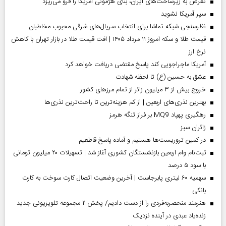
تعرض به زیرساخت‌های ایران، بنای هژمونی آمریکا را فرو می‌ریزد
سپر آمریکا نشوید
نظرسنجی شبکه تماشا برای انتخاب سریال‌های شرقی محبوب مخاطبان
قیمت طلا و سکه امروز ۱۱ مرداد ۱۴۰۵ | افت قیمت طلا در بازار تهران با کاهش
نرخ ارز
آمریکا ماجراجویی کند پاسخ مقتضی دریافت خواهد کرد
عشق به حسین (ع) تا لحظه شهادت
خروج بیش از ۳ میلیون زائر از تمام مرز‌های کشور
بهترین نذری‌های اربعین | از کم هزینه‌ترین تا راحت‌ترین نذری‌ها
رهگیری پهپاد MQ9 بر فراز تنگه هرمز
‌زائران سبز
در کمین تروریست‌ها هستیم و آماده پاسخ قاطعیم
ثبت‌نام وام اربعین بازنشستگان کشوری آغاز شد | تسهیلات ۲۰ میلیون تومانی
با سود ۵ درصد
سهمیه ۶۰ لیتری پابرجاست | آخرین وضعیت اتصال کارت سوخت به کارت
بانکی
هنرمند منحصر‌به‌فردی را از دست دادیم/ پخش ۲ مجموعه تلویزیونی جدید
زنده‌یاد عبدی در آینده نزدیک