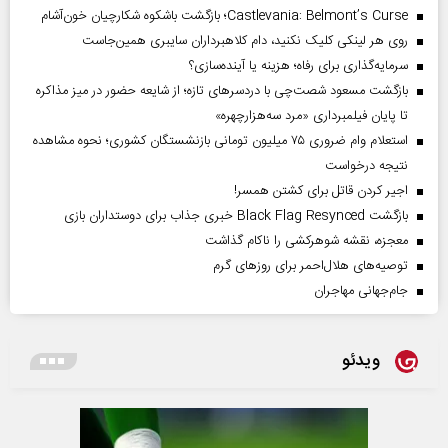
Castlevania: Belmont’s Curse؛ بازگشت باشکوه شکارچیان خون‌آشام
روی هر لینکی کلیک نکنید، دام کلاهبرداران سایبری همین‌جاست
سرمایه‌گذاری برای رفاه؛ هزینه یا آینده‌سازی؟
بازگشت مسعود شصت‌چی با دردسر‌های تازه؛ از شایعه حضور در میز مذاکره
تا پایان فیلمبرداری «مرد سه‌هزارچهره»
استعلام وام ضروری ۷۵ میلیون تومانی بازنشستگان کشوری؛ نحوه مشاهده
نتیجه درخواست
اجیر کردن قاتل برای کشتن همسر!
بازگشت Black Flag Resynced خبری جذاب برای دوستداران بازی
معجزه، نقشه شوهرکشی را ناکام گذاشت
توصیه‌های هلال‌احمر برای روز‌های گرم
جام‌جهانی مهاجران
ویدئو