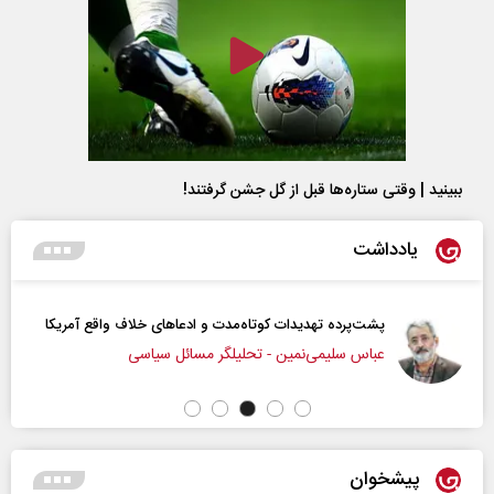
ببینید | وقتی ستاره‌ها قبل از گل جشن گرفتند!
یادداشت
هدیدات کوتاه‏‌مدت و ادعا‌های خلاف واقع آمریکا
اربعین نماد مق
ی‌نمین - تحلیلگر مسائل سیاسی
رحمت‌الله نو
پیشخوان