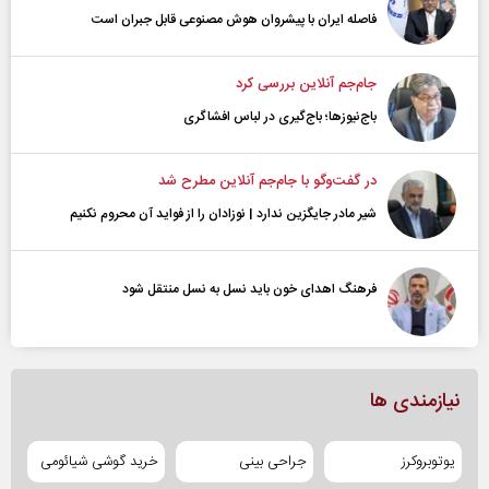
فاصله ایران با پیشرو‌ان هوش مصنوعی قابل جبران است
جام‌جم آنلاین بررسی کرد
باج‌نیوزها؛ باج‌گیری در لباس افشاگری
در گفت‌و‌گو با جام‌جم آنلاین مطرح شد
شیر مادر جایگزین ندارد | نوزادان را از فواید آن محروم نکنیم
فرهنگ اهدای خون باید نسل به نسل منتقل شود
نیازمندی ها
یوتوبروکرز
جراحی بینی
خرید گوشی شیائومی