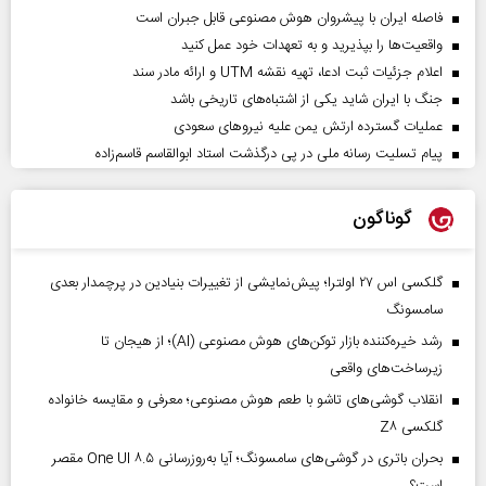
فاصله ایران با پیشرو‌ان هوش مصنوعی قابل جبران است
واقعیت‌ها را بپذیرید و به تعهدات خود عمل کنید
اعلام جزئیات ثبت ادعا، تهیه نقشه UTM و ارائه مادر سند
جنگ با ایران شاید یکی از اشتباه‌های تاریخی باشد
عملیات گسترده ارتش یمن علیه نیروهای سعودی
پیام تسلیت رسانه ملی در پی درگذشت استاد ابوالقاسم قاسم‌زاده
گوناگون
گلکسی اس ۲۷ اولترا؛ پیش‌نمایشی از تغییرات بنیادین در پرچمدار بعدی
سامسونگ
رشد خیره‌کننده بازار توکن‌های هوش مصنوعی (AI)؛ از هیجان تا
زیرساخت‌های واقعی
انقلاب گوشی‌های تاشو‌ با طعم هوش مصنوعی؛ معرفی و مقایسه خانواده
گلکسی Z۸
بحران باتری در گوشی‌های سامسونگ؛ آیا به‌روزرسانی One UI ۸.۵ مقصر