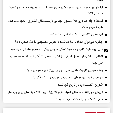
است؟
آیا خودروهای خودران جای ماشین‌های معمولی را می‌گیرند؟ بررسی وضعیت
در سال ۲۰۲۶
استعلام وام ضروری ۷۵ میلیون تومانی بازنشستگان کشوری؛ نحوه مشاهده
نتیجه درخواست
این غذای لاکچری را ۱۵ دقیقه‌ای آماده کنید
چگونه می‌توان تصاویر ساخته‌شده با هوش مصنوعی را تشخیص داد؟
طرز تهیه تارت فلپ‌جک توت‌فرنگی با پنیر ریکوتا؛ دسری ساده و خوشمزه
آشنایی با آش‌های اصیل ایرانی؛ از آش عباسعلی تا آش ترخینه + خواص و
طرز تهیه
پارک شیرین قابلیت‌ بالایی برای اجرای پروژهای تفریحی دارد
مراقب باشید این بیماری عجیب و غریب را از کنه نگیرید!
خاوران؛ گمشده‌ای در تاریخ کرمانشاه
فروش خیره‌کننده داستان اسباب‌بازی ۵؛ بزرگ‌ترین افتتاحیه سال برای پیکسار
کتابی که شما را به مکث دعوت می‌کند