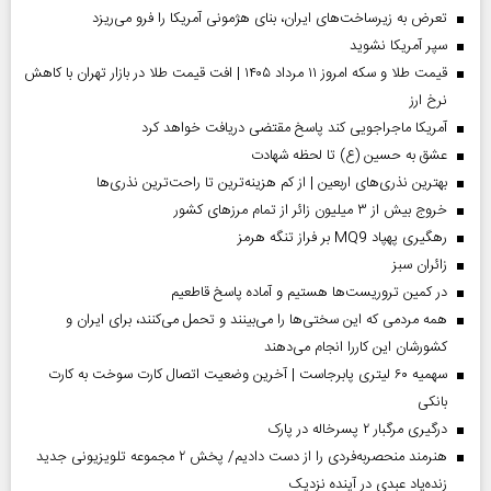
تعرض به زیرساخت‌های ایران، بنای هژمونی آمریکا را فرو می‌ریزد
سپر آمریکا نشوید
قیمت طلا و سکه امروز ۱۱ مرداد ۱۴۰۵ | افت قیمت طلا در بازار تهران با کاهش
نرخ ارز
آمریکا ماجراجویی کند پاسخ مقتضی دریافت خواهد کرد
عشق به حسین (ع) تا لحظه شهادت
بهترین نذری‌های اربعین | از کم هزینه‌ترین تا راحت‌ترین نذری‌ها
خروج بیش از ۳ میلیون زائر از تمام مرز‌های کشور
رهگیری پهپاد MQ9 بر فراز تنگه هرمز
‌زائران سبز
در کمین تروریست‌ها هستیم و آماده پاسخ قاطعیم
همه مردمی که این سختی‌ها را می‌بینند و تحمل می‌کنند، برای ایران و
کشورشان این کاررا انجام می‌دهند
سهمیه ۶۰ لیتری پابرجاست | آخرین وضعیت اتصال کارت سوخت به کارت
بانکی
درگیری مرگبار ۲ پسرخاله در پارک
هنرمند منحصر‌به‌فردی را از دست دادیم/ پخش ۲ مجموعه تلویزیونی جدید
زنده‌یاد عبدی در آینده نزدیک