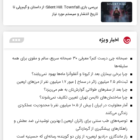
بررسی بازی Silent Hill: Townfall؛ از داستان و گیم‌پلی تا
تاریخ انتشار و سیستم مورد نیاز
اخبار ویژه
صبحانه چی درست کنم؟ معرفی ۳۰ صبحانه سریع، سالم و مقوی برای همه
سلیقه‌ها
چرا برخی بیماران بعد از کرونا و آنفلوآنزا ماه‌ها بهبود نمی‌یابند؟
ثبت‌نام ۲.۵ میلیون زائر در سماح | عبور ۱.۷ میلیون نفر از مرز‌های اربعین
چرا بعد از سفرهای طولانی گوارش‌تان به هم می‌ریزد؟
چرا ساختمان‌های ناایمن تهران تعیین تکلیف نمی‌شوند؟
آمار معلولیت در ایران | بیش از ۱۰.۵ میلیون نفر با محدودیت عملکردی
زندگی می‌کنند
توصیه‌های طب سنتی برای زائران اربعین | بهترین نوشیدنی ضد عطش و
راهکارهای پیشگیری از گرمازدگی
راز ماندگاری «رادیو اربعین» از زبان دو گوینده؛ رسانه‌ای که حسینیه است