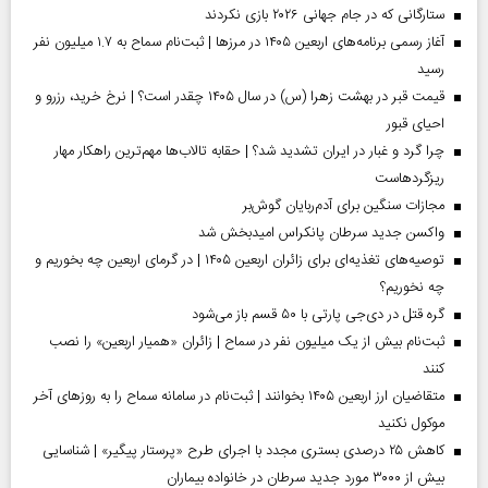
ستارگانی که در جام جهانی ۲۰۲۶ بازی نکردند
آغاز رسمی برنامه‌های اربعین ۱۴۰۵ در مرز‌ها | ثبت‌نام سماح به ۱.۷ میلیون نفر
رسید
قیمت قبر در بهشت زهرا (س) در سال ۱۴۰۵ چقدر است؟ | نرخ خرید، رزرو و
احیای قبور
چرا گرد و غبار در ایران تشدید شد؟ | حقابه تالاب‌ها مهم‌ترین راهکار مهار
ریزگردهاست
مجازات سنگین برای آدم‌ربایان گوش‌بر
واکسن جدید سرطان پانکراس امیدبخش شد
توصیه‌های تغذیه‌ای برای زائران اربعین ۱۴۰۵ | در گرمای اربعین چه بخوریم و
چه نخوریم؟
گره قتل در دی‌جی پارتی با ۵۰ قسم باز می‌شود
ثبت‌نام بیش از یک میلیون نفر در سماح | زائران «همیار اربعین» را نصب
کنند
متقاضیان ارز اربعین ۱۴۰۵ بخوانند | ثبت‌نام در سامانه سماح را به روز‌های آخر
موکول نکنید
کاهش ۲۵ درصدی بستری مجدد با اجرای طرح «پرستار پیگیر» | شناسایی
بیش از ۳۰۰۰ مورد جدید سرطان در خانواده بیماران