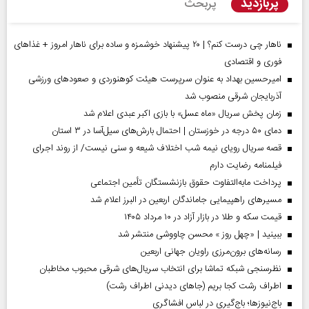
پربازدید
پربحث
ناهار چی درست کنم؟ | ۲۰ پیشنهاد خوشمزه و ساده برای ناهار امروز + غذاهای
فوری و اقتصادی
امیرحسین بهداد به عنوان سرپرست هیئت کوهنوردی و صعودهای ورزشی
آذربایجان شرقی منصوب شد
زمان پخش سریال «ماه عسل» با بازی اکبر عبدی اعلام شد
دمای ۵۰ درجه در خوزستان | احتمال بارش‌های سیل‌آسا در ۳ استان
قصه سریال رویای نیمه شب اختلاف شیعه و سنی نیست/ از روند اجرای
فیلمنامه رضایت دارم
پرداخت مابه‌التفاوت حقوق بازنشستگان تأمین اجتماعی
مسیر‌های راهپیمایی جاماندگان اربعین در البرز اعلام شد
قیمت سکه و طلا در بازار آزاد در ۱۰ مرداد ۱۴۰۵
ببینید | «چهل روز » محسن چاووشی منتشر شد
رسانه‌های برون‌مرزی راویان جهانی اربعین
نظرسنجی شبکه تماشا برای انتخاب سریال‌های شرقی محبوب مخاطبان
اطراف رشت کجا بریم (جاهای دیدنی اطراف رشت)
باج‌نیوزها؛ باج‌گیری در لباس افشاگری