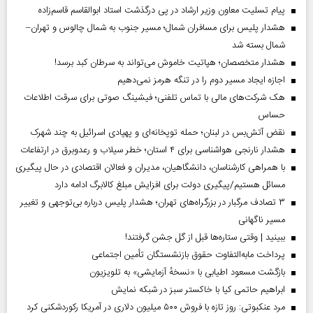
پیام تسلیت معاون وزیر ارشاد در پی درگذشت استاد ابوالقاسم قاسم‌زاده
هشدار پلیس برای مسافران شمال؛ مسیر جنوب به شمال چالوس و تهران–
شمال بسته شد
هشدار متخصصان؛ هپاتیت خاموش می‌تواند به سرطان کبد برسد!
اجازه ایجاد مسیر دوم را در تنگه هرمز نمی‌دهیم
هک شرکت‌های مالی با تماس تلفنی؛ فیشینگ صوتی برای سرقت اطلاعات
حساس
نقض آتش‌بس در لبنان؛ حمله توپخانه‌ای و پهپادی اسرائیل به چند شهرک
هشدار نارنجی هواشناسی برای ۴ استان؛ خطر سیلاب و رعدوبرق در ارتفاعات
با همراهی کارشناسان، دانشگاهیان، مدیران و فعالان اقتصادی در حال پیگیری
مسائل هستیم/پیگیری دولت برای افزایش مبلغ کالابرگ ادامه دارد
۳ تصادف مرگبار در بزرگراه‌های تهران؛ هشدار پلیس درباره بی‌توجهی و تغییر
مسیر ناگهانی
ببینید | وقتی ستاره‌ها قبل از گل جشن گرفتند!
پرداخت مابه‌التفاوت حقوق بازنشستگان تأمین اجتماعی
بازگشت مسعود اطیابی با «نسخهٔ آزمایشی» به تلویزیون
ابراهیم حاتمی کیا با خاکستر سبز در شبکه نمایش
مرد عنکبوتی: روز تازه با فروش ۵۰۰ میلیون دلاری در آمریکا رکوردشکنی کرد