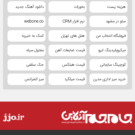
هزینه پست
بخورات
دانلود آهنگ جدید
سئو در مشهد
نرم افزار CRM
webone.co
فروشگاه انتخاب من
هتل های تهران
کمک به خیریه
میکروبلیدینگ ابرو
قیمت ضایعات آهن
مفتول سیاه
کوچینگ سازمانی
قیمت هبلکس
جک سقفی
خرید میز اداری مدرن
قیمت میلگرد
میز کنفرانس