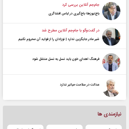
جام‌جم آنلاین بررسی کرد
باج‌نیوزها؛ باج‌گیری در لباس افشاگری
در گفت‌و‌گو با جام‌جم آنلاین مطرح شد
شیر مادر جایگزین ندارد | نوزادان را از فواید آن محروم نکنیم
فرهنگ اهدای خون باید نسل به نسل منتقل شود
عدالت در سلامت میانبر ندارد
نیازمندی ها