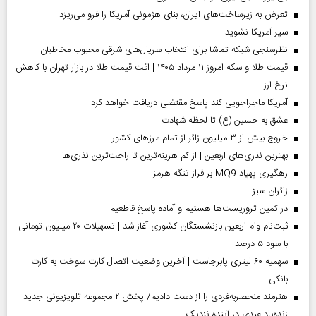
تعرض به زیرساخت‌های ایران، بنای هژمونی آمریکا را فرو می‌ریزد
سپر آمریکا نشوید
نظرسنجی شبکه تماشا برای انتخاب سریال‌های شرقی محبوب مخاطبان
قیمت طلا و سکه امروز ۱۱ مرداد ۱۴۰۵ | افت قیمت طلا در بازار تهران با کاهش
نرخ ارز
آمریکا ماجراجویی کند پاسخ مقتضی دریافت خواهد کرد
عشق به حسین (ع) تا لحظه شهادت
خروج بیش از ۳ میلیون زائر از تمام مرز‌های کشور
بهترین نذری‌های اربعین | از کم هزینه‌ترین تا راحت‌ترین نذری‌ها
رهگیری پهپاد MQ9 بر فراز تنگه هرمز
‌زائران سبز
در کمین تروریست‌ها هستیم و آماده پاسخ قاطعیم
ثبت‌نام وام اربعین بازنشستگان کشوری آغاز شد | تسهیلات ۲۰ میلیون تومانی
با سود ۵ درصد
سهمیه ۶۰ لیتری پابرجاست | آخرین وضعیت اتصال کارت سوخت به کارت
بانکی
هنرمند منحصر‌به‌فردی را از دست دادیم/ پخش ۲ مجموعه تلویزیونی جدید
زنده‌یاد عبدی در آینده نزدیک