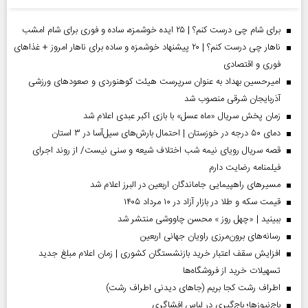
برای شام چی درست کنم؟ | ۲۵ ایده خوشمزه، ساده و فوری برای شام امشب
ناهار چی درست کنم؟ | ۲۰ پیشنهاد خوشمزه و ساده برای ناهار امروز + غذاهای
فوری و اقتصادی
امیرحسین بهداد به عنوان سرپرست هیئت کوهنوردی و صعودهای ورزشی
آذربایجان شرقی منصوب شد
زمان پخش سریال «ماه عسل» با بازی اکبر عبدی اعلام شد
دمای ۵۰ درجه در خوزستان | احتمال بارش‌های سیل‌آسا در ۳ استان
قصه سریال رویای نیمه شب اختلاف شیعه و سنی نیست/ از روند اجرای
فیلمنامه رضایت دارم
مسیر‌های راهپیمایی جاماندگان اربعین در البرز اعلام شد
قیمت سکه و طلا در بازار آزاد در ۱۰ مرداد ۱۴۰۵
ببینید | «چهل روز » محسن چاووشی منتشر شد
رسانه‌های برون‌مرزی راویان جهانی اربعین
افزایش سقف اعتبار خرید بازنشستگان کشوری | زمان اعلام مبلغ جدید
تسهیلات خرید از فروشگاه‌ها
اطراف رشت کجا بریم (جاهای دیدنی اطراف رشت)
باج‌نیوزها؛ باج‌گیری در لباس افشاگری