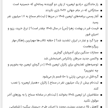
راز ماندگاری «رادیو اربعین» از زبان دو گوینده؛ رسانه‌ای که حسینیه است
ستارگانی که در جام جهانی ۲۰۲۶ بازی نکردند
آغاز رسمی برنامه‌های اربعین ۱۴۰۵ در مرز‌ها | ثبت‌نام سماح به ۱.۷ میلیون نفر
رسید
قیمت قبر در بهشت زهرا (س) در سال ۱۴۰۵ چقدر است؟ | نرخ خرید، رزرو و
احیای قبور
چرا گرد و غبار در ایران تشدید شد؟ | حقابه تالاب‌ها مهم‌ترین راهکار مهار
ریزگردهاست
مجازات سنگین برای آدم‌ربایان گوش‌بر
واکسن جدید سرطان پانکراس امیدبخش شد
توصیه‌های تغذیه‌ای برای زائران اربعین ۱۴۰۵ | در گرمای اربعین چه بخوریم و
چه نخوریم؟
گره قتل در دی‌جی پارتی با ۵۰ قسم باز می‌شود
ثبت‌نام بیش از یک میلیون نفر در سماح | زائران «همیار اربعین» را نصب
کنند
متقاضیان ارز اربعین ۱۴۰۵ بخوانند | ثبت‌نام در سامانه سماح را به روز‌های آخر
موکول نکنید
کاهش ۲۵ درصدی بستری مجدد با اجرای طرح «پرستار پیگیر» | شناسایی