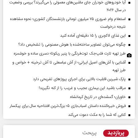
آیا خودروهای خودران جای ماشین‌های معمولی را می‌گیرند؟ بررسی وضعیت
در سال ۲۰۲۶
استعلام وام ضروری ۷۵ میلیون تومانی بازنشستگان کشوری؛ نحوه مشاهده
نتیجه درخواست
این غذای لاکچری را ۱۵ دقیقه‌ای آماده کنید
چگونه می‌توان تصاویر ساخته‌شده با هوش مصنوعی را تشخیص داد؟
طرز تهیه تارت فلپ‌جک توت‌فرنگی با پنیر ریکوتا؛ دسری ساده و خوشمزه
آشنایی با آش‌های اصیل ایرانی؛ از آش عباسعلی تا آش ترخینه + خواص و
طرز تهیه
پارک شیرین قابلیت‌ بالایی برای اجرای پروژهای تفریحی دارد
مراقب باشید این بیماری عجیب و غریب را از کنه نگیرید!
خاوران؛ گمشده‌ای در تاریخ کرمانشاه
فروش خیره‌کننده داستان اسباب‌بازی ۵؛ بزرگ‌ترین افتتاحیه سال برای پیکسار
کتابی که شما را به مکث دعوت می‌کند
پربازدید
پربحث