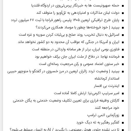
حمله صهیونیست ها به خبرنگار پرس‌تی‌وی در اردوگاه قلندیا
دولت لبنان مذاکرات و امتیازدهی به تل‌آویو را متوقف کند
پایان طرح ترافیکی اربعین ۱۴۰۵ پلیس راهور فراجا با ثبت ۶۷ میلیون تردد
ببینید | خود فروخته‌ها چطور با موساد همکاری می‌کردند؟
اسرائیل به دنبال تخریب روند صلح و بی‌ثبات کردن سوریه و غزه است
ایران و آمریکا در جنگی که عواقب آن محدود به دو کشور نخواهد ماند
فناوری بومی ایران، برتر از هر سامانه وارداتی در منطقه است
فرمانده نهاجا: در دفاع از ملت ایران جان برکف خواهیم بود
خبر ستون اعتماد عمومی و رکن مرجعیت رسانه‌ای است
ببینید | وضعیت تردد زائران اربعین در مرز خسروی در گفتگو با منوچهر حبیبی
استاندار کرمانشاه
اینترنت بی افسار
امیر سرتیپ اکرمی‌نیا: ارتش کاملا آماده است
کارکنان وظیفه فراری برای تعیین تکلیف وضعیت خدمتی به یگان خدمتی
خود مراجعه کنند
زورآزمایی اتمی ترامپ
کفگیر رهگیر به ته دیگ خورد
تا دیر نشده جلوی هوش مصنوعی را بگیرید / AI به انسان مسلط می‌شود؟