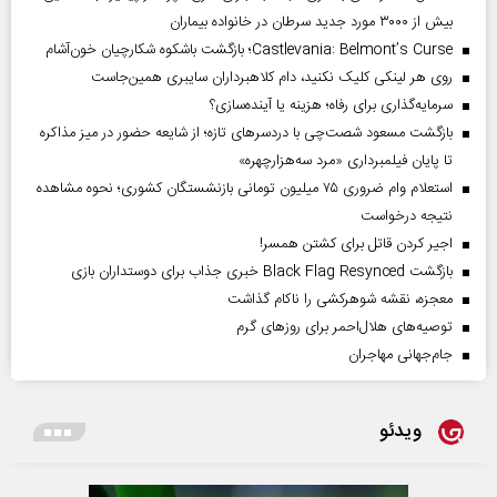
بیش از ۳۰۰۰ مورد جدید سرطان در خانواده بیماران
Castlevania: Belmont’s Curse؛ بازگشت باشکوه شکارچیان خون‌آشام
روی هر لینکی کلیک نکنید، دام کلاهبرداران سایبری همین‌جاست
سرمایه‌گذاری برای رفاه؛ هزینه یا آینده‌سازی؟
بازگشت مسعود شصت‌چی با دردسر‌های تازه؛ از شایعه حضور در میز مذاکره
تا پایان فیلمبرداری «مرد سه‌هزارچهره»
استعلام وام ضروری ۷۵ میلیون تومانی بازنشستگان کشوری؛ نحوه مشاهده
نتیجه درخواست
اجیر کردن قاتل برای کشتن همسر!
بازگشت Black Flag Resynced خبری جذاب برای دوستداران بازی
معجزه، نقشه شوهرکشی را ناکام گذاشت
توصیه‌های هلال‌احمر برای روز‌های گرم
جام‌جهانی مهاجران
ویدئو