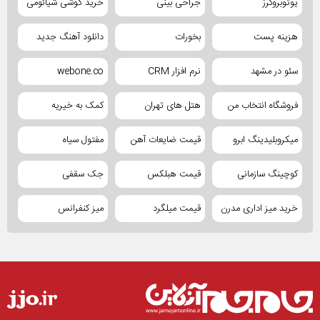
یوتوبروکرز
جراحی بینی
خرید گوشی شیائومی
هزینه پست
بخورات
دانلود آهنگ جدید
سئو در مشهد
نرم افزار CRM
webone.co
فروشگاه انتخاب من
هتل های تهران
کمک به خیریه
میکروبلیدینگ ابرو
قیمت ضایعات آهن
مفتول سیاه
کوچینگ سازمانی
قیمت هبلکس
جک سقفی
خرید میز اداری مدرن
قیمت میلگرد
میز کنفرانس