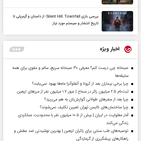
بررسی بازی Silent Hill: Townfall؛ از داستان و گیم‌پلی تا
تاریخ انتشار و سیستم مورد نیاز
اخبار ویژه
صبحانه چی درست کنم؟ معرفی ۳۰ صبحانه سریع، سالم و مقوی برای همه
سلیقه‌ها
چرا برخی بیماران بعد از کرونا و آنفلوآنزا ماه‌ها بهبود نمی‌یابند؟
ثبت‌نام ۲.۵ میلیون زائر در سماح | عبور ۱.۷ میلیون نفر از مرز‌های اربعین
چرا بعد از سفرهای طولانی گوارش‌تان به هم می‌ریزد؟
چرا ساختمان‌های ناایمن تهران تعیین تکلیف نمی‌شوند؟
آمار معلولیت در ایران | بیش از ۱۰.۵ میلیون نفر با محدودیت عملکردی
زندگی می‌کنند
توصیه‌های طب سنتی برای زائران اربعین | بهترین نوشیدنی ضد عطش و
راهکارهای پیشگیری از گرمازدگی