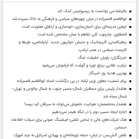
عالیشاه می توانست به پرسپولیس کمک کند
ابوالقاسم قاسم‌زاده در میان چهره‌های سیاسی و فرهنگی به خاک سپرده شد
اربعین مدرسه‌ای برای انسان‌سازی، خودسازی و ارتقای معنویت است
قشقاوی: چارچوب کلی تفاهم با عمان مشخص شده است
پنطیکاستی، کاریزماتیک و جنبش حواریون جدید: تبارشناسی، باور‌ها و
کاربست سیاسی در عصر ترامپ
خبرنگاران؛ راویان حقیقت جنگ
ترکیب طلایی برنج، لوبیا و گوشت که فراموش نمی‌شود
بهترین هدیه روز خبرنگار
پیام تسلیت معاون وزیر ارشاد در پی درگذشت استاد ابوالقاسم قاسم‌زاده
هشدار پلیس برای مسافران شمال؛ مسیر جنوب به شمال چالوس و تهران–
شمال بسته شد
هشدار متخصصان؛ هپاتیت خاموش می‌تواند به سرطان کبد برسد!
اجازه ایجاد مسیر دوم را در تنگه هرمز نمی‌دهیم
هک شرکت‌های مالی با تماس تلفنی؛ فیشینگ صوتی برای سرقت اطلاعات
حساس
نقض آتش‌بس در لبنان؛ حمله توپخانه‌ای و پهپادی اسرائیل به چند شهرک