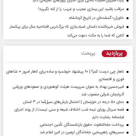
پارک شیرین قابلیت‌ بالایی برای اجرای پروژهای تفریحی دارد
مراقب باشید این بیماری عجیب و غریب را از کنه نگیرید!
خاوران؛ گمشده‌ای در تاریخ کرمانشاه
فروش خیره‌کننده داستان اسباب‌بازی ۵؛ بزرگ‌ترین افتتاحیه سال برای پیکسار
کتابی که شما را به مکث دعوت می‌کند
پربازدید
پربحث
ناهار چی درست کنم؟ | ۲۰ پیشنهاد خوشمزه و ساده برای ناهار امروز + غذاهای
فوری و اقتصادی
امیرحسین بهداد به عنوان سرپرست هیئت کوهنوردی و صعودهای ورزشی
آذربایجان شرقی منصوب شد
دمای ۵۰ درجه در خوزستان | احتمال بارش‌های سیل‌آسا در ۳ استان
قصه سریال رویای نیمه شب اختلاف شیعه و سنی نیست/ از روند اجرای
فیلمنامه رضایت دارم
پرداخت مابه‌التفاوت حقوق بازنشستگان تأمین اجتماعی
مسیر‌های راهپیمایی جاماندگان اربعین در البرز اعلام شد