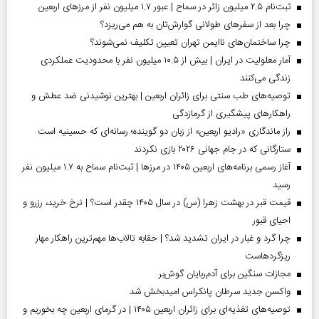
ثبت‌نام ۲.۵ میلیون زائر در سماح | عبور ۱.۷ میلیون نفر از مرز‌های اربعین
چرا بعد از سفرهای طولانی گوارش‌تان به هم می‌ریزد؟
چرا ساختمان‌های ناایمن تهران تعیین تکلیف نمی‌شوند؟
آمار معلولیت در ایران | بیش از ۱۰.۵ میلیون نفر با محدودیت عملکردی
زندگی می‌کنند
توصیه‌های طب سنتی برای زائران اربعین | بهترین نوشیدنی ضد عطش و
راهکارهای پیشگیری از گرمازدگی
راز ماندگاری «رادیو اربعین» از زبان دو گوینده؛ رسانه‌ای که حسینیه است
ستارگانی که در جام جهانی ۲۰۲۶ بازی نکردند
آغاز رسمی برنامه‌های اربعین ۱۴۰۵ در مرز‌ها | ثبت‌نام سماح به ۱.۷ میلیون نفر
رسید
قیمت قبر در بهشت زهرا (س) در سال ۱۴۰۵ چقدر است؟ | نرخ خرید، رزرو و
احیای قبور
چرا گرد و غبار در ایران تشدید شد؟ | حقابه تالاب‌ها مهم‌ترین راهکار مهار
ریزگردهاست
مجازات سنگین برای آدم‌ربایان گوش‌بر
واکسن جدید سرطان پانکراس امیدبخش شد
توصیه‌های تغذیه‌ای برای زائران اربعین ۱۴۰۵ | در گرمای اربعین چه بخوریم و