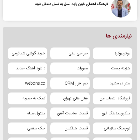
فرهنگ اهدای خون باید نسل به نسل منتقل شود
نیازمندی ها
یوتوبروکرز
جراحی بینی
خرید گوشی شیائومی
هزینه پست
بخورات
دانلود آهنگ جدید
سئو در مشهد
نرم افزار CRM
webone.co
فروشگاه انتخاب من
هتل های تهران
کمک به خیریه
میکروبلیدینگ ابرو
قیمت ضایعات آهن
مفتول سیاه
کوچینگ سازمانی
قیمت هبلکس
جک سقفی