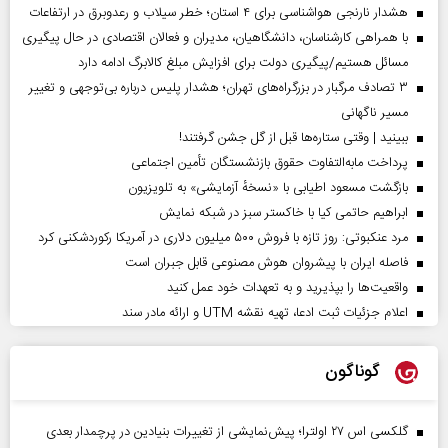
هشدار نارنجی هواشناسی برای ۴ استان؛ خطر سیلاب و رعدوبرق در ارتفاعات
با همراهی کارشناسان، دانشگاهیان، مدیران و فعالان اقتصادی در حال پیگیری
مسائل هستیم/پیگیری دولت برای افزایش مبلغ کالابرگ ادامه دارد
۳ تصادف مرگبار در بزرگراه‌های تهران؛ هشدار پلیس درباره بی‌توجهی و تغییر
مسیر ناگهانی
ببینید | وقتی ستاره‌ها قبل از گل جشن گرفتند!
پرداخت مابه‌التفاوت حقوق بازنشستگان تأمین اجتماعی
بازگشت مسعود اطیابی با «نسخهٔ آزمایشی» به تلویزیون
ابراهیم حاتمی کیا با خاکستر سبز در شبکه نمایش
مرد عنکبوتی: روز تازه با فروش ۵۰۰ میلیون دلاری در آمریکا رکوردشکنی کرد
فاصله ایران با پیشرو‌ان هوش مصنوعی قابل جبران است
واقعیت‌ها را بپذیرید و به تعهدات خود عمل کنید
اعلام جزئیات ثبت ادعا، تهیه نقشه UTM و ارائه مادر سند
گوناگون
گلکسی اس ۲۷ اولترا؛ پیش‌نمایشی از تغییرات بنیادین در پرچمدار بعدی