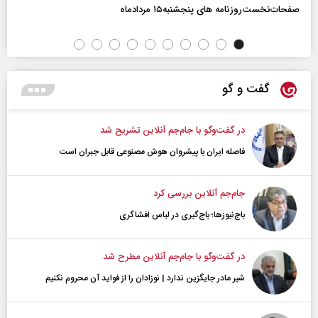
صفحات‌نخست‌روزنامه ها‌ی پنجشنبه‌۱۵ مردادماه
گفت و گو
در گفت‌و‌گو با جام‌جم آنلاین تشریح شد
فاصله ایران با پیشرو‌ان هوش مصنوعی قابل جبران است
جام‌جم آنلاین بررسی کرد
باج‌نیوزها؛ باج‌گیری در لباس افشاگری
در گفت‌و‌گو با جام‌جم آنلاین مطرح شد
شیر مادر جایگزین ندارد | نوزادان را از فواید آن محروم نکنیم