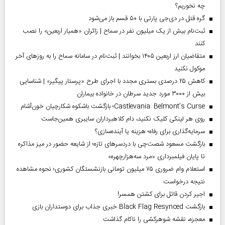
چه نخوریم؟
گره قتل در دی‌جی پارتی با ۵۰ قسم باز می‌شود
ثبت‌نام بیش از یک میلیون نفر در سماح | زائران «همیار اربعین» را نصب
کنند
متقاضیان ارز اربعین ۱۴۰۵ بخوانند | ثبت‌نام در سامانه سماح را به روز‌های آخر
موکول نکنید
کاهش ۲۵ درصدی بستری مجدد با اجرای طرح «پرستار پیگیر» | شناسایی
بیش از ۳۰۰۰ مورد جدید سرطان در خانواده بیماران
Castlevania: Belmont’s Curse؛ بازگشت باشکوه شکارچیان خون‌آشام
روی هر لینکی کلیک نکنید، دام کلاهبرداران سایبری همین‌جاست
سرمایه‌گذاری برای رفاه؛ هزینه یا آینده‌سازی؟
بازگشت مسعود شصت‌چی با دردسر‌های تازه؛ از شایعه حضور در میز مذاکره
تا پایان فیلمبرداری «مرد سه‌هزارچهره»
استعلام وام ضروری ۷۵ میلیون تومانی بازنشستگان کشوری؛ نحوه مشاهده
نتیجه درخواست
اجیر کردن قاتل برای کشتن همسر!
بازگشت Black Flag Resynced خبری جذاب برای دوستداران بازی
معجزه، نقشه شوهرکشی را ناکام گذاشت