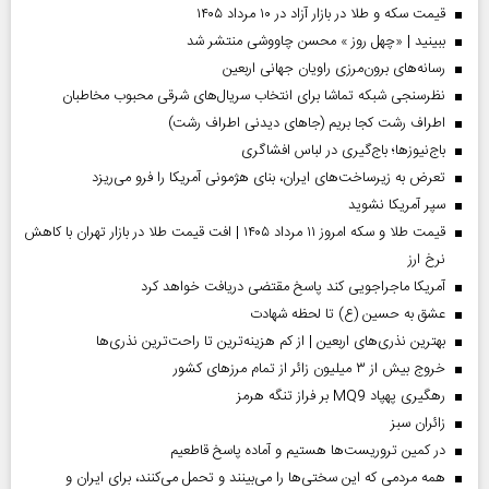
قیمت سکه و طلا در بازار آزاد در ۱۰ مرداد ۱۴۰۵
ببینید | «چهل روز » محسن چاووشی منتشر شد
رسانه‌های برون‌مرزی راویان جهانی اربعین
نظرسنجی شبکه تماشا برای انتخاب سریال‌های شرقی محبوب مخاطبان
اطراف رشت کجا بریم (جاهای دیدنی اطراف رشت)
باج‌نیوزها؛ باج‌گیری در لباس افشاگری
تعرض به زیرساخت‌های ایران، بنای هژمونی آمریکا را فرو می‌ریزد
سپر آمریکا نشوید
قیمت طلا و سکه امروز ۱۱ مرداد ۱۴۰۵ | افت قیمت طلا در بازار تهران با کاهش
نرخ ارز
آمریکا ماجراجویی کند پاسخ مقتضی دریافت خواهد کرد
عشق به حسین (ع) تا لحظه شهادت
بهترین نذری‌های اربعین | از کم هزینه‌ترین تا راحت‌ترین نذری‌ها
خروج بیش از ۳ میلیون زائر از تمام مرز‌های کشور
رهگیری پهپاد MQ9 بر فراز تنگه هرمز
‌زائران سبز
در کمین تروریست‌ها هستیم و آماده پاسخ قاطعیم
همه مردمی که این سختی‌ها را می‌بینند و تحمل می‌کنند، برای ایران و