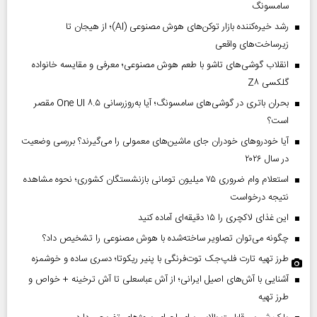
سامسونگ
رشد خیره‌کننده بازار توکن‌های هوش مصنوعی (AI)؛ از هیجان تا
زیرساخت‌های واقعی
انقلاب گوشی‌های تاشو‌ با طعم هوش مصنوعی؛ معرفی و مقایسه خانواده
گلکسی Z۸
بحران باتری در گوشی‌های سامسونگ؛ آیا به‌روزرسانی One UI ۸.۵ مقصر
است؟
آیا خودروهای خودران جای ماشین‌های معمولی را می‌گیرند؟ بررسی وضعیت
در سال ۲۰۲۶
استعلام وام ضروری ۷۵ میلیون تومانی بازنشستگان کشوری؛ نحوه مشاهده
نتیجه درخواست
این غذای لاکچری را ۱۵ دقیقه‌ای آماده کنید
چگونه می‌توان تصاویر ساخته‌شده با هوش مصنوعی را تشخیص داد؟
طرز تهیه تارت فلپ‌جک توت‌فرنگی با پنیر ریکوتا؛ دسری ساده و خوشمزه
آشنایی با آش‌های اصیل ایرانی؛ از آش عباسعلی تا آش ترخینه + خواص و
طرز تهیه