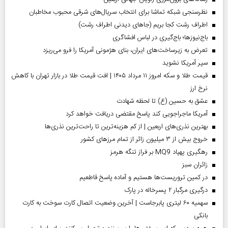
نظرسنجی شبکه تماشا برای انتخاب سریال‌های شرقی محبوب مخاطبان
اطراف رشت کجا بریم (جاهای دیدنی اطراف رشت)
باج‌نیوزها؛ باج‌گیری در لباس افشاگری
تعرض به زیرساخت‌های ایران، بنای هژمونی آمریکا را فرو می‌ریزد
سپر آمریکا نشوید
قیمت طلا و سکه امروز ۱۱ مرداد ۱۴۰۵ | افت قیمت طلا در بازار تهران با کاهش
نرخ ارز
عشق به حسین (ع) تا لحظه شهادت
آمریکا ماجراجویی کند پاسخ مقتضی دریافت خواهد کرد
بهترین نذری‌های اربعین | از کم هزینه‌ترین تا راحت‌ترین نذری‌ها
خروج بیش از ۳ میلیون زائر از تمام مرز‌های کشور
رهگیری پهپاد MQ9 بر فراز تنگه هرمز
‌زائران سبز
در کمین تروریست‌ها هستیم و آماده پاسخ قاطعیم
درگیری مرگبار ۲ پسرخاله در پارک
سهمیه ۶۰ لیتری پابرجاست | آخرین وضعیت اتصال کارت سوخت به کارت
بانکی