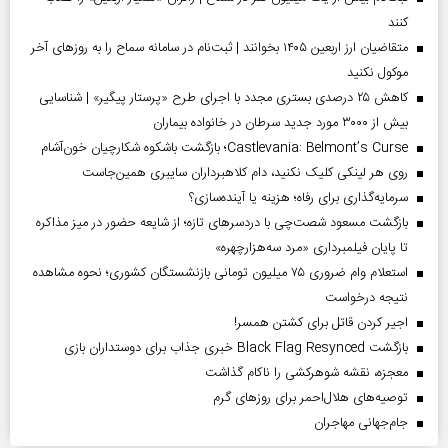
کنند
متقاضیان ارز اربعین ۱۴۰۵ بخوانند | ثبت‌نام در سامانه سماح را به روز‌های آخر
موکول نکنید
کاهش ۲۵ درصدی بستری مجدد با اجرای طرح «پرستار پیگیر» | شناسایی
بیش از ۳۰۰۰ مورد جدید سرطان در خانواده بیماران
Castlevania: Belmont’s Curse؛ بازگشت باشکوه شکارچیان خون‌آشام
روی هر لینکی کلیک نکنید، دام کلاهبرداران سایبری همین‌جاست
سرمایه‌گذاری برای رفاه؛ هزینه یا آینده‌سازی؟
بازگشت مسعود شصت‌چی با دردسر‌های تازه؛ از شایعه حضور در میز مذاکره
تا پایان فیلمبرداری «مرد سه‌هزارچهره»
استعلام وام ضروری ۷۵ میلیون تومانی بازنشستگان کشوری؛ نحوه مشاهده
نتیجه درخواست
اجیر کردن قاتل برای کشتن همسر!
بازگشت Black Flag Resynced خبری جذاب برای دوستداران بازی
معجزه، نقشه شوهرکشی را ناکام گذاشت
توصیه‌های هلال‌احمر برای روز‌های گرم
جام‌جهانی مهاجران