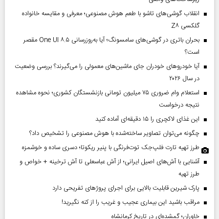
انقلاب گوشی‌های تاشو‌ با طعم هوش مصنوعی؛ معرفی و مقایسه خانواده
گلکسی Z۸
بحران باتری در گوشی‌های سامسونگ؛ آیا به‌روزرسانی One UI ۸.۵ مقصر
است؟
آیا خودروهای خودران جای ماشین‌های معمولی را می‌گیرند؟ بررسی وضعیت
در سال ۲۰۲۶
استعلام وام ضروری ۷۵ میلیون تومانی بازنشستگان کشوری؛ نحوه مشاهده
نتیجه درخواست
این غذای لاکچری را ۱۵ دقیقه‌ای آماده کنید
چگونه می‌توان تصاویر ساخته‌شده با هوش مصنوعی را تشخیص داد؟
طرز تهیه تارت فلپ‌جک توت‌فرنگی با پنیر ریکوتا؛ دسری ساده و خوشمزه
آشنایی با آش‌های اصیل ایرانی؛ از آش عباسعلی تا آش ترخینه + خواص و
طرز تهیه
پارک شیرین قابلیت‌ بالایی برای اجرای پروژهای تفریحی دارد
مراقب باشید این بیماری عجیب و غریب را از کنه نگیرید!
خاوران؛ گمشده‌ای در تاریخ کرمانشاه