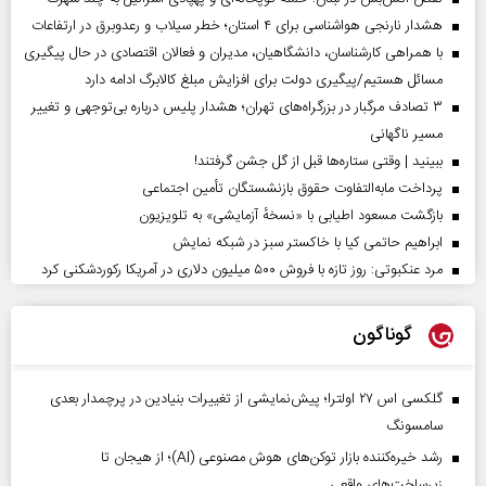
هشدار نارنجی هواشناسی برای ۴ استان؛ خطر سیلاب و رعدوبرق در ارتفاعات
با همراهی کارشناسان، دانشگاهیان، مدیران و فعالان اقتصادی در حال پیگیری
مسائل هستیم/پیگیری دولت برای افزایش مبلغ کالابرگ ادامه دارد
۳ تصادف مرگبار در بزرگراه‌های تهران؛ هشدار پلیس درباره بی‌توجهی و تغییر
مسیر ناگهانی
ببینید | وقتی ستاره‌ها قبل از گل جشن گرفتند!
پرداخت مابه‌التفاوت حقوق بازنشستگان تأمین اجتماعی
بازگشت مسعود اطیابی با «نسخهٔ آزمایشی» به تلویزیون
ابراهیم حاتمی کیا با خاکستر سبز در شبکه نمایش
مرد عنکبوتی: روز تازه با فروش ۵۰۰ میلیون دلاری در آمریکا رکوردشکنی کرد
گوناگون
گلکسی اس ۲۷ اولترا؛ پیش‌نمایشی از تغییرات بنیادین در پرچمدار بعدی
سامسونگ
رشد خیره‌کننده بازار توکن‌های هوش مصنوعی (AI)؛ از هیجان تا
زیرساخت‌های واقعی