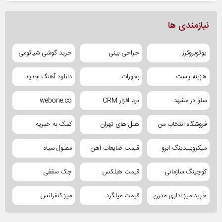
نیازمندی ها
یوتوبروکرز
جراحی بینی
خرید گوشی شیائومی
هزینه پست
بخورات
دانلود آهنگ جدید
سئو در مشهد
نرم افزار CRM
webone.co
فروشگاه انتخاب من
هتل های تهران
کمک به خیریه
میکروبلیدینگ ابرو
قیمت ضایعات آهن
مفتول سیاه
کوچینگ سازمانی
قیمت هبلکس
جک سقفی
خرید میز اداری مدرن
قیمت میلگرد
میز کنفرانس