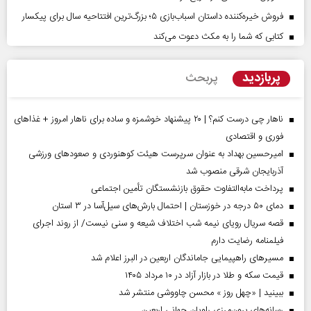
فروش خیره‌کننده داستان اسباب‌بازی ۵؛ بزرگ‌ترین افتتاحیه سال برای پیکسار
کتابی که شما را به مکث دعوت می‌کند
پربازدید
پربحث
ناهار چی درست کنم؟ | ۲۰ پیشنهاد خوشمزه و ساده برای ناهار امروز + غذاهای
فوری و اقتصادی
امیرحسین بهداد به عنوان سرپرست هیئت کوهنوردی و صعودهای ورزشی
آذربایجان شرقی منصوب شد
پرداخت مابه‌التفاوت حقوق بازنشستگان تأمین اجتماعی
دمای ۵۰ درجه در خوزستان | احتمال بارش‌های سیل‌آسا در ۳ استان
قصه سریال رویای نیمه شب اختلاف شیعه و سنی نیست/ از روند اجرای
فیلمنامه رضایت دارم
مسیر‌های راهپیمایی جاماندگان اربعین در البرز اعلام شد
قیمت سکه و طلا در بازار آزاد در ۱۰ مرداد ۱۴۰۵
ببینید | «چهل روز » محسن چاووشی منتشر شد
رسانه‌های برون‌مرزی راویان جهانی اربعین