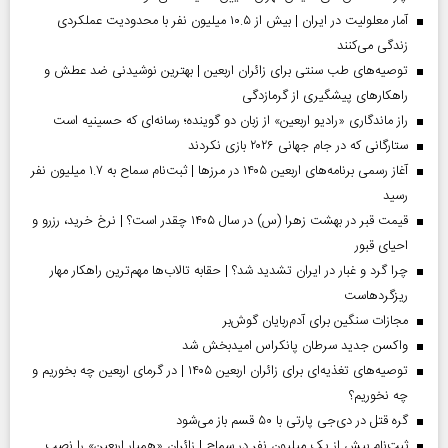
آمار معلولیت در ایران | بیش از ۱۰.۵ میلیون نفر با محدودیت عملکردی
زندگی می‌کنند
توصیه‌های طب سنتی برای زائران اربعین | بهترین نوشیدنی ضد عطش و
راهکارهای پیشگیری از گرمازدگی
راز ماندگاری «رادیو اربعین» از زبان دو گوینده؛ رسانه‌ای که حسینیه است
ستارگانی که در جام جهانی ۲۰۲۶ بازی نکردند
آغاز رسمی برنامه‌های اربعین ۱۴۰۵ در مرز‌ها | ثبت‌نام سماح به ۱.۷ میلیون نفر
رسید
قیمت قبر در بهشت زهرا (س) در سال ۱۴۰۵ چقدر است؟ | نرخ خرید، رزرو و
احیای قبور
چرا گرد و غبار در ایران تشدید شد؟ | حقابه تالاب‌ها مهم‌ترین راهکار مهار
ریزگردهاست
مجازات سنگین برای آدم‌ربایان گوش‌بر
واکسن جدید سرطان پانکراس امیدبخش شد
توصیه‌های تغذیه‌ای برای زائران اربعین ۱۴۰۵ | در گرمای اربعین چه بخوریم و
چه نخوریم؟
گره قتل در دی‌جی پارتی با ۵۰ قسم باز می‌شود
ثبت‌نام بیش از یک میلیون نفر در سماح | زائران «همیار اربعین» را نصب