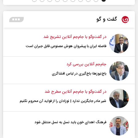
گفت و گو
در گفت‌و‌گو با جام‌جم آنلاین تشریح شد
فاصله ایران با پیشرو‌ان هوش مصنوعی قابل جبران است
جام‌جم آنلاین بررسی کرد
باج‌نیوزها؛ باج‌گیری در لباس افشاگری
در گفت‌و‌گو با جام‌جم آنلاین مطرح شد
شیر مادر جایگزین ندارد | نوزادان را از فواید آن محروم نکنیم
فرهنگ اهدای خون باید نسل به نسل منتقل شود