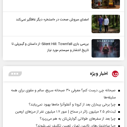
امضای سروش صحت در «استخر» دیگر غافلگیر نمی‌کند
بررسی بازی Silent Hill: Townfall؛ از داستان و گیم‌پلی تا
تاریخ انتشار و سیستم مورد نیاز
اخبار ویژه
صبحانه چی درست کنم؟ معرفی ۳۰ صبحانه سریع، سالم و مقوی برای همه
سلیقه‌ها
چرا برخی بیماران بعد از کرونا و آنفلوآنزا ماه‌ها بهبود نمی‌یابند؟
ثبت‌نام ۲.۵ میلیون زائر در سماح | عبور ۱.۷ میلیون نفر از مرز‌های اربعین
چرا بعد از سفرهای طولانی گوارش‌تان به هم می‌ریزد؟
چرا ساختمان‌های ناایمن تهران تعیین تکلیف نمی‌شوند؟