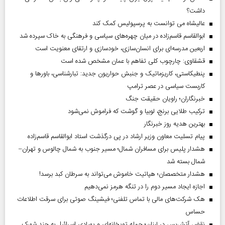
داشت؟
عالیشاه می توانست به پرسپولیس کمک کند
ابوالقاسم قاسم‌زاده در میان چهره‌های سیاسی و فرهنگی به خاک سپرده شد
اربعین مدرسه‌ای برای انسان‌سازی، خودسازی و ارتقای معنویت است
قشقاوی: چارچوب کلی تفاهم با عمان مشخص شده است
پنطیکاستی، کاریزماتیک و جنبش حواریون جدید: تبارشناسی، باور‌ها و
کاربست سیاسی در عصر ترامپ
خبرنگاران؛ راویان حقیقت جنگ
ترکیب طلایی برنج، لوبیا و گوشت که فراموش نمی‌شود
بهترین هدیه روز خبرنگار
پیام تسلیت معاون وزیر ارشاد در پی درگذشت استاد ابوالقاسم قاسم‌زاده
هشدار پلیس برای مسافران شمال؛ مسیر جنوب به شمال چالوس و تهران–
شمال بسته شد
هشدار متخصصان؛ هپاتیت خاموش می‌تواند به سرطان کبد برسد!
اجازه ایجاد مسیر دوم را در تنگه هرمز نمی‌دهیم
هک شرکت‌های مالی با تماس تلفنی؛ فیشینگ صوتی برای سرقت اطلاعات
حساس
نقض آتش‌بس در لبنان؛ حمله توپخانه‌ای و پهپادی اسرائیل به چند شهرک