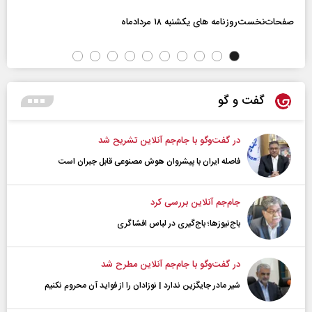
صفحات‌نخست‌روزنامه ها‌ی یکشنبه ۱۸ مردادماه
گفت و گو
در گفت‌و‌گو با جام‌جم آنلاین تشریح شد
فاصله ایران با پیشرو‌ان هوش مصنوعی قابل جبران است
جام‌جم آنلاین بررسی کرد
باج‌نیوزها؛ باج‌گیری در لباس افشاگری
در گفت‌و‌گو با جام‌جم آنلاین مطرح شد
شیر مادر جایگزین ندارد | نوزادان را از فواید آن محروم نکنیم