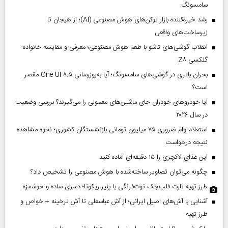
سامسونگ
رشد خیره‌کننده بازار توکن‌های هوش مصنوعی (AI)؛ از هیجان تا
زیرساخت‌های واقعی
انقلاب گوشی‌های تاشو‌ با طعم هوش مصنوعی؛ معرفی و مقایسه خانواده
گلکسی Z۸
بحران باتری در گوشی‌های سامسونگ؛ آیا به‌روزرسانی One UI ۸.۵ مقصر
است؟
آیا خودروهای خودران جای ماشین‌های معمولی را می‌گیرند؟ بررسی وضعیت
در سال ۲۰۲۶
استعلام وام ضروری ۷۵ میلیون تومانی بازنشستگان کشوری؛ نحوه مشاهده
نتیجه درخواست
این غذای لاکچری را ۱۵ دقیقه‌ای آماده کنید
چگونه می‌توان تصاویر ساخته‌شده با هوش مصنوعی را تشخیص داد؟
طرز تهیه تارت فلپ‌جک توت‌فرنگی با پنیر ریکوتا؛ دسری ساده و خوشمزه
آشنایی با آش‌های اصیل ایرانی؛ از آش عباسعلی تا آش ترخینه + خواص و
طرز تهیه