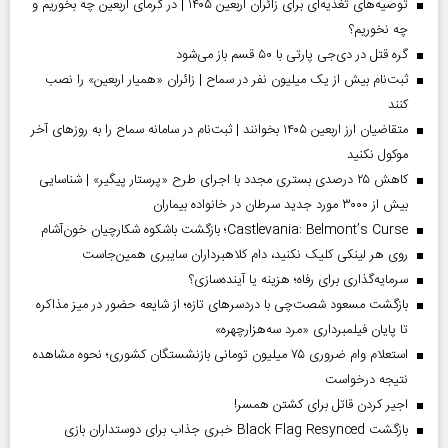
توصیه‌های تغذیه‌ای برای زائران اربعین ۱۴۰۵ | در گرمای اربعین چه بخوریم و
چه نخوریم؟
گره قتل در دی‌جی پارتی با ۵۰ قسم باز می‌شود
ثبت‌نام بیش از یک میلیون نفر در سماح | زائران «همیار اربعین» را نصب
کنند
متقاضیان ارز اربعین ۱۴۰۵ بخوانند | ثبت‌نام در سامانه سماح را به روز‌های آخر
موکول نکنید
کاهش ۲۵ درصدی بستری مجدد با اجرای طرح «پرستار پیگیر» | شناسایی
بیش از ۳۰۰۰ مورد جدید سرطان در خانواده بیماران
Castlevania: Belmont’s Curse؛ بازگشت باشکوه شکارچیان خون‌آشام
روی هر لینکی کلیک نکنید، دام کلاهبرداران سایبری همین‌جاست
سرمایه‌گذاری برای رفاه؛ هزینه یا آینده‌سازی؟
بازگشت مسعود شصت‌چی با دردسر‌های تازه؛ از شایعه حضور در میز مذاکره
تا پایان فیلمبرداری «مرد سه‌هزارچهره»
استعلام وام ضروری ۷۵ میلیون تومانی بازنشستگان کشوری؛ نحوه مشاهده
نتیجه درخواست
اجیر کردن قاتل برای کشتن همسر!
بازگشت Black Flag Resynced خبری جذاب برای دوستداران بازی