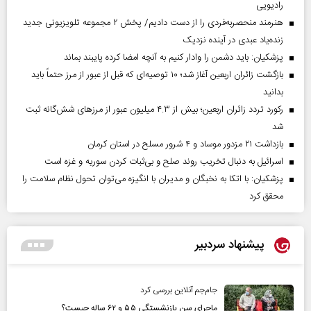
رادیویی
هنرمند منحصر‌به‌فردی را از دست دادیم/ پخش ۲ مجموعه تلویزیونی جدید
زنده‌یاد عبدی در آینده نزدیک
پزشکیان: باید دشمن را وادار کنیم به آنچه امضا کرده پایبند بماند
بازگشت زائران اربعین آغاز شد؛ ۱۰ توصیه‌ای که قبل از عبور از مرز حتماً باید
بدانید
رکورد تردد زائران اربعین؛ بیش از ۴.۳ میلیون عبور از مرزهای شش‌گانه ثبت
شد
بازداشت ۲۱ مزدور موساد و ۴ شرور مسلح در استان کرمان
اسرائیل به دنبال تخریب روند صلح و بی‌ثبات کردن سوریه و غزه است
پزشکیان: با اتکا به نخبگان و مدیران با انگیزه می‌توان تحول نظام سلامت را
محقق کرد
پیشنهاد سردبیر
جام‌جم آنلاین بررسی کرد
ماجرای سن بازنشستگی ۵۵ و ۶۲ ساله چیست؟