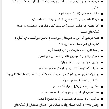
سهمیه ۶۰ لیتری پابرجاست | آخرین وضعیت اتصال کارت سوخت به کارت
بانکی
عشق به حسین (ع) تا لحظه شهادت
آمریکا ماجراجویی کند پاسخ مقتضی دریافت خواهد کرد
آخر هفته چه فیلمی ببینیم؟ فهرست کامل فیلم‌های پنجشنبه و جمعه
شبکه‌های سیما
همه مردمی که این سختی‌ها را می‌بینند و تحمل می‌کنند، برای ایران و
کشورشان این کاررا انجام می‌دهند
پاسخ قانون به خشونت در قاب اینستاگرام
خروج بیش از ۳ میلیون زائر از تمام مرز‌های کشور
درگیری مرگبار ۲ پسرخاله در پارک
عملیات گسترده ارتش یمن علیه نیروهای سعودی
ویژه‌برنامه‌های اربعین شبکه‌های سیما اعلام شد؛ از ارتباط زنده با کربلا تا روایت
بزرگ‌ترین اجتماع معنوی جهان
رهگیری پهپاد MQ9 بر فراز تنگه هرمز
لغو تحریم‌های ایران از سوی آمریکا صحت ندارد
در کمین تروریست‌ها هستیم و آماده پاسخ قاطعیم
اربعین ۱۴۰۵ در قاب صدا؛ روایت بزرگ‌ترین اجتماع شیعیان از شبکه‌های