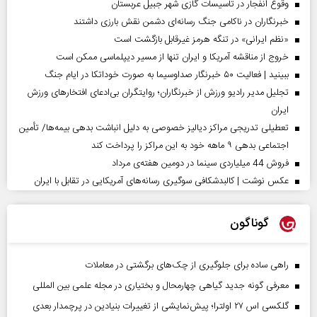
وقوع انفجار در تاسیسات گازی شهر جبیل عربستان
خبرنگاران در ناکامی جنگ رسانه‌ای دشمن نقش بارزی داشتند
«نظم ایرانی» در تنگه هرمز غیرقابل بازگشت است
خروج از مناقشه آمریکا و ایران تنها از مسیر دیپلماسی ممکن است
ببینید | فعالیت ۵۰ خبرنگار صداوسیما به صورت خوداتکا در ایام جنگ
تجلیل مدیر رادیو ورزش از خبرنگاران؛ روایتگران بی‌ادعای افتخارهای ورزش
ایران
تعطیلی تدریجی مراکز دیالیز خصوصی به دلیل انباشت بدهی بیمه‌ها/ تأمین
اجتماعی بدهی ۹ ماهه خود به این مراکز را پرداخت کند
فروش 44 میلیاردی سینما در دومین هفته‌ی مرداد
عکس نوشت | کالبدشکافی سوگیری رسانه‌های آمریکایی در تقابل با ایران
گوناگون
راهی ساده برای جلوگیری از چک‌های برگشتی در معاملات
معرفی گونه جدید گیاهی چهارمحال و بختیاری در مجله علمی بین المللی
گلکسی اس ۲۷ اولترا؛ پیش‌نمایشی از تغییرات بنیادین در پرچمدار بعدی