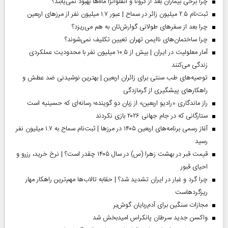
چرا برخی بیماران بعد از کرونا و آنفلوآنزا ماه‌ها بهبود نمی‌یابند؟
ثبت‌نام ۲.۵ میلیون زائر در سماح | عبور ۱.۷ میلیون نفر از مرز‌های اربعین
چرا بعد از سفرهای طولانی گوارش‌تان به هم می‌ریزد؟
چرا ساختمان‌های ناایمن تهران تعیین تکلیف نمی‌شوند؟
آمار معلولیت در ایران | بیش از ۱۰.۵ میلیون نفر با محدودیت عملکردی
زندگی می‌کنند
توصیه‌های طب سنتی برای زائران اربعین | بهترین نوشیدنی ضد عطش و
راهکارهای پیشگیری از گرمازدگی
راز ماندگاری «رادیو اربعین» از زبان دو گوینده؛ رسانه‌ای که حسینیه است
ستارگانی که در جام جهانی ۲۰۲۶ بازی نکردند
آغاز رسمی برنامه‌های اربعین ۱۴۰۵ در مرز‌ها | ثبت‌نام سماح به ۱.۷ میلیون نفر
رسید
قیمت قبر در بهشت زهرا (س) در سال ۱۴۰۵ چقدر است؟ | نرخ خرید، رزرو و
احیای قبور
چرا گرد و غبار در ایران تشدید شد؟ | حقابه تالاب‌ها مهم‌ترین راهکار مهار
ریزگردهاست
مجازات سنگین برای آدم‌ربایان گوش‌بر
واکسن جدید سرطان پانکراس امیدبخش شد