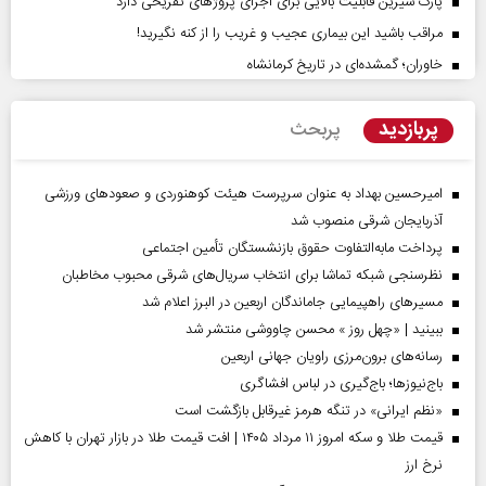
پارک شیرین قابلیت‌ بالایی برای اجرای پروژهای تفریحی دارد
مراقب باشید این بیماری عجیب و غریب را از کنه نگیرید!
خاوران؛ گمشده‌ای در تاریخ کرمانشاه
پربازدید
پربحث
امیرحسین بهداد به عنوان سرپرست هیئت کوهنوردی و صعودهای ورزشی
آذربایجان شرقی منصوب شد
پرداخت مابه‌التفاوت حقوق بازنشستگان تأمین اجتماعی
نظرسنجی شبکه تماشا برای انتخاب سریال‌های شرقی محبوب مخاطبان
مسیر‌های راهپیمایی جاماندگان اربعین در البرز اعلام شد
ببینید | «چهل روز » محسن چاووشی منتشر شد
رسانه‌های برون‌مرزی راویان جهانی اربعین
باج‌نیوزها؛ باج‌گیری در لباس افشاگری
«نظم ایرانی» در تنگه هرمز غیرقابل بازگشت است
قیمت طلا و سکه امروز ۱۱ مرداد ۱۴۰۵ | افت قیمت طلا در بازار تهران با کاهش
نرخ ارز