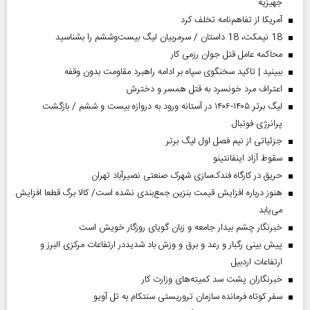
جهیزیه
آمریکا از تفاهم‌نامه تخلف کرد
18 نیمکت، 18 داستان / سرمربیان لیگ بیست‌وششم را بشناسید
محاکمه عامل قتل جوان رزمی کار
ببینید | تاکید سخنگوی سپاه بر ادامه راهبرد مقاومت بدون وقفه
اعتراف مرد خونسرد به قتل همسر و دخترش
لیگ برتر ۱۴۰۵-۱۴۰۶ در آستانه ورود به دروازه بیست و ششم / بازگشت
پرانرژی فوتبال
جزئیاتی از نیم فصل اول لیگ برتر
سقوط آزاد اینفانتینو
حریق در کارگاه فندک‌سازی شهرک صنعتی نصیرآباد تهران
هنوز درباره افزایش قیمت بنزین جمع‌بندی نشده است/ کالا برگ قطعا افزایش
می‌یابد
خبرنگار چشم بیدار جامعه و زبان گویای روزگار خویش است
پیش بینی رگبار و رعد و برق و وزش باد شدیددر ارتفاعات مرکزی البرز و
ارتفاعات اردبیل
خبرنگاران پشت سد کمیته‌های وزارت کار
سفر کوتاه فرمانده سازمان تروریستی سنتکام به تل آویو