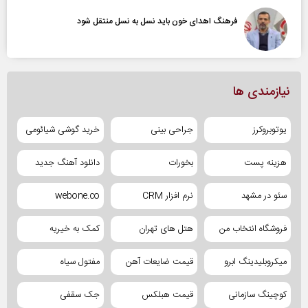
فرهنگ اهدای خون باید نسل به نسل منتقل شود
نیازمندی ها
یوتوبروکرز
جراحی بینی
خرید گوشی شیائومی
هزینه پست
بخورات
دانلود آهنگ جدید
سئو در مشهد
نرم افزار CRM
webone.co
فروشگاه انتخاب من
هتل های تهران
کمک به خیریه
میکروبلیدینگ ابرو
قیمت ضایعات آهن
مفتول سیاه
کوچینگ سازمانی
قیمت هبلکس
جک سقفی