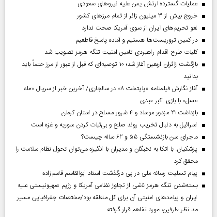
عملیات گسترده ارتش یمن علیه نیروهای سعودی
خروج بیش از ۳ میلیون زائر از تمام مرز‌های کشور
لغو تحریم‌های ایران از سوی آمریکا صحت ندارد
در کمین تروریست‌ها هستیم و آماده پاسخ قاطعیم
کلیات طرح اقدام راهبردی تامین امنیت تنگه هرمز تصویب شد
بازگشت زائران اربعین آغاز شد؛ ۱۰ توصیه‌ای که قبل از عبور از مرز حتماً باید
بدانید
آغاز نگارش فیلمنامه «پایتخت ۸» در سالجاری/ آخرین خبر از سریال «ماه
عسل» با بازی اکبر عبدی
بازداشت ۲۱ مزدور موساد و ۴ شرور مسلح در استان کرمان
اسرائیل به دنبال تخریب روند صلح و بی‌ثبات کردن سوریه و غزه است
ماجرای سن بازنشستگی ۵۵ و ۶۲ ساله چیست؟
پزشکیان: با اتکا به نخبگان و مدیران با انگیزه می‌توان تحول نظام سلامت را
محقق کرد
پیام تسلیت رسانه ملی در پی درگذشت استاد ابوالقاسم قاسم‌زاده
بسته‌شدن تنگه هرمز ناشی از تجاوز نظامی آمریکا و رژیم صهیونیستی علیه
ایران و پیامد‌های امنیتی آن برای کل منطقه بود/مختصات جغرافیایی مسیر
مد نظر طرفین، مورد تفاهم قرار گرفته