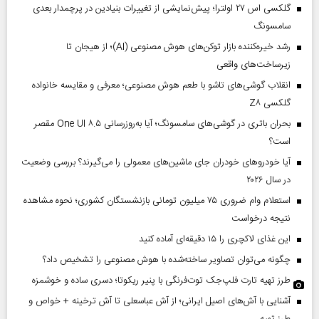
گلکسی اس ۲۷ اولترا؛ پیش‌نمایشی از تغییرات بنیادین در پرچمدار بعدی
سامسونگ
رشد خیره‌کننده بازار توکن‌های هوش مصنوعی (AI)؛ از هیجان تا
زیرساخت‌های واقعی
انقلاب گوشی‌های تاشو‌ با طعم هوش مصنوعی؛ معرفی و مقایسه خانواده
گلکسی Z۸
بحران باتری در گوشی‌های سامسونگ؛ آیا به‌روزرسانی One UI ۸.۵ مقصر
است؟
آیا خودروهای خودران جای ماشین‌های معمولی را می‌گیرند؟ بررسی وضعیت
در سال ۲۰۲۶
استعلام وام ضروری ۷۵ میلیون تومانی بازنشستگان کشوری؛ نحوه مشاهده
نتیجه درخواست
این غذای لاکچری را ۱۵ دقیقه‌ای آماده کنید
چگونه می‌توان تصاویر ساخته‌شده با هوش مصنوعی را تشخیص داد؟
طرز تهیه تارت فلپ‌جک توت‌فرنگی با پنیر ریکوتا؛ دسری ساده و خوشمزه
آشنایی با آش‌های اصیل ایرانی؛ از آش عباسعلی تا آش ترخینه + خواص و
طرز تهیه