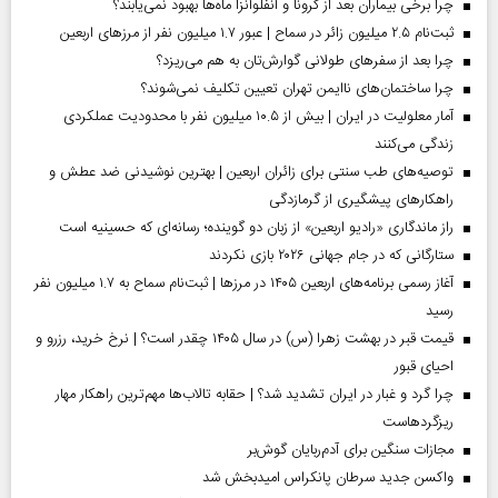
چرا برخی بیماران بعد از کرونا و آنفلوآنزا ماه‌ها بهبود نمی‌یابند؟
ثبت‌نام ۲.۵ میلیون زائر در سماح | عبور ۱.۷ میلیون نفر از مرز‌های اربعین
چرا بعد از سفرهای طولانی گوارش‌تان به هم می‌ریزد؟
چرا ساختمان‌های ناایمن تهران تعیین تکلیف نمی‌شوند؟
آمار معلولیت در ایران | بیش از ۱۰.۵ میلیون نفر با محدودیت عملکردی
زندگی می‌کنند
توصیه‌های طب سنتی برای زائران اربعین | بهترین نوشیدنی ضد عطش و
راهکارهای پیشگیری از گرمازدگی
راز ماندگاری «رادیو اربعین» از زبان دو گوینده؛ رسانه‌ای که حسینیه است
ستارگانی که در جام جهانی ۲۰۲۶ بازی نکردند
آغاز رسمی برنامه‌های اربعین ۱۴۰۵ در مرز‌ها | ثبت‌نام سماح به ۱.۷ میلیون نفر
رسید
قیمت قبر در بهشت زهرا (س) در سال ۱۴۰۵ چقدر است؟ | نرخ خرید، رزرو و
احیای قبور
چرا گرد و غبار در ایران تشدید شد؟ | حقابه تالاب‌ها مهم‌ترین راهکار مهار
ریزگردهاست
مجازات سنگین برای آدم‌ربایان گوش‌بر
واکسن جدید سرطان پانکراس امیدبخش شد