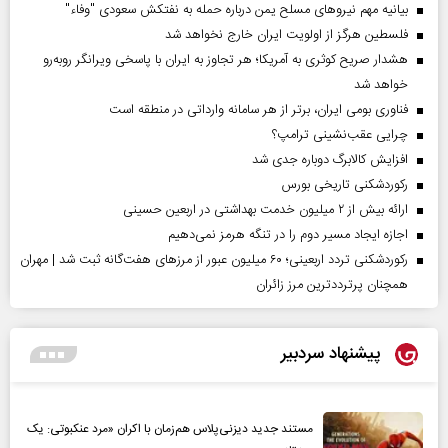
بیانیه مهم نیروهای مسلح یمن درباره حمله به نفتکش سعودی "وفاء"
فلسطین هرگز از اولویت ایران خارج نخواهد شد
هشدار صریح کوثری به آمریکا؛ هر تجاوز به ایران با پاسخی ویرانگر روبه‌رو
خواهد شد
فناوری بومی ایران، برتر از هر سامانه وارداتی در منطقه است
چرایی عقب‌نشینی ترامپ؟
افزایش کالابرگ دوباره جدی شد
رکوردشکنی تاریخی بورس
ارائه بیش از ۲ میلیون خدمت بهداشتی در اربعین حسینی
اجازه ایجاد مسیر دوم را در تنگه هرمز نمی‌دهیم
رکوردشکنی تردد اربعینی؛ ۶۰ میلیون عبور از مرزهای هفت‌گانه ثبت شد | مهران
همچنان پرترددترین مرز زائران
پیشنهاد سردبیر
مستند جدید دیزنی‌پلاس هم‌زمان با اکران «مرد عنکبوتی: یک