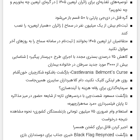
توصیه‌های تغذیه‌ای برای زائران اربعین ۱۴۰۵ | در گرمای اربعین چه بخوریم و
چه نخوریم؟
گره قتل در دی‌جی پارتی با ۵۰ قسم باز می‌شود
ثبت‌نام بیش از یک میلیون نفر در سماح | زائران «همیار اربعین» را نصب
کنند
متقاضیان ارز اربعین ۱۴۰۵ بخوانند | ثبت‌نام در سامانه سماح را به روز‌های آخر
موکول نکنید
کاهش ۲۵ درصدی بستری مجدد با اجرای طرح «پرستار پیگیر» | شناسایی
بیش از ۳۰۰۰ مورد جدید سرطان در خانواده بیماران
Castlevania: Belmont’s Curse؛ بازگشت باشکوه شکارچیان خون‌آشام
روی هر لینکی کلیک نکنید، دام کلاهبرداران سایبری همین‌جاست
سرمایه‌گذاری برای رفاه؛ هزینه یا آینده‌سازی؟
بازگشت مسعود شصت‌چی با دردسر‌های تازه؛ از شایعه حضور در میز مذاکره
تا پایان فیلمبرداری «مرد سه‌هزارچهره»
استعلام وام ضروری ۷۵ میلیون تومانی بازنشستگان کشوری؛ نحوه مشاهده
نتیجه درخواست
اجیر کردن قاتل برای کشتن همسر!
بازگشت Black Flag Resynced خبری جذاب برای دوستداران بازی