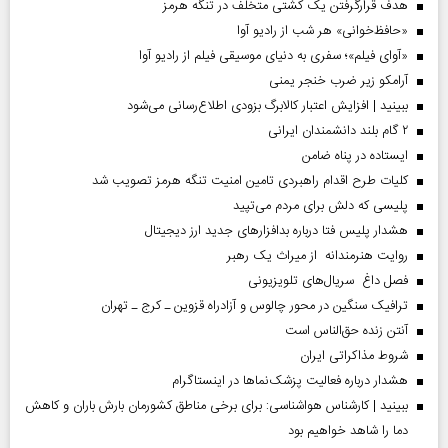
هدف قرارگرفتن یک کشتی متخلف در تنگه هرمز
«حافظ‌خوانی» هر شب از رادیو آوا
«آوای فیلم»؛ سفری به دنیای موسیقی فیلم از رادیو آوا
آرامکو زیر ضرب خنجر یمنی
ببینید | افزایش اعتبار کالابرگ بزودی اطلاع‌رسانی می‌شود
۲ گام بلند دانشمندان ایرانی
ایستاده در پناه ضامن
کلیات طرح اقدام راهبردی تامین امنیت تنگه هرمز تصویب شد
پلیسی که دلش برای مردم می‌تپید
هشدار پلیس فتا درباره بدافزار‌های جدید ارز دیجیتال
روایت هنرمندانه از میراث یک رهبر
فصل داغ سریال‌های تلویزیونی
ترافیک سنگین در محور چالوس و آزادراه قزوین ـ کرج ـ تهران
آنتن زنده حق‌الناس است
شروط مذاکراتی ایران
هشدار درباره فعالیت پزشک‌نما‌ها در اینستاگرام
ببینید | کارشناس هواشناسی: برای برخی مناطق کشورمان بارش باران و کاهش
دما را شاهد خواهیم بود