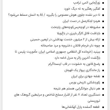
زورآزمایی اتمی ترامپ
کفگیر رهگیر به ته دیگ خورد
تا دیر نشده جلوی هوش مصنوعی را بگیرید / AI به انسان مسلط می‌شود؟
هرمز؛ ابتکارعمل در دست ایران
مشروطه در کوچه‌پس‌کوچه‌های پایتخت
بازداشت قاتل کارگر باربری در باغ‌ویلا
ارائه بیش از ۲ میلیون خدمت بهداشتی در اربعین حسینی
چوبه دار، فرجام قاتلان دختربچه و مرد صاحبخانه
ببینید | فرمانده کل انتظامی جمهوری اسلامی ایران­: مأموریت پلیس تا
بازگشت آخرین زائر به منزل ادامه دارد
پاسخ قانون به خشونت در قاب اینستاگرام
راز ماندگاری پرواز یک قهرمان
نقشه جهادی برای ایران
رکوردشکنی تاریخی بورس
هم دنبال جوانگرایی هستم هم نتیجه
دستگیری تعداد ۸ نفر از اشرار مسلح شاخص و مرتبطین گروهک های
تروریستی
قطعه گمشده پازل کهکشانی‌ها