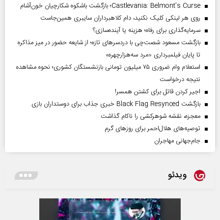
Castlevania: Belmont’s Curse؛ بازگشت باشکوه شکارچیان خون‌آشام
روی هر لینکی کلیک نکنید، دام کلاهبرداران سایبری همین‌جاست
سرمایه‌گذاری برای رفاه؛ هزینه یا آینده‌سازی؟
بازگشت مسعود شصت‌چی با دردسر‌های تازه؛ از شایعه حضور در میز مذاکره
تا پایان فیلمبرداری «مرد سه‌هزارچهره»
استعلام وام ضروری ۷۵ میلیون تومانی بازنشستگان کشوری؛ نحوه مشاهده
نتیجه درخواست
اجیر کردن قاتل برای کشتن همسر!
بازگشت Black Flag Resynced خبری جذاب برای دوستداران بازی
معجزه، نقشه شوهرکشی را ناکام گذاشت
توصیه‌های هلال‌احمر برای روز‌های گرم
جام‌جهانی مهاجران
ویدئو