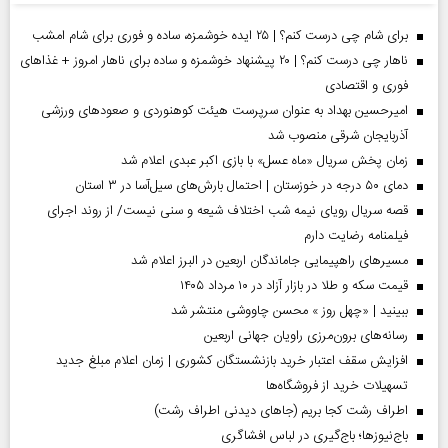
برای شام چی درست کنم؟ | ۲۵ ایده خوشمزه، ساده و فوری برای شام امشب
ناهار چی درست کنم؟ | ۲۰ پیشنهاد خوشمزه و ساده برای ناهار امروز + غذاهای
فوری و اقتصادی
امیرحسین بهداد به عنوان سرپرست هیئت کوهنوردی و صعودهای ورزشی
آذربایجان شرقی منصوب شد
زمان پخش سریال «ماه عسل» با بازی اکبر عبدی اعلام شد
دمای ۵۰ درجه در خوزستان | احتمال بارش‌های سیل‌آسا در ۳ استان
قصه سریال رویای نیمه شب اختلاف شیعه و سنی نیست/ از روند اجرای
فیلمنامه رضایت دارم
مسیر‌های راهپیمایی جاماندگان اربعین در البرز اعلام شد
قیمت سکه و طلا در بازار آزاد در ۱۰ مرداد ۱۴۰۵
ببینید | «چهل روز » محسن چاووشی منتشر شد
رسانه‌های برون‌مرزی راویان جهانی اربعین
افزایش سقف اعتبار خرید بازنشستگان کشوری | زمان اعلام مبلغ جدید
تسهیلات خرید از فروشگاه‌ها
اطراف رشت کجا بریم (جاهای دیدنی اطراف رشت)
باج‌نیوزها؛ باج‌گیری در لباس افشاگری