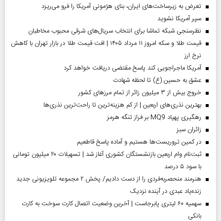
تعرض به زیرساخت‌های ایران، بنای هژمونی آمریکا را فرو می‌ریزد
سپر آمریکا نشوید
نظرسنجی شبکه تماشا برای انتخاب سریال‌های شرقی محبوب مخاطبان
قیمت طلا و سکه امروز ۱۱ مرداد ۱۴۰۵ | افت قیمت طلا در بازار تهران با کاهش
نرخ ارز
آمریکا ماجراجویی کند پاسخ مقتضی دریافت خواهد کرد
عشق به حسین (ع) تا لحظه شهادت
خروج بیش از ۳ میلیون زائر از تمام مرز‌های کشور
بهترین نذری‌های اربعین | از کم هزینه‌ترین تا راحت‌ترین نذری‌ها
رهگیری پهپاد MQ9 بر فراز تنگه هرمز
‌زائران سبز
در کمین تروریست‌ها هستیم و آماده پاسخ قاطعیم
ثبت‌نام وام اربعین بازنشستگان کشوری آغاز شد | تسهیلات ۲۰ میلیون تومانی
با سود ۵ درصد
هنرمند منحصر‌به‌فردی را از دست دادیم/ پخش ۲ مجموعه تلویزیونی جدید
زنده‌یاد عبدی در آینده نزدیک
سهمیه ۶۰ لیتری پابرجاست | آخرین وضعیت اتصال کارت سوخت به کارت
بانکی