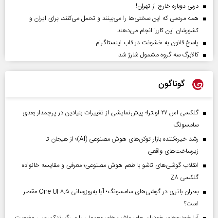
دربی دوباره خارج از تهران!
همه مردمی که این سختی‌ها را می‌بینند و تحمل می‌کنند، برای ایران و
کشورشان این کاررا انجام می‌دهند
پاسخ قانون به خشونت در قاب اینستاگرام
کالابرگ سه گروه مشمول شارژ شد
گوناگون
گلکسی اس ۲۷ اولترا؛ پیش‌نمایشی از تغییرات بنیادین در پرچمدار بعدی
سامسونگ
رشد خیره‌کننده بازار توکن‌های هوش مصنوعی (AI)؛ از هیجان تا
زیرساخت‌های واقعی
انقلاب گوشی‌های تاشو‌ با طعم هوش مصنوعی؛ معرفی و مقایسه خانواده
گلکسی Z۸
بحران باتری در گوشی‌های سامسونگ؛ آیا به‌روزرسانی One UI ۸.۵ مقصر
است؟