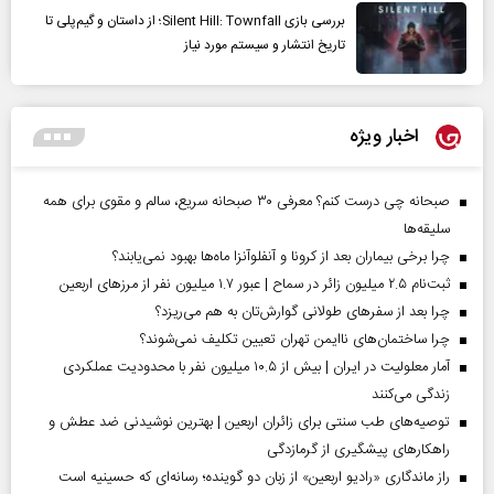
بررسی بازی Silent Hill: Townfall؛ از داستان و گیم‌پلی تا
تاریخ انتشار و سیستم مورد نیاز
اخبار ویژه
صبحانه چی درست کنم؟ معرفی ۳۰ صبحانه سریع، سالم و مقوی برای همه
سلیقه‌ها
چرا برخی بیماران بعد از کرونا و آنفلوآنزا ماه‌ها بهبود نمی‌یابند؟
ثبت‌نام ۲.۵ میلیون زائر در سماح | عبور ۱.۷ میلیون نفر از مرز‌های اربعین
چرا بعد از سفرهای طولانی گوارش‌تان به هم می‌ریزد؟
چرا ساختمان‌های ناایمن تهران تعیین تکلیف نمی‌شوند؟
آمار معلولیت در ایران | بیش از ۱۰.۵ میلیون نفر با محدودیت عملکردی
زندگی می‌کنند
توصیه‌های طب سنتی برای زائران اربعین | بهترین نوشیدنی ضد عطش و
راهکارهای پیشگیری از گرمازدگی
راز ماندگاری «رادیو اربعین» از زبان دو گوینده؛ رسانه‌ای که حسینیه است