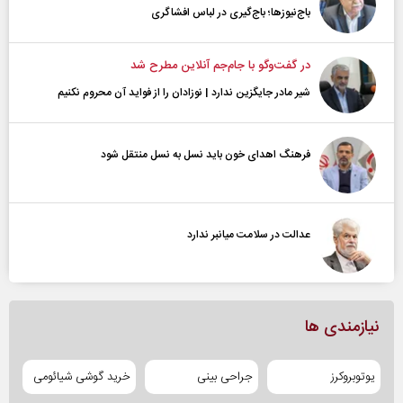
باج‌نیوزها؛ باج‌گیری در لباس افشاگری
در گفت‌و‌گو با جام‌جم آنلاین مطرح شد
شیر مادر جایگزین ندارد | نوزادان را از فواید آن محروم نکنیم
فرهنگ اهدای خون باید نسل به نسل منتقل شود
عدالت در سلامت میانبر ندارد
نیازمندی ها
یوتوبروکرز
جراحی بینی
خرید گوشی شیائومی