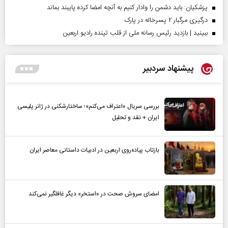
پزشکیان: باید دشمن را وادار کنیم به آنچه امضا کرده پایبند بماند
درگیری مرگبار ۲ پسرخاله در پارک
ببینید | بازدید رئیس رسانه ملی از قلب تپنده رادیو اربعین
پیشنهاد سردبیر
بررسی سریال «اعتراف می‌کنم»؛ ساختارشکنی در ژانر پلیسی
ایران + نقد و تحلیل
بازتاب پیاده‌روی اربعین در ادبیات داستانی معاصر ایران
امضای سروش صحت در «استخر» دیگر غافلگیر نمی‌کند