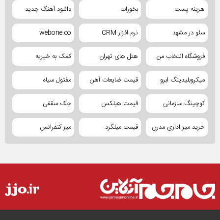
هزینه پست
بخورات
دانلود آهنگ جدید
سئو در مشهد
نرم افزار CRM
webone.co
فروشگاه انتخاب من
هتل های تهران
کمک به خیریه
میکروبلیدینگ ابرو
قیمت ضایعات آهن
مفتول سیاه
کوچینگ سازمانی
قیمت هبلکس
جک سقفی
خرید میز اداری مدرن
قیمت میلگرد
میز کنفرانس