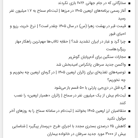
ستارگانی که در جام جهانی ۲۰۲۶ بازی نکردند
آغاز رسمی برنامه‌های اربعین ۱۴۰۵ در مرز‌ها | ثبت‌نام سماح به ۱.۷ میلیون نفر
رسید
قیمت قبر در بهشت زهرا (س) در سال ۱۴۰۵ چقدر است؟ | نرخ خرید، رزرو و
احیای قبور
چرا گرد و غبار در ایران تشدید شد؟ | حقابه تالاب‌ها مهم‌ترین راهکار مهار
ریزگردهاست
مجازات سنگین برای آدم‌ربایان گوش‌بر
واکسن جدید سرطان پانکراس امیدبخش شد
توصیه‌های تغذیه‌ای برای زائران اربعین ۱۴۰۵ | در گرمای اربعین چه بخوریم و
چه نخوریم؟
گره قتل در دی‌جی پارتی با ۵۰ قسم باز می‌شود
ثبت‌نام بیش از یک میلیون نفر در سماح | زائران «همیار اربعین» را نصب
کنند
متقاضیان ارز اربعین ۱۴۰۵ بخوانند | ثبت‌نام در سامانه سماح را به روز‌های آخر
موکول نکنید
کاهش ۲۵ درصدی بستری مجدد با اجرای طرح «پرستار پیگیر» | شناسایی
بیش از ۳۰۰۰ مورد جدید سرطان در خانواده بیماران