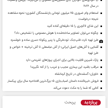
آیا خودروهای خودران جای ماشین‌های معمولی را می‌گیرند؟ بررسی وضعیت
در سال ۲۰۲۶
استعلام وام ضروری ۷۵ میلیون تومانی بازنشستگان کشوری؛ نحوه مشاهده
نتیجه درخواست
این غذای لاکچری را ۱۵ دقیقه‌ای آماده کنید
چگونه می‌توان تصاویر ساخته‌شده با هوش مصنوعی را تشخیص داد؟
طرز تهیه تارت فلپ‌جک توت‌فرنگی با پنیر ریکوتا؛ دسری ساده و خوشمزه
آشنایی با آش‌های اصیل ایرانی؛ از آش عباسعلی تا آش ترخینه + خواص و
طرز تهیه
پارک شیرین قابلیت‌ بالایی برای اجرای پروژهای تفریحی دارد
مراقب باشید این بیماری عجیب و غریب را از کنه نگیرید!
خاوران؛ گمشده‌ای در تاریخ کرمانشاه
فروش خیره‌کننده داستان اسباب‌بازی ۵؛ بزرگ‌ترین افتتاحیه سال برای پیکسار
کتابی که شما را به مکث دعوت می‌کند
پربازدید
پربحث