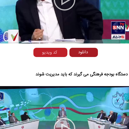
Play
Video
دانلود
کد ویدیو
انی _ اسلامی در مکتب
غروب خورشید نبوت، طلوع تمدن
د
امت
عیسی‌نیا
ستگاه بودجه فرهنگی می گیرند که باید مدیریت شوند
ید احمدی - نویسنده و