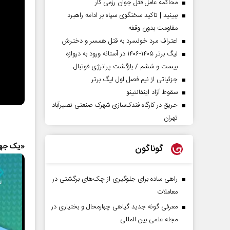
محاکمه عامل قتل جوان رزمی کار
ببینید | تاکید سخنگوی سپاه بر ادامه راهبرد
مقاومت بدون وقفه
اعتراف مرد خونسرد به قتل همسر و دخترش
لیگ برتر ۱۴۰۵-۱۴۰۶ در آستانه ورود به دروازه
بیست و ششم / بازگشت پرانرژی فوتبال
جزئیاتی از نیم فصل اول لیگ برتر
سقوط آزاد اینفانتینو
حریق در کارگاه فندک‌سازی شهرک صنعتی نصیرآباد
تهران
«یک جها
گوناگون
راهی ساده برای جلوگیری از چک‌های برگشتی در
معاملات
معرفی گونه جدید گیاهی چهارمحال و بختیاری در
مجله علمی بین المللی