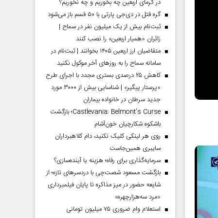
در گرمای اربعین چه بخوریم و چه نخوریم؟
گره قتل در دی‌جی پارتی با ۵۰ قسم باز می‌شود
ثبت‌نام بیش از یک میلیون نفر در سماح |
زائران «همیار اربعین» را نصب کنند
متقاضیان ارز اربعین ۱۴۰۵ بخوانند | ثبت‌نام در
سامانه سماح را به روز‌های آخر موکول نکنید
کاهش ۲۵ درصدی بستری مجدد با اجرای طرح
«پرستار پیگیر» | شناسایی بیش از ۳۰۰۰ مورد
جدید سرطان در خانواده بیماران
Castlevania: Belmont’s Curse؛ بازگشت
باشکوه شکارچیان خون‌آشام
روی هر لینکی کلیک نکنید، دام کلاهبرداران
سایبری همین‌جاست
سرمایه‌گذاری برای رفاه؛ هزینه یا آینده‌سازی؟
بازگشت مسعود شصت‌چی با دردسر‌های تازه؛ از
شایعه حضور در میز مذاکره تا پایان فیلمبرداری
«مرد سه‌هزارچهره»
استعلام وام ضروری ۷۵ میلیون تومانی