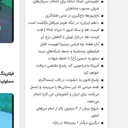
نظرسنجی شبکه تماشا برای انتخاب سریال‌های
شرقی محبوب مخاطبان
باج‌نیوزها؛ باج‌گیری در لباس افشاگری
«نظم ایرانی» در تنگه هرمز غیرقابل بازگشت است
قیمت طلا و سکه امروز ۱۱ مرداد ۱۴۰۵ | افت
قیمت طلا در بازار تهران با کاهش نرخ ارز
آخر هفته چه فیلمی ببینیم؟ فهرست کامل
فیلم‌های پنجشنبه و جمعه شبکه‌های سیما
عشق به حسین (ع) تا لحظه شهادت
آمریکا ماجراجویی کند پاسخ مقتضی دریافت
خواهد کرد
فیلترینگ
دماه
صفحات نخست‌روزنامه ها‌ی پنجشنبه‌۸ مردادماه
صفحات 
پاسخ قانون به خشونت در قاب اینستاگرام
مسئولیت
همه مردمی که این سختی‌ها را می‌بینند و تحمل
می‌کنند، برای ایران و کشورشان این کاررا انجام
می‌دهند
خروج بیش از ۳ میلیون زائر از تمام مرز‌های
کشور
درگیری مرگبار ۲ پسرخاله در پارک