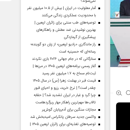
نمی‌شوند؟
آمار معلولیت در ایران | بیش از ۱۰.۵ میلیون نفر
با محدودیت عملکردی زندگی می‌کنند
توصیه‌های طب سنتی برای زائران اربعین |
بهترین نوشیدنی ضد عطش و راهکارهای
پیشگیری از گرمازدگی
راز ماندگاری «رادیو اربعین» از زبان دو گوینده؛
رسانه‌ای که حسینیه است
ستارگانی که در جام جهانی ۲۰۲۶ بازی نکردند
آغاز رسمی برنامه‌های اربعین ۱۴۰۵ در مرز‌ها |
ثبت‌نام سماح به ۱.۷ میلیون نفر رسید
قیمت قبر در بهشت زهرا (س) در سال ۱۴۰۵
چقدر است؟ | نرخ خرید، رزرو و احیای قبور
چرا گرد و غبار در ایران تشدید شد؟ | حقابه
تالاب‌ها مهم‌ترین راهکار مهار ریزگردهاست
مجازات سنگین برای آدم‌ربایان گوش‌بر
واکسن جدید سرطان پانکراس امیدبخش شد
توصیه‌های تغذیه‌ای برای زائران اربعین ۱۴۰۵ |