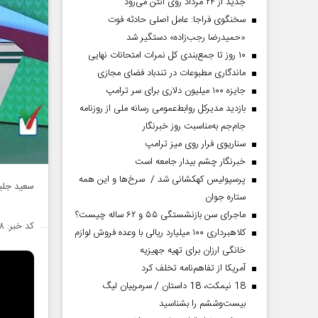
جدید از ۲۴ مرداد روی آنتن می‌رود
سخنگوی فراجا: عامل اصلی حادثه فوت
«حمیدرضا رجب‌زاده» دستگیر شد
۱۰ روز تا جمع‌بندی کل نمرات امتحانات نهایی
ماندگاری مطبوعات در تندباد فضای مجازی
جایزه ۱۰۰ میلیون دلاری برای سر ترامپ
بازدید مدیرکل روابط‌عمومی رسانه ملی از روزنامه
جام‌جم به‌مناسبت روز خبرنگار
سناریوی فرار روی میز ترامپ
خبرنگار چشم بیدار جامعه است
پرسپولیس کهکشانی شد / سرخ‌ها و این همه
سعید جلیل
ستاره جوان
ماجرای سن بازنشستگی ۵۵ و ۶۲ ساله چیست؟
کد خبر: ۱۴۶۱۰۶۸
کلاهبرداری ۱۰۰ میلیارد ریالی با وعده فروش لوازم
خانگی ارزان برای تهیه جهیزیه
آمریکا از تفاهم‌نامه تخلف کرد
18 نیمکت، 18 داستان / سرمربیان لیگ
بیست‌وششم را بشناسید