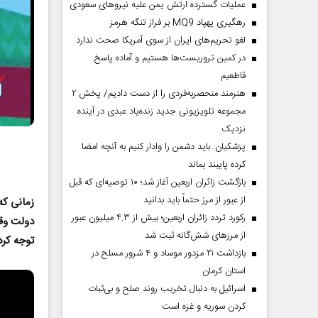
عملیات گسترده ارتش یمن علیه نیروهای سعودی
رهگیری پهپاد MQ9 بر فراز تنگه هرمز
لغو تحریم‌های ایران از سوی آمریکا صحت ندارد
در کمین تروریست‌ها هستیم و آماده پاسخ
قاطعیم
هنرمند منحصر‌به‌فردی را از دست دادیم/ پخش ۲
مجموعه تلویزیونی جدید زنده‌یاد عبدی در آینده
نزدیک
پزشکیان: باید دشمن را وادار کنیم به آنچه امضا
کرده پایبند بماند
بازگشت زائران اربعین آغاز شد؛ ۱۰ توصیه‌ای که قبل
از عبور از مرز حتماً باید بدانید
زمانی که
رکورد تردد زائران اربعین؛ بیش از ۴.۳ میلیون عبور
دولت وقت
از مرزهای شش‌گانه ثبت شد
توجه کرد
بازداشت ۲۱ مزدور موساد و ۴ شرور مسلح در
استان کرمان
اسرائیل به دنبال تخریب روند صلح و بی‌ثبات
کردن سوریه و غزه است