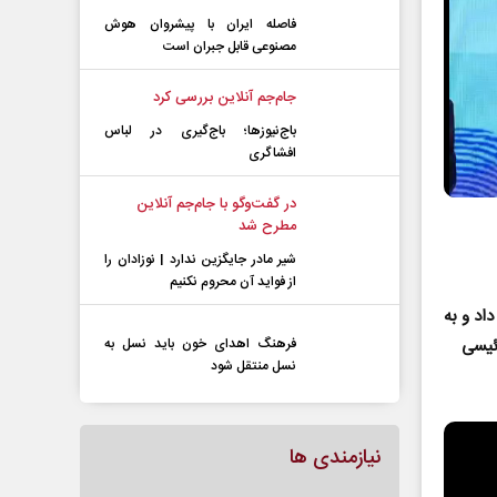
فاصله ایران با پیشرو‌ان هوش
مصنوعی قابل جبران است
جام‌جم آنلاین بررسی کرد
باج‌نیوزها؛ باج‌گیری در لباس
افشاگری
در گفت‌و‌گو با جام‌جم آنلاین
مطرح شد
شیر مادر جایگزین ندارد | نوزادان را
از فواید آن محروم نکنیم
اد و به
فرهنگ اهدای خون باید نسل به
ئیسی
نسل منتقل شود
نیازمندی ها