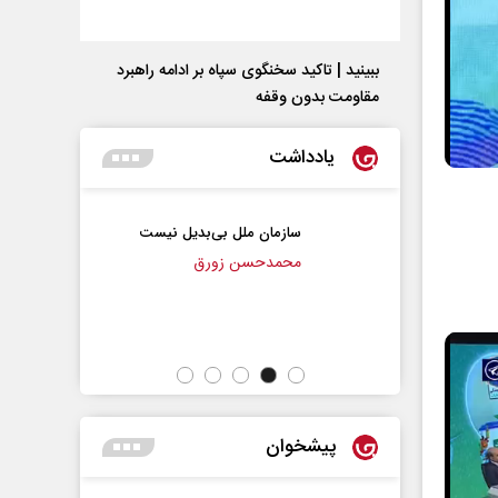
ببینید | تاکید سخنگوی سپاه بر ادامه راهبرد
مقاومت بدون وقفه
یادداشت
سازمان ملل بی‌بدیل نیست
پیامبر اکرم(ص)
وظیفه مؤمنان
محمدحسن زورق
حجت‌الاسلام دکتر ناصر ر
مسائل فرهنگی
پیشخوان