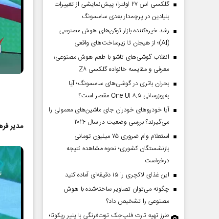
گلکسی اس ۲۷ اولترا؛ پیش‌نمایشی از تغییرات
بنیادین در پرچمدار بعدی سامسونگ
رشد خیره‌کننده بازار توکن‌های هوش مصنوعی
(AI)؛ از هیجان تا زیرساخت‌های واقعی
انقلاب گوشی‌های تاشو‌ با طعم هوش مصنوعی؛
معرفی و مقایسه خانواده گلکسی Z۸
بحران باتری در گوشی‌های سامسونگ؛ آیا
به‌روزرسانی One UI ۸.۵ مقصر است؟
آیا خودروهای خودران جای ماشین‌های معمولی را
می‌گیرند؟ بررسی وضعیت در سال ۲۰۲۶
مدیر فره
استعلام وام ضروری ۷۵ میلیون تومانی
بازنشستگان کشوری؛ نحوه مشاهده نتیجه
درخواست
این غذای لاکچری را ۱۵ دقیقه‌ای آماده کنید
چگونه می‌توان تصاویر ساخته‌شده با هوش
مصنوعی را تشخیص داد؟
طرز تهیه تارت فلپ‌جک توت‌فرنگی با پنیر ریکوتا؛