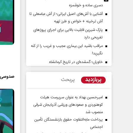
دسری ساده و خوشمزه
آشنایی با آش‌های اصیل ایرانی؛ از آش عباسعلی تا
آش ترخینه + خواص و طرز تهیه
پارک شیرین قابلیت‌ بالایی برای اجرای پروژهای
تفریحی دارد
مراقب باشید این بیماری عجیب و غریب را از کنه
نگیرید!
خاوران؛ گمشده‌ای در تاریخ کرمانشاه
ر
نقش جنگ آمریکا و ایران بر تغییر
هویت ایر
موازنه قدرت در خاورمیانه
امام شهی
صدوسی د
پربازدید
پربحث
داوود منظور - رئیس سابق سازمان برنامه و
حجت‌الاسلام دکتر حم
بودجه کشور
پژوهشگر
امیرحسین بهداد به عنوان سرپرست هیئت
کوهنوردی و صعودهای ورزشی آذربایجان شرقی
منصوب شد
پرداخت مابه‌التفاوت حقوق بازنشستگان تأمین
اجتماعی