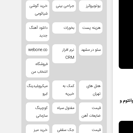
یوتوبروکرز
جراحی بینی
خرید گوشی
شیائومی
هزینه پست
بخورات
دانلود آهنگ
جدید
سئو در مشهد
نرم افزار
webone.co
CRM
فروشگاه
انتخاب من
هتل های
کمک به
میکروبلیدینگ
تهران
خیریه
ابرو
نتوم و
قیمت
مفتول سیاه
کوچینگ
ضایعات آهن
سازمانی
قیمت
جک سقفی
خرید میز