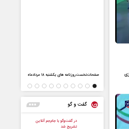
زی
اه
صفحات‌نخست‌روزنامه ها‌ی یکشنبه ۱۸ مردادماه
صفحات‌نخست‌رو
گفت و گو
در گفت‌و‌گو با جام‌جم آنلاین
تشریح شد