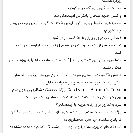
ریزگردهاست
مجازات سنگین برای آدم‌ربایان گوش‌بر
واکسن جدید سرطان پانکراس امیدبخش شد
توصیه‌های تغذیه‌ای برای زائران اربعین ۱۴۰۵ | در گرمای اربعین چه بخوریم و
چه نخوریم؟
گره قتل در دی‌جی پارتی با ۵۰ قسم باز می‌شود
ثبت‌نام بیش از یک میلیون نفر در سماح | زائران «همیار اربعین» را نصب
کنند
متقاضیان ارز اربعین ۱۴۰۵ بخوانند | ثبت‌نام در سامانه سماح را به روز‌های آخر
موکول نکنید
کاهش ۲۵ درصدی بستری مجدد با اجرای طرح «پرستار پیگیر» | شناسایی
بیش از ۳۰۰۰ مورد جدید سرطان در خانواده بیماران
Castlevania: Belmont’s Curse؛ بازگشت باشکوه شکارچیان خون‌آشام
روی هر لینکی کلیک نکنید، دام کلاهبرداران سایبری همین‌جاست
سرمایه‌گذاری برای رفاه؛ هزینه یا آینده‌سازی؟
بازگشت مسعود شصت‌چی با دردسر‌های تازه؛ از شایعه حضور در میز مذاکره
تا پایان فیلمبرداری «مرد سه‌هزارچهره»
استعلام وام ضروری ۷۵ میلیون تومانی بازنشستگان کشوری؛ نحوه مشاهده