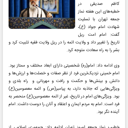
کاظم صدیقی در
خطبه‌های این هفته نماز
جمعه تهران با تسلیت
شهادت امام جواد (ع)،
گفت: امام امت ریل
تاریخ را تغییر داد و ولایت ائمه را در ریل ولایت فقیه تثبیت کرد و
بشر را به راه سعادت متوجه کرد.
وی ادامه داد: امام(ره) شخصیتی دارای ابعاد مختلف و ممتاز بود.
امام خمینی نزدیک‌ترین فرد از نظر صفات و خصلت‌ها و ارزش‌ها و
دانش و بینش‌ها و حکمت و رافت و مهربانی و راه بلدی و
ویژگی‌هایی که جاذبه دارد، به پیامبر(ص) و ائمه معصومین(ع)
بود. ویژگی‌های امام در تاریخ، غیر از ائمه معصومین(ع) منحصر به
فرد است. امام به مردم ایمان و اعتقاد و آنان را دوست داشت. امام
آینده نگر بود.
خطیب نماز جمعه امروز تهران ادامه داد: جمهوری اسلامی از