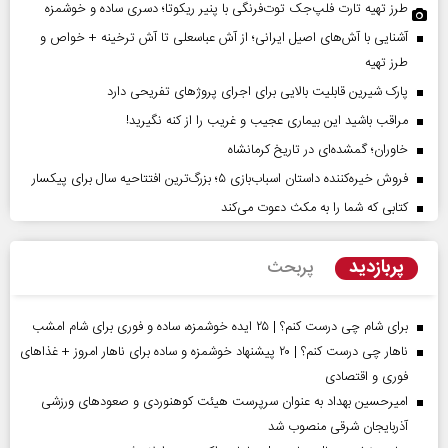
طرز تهیه تارت فلپ‌جک توت‌فرنگی با پنیر ریکوتا؛ دسری ساده و خوشمزه
آشنایی با آش‌های اصیل ایرانی؛ از آش عباسعلی تا آش ترخینه + خواص و
طرز تهیه
پارک شیرین قابلیت‌ بالایی برای اجرای پروژهای تفریحی دارد
مراقب باشید این بیماری عجیب و غریب را از کنه نگیرید!
خاوران؛ گمشده‌ای در تاریخ کرمانشاه
فروش خیره‌کننده داستان اسباب‌بازی ۵؛ بزرگ‌ترین افتتاحیه سال برای پیکسار
کتابی که شما را به مکث دعوت می‌کند
پربازدید
پربحث
برای شام چی درست کنم؟ | ۲۵ ایده خوشمزه، ساده و فوری برای شام امشب
ناهار چی درست کنم؟ | ۲۰ پیشنهاد خوشمزه و ساده برای ناهار امروز + غذاهای
فوری و اقتصادی
امیرحسین بهداد به عنوان سرپرست هیئت کوهنوردی و صعودهای ورزشی
آذربایجان شرقی منصوب شد