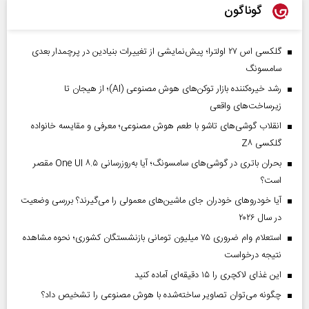
گوناگون
گلکسی اس ۲۷ اولترا؛ پیش‌نمایشی از تغییرات بنیادین در پرچمدار بعدی
سامسونگ
رشد خیره‌کننده بازار توکن‌های هوش مصنوعی (AI)؛ از هیجان تا
زیرساخت‌های واقعی
انقلاب گوشی‌های تاشو‌ با طعم هوش مصنوعی؛ معرفی و مقایسه خانواده
گلکسی Z۸
بحران باتری در گوشی‌های سامسونگ؛ آیا به‌روزرسانی One UI ۸.۵ مقصر
است؟
آیا خودروهای خودران جای ماشین‌های معمولی را می‌گیرند؟ بررسی وضعیت
در سال ۲۰۲۶
استعلام وام ضروری ۷۵ میلیون تومانی بازنشستگان کشوری؛ نحوه مشاهده
نتیجه درخواست
این غذای لاکچری را ۱۵ دقیقه‌ای آماده کنید
چگونه می‌توان تصاویر ساخته‌شده با هوش مصنوعی را تشخیص داد؟