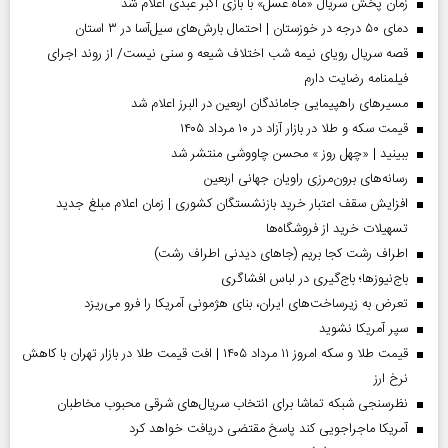
زمان پخش سریال «ماه عسل» با بازی اکبر عبدی اعلام شد
دمای ۵۰ درجه در خوزستان | احتمال بارش‌های سیل‌آسا در ۳ استان
قصه سریال رویای نیمه شب اختلاف شیعه و سنی نیست/ از روند اجرای
فیلمنامه رضایت دارم
مسیر‌های راهپیمایی جاماندگان اربعین در البرز اعلام شد
قیمت سکه و طلا در بازار آزاد در ۱۰ مرداد ۱۴۰۵
ببینید | «چهل روز » محسن چاووشی منتشر شد
رسانه‌های برون‌مرزی راویان جهانی اربعین
افزایش سقف اعتبار خرید بازنشستگان کشوری | زمان اعلام مبلغ جدید
تسهیلات خرید از فروشگاه‌ها
اطراف رشت کجا بریم (جاهای دیدنی اطراف رشت)
باج‌نیوزها؛ باج‌گیری در لباس افشاگری
تعرض به زیرساخت‌های ایران، بنای هژمونی آمریکا را فرو می‌ریزد
سپر آمریکا نشوید
قیمت طلا و سکه امروز ۱۱ مرداد ۱۴۰۵ | افت قیمت طلا در بازار تهران با کاهش
نرخ ارز
نظرسنجی شبکه تماشا برای انتخاب سریال‌های شرقی محبوب مخاطبان
آمریکا ماجراجویی کند پاسخ مقتضی دریافت خواهد کرد