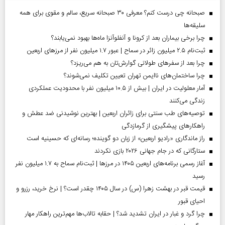
صبحانه چی درست کنم؟ معرفی ۳۰ صبحانه سریع، سالم و مقوی برای همه
سلیقه‌ها
چرا برخی بیماران بعد از کرونا و آنفلوآنزا ماه‌ها بهبود نمی‌یابند؟
ثبت‌نام ۲.۵ میلیون زائر در سماح | عبور ۱.۷ میلیون نفر از مرز‌های اربعین
چرا بعد از سفرهای طولانی گوارش‌تان به هم می‌ریزد؟
چرا ساختمان‌های ناایمن تهران تعیین تکلیف نمی‌شوند؟
آمار معلولیت در ایران | بیش از ۱۰.۵ میلیون نفر با محدودیت عملکردی
زندگی می‌کنند
توصیه‌های طب سنتی برای زائران اربعین | بهترین نوشیدنی ضد عطش و
راهکارهای پیشگیری از گرمازدگی
راز ماندگاری «رادیو اربعین» از زبان دو گوینده؛ رسانه‌ای که حسینیه است
ستارگانی که در جام جهانی ۲۰۲۶ بازی نکردند
آغاز رسمی برنامه‌های اربعین ۱۴۰۵ در مرز‌ها | ثبت‌نام سماح به ۱.۷ میلیون نفر
رسید
قیمت قبر در بهشت زهرا (س) در سال ۱۴۰۵ چقدر است؟ | نرخ خرید، رزرو و
احیای قبور
چرا گرد و غبار در ایران تشدید شد؟ | حقابه تالاب‌ها مهم‌ترین راهکار مهار