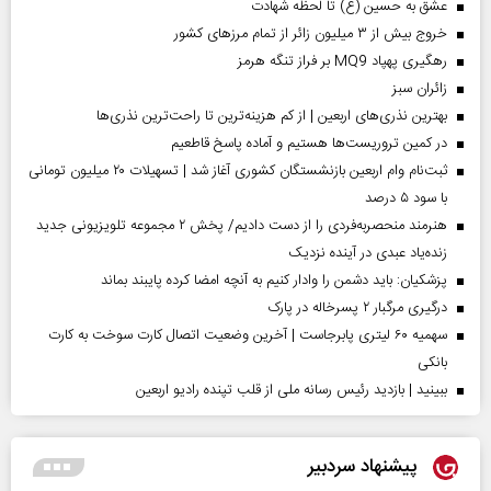
عشق به حسین (ع) تا لحظه شهادت
خروج بیش از ۳ میلیون زائر از تمام مرز‌های کشور
رهگیری پهپاد MQ9 بر فراز تنگه هرمز
‌زائران سبز
بهترین نذری‌های اربعین | از کم هزینه‌ترین تا راحت‌ترین نذری‌ها
در کمین تروریست‌ها هستیم و آماده پاسخ قاطعیم
ثبت‌نام وام اربعین بازنشستگان کشوری آغاز شد | تسهیلات ۲۰ میلیون تومانی
با سود ۵ درصد
هنرمند منحصر‌به‌فردی را از دست دادیم/ پخش ۲ مجموعه تلویزیونی جدید
زنده‌یاد عبدی در آینده نزدیک
پزشکیان: باید دشمن را وادار کنیم به آنچه امضا کرده پایبند بماند
درگیری مرگبار ۲ پسرخاله در پارک
سهمیه ۶۰ لیتری پابرجاست | آخرین وضعیت اتصال کارت سوخت به کارت
بانکی
ببینید | بازدید رئیس رسانه ملی از قلب تپنده رادیو اربعین
پیشنهاد سردبیر