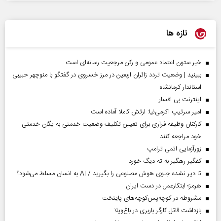
تازه ها
خبر ستون اعتماد عمومی و رکن مرجعیت رسانه‌ای است
ببینید | وضعیت تردد زائران اربعین در مرز خسروی در گفتگو با منوچهر حبیبی
استاندار کرمانشاه
اینترنت بی افسار
امیر سرتیپ اکرمی‌نیا: ارتش کاملا آماده است
کارکنان وظیفه فراری برای تعیین تکلیف وضعیت خدمتی به یگان خدمتی
خود مراجعه کنند
زورآزمایی اتمی ترامپ
کفگیر رهگیر به ته دیگ خورد
تا دیر نشده جلوی هوش مصنوعی را بگیرید / AI به انسان مسلط می‌شود؟
هرمز؛ ابتکارعمل در دست ایران
مشروطه در کوچه‌پس‌کوچه‌های پایتخت
بازداشت قاتل کارگر باربری در باغ‌ویلا