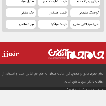
میکروبلیدینگ ابرو
قیمت ضایعات آهن
مفتول سیاه
کوچینگ سازمانی
قیمت هبلکس
جک سقفی
خرید میز اداری مدرن
قیمت میلگرد
میز کنفرانس
تمام حقوق مادی و معنوی این سایت متعلق به جام جم آنلاین است و استفاده از
مطالب با ذکر منبع بلامانع است.
طراحی و تولید
"ایران سامانه"