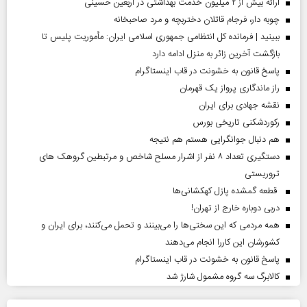
ارائه بیش از ۲ میلیون خدمت بهداشتی در اربعین حسینی
چوبه دار، فرجام قاتلان دختربچه و مرد صاحبخانه
ببینید | فرمانده کل انتظامی جمهوری اسلامی ایران­: مأموریت پلیس تا
بازگشت آخرین زائر به منزل ادامه دارد
پاسخ قانون به خشونت در قاب اینستاگرام
راز ماندگاری پرواز یک قهرمان
نقشه جهادی برای ایران
رکوردشکنی تاریخی بورس
هم دنبال جوانگرایی هستم هم نتیجه
دستگیری تعداد ۸ نفر از اشرار مسلح شاخص و مرتبطین گروهک های
تروریستی
قطعه گمشده پازل کهکشانی‌ها
دربی دوباره خارج از تهران!
همه مردمی که این سختی‌ها را می‌بینند و تحمل می‌کنند، برای ایران و
کشورشان این کاررا انجام می‌دهند
پاسخ قانون به خشونت در قاب اینستاگرام
کالابرگ سه گروه مشمول شارژ شد