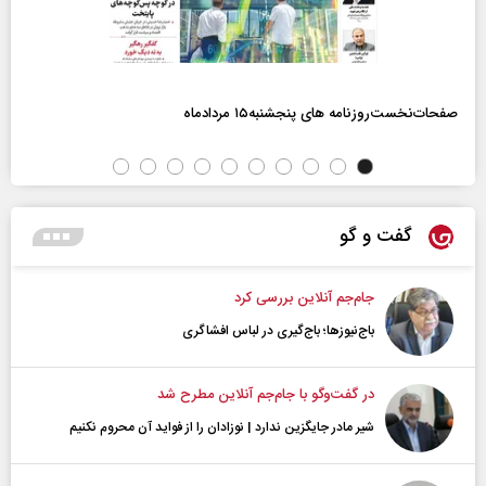
صفحات‌نخست‌روزنامه ها‌ی پنجشنبه‌۱۵ مردادماه
گفت و گو
جام‌جم آنلاین بررسی کرد
باج‌نیوزها؛ باج‌گیری در لباس افشاگری
در گفت‌و‌گو با جام‌جم آنلاین مطرح شد
شیر مادر جایگزین ندارد | نوزادان را از فواید آن محروم نکنیم