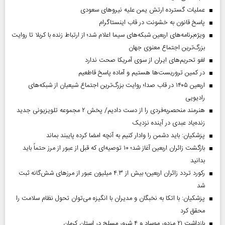
عملیات گسترده ارتش یمن علیه نیروهای سعودی
پاسخ قانون به خشونت در قاب اینستاگرام
ویژه‌برنامه‌های اربعین شبکه‌های سیما اعلام شد؛ از ارتباط زنده با کربلا تا روایت
بزرگ‌ترین اجتماع معنوی جهان
لغو تحریم‌های ایران از سوی آمریکا صحت ندارد
در کمین تروریست‌ها هستیم و آماده پاسخ قاطعیم
اربعین ۱۴۰۵ در قاب صدا؛ روایت بزرگ‌ترین اجتماع شیعیان از شبکه‌های
رادیویی
هنرمند منحصر‌به‌فردی را از دست دادیم/ پخش ۲ مجموعه تلویزیونی جدید
زنده‌یاد عبدی در آینده نزدیک
پزشکیان: باید دشمن را وادار کنیم به آنچه امضا کرده پایبند بماند
بازگشت زائران اربعین آغاز شد؛ ۱۰ توصیه‌ای که قبل از عبور از مرز حتماً باید
بدانید
رکورد تردد زائران اربعین؛ بیش از ۴.۳ میلیون عبور از مرزهای شش‌گانه ثبت
شد
پزشکیان: با اتکا به نخبگان و مدیران با انگیزه می‌توان تحول نظام سلامت را
محقق کرد
بازداشت ۲۱ مزدور موساد و ۴ شرور مسلح در استان کرمان