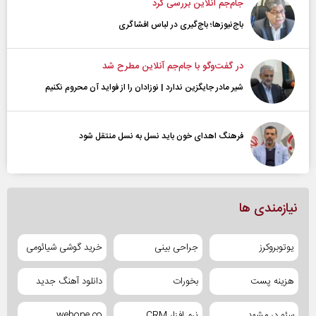
جام‌جم آنلاین بررسی کرد
باج‌نیوزها؛ باج‌گیری در لباس افشاگری
در گفت‌و‌گو با جام‌جم آنلاین مطرح شد
شیر مادر جایگزین ندارد | نوزادان را از فواید آن محروم نکنیم
فرهنگ اهدای خون باید نسل به نسل منتقل شود
نیازمندی ها
یوتوبروکرز
جراحی بینی
خرید گوشی شیائومی
هزینه پست
بخورات
دانلود آهنگ جدید
سئو در مشهد
نرم افزار CRM
webone.co