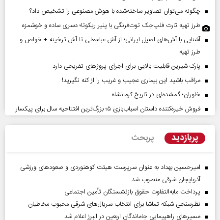
چگونه می‌توان تصاویر ساخته‌شده با هوش مصنوعی را تشخیص داد؟
طرز تهیه تارت فلپ‌جک توت‌فرنگی با پنیر ریکوتا؛ دسری ساده و خوشمزه
آشنایی با آش‌های اصیل ایرانی؛ از آش عباسعلی تا آش ترخینه + خواص و
طرز تهیه
پارک شیرین قابلیت‌ بالایی برای اجرای پروژهای تفریحی دارد
مراقب باشید این بیماری عجیب و غریب را از کنه نگیرید!
خاوران؛ گمشده‌ای در تاریخ کرمانشاه
فروش خیره‌کننده داستان اسباب‌بازی ۵؛ بزرگ‌ترین افتتاحیه سال برای پیکسار
پربازدید
پربحث
امیرحسین بهداد به عنوان سرپرست هیئت کوهنوردی و صعودهای ورزشی
آذربایجان شرقی منصوب شد
پرداخت مابه‌التفاوت حقوق بازنشستگان تأمین اجتماعی
نظرسنجی شبکه تماشا برای انتخاب سریال‌های شرقی محبوب مخاطبان
مسیر‌های راهپیمایی جاماندگان اربعین در البرز اعلام شد