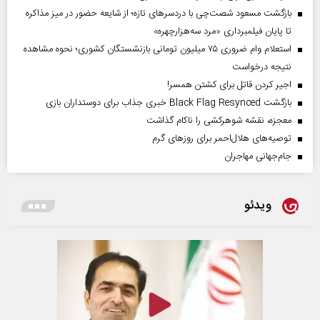
بازگشت مسعود شصت‌چی با دردسر‌های تازه؛ از شایعه حضور در میز مذاکره
تا پایان فیلمبرداری «مرد سه‌هزارچهره»
استعلام وام ضروری ۷۵ میلیون تومانی بازنشستگان کشوری؛ نحوه مشاهده
نتیجه درخواست
اجیر کردن قاتل برای کشتن همسر!
بازگشت Black Flag Resynced خبری جذاب برای دوستداران بازی
معجزه، نقشه شوهرکشی را ناکام گذاشت
توصیه‌های هلال‌احمر برای روز‌های گرم
جام‌جهانی مهاجران
ویدئو