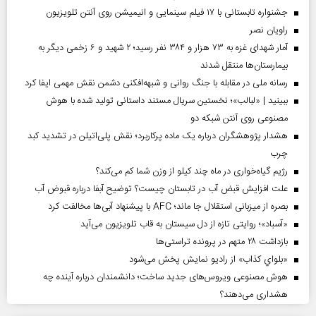
جشنواره تابستانی با ۱۷ فیلم سینمایی و انیمیشن روی آنتن تلویزیون
راویان نصر
آمار شهدای غزه به ۷۳ هزار و ۳۸۴ نفر رسید؛ ۲ شهید و ۶ زخمی دیگر به
بیمارستان‌ها منتقل شدند
رسانه ملی در مقابله با جنگ روانی و شبهه‌افکنی دشمن نقش مهمی ایفا کرد
ببینید | «لبالب»؛ نخستین سریال مستند داستانی تولید شده با هوش
مصنوعی روی آنتن شبکه دو
هشدار پژوهشگران درباره یک ماده پرکاربرد؛ نقش پلی‌اتیلن در تشدید کبد
چرب
رژیم گیاه‌خواری در ماه چند کیلو از وزن شما کم می‌کند؟
علت افزایش قبض آب در تابستان چیست؟ توضیح آبفا درباره قبوض آب
بصره از میزبانی استقلال جا ماند؛ AFC با پیشنهاد آبی‌ها مخالفت کرد
«آسباد»؛ روایتی تازه از دل سیستان به قاب تلویزیون می‌آید
بازداشت ۲۸ متهم در پرونده تراستی‌ها
«بلواي کذاب» از رادیو نمایش پخش می‌شود
هوش مصنوعی ویروس‌های جدید ساخت؛ دانشمندان درباره آینده چه
هشداری می‌دهند؟