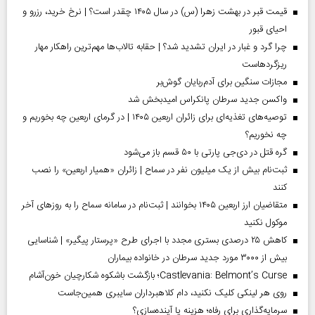
قیمت قبر در بهشت زهرا (س) در سال ۱۴۰۵ چقدر است؟ | نرخ خرید، رزرو و
احیای قبور
چرا گرد و غبار در ایران تشدید شد؟ | حقابه تالاب‌ها مهم‌ترین راهکار مهار
ریزگردهاست
مجازات سنگین برای آدم‌ربایان گوش‌بر
واکسن جدید سرطان پانکراس امیدبخش شد
توصیه‌های تغذیه‌ای برای زائران اربعین ۱۴۰۵ | در گرمای اربعین چه بخوریم و
چه نخوریم؟
گره قتل در دی‌جی پارتی با ۵۰ قسم باز می‌شود
ثبت‌نام بیش از یک میلیون نفر در سماح | زائران «همیار اربعین» را نصب
کنند
متقاضیان ارز اربعین ۱۴۰۵ بخوانند | ثبت‌نام در سامانه سماح را به روز‌های آخر
موکول نکنید
کاهش ۲۵ درصدی بستری مجدد با اجرای طرح «پرستار پیگیر» | شناسایی
بیش از ۳۰۰۰ مورد جدید سرطان در خانواده بیماران
Castlevania: Belmont’s Curse؛ بازگشت باشکوه شکارچیان خون‌آشام
روی هر لینکی کلیک نکنید، دام کلاهبرداران سایبری همین‌جاست
سرمایه‌گذاری برای رفاه؛ هزینه یا آینده‌سازی؟