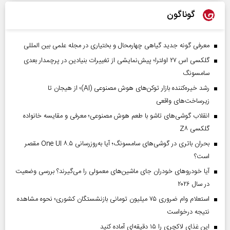
گوناگون
معرفی گونه جدید گیاهی چهارمحال و بختیاری در مجله علمی بین المللی
گلکسی اس ۲۷ اولترا؛ پیش‌نمایشی از تغییرات بنیادین در پرچمدار بعدی
سامسونگ
رشد خیره‌کننده بازار توکن‌های هوش مصنوعی (AI)؛ از هیجان تا
زیرساخت‌های واقعی
انقلاب گوشی‌های تاشو‌ با طعم هوش مصنوعی؛ معرفی و مقایسه خانواده
گلکسی Z۸
بحران باتری در گوشی‌های سامسونگ؛ آیا به‌روزرسانی One UI ۸.۵ مقصر
است؟
آیا خودروهای خودران جای ماشین‌های معمولی را می‌گیرند؟ بررسی وضعیت
در سال ۲۰۲۶
استعلام وام ضروری ۷۵ میلیون تومانی بازنشستگان کشوری؛ نحوه مشاهده
نتیجه درخواست
این غذای لاکچری را ۱۵ دقیقه‌ای آماده کنید