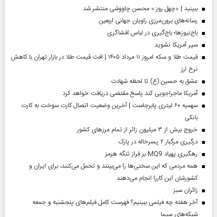
ببینید | «چهل روز » محسن چاووشی منتشر شد
رسانه‌های برون‌مرزی راویان جهانی اربعین
باج‌نیوزها؛ باج‌گیری در لباس افشاگری
سپر آمریکا نشوید
قیمت طلا و سکه امروز ۱۱ مرداد ۱۴۰۵ | افت قیمت طلا در بازار تهران با کاهش
نرخ ارز
عشق به حسین (ع) تا لحظه شهادت
آمریکا ماجراجویی کند پاسخ مقتضی دریافت خواهد کرد
سهمیه ۶۰ لیتری پابرجاست | آخرین وضعیت اتصال کارت سوخت به کارت
بانکی
خروج بیش از ۳ میلیون زائر از تمام مرز‌های کشور
درگیری مرگبار ۲ پسرخاله در پارک
رهگیری پهپاد MQ9 بر فراز تنگه هرمز
همه مردمی که این سختی‌ها را می‌بینند و تحمل می‌کنند، برای ایران و
کشورشان این کاررا انجام می‌دهند
‌زائران سبز
آخر هفته چه فیلمی ببینیم؟ فهرست کامل فیلم‌های پنجشنبه و جمعه
شبکه‌های سیما