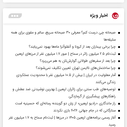
اخبار ویژه
صبحانه چی درست کنم؟ معرفی ۳۰ صبحانه سریع، سالم و مقوی برای همه
سلیقه‌ها
چرا برخی بیماران بعد از کرونا و آنفلوآنزا ماه‌ها بهبود نمی‌یابند؟
ثبت‌نام ۲.۵ میلیون زائر در سماح | عبور ۱.۷ میلیون نفر از مرز‌های اربعین
چرا بعد از سفرهای طولانی گوارش‌تان به هم می‌ریزد؟
چرا ساختمان‌های ناایمن تهران تعیین تکلیف نمی‌شوند؟
آمار معلولیت در ایران | بیش از ۱۰.۵ میلیون نفر با محدودیت عملکردی
زندگی می‌کنند
توصیه‌های طب سنتی برای زائران اربعین | بهترین نوشیدنی ضد عطش و
راهکارهای پیشگیری از گرمازدگی
راز ماندگاری «رادیو اربعین» از زبان دو گوینده؛ رسانه‌ای که حسینیه است
ستارگانی که در جام جهانی ۲۰۲۶ بازی نکردند
آغاز رسمی برنامه‌های اربعین ۱۴۰۵ در مرز‌ها | ثبت‌نام سماح به ۱.۷ میلیون نفر
رسید