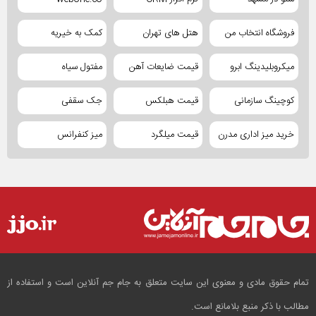
فروشگاه انتخاب من
هتل های تهران
کمک به خیریه
میکروبلیدینگ ابرو
قیمت ضایعات آهن
مفتول سیاه
کوچینگ سازمانی
قیمت هبلکس
جک سقفی
خرید میز اداری مدرن
قیمت میلگرد
میز کنفرانس
تمام حقوق مادی و معنوی این سایت متعلق به جام جم آنلاین است و استفاده از
مطالب با ذکر منبع بلامانع است.