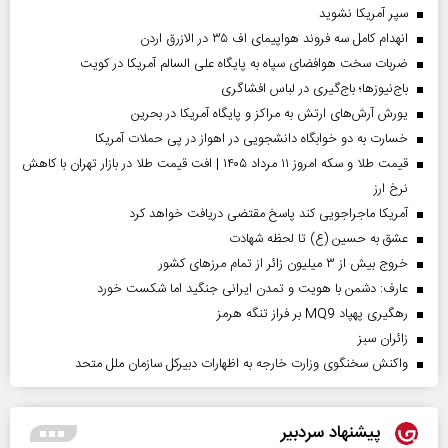
سپر آمریکا نشوید
انهدام کامل سه فروند هواپیمای اف ۳۵ در الازرق اردن
ضربات سخت هوافضای سپاه به پایگاه علی السالم آمریکا در کویت
باج‌نیوزها؛ باج‌گیری در لباس افشاگری
یورش آرش‌های ارتش به مراکز و پایگاه‌ آمریکا در بحرین
خسارت به دو خوابگاه دانشجویی در اهواز در پی حملات آمریکا
قیمت طلا و سکه امروز ۱۱ مرداد ۱۴۰۵ | افت قیمت طلا در بازار تهران با کاهش
نرخ ارز
آمریکا ماجراجویی کند پاسخ مقتضی دریافت خواهد کرد
عشق به حسین (ع) تا لحظه شهادت
خروج بیش از ۳ میلیون زائر از تمام مرز‌های کشور
عارف: دشمن با هویت و تمدن ایرانی جنگید اما شکست خورد
رهگیری پهپاد MQ9 بر فراز تنگه هرمز
‌زائران سبز
واکنش سخنگوی وزارت خارجه به اظهارات دبیرکل سازمان ملل متحد
پیشنهاد سردبیر