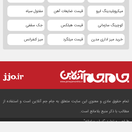
میکروبلیدینگ ابرو
قیمت ضایعات آهن
مفتول سیاه
کوچینگ سازمانی
قیمت هبلکس
جک سقفی
خرید میز اداری مدرن
قیمت میلگرد
میز کنفرانس
تمام حقوق مادی و معنوی این سایت متعلق به جام جم آنلاین است و استفاده از
مطالب با ذکر منبع بلامانع است.
طراحی و تولید
"ایران سامانه"