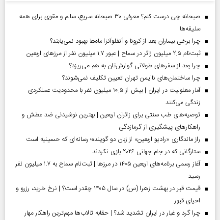
صبحانه چی درست کنم؟ معرفی ۳۰ صبحانه سریع، سالم و مقوی برای همه
سلیقه‌ها
چرا برخی بیماران بعد از کرونا و آنفلوآنزا ماه‌ها بهبود نمی‌یابند؟
ثبت‌نام ۲.۵ میلیون زائر در سماح | عبور ۱.۷ میلیون نفر از مرز‌های اربعین
چرا بعد از سفرهای طولانی گوارش‌تان به هم می‌ریزد؟
چرا ساختمان‌های ناایمن تهران تعیین تکلیف نمی‌شوند؟
آمار معلولیت در ایران | بیش از ۱۰.۵ میلیون نفر با محدودیت عملکردی
زندگی می‌کنند
توصیه‌های طب سنتی برای زائران اربعین | بهترین نوشیدنی ضد عطش و
راهکارهای پیشگیری از گرمازدگی
راز ماندگاری «رادیو اربعین» از زبان دو گوینده؛ رسانه‌ای که حسینیه است
ستارگانی که در جام جهانی ۲۰۲۶ بازی نکردند
آغاز رسمی برنامه‌های اربعین ۱۴۰۵ در مرز‌ها | ثبت‌نام سماح به ۱.۷ میلیون نفر
رسید
قیمت قبر در بهشت زهرا (س) در سال ۱۴۰۵ چقدر است؟ | نرخ خرید، رزرو و
احیای قبور
چرا گرد و غبار در ایران تشدید شد؟ | حقابه تالاب‌ها مهم‌ترین راهکار مهار