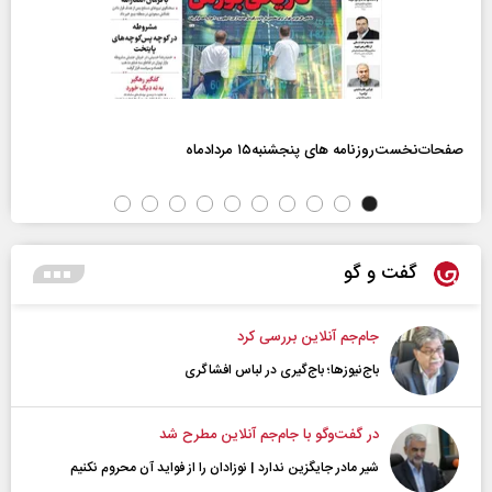
صفحات‌نخست‌روزنامه ها‌ی پنجشنبه‌۱۵ مردادماه
گفت و گو
جام‌جم آنلاین بررسی کرد
باج‌نیوزها؛ باج‌گیری در لباس افشاگری
در گفت‌و‌گو با جام‌جم آنلاین مطرح شد
شیر مادر جایگزین ندارد | نوزادان را از فواید آن محروم نکنیم