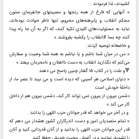
کشیدند، لذا فرمودند :
« آنهایی که فارغ از همه رنجها و مصیبتهای جانفرسای ستون
محکم انقلاب و پابرهنه‌‏های محروم، تنها ناظر حوادث بوده‏‌اند،
نباید به مسئولیت‌های کلیدی تکیه کنند، که اگر به آن جا راه پیدا
کنند چه بسا #انقلاب را یکشبه بفروشند.»
و خاضعانه توصیه کردند:
« من در میان شما باشم و یا نباشم به همه شما وصیت و سفارش
می‌کنم که نگذارید انقلاب به دست نااهلان و نامحرمان بیفتد.»
🔻و علت را در کتاب ۱۵ گفتار چنین پاسخ می دهند:
« دنیای اسلامی هر آسیبی که دیده است و می بیند تا عصر ما، از
داخلهٔ خودش است.
دشمن بیرون از بیرون نمی تواند کار کند، دشمن بیرون هم از داخل
کار می کند.»
و در آخر می خواهد که قدر جوانان حزب اللهی را بدانند:
« تمام متصدیان امور و دست اندرکاران کشور هشدار می دهم که
قدر این جوانان حزب اللهی را بدانید و از آنان قدردانی کنید و آنان
را تشویق نمایید و در آغوش محبت خویش حفظ کنید.