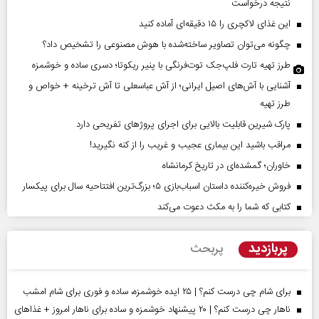
نتیجه درخواست
این غذای لاکچری را ۱۵ دقیقه‌ای آماده کنید
چگونه می‌توان تصاویر ساخته‌شده با هوش مصنوعی را تشخیص داد؟
طرز تهیه تارت فلپ‌جک توت‌فرنگی با پنیر ریکوتا؛ دسری ساده و خوشمزه
آشنایی با آش‌های اصیل ایرانی؛ از آش عباسعلی تا آش ترخینه + خواص و
طرز تهیه
پارک شیرین قابلیت‌ بالایی برای اجرای پروژهای تفریحی دارد
مراقب باشید این بیماری عجیب و غریب را از کنه نگیرید!
خاوران؛ گمشده‌ای در تاریخ کرمانشاه
فروش خیره‌کننده داستان اسباب‌بازی ۵؛ بزرگ‌ترین افتتاحیه سال برای پیکسار
کتابی که شما را به مکث دعوت می‌کند
پربازدید
پربحث
برای شام چی درست کنم؟ | ۲۵ ایده خوشمزه، ساده و فوری برای شام امشب
ناهار چی درست کنم؟ | ۲۰ پیشنهاد خوشمزه و ساده برای ناهار امروز + غذاهای