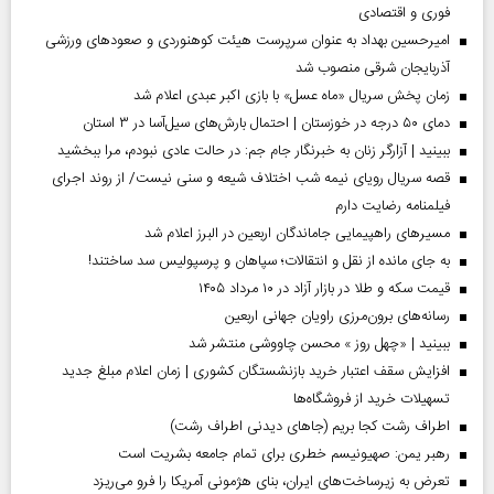
فوری و اقتصادی
امیرحسین بهداد به عنوان سرپرست هیئت کوهنوردی و صعودهای ورزشی
آذربایجان شرقی منصوب شد
زمان پخش سریال «ماه عسل» با بازی اکبر عبدی اعلام شد
دمای ۵۰ درجه در خوزستان | احتمال بارش‌های سیل‌آسا در ۳ استان
ببینید | آزارگر زنان به خبرنگار جام جم: در حالت عادی نبودم، مرا ببخشید
قصه سریال رویای نیمه شب اختلاف شیعه و سنی نیست/ از روند اجرای
فیلمنامه رضایت دارم
مسیر‌های راهپیمایی جاماندگان اربعین در البرز اعلام شد
به جای مانده از نقل و انتقالات؛ سپاهان و پرسپولیس سد ساختند!
قیمت سکه و طلا در بازار آزاد در ۱۰ مرداد ۱۴۰۵
رسانه‌های برون‌مرزی راویان جهانی اربعین
ببینید | «چهل روز » محسن چاووشی منتشر شد
افزایش سقف اعتبار خرید بازنشستگان کشوری | زمان اعلام مبلغ جدید
تسهیلات خرید از فروشگاه‌ها
اطراف رشت کجا بریم (جاهای دیدنی اطراف رشت)
رهبر یمن: صهیونیسم خطری برای تمام جامعه بشریت است
تعرض به زیرساخت‌های ایران، بنای هژمونی آمریکا را فرو می‌ریزد