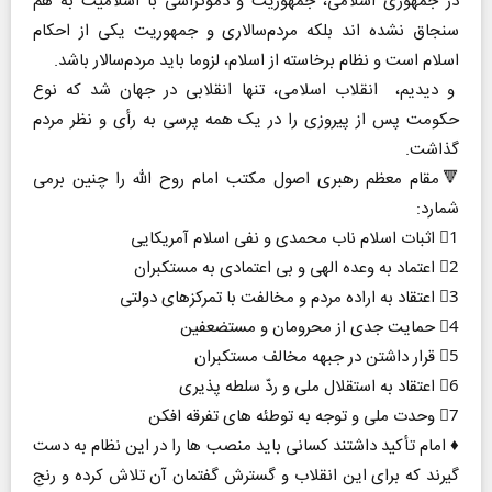
در جمهوری اسلامی، جمهوریت و دموکراسی با اسلامیت به هم
سنجاق نشده اند بلکه مردم‌سالاری و جمهوریت یکی از احکام
اسلام است و نظام برخاسته از اسلام، لزوما باید مردم‌سالار باشد.
و دیدیم، انقلاب اسلامی، تنها انقلابی در جهان شد که نوع
حکومت پس از پیروزی را در یک همه پرسی به رأی و نظر مردم
گذاشت.
🔻مقام معظم رهبری اصول مکتب امام روح الله را چنین برمی
شمارد:
1⃣ اثبات اسلام ناب محمدی و نفی اسلام آمریکایی
2⃣ اعتماد به وعده الهی و بی اعتمادی به مستکبران
3⃣ اعتقاد به اراده مردم و مخالفت با تمرکزهای دولتی
4⃣ حمایت جدی از محرومان و مستضعفین
5⃣ قرار داشتن در جبهه مخالف مستکبران
6⃣ اعتقاد به استقلال ملی و ردّ سلطه پذیری
7⃣ وحدت ملی و توجه به توطئه های تفرقه افکن
♦️ امام تأکید داشتند کسانی باید منصب ها را در این نظام به دست
گیرند که برای این انقلاب و گسترش گفتمان آن تلاش کرده و رنج