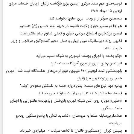
توصیه‌های مهم ستاد مرکزی اربعین برای بازگشت زائران | پایان خدمات مرزی
اربعین ۱۵ مرداد ۱۴۰۵
فلسطین هرگز از اولویت ایران خارج نخواهد شد
هر جا در مسیر حق و ولایت باشیم، در حریم امام حسین (ع) هستیم
اربعین بزرگ‌ترین اجتماع مردمی جهان و تجلی تداوم پیام عاشوراست
آخرین روند دیپلماتیک میان ایران و عمان محور گفت‌وگوی عراقچی و وزیر
خارجه ایتالیا
«بگو بخند» با اجرای یوسف تیموری به شبکه نسیم می‌آید
لغو تحریم‌های ایران از سوی آمریکا صحت ندارد
رکوردشکنی تردد اربعینی؛ ۶۰ میلیون عبور از مرزهای هفت‌گانه ثبت شد | مهران
همچنان پرترددترین مرز زائران
بیانیه مهم نیروهای مسلح یمن درباره حمله به نفتکش سعودی "وفاء"
فاجعه صاعقه در هند؛ ۱۴ نفر در ایالت جارکند جان باختند
«حنین» دوباره روی آنتن شبکه تهران؛ بازپخش ویژه‌برنامه عاشورایی با اجرای
حامد عسگری
هشدار بی‌سابقه صنعا به عربستان؛ «تشدید تنش با پاسخ سنگین روبه‌رو
می‌شود»
پلیس تهران از دستگیری قاتلان تا کشف سرقت ۱۰ میلیاردی خبر داد