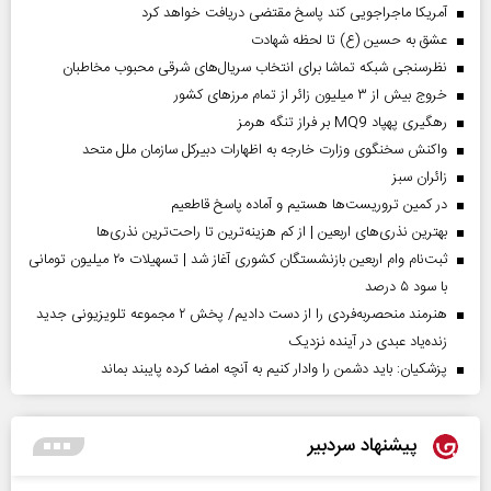
آمریکا ماجراجویی کند پاسخ مقتضی دریافت خواهد کرد
عشق به حسین (ع) تا لحظه شهادت
نظرسنجی شبکه تماشا برای انتخاب سریال‌های شرقی محبوب مخاطبان
خروج بیش از ۳ میلیون زائر از تمام مرز‌های کشور
رهگیری پهپاد MQ9 بر فراز تنگه هرمز
واکنش سخنگوی وزارت خارجه به اظهارات دبیرکل سازمان ملل متحد
‌زائران سبز
در کمین تروریست‌ها هستیم و آماده پاسخ قاطعیم
بهترین نذری‌های اربعین | از کم هزینه‌ترین تا راحت‌ترین نذری‌ها
ثبت‌نام وام اربعین بازنشستگان کشوری آغاز شد | تسهیلات ۲۰ میلیون تومانی
با سود ۵ درصد
هنرمند منحصر‌به‌فردی را از دست دادیم/ پخش ۲ مجموعه تلویزیونی جدید
زنده‌یاد عبدی در آینده نزدیک
پزشکیان: باید دشمن را وادار کنیم به آنچه امضا کرده پایبند بماند
پیشنهاد سردبیر