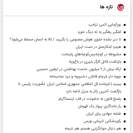
تازه ها
زورآزمایی اتمی ترامپ
کفگیر رهگیر به ته دیگ خورد
تا دیر نشده جلوی هوش مصنوعی را بگیرید / AI به انسان مسلط می‌شود؟
هرمز؛ ابتکارعمل در دست ایران
مشروطه در کوچه‌پس‌کوچه‌های پایتخت
بازداشت قاتل کارگر باربری در باغ‌ویلا
ارائه بیش از ۲ میلیون خدمت بهداشتی در اربعین حسینی
چوبه دار، فرجام قاتلان دختربچه و مرد صاحبخانه
ببینید | فرمانده کل انتظامی جمهوری اسلامی ایران­: مأموریت پلیس تا
بازگشت آخرین زائر به منزل ادامه دارد
پاسخ قانون به خشونت در قاب اینستاگرام
راز ماندگاری پرواز یک قهرمان
نقشه جهادی برای ایران
رکوردشکنی تاریخی بورس
هم دنبال جوانگرایی هستم هم نتیجه