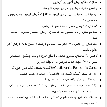
مجازات سنگین برای آدم‌ربایان گوش‌بر
واکسن جدید سرطان پانکراس امیدبخش شد
توصیه‌های تغذیه‌ای برای زائران اربعین ۱۴۰۵ | در گرمای اربعین چه بخوریم و
چه نخوریم؟
گره قتل در دی‌جی پارتی با ۵۰ قسم باز می‌شود
ثبت‌نام بیش از یک میلیون نفر در سماح | زائران «همیار اربعین» را نصب
کنند
متقاضیان ارز اربعین ۱۴۰۵ بخوانند | ثبت‌نام در سامانه سماح را به روز‌های آخر
موکول نکنید
کاهش ۲۵ درصدی بستری مجدد با اجرای طرح «پرستار پیگیر» | شناسایی
بیش از ۳۰۰۰ مورد جدید سرطان در خانواده بیماران
Castlevania: Belmont’s Curse؛ بازگشت باشکوه شکارچیان خون‌آشام
روی هر لینکی کلیک نکنید، دام کلاهبرداران سایبری همین‌جاست
سرمایه‌گذاری برای رفاه؛ هزینه یا آینده‌سازی؟
بازگشت مسعود شصت‌چی با دردسر‌های تازه؛ از شایعه حضور در میز مذاکره
تا پایان فیلمبرداری «مرد سه‌هزارچهره»
استعلام وام ضروری ۷۵ میلیون تومانی بازنشستگان کشوری؛ نحوه مشاهده
نتیجه درخواست