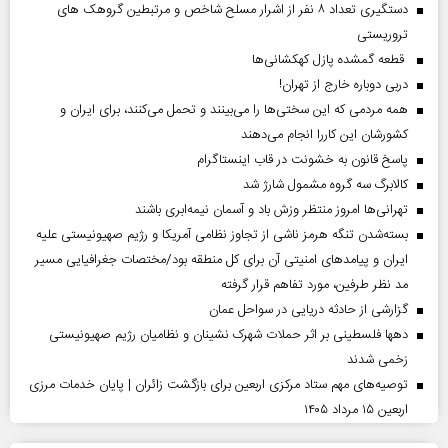
دستگیری تعداد ۸ نفر از اشرار مسلح شاخص و مرتبطین گروهک های
تروریستی
قطعه گمشده پازل کهکشانی‌ها
دربی دوباره خارج از تهران!
همه مردمی که این سختی‌ها را می‌بینند و تحمل می‌کنند، برای ایران و
کشورشان این کاررا انجام می‌دهند
پاسخ قانون به خشونت در قاب اینستاگرام
کالابرگ سه گروه مشمول شارژ شد
تهرانی‌ها امروز منتظر وزش باد و آسمان نیمه‌ابری باشند
بسته‌شدن تنگه هرمز ناشی از تجاوز نظامی آمریکا و رژیم صهیونیستی علیه
ایران و پیامد‌های امنیتی آن برای کل منطقه بود/مختصات جغرافیایی مسیر
مد نظر طرفین، مورد تفاهم قرار گرفته
گزارشی از حادثه دریایی در سواحل عمان
دهها فلسطینی بر اثر حملات شهرک نشینان و نظامیان رژیم صهیونیستی
زخمی شدند
توصیه‌های مهم ستاد مرکزی اربعین برای بازگشت زائران | پایان خدمات مرزی
اربعین ۱۵ مرداد ۱۴۰۵