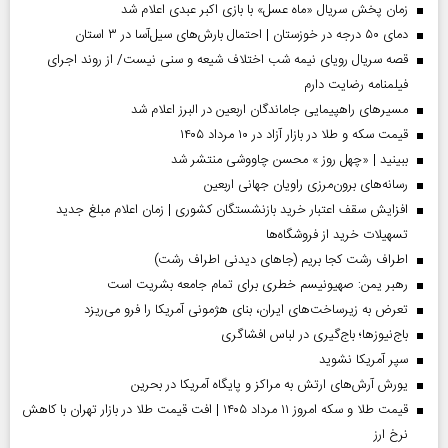
زمان پخش سریال «ماه عسل» با بازی اکبر عبدی اعلام شد
دمای ۵۰ درجه در خوزستان | احتمال بارش‌های سیل‌آسا در ۳ استان
قصه سریال رویای نیمه شب اختلاف شیعه و سنی نیست/ از روند اجرای
فیلمنامه رضایت دارم
مسیر‌های راهپیمایی جاماندگان اربعین در البرز اعلام شد
قیمت سکه و طلا در بازار آزاد در ۱۰ مرداد ۱۴۰۵
ببینید | «چهل روز » محسن چاووشی منتشر شد
رسانه‌های برون‌مرزی راویان جهانی اربعین
افزایش سقف اعتبار خرید بازنشستگان کشوری | زمان اعلام مبلغ جدید
تسهیلات خرید از فروشگاه‌ها
اطراف رشت کجا بریم (جاهای دیدنی اطراف رشت)
رهبر یمن: صهیونیسم خطری برای تمام جامعه بشریت است
تعرض به زیرساخت‌های ایران، بنای هژمونی آمریکا را فرو می‌ریزد
باج‌نیوزها؛ باج‌گیری در لباس افشاگری
سپر آمریکا نشوید
یورش آرش‌های ارتش به مراکز و پایگاه‌ آمریکا در بحرین
قیمت طلا و سکه امروز ۱۱ مرداد ۱۴۰۵ | افت قیمت طلا در بازار تهران با کاهش
نرخ ارز