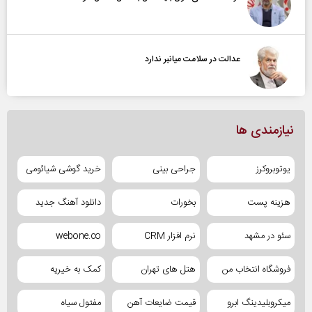
عدالت در سلامت میانبر ندارد
نیازمندی ها
یوتوبروکرز
جراحی بینی
خرید گوشی شیائومی
هزینه پست
بخورات
دانلود آهنگ جدید
سئو در مشهد
نرم افزار CRM
webone.co
فروشگاه انتخاب من
هتل های تهران
کمک به خیریه
میکروبلیدینگ ابرو
قیمت ضایعات آهن
مفتول سیاه