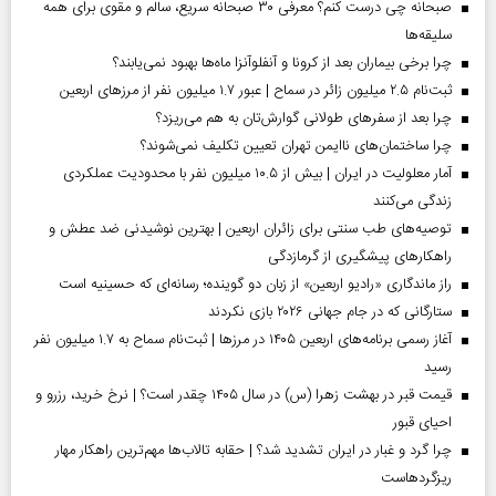
صبحانه چی درست کنم؟ معرفی ۳۰ صبحانه سریع، سالم و مقوی برای همه
سلیقه‌ها
چرا برخی بیماران بعد از کرونا و آنفلوآنزا ماه‌ها بهبود نمی‌یابند؟
ثبت‌نام ۲.۵ میلیون زائر در سماح | عبور ۱.۷ میلیون نفر از مرز‌های اربعین
چرا بعد از سفرهای طولانی گوارش‌تان به هم می‌ریزد؟
چرا ساختمان‌های ناایمن تهران تعیین تکلیف نمی‌شوند؟
آمار معلولیت در ایران | بیش از ۱۰.۵ میلیون نفر با محدودیت عملکردی
زندگی می‌کنند
توصیه‌های طب سنتی برای زائران اربعین | بهترین نوشیدنی ضد عطش و
راهکارهای پیشگیری از گرمازدگی
راز ماندگاری «رادیو اربعین» از زبان دو گوینده؛ رسانه‌ای که حسینیه است
ستارگانی که در جام جهانی ۲۰۲۶ بازی نکردند
آغاز رسمی برنامه‌های اربعین ۱۴۰۵ در مرز‌ها | ثبت‌نام سماح به ۱.۷ میلیون نفر
رسید
قیمت قبر در بهشت زهرا (س) در سال ۱۴۰۵ چقدر است؟ | نرخ خرید، رزرو و
احیای قبور
چرا گرد و غبار در ایران تشدید شد؟ | حقابه تالاب‌ها مهم‌ترین راهکار مهار
ریزگردهاست