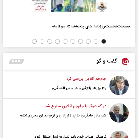
صفحات‌نخست‌روزنامه ها‌ی پنجشنبه‌۱۵ مردادماه
گفت و گو
جام‌جم آنلاین بررسی کرد
باج‌نیوزها؛ باج‌گیری در لباس افشاگری
در گفت‌و‌گو با جام‌جم آنلاین مطرح شد
شیر مادر جایگزین ندارد | نوزادان را از فواید آن محروم نکنیم
فرهنگ اهدای خون باید نسل به نسل منتقل شود