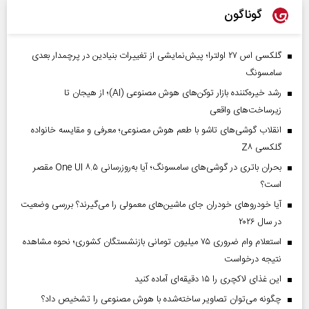
گوناگون
گلکسی اس ۲۷ اولترا؛ پیش‌نمایشی از تغییرات بنیادین در پرچمدار بعدی
سامسونگ
رشد خیره‌کننده بازار توکن‌های هوش مصنوعی (AI)؛ از هیجان تا
زیرساخت‌های واقعی
انقلاب گوشی‌های تاشو‌ با طعم هوش مصنوعی؛ معرفی و مقایسه خانواده
گلکسی Z۸
بحران باتری در گوشی‌های سامسونگ؛ آیا به‌روزرسانی One UI ۸.۵ مقصر
است؟
آیا خودروهای خودران جای ماشین‌های معمولی را می‌گیرند؟ بررسی وضعیت
در سال ۲۰۲۶
استعلام وام ضروری ۷۵ میلیون تومانی بازنشستگان کشوری؛ نحوه مشاهده
نتیجه درخواست
این غذای لاکچری را ۱۵ دقیقه‌ای آماده کنید
چگونه می‌توان تصاویر ساخته‌شده با هوش مصنوعی را تشخیص داد؟