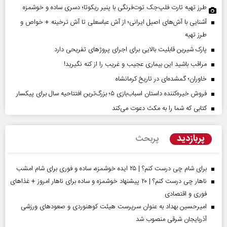
طرز تهیه تارت فلپ‌جک توت‌فرنگی با پنیر ریکوتا؛ دسری ساده و خوشمزه
آشنایی با آش‌های اصیل ایرانی؛ از آش عباسعلی تا آش ترخینه + خواص و
طرز تهیه
پارک شیرین قابلیت‌ بالایی برای اجرای پروژهای تفریحی دارد
مراقب باشید این بیماری عجیب و غریب را از کنه نگیرید!
خاوران؛ گمشده‌ای در تاریخ کرمانشاه
فروش خیره‌کننده داستان اسباب‌بازی ۵؛ بزرگ‌ترین افتتاحیه سال برای پیکسار
کتابی که شما را به مکث دعوت می‌کند
پربازدید
پربحث
برای شام چی درست کنم؟ | ۲۵ ایده خوشمزه، ساده و فوری برای شام امشب
ناهار چی درست کنم؟ | ۲۰ پیشنهاد خوشمزه و ساده برای ناهار امروز + غذاهای
فوری و اقتصادی
امیرحسین بهداد به عنوان سرپرست هیئت کوهنوردی و صعودهای ورزشی
آذربایجان شرقی منصوب شد