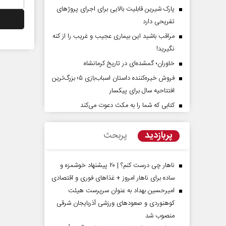
پارک شیرین قابلیت‌ بالایی برای اجرای پروژهای
تفریحی دارد
مراقب باشید این بیماری عجیب و غریب را از کنه
نگیرید!
خاوران؛ گمشده‌ای در تاریخ کرمانشاه
فروش خیره‌کننده داستان اسباب‌بازی ۵؛ بزرگ‌ترین
افتتاحیه سال برای پیکسار
کتابی که شما را به مکث دعوت می‌کند
راوی حقیقتِ آرامش‌ بخش
روز روایتگران حقیقت
پربازدید
پربحث
دکتر حسین قرایی - مدیر کل روابط 
رسانه ملی
ناهار چی درست کنم؟ | ۲۰ پیشنهاد خوشمزه و
ساده برای ناهار امروز + غذاهای فوری و اقتصادی
امیرحسین بهداد به عنوان سرپرست هیئت
کوهنوردی و صعودهای ورزشی آذربایجان شرقی
منصوب شد