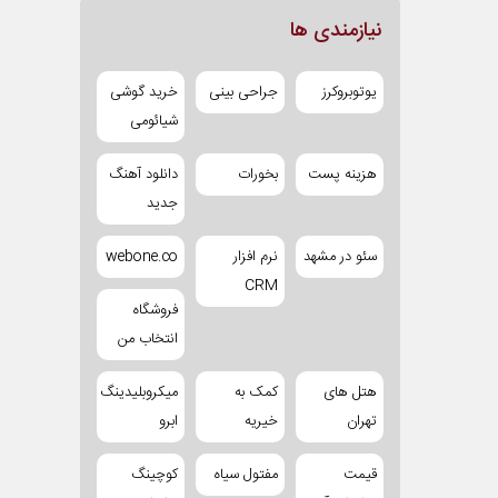
نیازمندی ها
یوتوبروکرز
جراحی بینی
خرید گوشی
شیائومی
هزینه پست
بخورات
دانلود آهنگ
جدید
سئو در مشهد
نرم افزار
webone.co
CRM
فروشگاه
انتخاب من
هتل های
کمک به
میکروبلیدینگ
تهران
خیریه
ابرو
قیمت
مفتول سیاه
کوچینگ