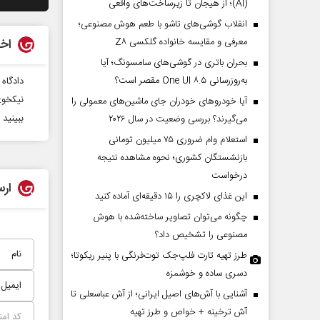
(AI)؛ از هیجان تا زیرساخت‌های واقعی
انقلاب گوشی‌های تاشو‌ با طعم هوش مصنوعی؛
معرفی و مقایسه خانواده گلکسی Z۸
اخب
بحران باتری در گوشی‌های سامسونگ؛ آیا
به‌روزرسانی One UI ۸.۵ مقصر است؟
دادگاه
نیکخو: 
آیا خودروهای خودران جای ماشین‌های معمولی را
ببینید
می‌گیرند؟ بررسی وضعیت در سال ۲۰۲۶
استعلام وام ضروری ۷۵ میلیون تومانی
بازنشستگان کشوری؛ نحوه مشاهده نتیجه
درخواست
ارس
این غذای لاکچری را ۱۵ دقیقه‌ای آماده کنید
چگونه می‌توان تصاویر ساخته‌شده با هوش
مصنوعی را تشخیص داد؟
طرز تهیه تارت فلپ‌جک توت‌فرنگی با پنیر ریکوتا؛
دسری ساده و خوشمزه
آشنایی با آش‌های اصیل ایرانی؛ از آش عباسعلی تا
آش ترخینه + خواص و طرز تهیه