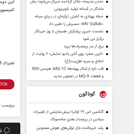
«مدیر مدرسه» جلال آل‌احمد سریال می‌شود؛ رمان
این دوم
ماندگار در آستانه تولید تلویزیونی
کمیسیون 
حمله پهپادی به کشتی ترکیه‌ای در دریای سیاه؛
«MV Gulluk» مسیرش را تغییر داد
نشست خبری پزشکیان همزمان با روز خبرنگار
برگزار می شود
برق از سر پرمصرف‌ها پرید
«آیین صفر» روی آنتن رادیو نمایش؛ ۶ روایت از
اخلاق و سیره اهل‌بیت(ع)
اشتراک گذ
قاب تازه از شکار پهپادها؛ MQ-1C، هرمس-900
و قطعات MQ-9 در تصاویر جدید
گوناگون
برچسب ه
گلکسی اس ۲۷ اولترا؛ پیش‌نمایشی از تغییرات
بنیادین در پرچمدار بعدی سامسونگ
رشد خیره‌کننده بازار توکن‌های هوش مصنوعی
ن