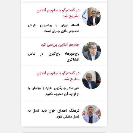
در گفت‌و‌گو با جام‌جم آنلاین
تشریح شد
فاصله ایران با پیشرو‌ان هوش
مصنوعی قابل جبران است
جام‌جم آنلاین بررسی کرد
باج‌نیوزها؛ باج‌گیری در لباس
افشاگری
در گفت‌و‌گو با جام‌جم آنلاین
مطرح شد
شیر مادر جایگزین ندارد | نوزادان را
از فواید آن محروم نکنیم
فرهنگ اهدای خون باید نسل به
نسل منتقل شود