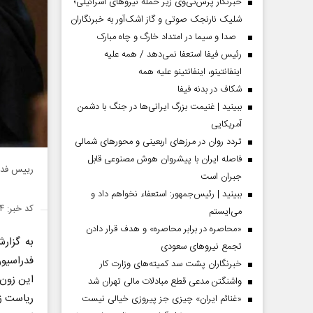
خبرنگار پرس‌تی‌وی زیر حمله نیروهای اسرائیلی؛
شلیک نارنجک صوتی و گاز اشک‌آور به خبرنگاران
صدا و سیما در امتداد خارگ و چاه مبارک
رئیس فیفا استعفا نمی‌دهد / همه علیه
اینفانتینو، اینفانتینو علیه همه
شکاف در بدنه فیفا
ببینید | غنیمت بزرگ ایرانی‌ها در جنگ با دشمن
آمریکایی
تردد روان در مرزهای اربعینی و محورهای شمالی
فاصله ایران با پیشرو‌ان هوش مصنوعی قابل
رییس فدرا
جبران است
ببینید | رئیس‌جمهور: استعفاء نخواهم داد و
کد خبر: ۱۴۵۸۳۸۴
می‌ایستم
«محاصره در برابر محاصره» و هدف قرار دادن
به گزا
تجمع نیروهای سعودی
فدراسیون
خبرنگاران پشت سد کمیته‌های وزارت کار
این زون 
واشنگتن مدعی قطع مبادلات مالی تهران شد
ریاست زو
«غنائم ایران» چیزی جز پیروزی خیالی نیست