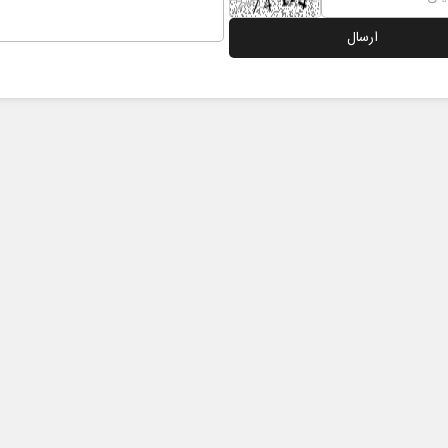
ادامه جنگ برای آمریکا یعنی
خبرن
شکست مفتضحانه
رسان
عمومی
دکتر محمد باقر خرمشاد - استاد دانشگاه
دکتر مراد عنادی -