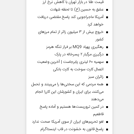
قیمت طلا در بازار تهران با کاهش نرخ ارز
عشق به حسین (ع) تا لحظه شهادت
آمریکا ماجراجویی کند پاسخ مقتضی دریافت
خواهد کرد
خروج بیش از ۳ میلیون زائر از تمام مرز‌های
کشور
رهگیری پهپاد MQ9 بر فراز تنگه هرمز
درگیری مرگبار ۲ پسرخاله در پارک
سهمیه ۶۰ لیتری پابرجاست | آخرین وضعیت
اتصال کارت سوخت به کارت بانکی
‌زائران سبز
همه مردمی که این سختی‌ها را می‌بینند و تحمل
می‌کنند، برای ایران و کشورشان این کاررا انجام
می‌دهند
در کمین تروریست‌ها هستیم و آماده پاسخ
قاطعیم
لغو تحریم‌های ایران از سوی آمریکا صحت ندارد
پاسخ قانون به خشونت در قاب اینستاگرام