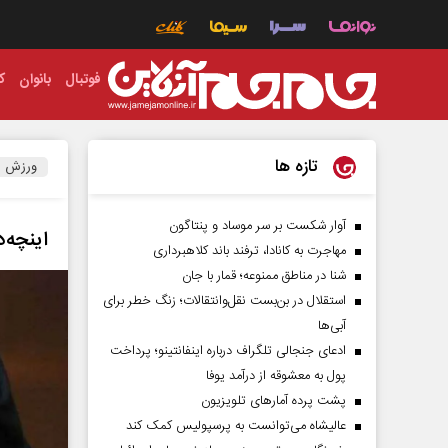
فوتبال
بانوان
ک
تازه ها
ورزش
آوار شکست بر سر موساد و پنتاگون
اینچه‌
مهاجرت به کانادا، ترفند باند کلاهبرداری
شنا در مناطق ممنوعه؛ قمار با جان
استقلال در بن‌بست نقل‌وانتقالات؛ زنگ خطر برای
آبی‌ها
ادعای جنجالی تلگراف درباره اینفانتینو؛ پرداخت
پول به معشوقه از درآمد یوفا
پشت پرده آمارهای تلویزیون
عالیشاه می‌توانست به پرسپولیس کمک کند