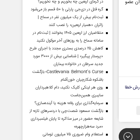
در گرمای اربعین چه بخوریم و چه نخوریم؟
ن‌ عضو
گره قتل در دی‌جی پارتی با ۵۰ قسم باز می‌شود
ثبت‌نام بیش از یک میلیون نفر در سماح |
زائران «همیار اربعین» را نصب کنند
متقاضیان ارز اربعین ۱۴۰۵ بخوانند | ثبت‌نام در
سامانه سماح را به روز‌های آخر موکول نکنید
کاهش ۲۵ درصدی بستری مجدد با اجرای طرح
«پرستار پیگیر» | شناسایی بیش از ۳۰۰۰ مورد
جدید سرطان در خانواده بیماران
Castlevania: Belmont’s Curse؛ بازگشت
باشکوه شکارچیان خون‌آشام
رش خطا
روی هر لینکی کلیک نکنید، دام کلاهبرداران
سایبری همین‌جاست
سرمایه‌گذاری برای رفاه؛ هزینه یا آینده‌سازی؟
بازگشت مسعود شصت‌چی با دردسر‌های تازه؛ از
شایعه حضور در میز مذاکره تا پایان فیلمبرداری
«مرد سه‌هزارچهره»
استعلام وام ضروری ۷۵ میلیون تومانی