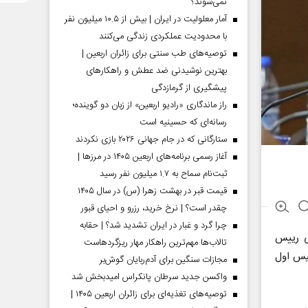
نمی‌شوند؟
آمار معلولیت در ایران | بیش از ۱۰.۵ میلیون نفر
با محدودیت عملکردی زندگی می‌کنند
توصیه‌های طب سنتی برای زائران اربعین |
بهترین نوشیدنی ضد عطش و راهکارهای
پیشگیری از گرمازدگی
راز ماندگاری «رادیو اربعین» از زبان دو گوینده؛
رسانه‌ای که حسینیه است
ستارگانی که در جام جهانی ۲۰۲۶ بازی نکردند
آغاز رسمی برنامه‌های اربعین ۱۴۰۵ در مرز‌ها |
ثبت‌نام سماح به ۱.۷ میلیون نفر رسید
قیمت قبر در بهشت زهرا (س) در سال ۱۴۰۵
چقدر است؟ | نرخ خرید، رزرو و احیای قبور
چرا گرد و غبار در ایران تشدید شد؟ | حقابه
ی رییس
تالاب‌ها مهم‌ترین راهکار مهار ریزگردهاست
ئیس اول
مجازات سنگین برای آدم‌ربایان گوش‌بر
واکسن جدید سرطان پانکراس امیدبخش شد
توصیه‌های تغذیه‌ای برای زائران اربعین ۱۴۰۵ |