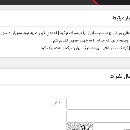
ار مرتبط
 عالي ورزش ژيمناستيك ايران را برنده اعلام كرد | احمدي كهن ضربه نبود مديران دلسوز ر
وظیفه‌ام بود که مدالم را به شهید جمهور تقدیم کنم
 | کولاک نسل طلایی ژیمناستیک ایران؛ نیکخو هت‌تریک کرد
ال نظرات