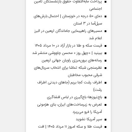
پرداخت مابه‌التفاوت حقوق بازنشستگان تأمین
اجتماعی
دمای ۵۰ درجه در خوزستان | احتمال بارش‌های
سیل‌آسا در ۳ استان
مسیر‌های راهپیمایی جاماندگان اربعین در البرز
اعلام شد
قیمت سکه و طلا در بازار آزاد در ۱۰ مرداد ۱۴۰۵
ببینید | «چهل روز » محسن چاووشی منتشر شد
رسانه‌های برون‌مرزی راویان جهانی اربعین
نظرسنجی شبکه تماشا برای انتخاب سریال‌های
شرقی محبوب مخاطبان
 مردادماه
صفحات نخست‌روزنامه‌ها‌ی‌چهارشنبه‌۷‌مردادماه
صفحات 
اطراف رشت کجا بریم (جاهای دیدنی اطراف
رشت)
باج‌نیوزها؛ باج‌گیری در لباس افشاگری
تعرض به زیرساخت‌های ایران، بنای هژمونی
آمریکا را فرو می‌ریزد
سپر آمریکا نشوید
قیمت طلا و سکه امروز ۱۱ مرداد ۱۴۰۵ | افت