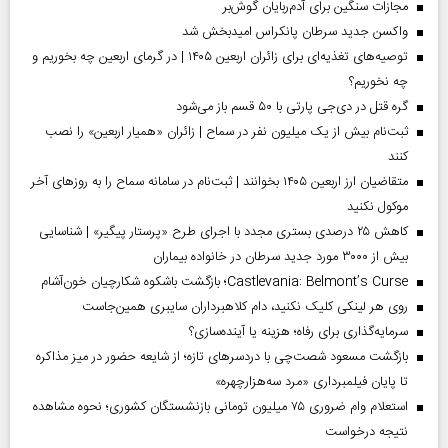
مجازات سنگین برای آدم‌ربایان گوش‌بر
واکسن جدید سرطان پانکراس امیدبخش شد
توصیه‌های تغذیه‌ای برای زائران اربعین ۱۴۰۵ | در گرمای اربعین چه بخوریم و
چه نخوریم؟
گره قتل در دی‌جی پارتی با ۵۰ قسم باز می‌شود
ثبت‌نام بیش از یک میلیون نفر در سماح | زائران «همیار اربعین» را نصب
کنند
متقاضیان ارز اربعین ۱۴۰۵ بخوانند | ثبت‌نام در سامانه سماح را به روز‌های آخر
موکول نکنید
کاهش ۲۵ درصدی بستری مجدد با اجرای طرح «پرستار پیگیر» | شناسایی
بیش از ۳۰۰۰ مورد جدید سرطان در خانواده بیماران
Castlevania: Belmont’s Curse؛ بازگشت باشکوه شکارچیان خون‌آشام
روی هر لینکی کلیک نکنید، دام کلاهبرداران سایبری همین‌جاست
سرمایه‌گذاری برای رفاه؛ هزینه یا آینده‌سازی؟
بازگشت مسعود شصت‌چی با دردسر‌های تازه؛ از شایعه حضور در میز مذاکره
تا پایان فیلمبرداری «مرد سه‌هزارچهره»
استعلام وام ضروری ۷۵ میلیون تومانی بازنشستگان کشوری؛ نحوه مشاهده
نتیجه درخواست