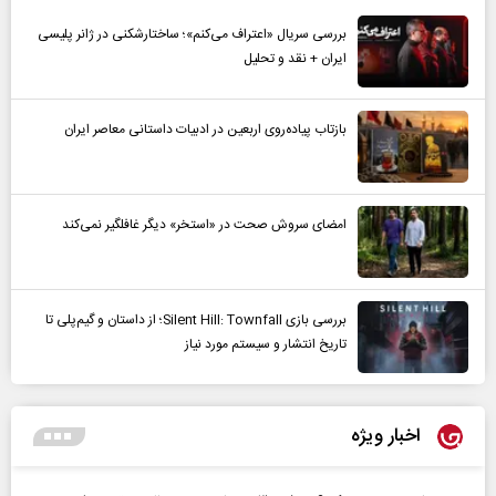
بررسی سریال «اعتراف می‌کنم»؛ ساختارشکنی در ژانر پلیسی
ایران + نقد و تحلیل
بازتاب پیاده‌روی اربعین در ادبیات داستانی معاصر ایران
امضای سروش صحت در «استخر» دیگر غافلگیر نمی‌کند
بررسی بازی Silent Hill: Townfall؛ از داستان و گیم‌پلی تا
تاریخ انتشار و سیستم مورد نیاز
اخبار ویژه