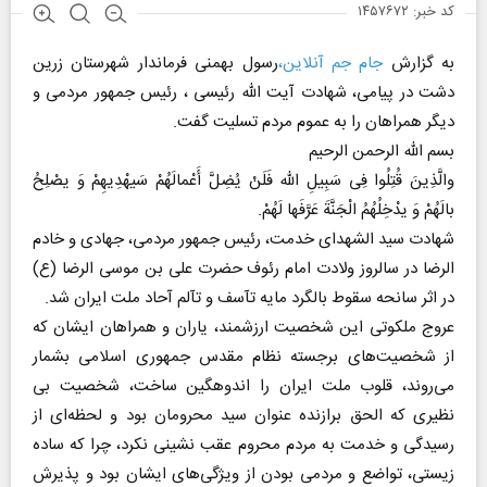
کد خبر: ۱۴۵۷۶۷۲
به گزارش
جام جم آنلاین،
رسول بهمنی فرماندار شهرستان زرین
دشت در پیامی، شهادت آیت الله رئیسی ، رئیس جمهور مردمی و
دیگر همراهان را به عموم مردم تسلیت گفت.
بسم الله الرحمن الرحیم
والَّذِینَ قُتِلُوا فِی سَبِیلِ الله فَلَنْ یُضِلَّ أَعْمالَهُمْ سَیهْدِیهِمْ وَ یصْلِحُ
بالَهُمْ وَ یدْخِلُهُمُ الْجَنَّةَ عَرَّفَها لَهُمْ.
شهادت سید الشهدای خدمت، رئیس جمهور مردمی، جهادی و خادم
الرضا در سالروز ولادت امام رئوف حضرت علی بن موسی الرضا (ع)
در اثر سانحه سقوط بالگرد مایه تآسف و تآلم آحاد ملت ایران شد.
عروج ملکوتی این شخصیت ارزشمند، یاران و همراهان ایشان که
از شخصیت‌های برجسته نظام مقدس جمهوری اسلامی بشمار
می‌روند، قلوب ملت ایران را اندوهگین ساخت، شخصیت بی
نظیری که الحق برازنده عنوان سید محرومان بود و لحظه‌ای از
رسیدگی و خدمت به مردم محروم عقب نشینی نکرد، چرا که ساده
زیستی، تواضع و مردمی بودن از ویژگی‌های ایشان بود و پذیرش