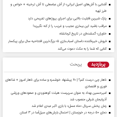
آشنایی با آش‌های اصیل ایرانی؛ از آش عباسعلی تا آش ترخینه + خواص و
طرز تهیه
پارک شیرین قابلیت‌ بالایی برای اجرای پروژهای تفریحی دارد
مراقب باشید این بیماری عجیب و غریب را از کنه نگیرید!
خاوران؛ گمشده‌ای در تاریخ کرمانشاه
فروش خیره‌کننده داستان اسباب‌بازی ۵؛ بزرگ‌ترین افتتاحیه سال برای پیکسار
کتابی که شما را به مکث دعوت می‌کند
پربازدید
پربحث
ناهار چی درست کنم؟ | ۲۰ پیشنهاد خوشمزه و ساده برای ناهار امروز + غذاهای
فوری و اقتصادی
امیرحسین بهداد به عنوان سرپرست هیئت کوهنوردی و صعودهای ورزشی
آذربایجان شرقی منصوب شد
زمان پخش سریال «ماه عسل» با بازی اکبر عبدی اعلام شد
دمای ۵۰ درجه در خوزستان | احتمال بارش‌های سیل‌آسا در ۳ استان