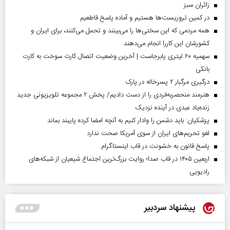
‌زائران سبز
در کمین تروریست‌ها هستیم و آماده پاسخ قاطعیم
همه مردمی که این سختی‌ها را می‌بینند و تحمل می‌کنند، برای ایران و
کشورشان این کاررا انجام می‌دهند
سهمیه ۶۰ لیتری پابرجاست | آخرین وضعیت اتصال کارت سوخت به کارت
بانکی
درگیری مرگبار ۲ پسرخاله در پارک
هنرمند منحصر‌به‌فردی را از دست دادیم/ پخش ۲ مجموعه تلویزیونی جدید
زنده‌یاد عبدی در آینده نزدیک
پزشکیان: باید دشمن را وادار کنیم به آنچه امضا کرده پایبند بماند
لغو تحریم‌های ایران از سوی آمریکا صحت ندارد
پاسخ قانون به خشونت در قاب اینستاگرام
اربعین ۱۴۰۵ در قاب صدا؛ روایت بزرگ‌ترین اجتماع شیعیان از شبکه‌های
رادیویی
پیشنهاد سردبیر