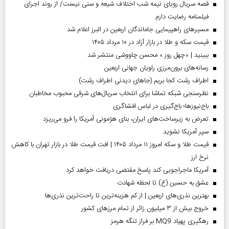
قصه سریال رویای نیمه شب اختلاف شیعه و سنی نیست/ از روند اجرای
فیلمنامه رضایت دارم
مسیر‌های راهپیمایی جاماندگان اربعین در البرز اعلام شد
قیمت سکه و طلا در بازار آزاد در ۱۰ مرداد ۱۴۰۵
ببینید | «چهل روز » محسن چاووشی منتشر شد
رسانه‌های برون‌مرزی راویان جهانی اربعین
اطراف رشت کجا بریم (جاهای دیدنی اطراف رشت)
نظرسنجی شبکه تماشا برای انتخاب سریال‌های شرقی محبوب مخاطبان
باج‌نیوزها؛ باج‌گیری در لباس افشاگری
تعرض به زیرساخت‌های ایران، بنای هژمونی آمریکا را فرو می‌ریزد
سپر آمریکا نشوید
قیمت طلا و سکه امروز ۱۱ مرداد ۱۴۰۵ | افت قیمت طلا در بازار تهران با کاهش
نرخ ارز
آمریکا ماجراجویی کند پاسخ مقتضی دریافت خواهد کرد
عشق به حسین (ع) تا لحظه شهادت
بهترین نذری‌های اربعین | از کم هزینه‌ترین تا راحت‌ترین نذری‌ها
خروج بیش از ۳ میلیون زائر از تمام مرز‌های کشور
رهگیری پهپاد MQ9 بر فراز تنگه هرمز