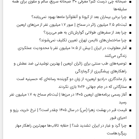
صبحانه چی درست کنم؟ معرفی ۳۰ صبحانه سریع، سالم و مقوی برای همه
سلیقه‌ها
چرا برخی بیماران بعد از کرونا و آنفلوآنزا ماه‌ها بهبود نمی‌یابند؟
ثبت‌نام ۲.۵ میلیون زائر در سماح | عبور ۱.۷ میلیون نفر از مرز‌های اربعین
چرا بعد از سفرهای طولانی گوارش‌تان به هم می‌ریزد؟
چرا ساختمان‌های ناایمن تهران تعیین تکلیف نمی‌شوند؟
آمار معلولیت در ایران | بیش از ۱۰.۵ میلیون نفر با محدودیت عملکردی
زندگی می‌کنند
توصیه‌های طب سنتی برای زائران اربعین | بهترین نوشیدنی ضد عطش و
راهکارهای پیشگیری از گرمازدگی
راز ماندگاری «رادیو اربعین» از زبان دو گوینده؛ رسانه‌ای که حسینیه است
ستارگانی که در جام جهانی ۲۰۲۶ بازی نکردند
آغاز رسمی برنامه‌های اربعین ۱۴۰۵ در مرز‌ها | ثبت‌نام سماح به ۱.۷ میلیون نفر
رسید
قیمت قبر در بهشت زهرا (س) در سال ۱۴۰۵ چقدر است؟ | نرخ خرید، رزرو و
احیای قبور
چرا گرد و غبار در ایران تشدید شد؟ | حقابه تالاب‌ها مهم‌ترین راهکار مهار
ریزگردهاست