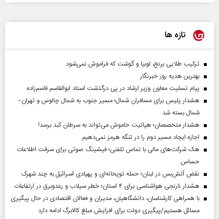
تازه ها
ترکیب طلایی برنج، لوبیا و گوشت که فراموش نمی‌شود
بهترین هدیه روز خبرنگار
پیام تسلیت معاون وزیر ارشاد در پی درگذشت استاد ابوالقاسم قاسم‌زاده
هشدار پلیس برای مسافران شمال؛ مسیر جنوب به شمال چالوس و تهران–
شمال بسته شد
هشدار متخصصان؛ هپاتیت خاموش می‌تواند به سرطان کبد برسد!
اجازه ایجاد مسیر دوم را در تنگه هرمز نمی‌دهیم
هک شرکت‌های مالی با تماس تلفنی؛ فیشینگ صوتی برای سرقت اطلاعات
حساس
نقض آتش‌بس در لبنان؛ حمله توپخانه‌ای و پهپادی اسرائیل به چند شهرک
هشدار نارنجی هواشناسی برای ۴ استان؛ خطر سیلاب و رعدوبرق در ارتفاعات
با همراهی کارشناسان، دانشگاهیان، مدیران و فعالان اقتصادی در حال پیگیری
مسائل هستیم/پیگیری دولت برای افزایش مبلغ کالابرگ ادامه دارد