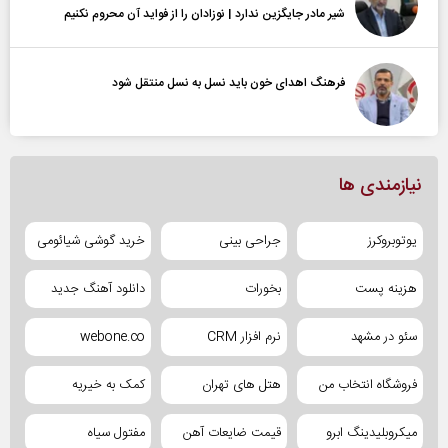
شیر مادر جایگزین ندارد | نوزادان را از فواید آن محروم نکنیم
فرهنگ اهدای خون باید نسل به نسل منتقل شود
نیازمندی ها
یوتوبروکرز
جراحی بینی
خرید گوشی شیائومی
هزینه پست
بخورات
دانلود آهنگ جدید
سئو در مشهد
نرم افزار CRM
webone.co
فروشگاه انتخاب من
هتل های تهران
کمک به خیریه
میکروبلیدینگ ابرو
قیمت ضایعات آهن
مفتول سیاه