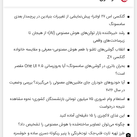
گلکسی اس ۲۷ اولترا؛ پیش‌نمایشی از تغییرات بنیادین در پرچمدار بعدی
سامسونگ
رشد خیره‌کننده بازار توکن‌های هوش مصنوعی (AI)؛ از هیجان تا
زیرساخت‌های واقعی
انقلاب گوشی‌های تاشو‌ با طعم هوش مصنوعی؛ معرفی و مقایسه خانواده
گلکسی Z۸
بحران باتری در گوشی‌های سامسونگ؛ آیا به‌روزرسانی One UI ۸.۵ مقصر
است؟
آیا خودروهای خودران جای ماشین‌های معمولی را می‌گیرند؟ بررسی وضعیت
در سال ۲۰۲۶
استعلام وام ضروری ۷۵ میلیون تومانی بازنشستگان کشوری؛ نحوه مشاهده
نتیجه درخواست
این غذای لاکچری را ۱۵ دقیقه‌ای آماده کنید
چگونه می‌توان تصاویر ساخته‌شده با هوش مصنوعی را تشخیص داد؟
طرز تهیه تارت فلپ‌جک توت‌فرنگی با پنیر ریکوتا؛ دسری ساده و خوشمزه