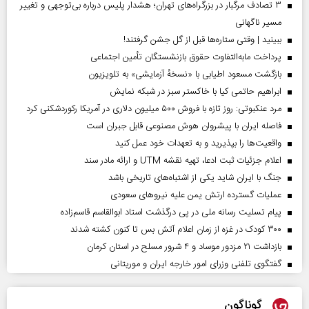
۳ تصادف مرگبار در بزرگراه‌های تهران؛ هشدار پلیس درباره بی‌توجهی و تغییر
مسیر ناگهانی
ببینید | وقتی ستاره‌ها قبل از گل جشن گرفتند!
پرداخت مابه‌التفاوت حقوق بازنشستگان تأمین اجتماعی
بازگشت مسعود اطیابی با «نسخهٔ آزمایشی» به تلویزیون
ابراهیم حاتمی کیا با خاکستر سبز در شبکه نمایش
مرد عنکبوتی: روز تازه با فروش ۵۰۰ میلیون دلاری در آمریکا رکوردشکنی کرد
فاصله ایران با پیشرو‌ان هوش مصنوعی قابل جبران است
واقعیت‌ها را بپذیرید و به تعهدات خود عمل کنید
اعلام جزئیات ثبت ادعا، تهیه نقشه UTM و ارائه مادر سند
جنگ با ایران شاید یکی از اشتباه‌های تاریخی باشد
عملیات گسترده ارتش یمن علیه نیروهای سعودی
پیام تسلیت رسانه ملی در پی درگذشت استاد ابوالقاسم قاسم‌زاده
۳۰۰ کودک در غزه از زمان اعلام آتش بس تا کنون کشته شدند
بازداشت ۲۱ مزدور موساد و ۴ شرور مسلح در استان کرمان
گفتگوی تلفنی وزرای امور خارجه ایران و موریتانی
گوناگون