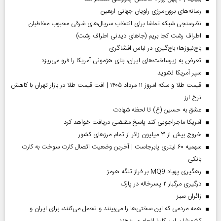
رسانه‌های برون‌مرزی راویان جهانی اربعین
نظرسنجی شبکه تماشا برای انتخاب سریال‌های شرقی محبوب مخاطبان
اطراف رشت کجا بریم (جاهای دیدنی اطراف رشت)
باج‌نیوزها؛ باج‌گیری در لباس افشاگری
تعرض به زیرساخت‌های ایران، بنای هژمونی آمریکا را فرو می‌ریزد
سپر آمریکا نشوید
قیمت طلا و سکه امروز ۱۱ مرداد ۱۴۰۵ | افت قیمت طلا در بازار تهران با کاهش
نرخ ارز
عشق به حسین (ع) تا لحظه شهادت
آمریکا ماجراجویی کند پاسخ مقتضی دریافت خواهد کرد
خروج بیش از ۳ میلیون زائر از تمام مرز‌های کشور
سهمیه ۶۰ لیتری پابرجاست | آخرین وضعیت اتصال کارت سوخت به کارت
بانکی
رهگیری پهپاد MQ9 بر فراز تنگه هرمز
درگیری مرگبار ۲ پسرخاله در پارک
‌زائران سبز
همه مردمی که این سختی‌ها را می‌بینند و تحمل می‌کنند، برای ایران و
کشورشان این کاررا انجام می‌دهند