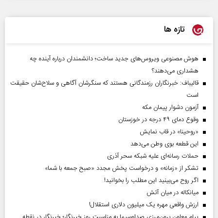
تازه ها
هوش مصنوعی ویروس‌های جدید ساخت؛ دانشمندان درباره آینده چه
هشداری می‌دهند؟
قالیباف: خبرنگاران رزمندگانی هستند که سنگرشان آگاهی و سلاح‌شان حقیقت
است
آزمون دشوار پیمان مکه
وقوع دمای ۴۹ درجه در خوزستان
«روحینا» در قاب نمایش
این قطعه بوی وطن می‌دهد
حملات رسانه‌ای علیه شبکه سحر آذری
تشکر از «زمانه» و درخواست پخش مجدد «صبح جمعه با شما»
اگر روح می‌بینید این مطلب را بخوانید!
میانکاله در میان آتش
ارزش واقعی مهره یک میلیون دلاری استقلال!
پیام معاون برون‌مرزی صداوسیما به مناسبت روز خبرنگار؛ خبرنگار در نقطه