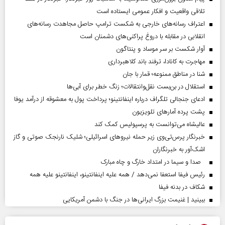
تلاقی واقعیت و افکار عمومی ایستاده است
اعتراف رسانه‌های خارجی به شکست ترامپ حاصل مجاهدت رسانه‌های
انقلابی در مقابله با دروغ پراکنی‌های دشمنان است
آوار شکست بر سر موساد و پنتاگون
مهاجرت به کانادا، ترفند باند کلاهبرداری
شنا در مناطق ممنوعه؛ قمار با جان
استقلال در بن‌بست نقل‌وانتقالات؛ زنگ خطر برای آبی‌ها
ادعای جنجالی تلگراف درباره اینفانتینو؛ پرداخت پول به معشوقه از درآمد یوفا
پشت پرده آمارهای تلویزیون
عالیشاه می‌توانست به پرسپولیس کمک کند
خبرنگار پرس‌تی‌وی زیر حمله نیروهای اسرائیلی؛ شلیک نارنجک صوتی و گاز
اشک‌آور به خبرنگاران
صدا و سیما در امتداد خارگ و چاه مبارک
رئیس فیفا استعفا نمی‌دهد / همه علیه اینفانتینو، اینفانتینو علیه همه
شکاف در بدنه فیفا
ببینید | غنیمت بزرگ ایرانی‌ها در جنگ با دشمن آمریکایی