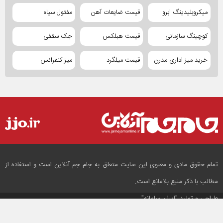
میکروبلیدینگ ابرو
قیمت ضایعات آهن
مفتول سیاه
کوچینگ سازمانی
قیمت هبلکس
جک سقفی
خرید میز اداری مدرن
قیمت میلگرد
میز کنفرانس
تمام حقوق مادی و معنوی این سایت متعلق به جام جم آنلاین است و استفاده از
مطالب با ذکر منبع بلامانع است.
طراحی و تولید
"ایران سامانه"