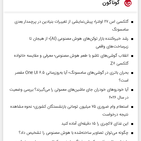
گوناگون
گلکسی اس ۲۷ اولترا؛ پیش‌نمایشی از تغییرات بنیادین در پرچمدار بعدی
سامسونگ
رشد خیره‌کننده بازار توکن‌های هوش مصنوعی (AI)؛ از هیجان تا
زیرساخت‌های واقعی
انقلاب گوشی‌های تاشو‌ با طعم هوش مصنوعی؛ معرفی و مقایسه خانواده
گلکسی Z۸
بحران باتری در گوشی‌های سامسونگ؛ آیا به‌روزرسانی One UI ۸.۵ مقصر
است؟
آیا خودروهای خودران جای ماشین‌های معمولی را می‌گیرند؟ بررسی وضعیت
در سال ۲۰۲۶
استعلام وام ضروری ۷۵ میلیون تومانی بازنشستگان کشوری؛ نحوه مشاهده
نتیجه درخواست
این غذای لاکچری را ۱۵ دقیقه‌ای آماده کنید
چگونه می‌توان تصاویر ساخته‌شده با هوش مصنوعی را تشخیص داد؟