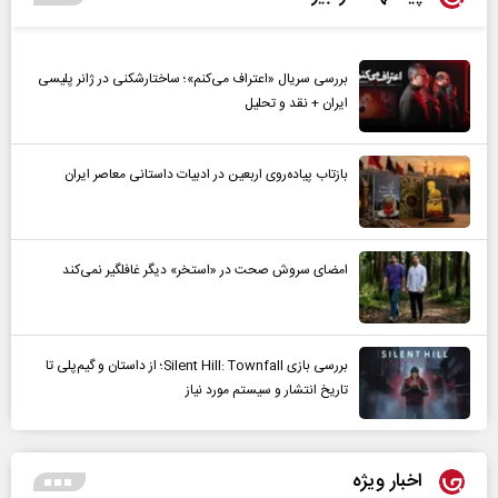
بررسی سریال «اعتراف می‌کنم»؛ ساختارشکنی در ژانر پلیسی
ایران + نقد و تحلیل
بازتاب پیاده‌روی اربعین در ادبیات داستانی معاصر ایران
امضای سروش صحت در «استخر» دیگر غافلگیر نمی‌کند
بررسی بازی Silent Hill: Townfall؛ از داستان و گیم‌پلی تا
تاریخ انتشار و سیستم مورد نیاز
اخبار ویژه