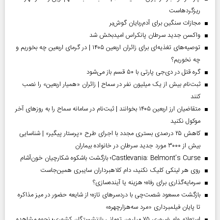
ریزگردهاست
مجازات سنگین برای آدم‌ربایان گوش‌بر
واکسن جدید سرطان پانکراس امیدبخش شد
توصیه‌های تغذیه‌ای برای زائران اربعین ۱۴۰۵ | در گرمای اربعین چه بخوریم و
چه نخوریم؟
گره قتل در دی‌جی پارتی با ۵۰ قسم باز می‌شود
ثبت‌نام بیش از یک میلیون نفر در سماح | زائران «همیار اربعین» را نصب
کنند
متقاضیان ارز اربعین ۱۴۰۵ بخوانند | ثبت‌نام در سامانه سماح را به روز‌های آخر
موکول نکنید
کاهش ۲۵ درصدی بستری مجدد با اجرای طرح «پرستار پیگیر» | شناسایی
بیش از ۳۰۰۰ مورد جدید سرطان در خانواده بیماران
Castlevania: Belmont’s Curse؛ بازگشت باشکوه شکارچیان خون‌آشام
روی هر لینکی کلیک نکنید، دام کلاهبرداران سایبری همین‌جاست
سرمایه‌گذاری برای رفاه؛ هزینه یا آینده‌سازی؟
بازگشت مسعود شصت‌چی با دردسر‌های تازه؛ از شایعه حضور در میز مذاکره
تا پایان فیلمبرداری «مرد سه‌هزارچهره»
استعلام وام ضروری ۷۵ میلیون تومانی بازنشستگان کشوری؛ نحوه مشاهده