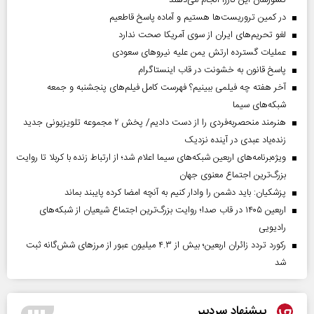
در کمین تروریست‌ها هستیم و آماده پاسخ قاطعیم
لغو تحریم‌های ایران از سوی آمریکا صحت ندارد
عملیات گسترده ارتش یمن علیه نیروهای سعودی
پاسخ قانون به خشونت در قاب اینستاگرام
آخر هفته چه فیلمی ببینیم؟ فهرست کامل فیلم‌های پنجشنبه و جمعه
شبکه‌های سیما
هنرمند منحصر‌به‌فردی را از دست دادیم/ پخش ۲ مجموعه تلویزیونی جدید
زنده‌یاد عبدی در آینده نزدیک
ویژه‌برنامه‌های اربعین شبکه‌های سیما اعلام شد؛ از ارتباط زنده با کربلا تا روایت
بزرگ‌ترین اجتماع معنوی جهان
پزشکیان: باید دشمن را وادار کنیم به آنچه امضا کرده پایبند بماند
اربعین ۱۴۰۵ در قاب صدا؛ روایت بزرگ‌ترین اجتماع شیعیان از شبکه‌های
رادیویی
رکورد تردد زائران اربعین؛ بیش از ۴.۳ میلیون عبور از مرزهای شش‌گانه ثبت
شد
پیشنهاد سردبیر