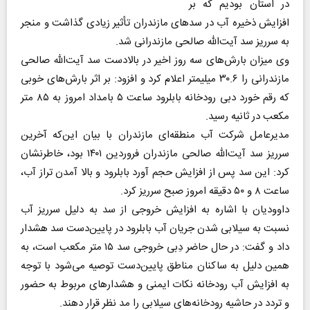
در استان بودیم که بر
افزایش ذخیره آب در سدهای مازندران تأثیر زیادی گذاشت و منجر
به سرریز سد آیت‌الله صالحی مازندرانی شد.
وی میزان بارش‌های سه روز اخیر در بالادست سد آیت‌الله صالحی
مازندرانی را ۳۰.۶ میلیمتر اعلام کرد و افزود: بر اثر بارش‌های خوبی
که رقم خورد دبی رودخانه بابلرود ساعت ۵ بامداد امروز به ۸۵ متر
مکعب در ثانیه رسید.
مدیرعامل شرکت آب منطقه‌ای مازندران با بیان این‌که آخرین
سرریز سد آیت‌الله صالحی مازندران فروردین ۱۴۰۱ بود، خاطرنشان
کرد: این سد پس از افزایش حجم آورد بابلرود و بالا آمدن تراز آب،
ساعت ۸ و ۵۰ دقیقه امروز صبح سرریز کرد.
داوودیان با اشاره به افزایش خروجی از سد به دلیل سرریز آب
نسبت به سیلابی شدن جریان آب بابلرود در پایین‌دست سد هشدار
داد و گفت: در حال حاضر دِبی خروجی سد ۱۵ متر مکعب است، به
همین دلیل به ساکنان مناطق پایین‌دست توصیه می‌شود با توجه
به افزایش آب رودخانه نکات ایمنی و هشدارهای مربوط به حضور
و تردد در حاشیه رودخانه‌های سیلابی را مد نظر قرار دهند.