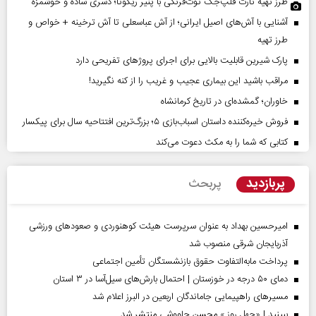
طرز تهیه تارت فلپ‌جک توت‌فرنگی با پنیر ریکوتا؛ دسری ساده و خوشمزه
آشنایی با آش‌های اصیل ایرانی؛ از آش عباسعلی تا آش ترخینه + خواص و
طرز تهیه
پارک شیرین قابلیت‌ بالایی برای اجرای پروژهای تفریحی دارد
مراقب باشید این بیماری عجیب و غریب را از کنه نگیرید!
خاوران؛ گمشده‌ای در تاریخ کرمانشاه
فروش خیره‌کننده داستان اسباب‌بازی ۵؛ بزرگ‌ترین افتتاحیه سال برای پیکسار
کتابی که شما را به مکث دعوت می‌کند
پربازدید
پربحث
امیرحسین بهداد به عنوان سرپرست هیئت کوهنوردی و صعودهای ورزشی
آذربایجان شرقی منصوب شد
پرداخت مابه‌التفاوت حقوق بازنشستگان تأمین اجتماعی
دمای ۵۰ درجه در خوزستان | احتمال بارش‌های سیل‌آسا در ۳ استان
مسیر‌های راهپیمایی جاماندگان اربعین در البرز اعلام شد
ببینید | «چهل روز » محسن چاووشی منتشر شد