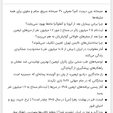
صبحانه چی درست کنم؟ معرفی ۳۰ صبحانه سریع، سالم و مقوی برای همه
سلیقه‌ها
چرا برخی بیماران بعد از کرونا و آنفلوآنزا ماه‌ها بهبود نمی‌یابند؟
ثبت‌نام ۲.۵ میلیون زائر در سماح | عبور ۱.۷ میلیون نفر از مرز‌های اربعین
چرا بعد از سفرهای طولانی گوارش‌تان به هم می‌ریزد؟
چرا ساختمان‌های ناایمن تهران تعیین تکلیف نمی‌شوند؟
آمار معلولیت در ایران | بیش از ۱۰.۵ میلیون نفر با محدودیت عملکردی
زندگی می‌کنند
توصیه‌های طب سنتی برای زائران اربعین | بهترین نوشیدنی ضد عطش و
راهکارهای پیشگیری از گرمازدگی
راز ماندگاری «رادیو اربعین» از زبان دو گوینده؛ رسانه‌ای که حسینیه است
ستارگانی که در جام جهانی ۲۰۲۶ بازی نکردند
آغاز رسمی برنامه‌های اربعین ۱۴۰۵ در مرز‌ها | ثبت‌نام سماح به ۱.۷ میلیون نفر
رسید
قیمت قبر در بهشت زهرا (س) در سال ۱۴۰۵ چقدر است؟ | نرخ خرید، رزرو و
احیای قبور
چرا گرد و غبار در ایران تشدید شد؟ | حقابه تالاب‌ها مهم‌ترین راهکار مهار