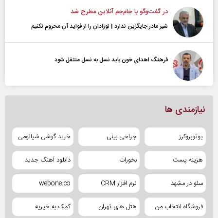
در گفت‌و‌گو با جام‌جم آنلاین مطرح شد
شیر مادر جایگزین ندارد | نوزادان را از فواید آن محروم نکنیم
فرهنگ اهدای خون باید نسل به نسل منتقل شود
نیازمندی ها
یوتوبروکرز
جراحی بینی
خرید گوشی شیائومی
هزینه پست
بخورات
دانلود آهنگ جدید
سئو در مشهد
نرم افزار CRM
webone.co
فروشگاه انتخاب من
هتل های تهران
کمک به خیریه