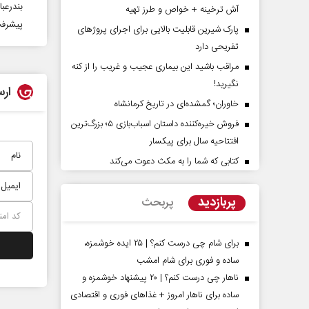
بندرعب
آش ترخینه + خواص و طرز تهیه
پیشرفت ۷٠ درصدی پروژه همسطح سازی قطعه ۲۷ 
پارک شیرین قابلیت‌ بالایی برای اجرای پروژهای
تفریحی دارد
مراقب باشید این بیماری عجیب و غریب را از کنه
نگیرید!
ارس
خاوران؛ گمشده‌ای در تاریخ کرمانشاه
فروش خیره‌کننده داستان اسباب‌بازی ۵؛ بزرگ‌ترین
پشت‌پرده تهدیدات کوتاه‏‌مدت و
اربعین نماد مقاومت در بر
افتتاحیه سال برای پیکسار
ادعا‌های خلاف واقع آمریکا
استکبار‌
کتابی که شما را به مکث دعوت می‌کند
مین - تحلیلگر مسائل سیاسی
رحمت‌الله نوروزی - عضو کمیسیون اجتم
مجلس
پربازدید
پربحث
برای شام چی درست کنم؟ | ۲۵ ایده خوشمزه،
ساده و فوری برای شام امشب
ناهار چی درست کنم؟ | ۲۰ پیشنهاد خوشمزه و
ساده برای ناهار امروز + غذاهای فوری و اقتصادی