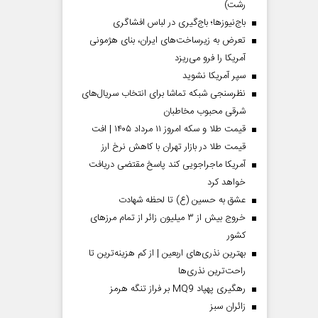
رشت)
باج‌نیوزها؛ باج‌گیری در لباس افشاگری
تعرض به زیرساخت‌های ایران، بنای هژمونی
آمریکا را فرو می‌ریزد
سپر آمریکا نشوید
نظرسنجی شبکه تماشا برای انتخاب سریال‌های
شرقی محبوب مخاطبان
قیمت طلا و سکه امروز ۱۱ مرداد ۱۴۰۵ | افت
قیمت طلا در بازار تهران با کاهش نرخ ارز
آمریکا ماجراجویی کند پاسخ مقتضی دریافت
خواهد کرد
عشق به حسین (ع) تا لحظه شهادت
خروج بیش از ۳ میلیون زائر از تمام مرز‌های
کشور
بهترین نذری‌های اربعین | از کم هزینه‌ترین تا
راحت‌ترین نذری‌ها
رهگیری پهپاد MQ9 بر فراز تنگه هرمز
‌زائران سبز