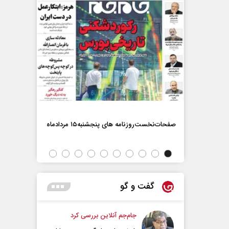
صفحات‌نخست‌روزنامه ها‌ی پنجشنبه‌۱۵ مردادماه
صفحات‌نخست‌رو
گفت و گو
جام‌جم آنلاین بررسی کرد