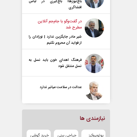
باج‌نیوزها؛ باج‌گیری در لباس
افشاگری
در گفت‌و‌گو با جام‌جم آنلاین
مطرح شد
شیر مادر جایگزین ندارد | نوزادان را
از فواید آن محروم نکنیم
فرهنگ اهدای خون باید نسل به
نسل منتقل شود
عدالت در سلامت میانبر ندارد
نیازمندی ها
یوتوبروکرز
جراحی بینی
خرید گوشی