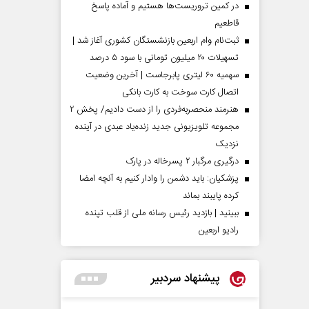
در کمین تروریست‌ها هستیم و آماده پاسخ
قاطعیم
ثبت‌نام وام اربعین بازنشستگان کشوری آغاز شد |
تسهیلات ۲۰ میلیون تومانی با سود ۵ درصد
سهمیه ۶۰ لیتری پابرجاست | آخرین وضعیت
اتصال کارت سوخت به کارت بانکی
هنرمند منحصر‌به‌فردی را از دست دادیم/ پخش ۲
مجموعه تلویزیونی جدید زنده‌یاد عبدی در آینده
نزدیک
درگیری مرگبار ۲ پسرخاله در پارک
پزشکیان: باید دشمن را وادار کنیم به آنچه امضا
کرده پایبند بماند
ببینید | بازدید رئیس رسانه ملی از قلب تپنده
رادیو اربعین
پیشنهاد سردبیر