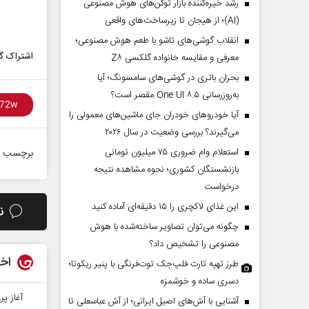
رشد خیره‌کننده بازار توکن‌های هوش مصنوعی
(AI)؛ از هیجان تا زیرساخت‌های واقعی
انقلاب گوشی‌های تاشو‌ با طعم هوش مصنوعی؛
اشتراک گذ
معرفی و مقایسه خانواده گلکسی Z۸
بحران باتری در گوشی‌های سامسونگ؛ آیا
به‌روزرسانی One UI ۸.۵ مقصر است؟
آیا خودروهای خودران جای ماشین‌های معمولی را
می‌گیرند؟ بررسی وضعیت در سال ۲۰۲۶
استعلام وام ضروری ۷۵ میلیون تومانی
برچسب ه
بازنشستگان کشوری؛ نحوه مشاهده نتیجه
درخواست
این غذای لاکچری را ۱۵ دقیقه‌ای آماده کنید
ن
چگونه می‌توان تصاویر ساخته‌شده با هوش
مصنوعی را تشخیص داد؟
اخب
طرز تهیه تارت فلپ‌جک توت‌فرنگی با پنیر ریکوتا؛
دسری ساده و خوشمزه
آغاز پر
آشنایی با آش‌های اصیل ایرانی؛ از آش عباسعلی تا