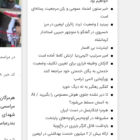
خواهیم بود
خبر ستون اعتماد عمومی و رکن مرجعیت رسانه‌ای
است
ببینید | وضعیت تردد زائران اربعین در مرز
خسروی در گفتگو با منوچهر حبیبی استاندار
کرمانشاه
اینترنت بی افسار
امیر سرتیپ اکرمی‌نیا: ارتش کاملا آماده است
در مراسم
کارکنان وظیفه فراری برای تعیین تکلیف وضعیت
خدمتی به یگان خدمتی خود مراجعه کنند
کد خبر: ۱۴۵۷۰۵۸
زورآزمایی اتمی ترامپ
کفگیر رهگیر به ته دیگ خورد
تا دیر نشده جلوی هوش مصنوعی را بگیرید / AI
هرمزگا
به انسان مسلط می‌شود؟
مراسمی
هرمز؛ ابتکارعمل در دست ایران
شهدای 
مشروطه در کوچه‌پس‌کوچه‌های پایتخت
بندرعباس
بازداشت قاتل کارگر باربری در باغ‌ویلا
ارائه بیش از ۲ میلیون خدمت بهداشتی در اربعین