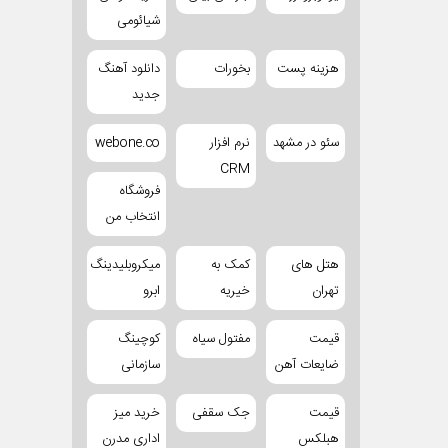
شیائومی
هزینه پست
بخورات
دانلود آهنگ
جدید
سئو در مشهد
نرم افزار
webone.co
CRM
فروشگاه
انتخاب من
هتل های
کمک به
میکروبلیدینگ
تهران
خیریه
ابرو
قیمت
مفتول سیاه
کوچینگ
ضایعات آهن
سازمانی
قیمت
جک سقفی
خرید میز
هبلکس
اداری مدرن