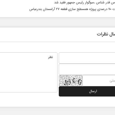
اس قدر شناس ،سوگوار رئیس جمهور فقید شد
آرامستان بندرعباس
ال نظرات
ابر
از باتلاق انرژی تا بن‌بست ترامپ
حکایت
نرگس خ
اعی
رضا سپهوند - سخنگوی کمیسیون انرژی مجلس