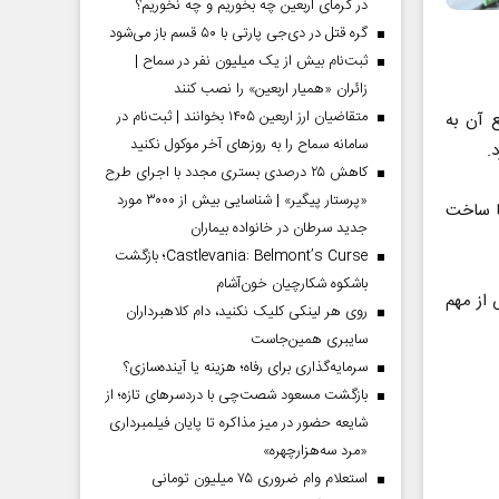
در گرمای اربعین چه بخوریم و چه نخوریم؟
گره قتل در دی‌جی پارتی با ۵۰ قسم باز می‌شود
ثبت‌نام بیش از یک میلیون نفر در سماح |
زائران «همیار اربعین» را نصب کنند
متقاضیان ارز اربعین ۱۴۰۵ بخوانند | ثبت‌نام در
رو 500مترمربع است که 1000 مترمربع آن به
سامانه سماح را به روز‌های آخر موکول نکنید
کاهش ۲۵ درصدی بستری مجدد با اجرای طرح
«پرستار پیگیر» | شناسایی بیش از ۳۰۰۰ مورد
فتتاح یا ساخت
جدید سرطان در خانواده بیماران
Castlevania: Belmont’s Curse؛ بازگشت
باشکوه شکارچیان خون‌آشام
 از مهم
روی هر لینکی کلیک نکنید، دام کلاهبرداران
سایبری همین‌جاست
سرمایه‌گذاری برای رفاه؛ هزینه یا آینده‌سازی؟
بازگشت مسعود شصت‌چی با دردسر‌های تازه؛ از
شایعه حضور در میز مذاکره تا پایان فیلمبرداری
«مرد سه‌هزارچهره»
استعلام وام ضروری ۷۵ میلیون تومانی