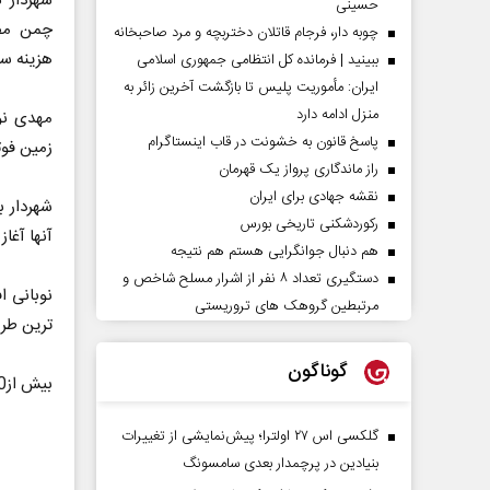
شهردار 
حسینی
چوبه دار، فرجام قاتلان دختربچه و مرد صاحبخانه
هزینه سه
ببینید | فرمانده کل انتظامی جمهوری اسلامی
ایران­: مأموریت پلیس تا بازگشت آخرین زائر به
منزل ادامه دارد
پاسخ قانون به خشونت در قاب اینستاگرام
زمین فوتبال و500 متر آن به رختکن، زیرسازی و ا
راز ماندگاری پرواز یک قهرمان
نقشه جهادی برای ایران
رکوردشکنی تاریخی بورس
آنها آغا
هم دنبال جوانگرایی هستم هم نتیجه
دستگیری تعداد ۸ نفر از اشرار مسلح شاخص و
نوبانی ا
مرتبطین گروهک های تروریستی
ترین طرح
گوناگون
بیش از80 زمین ورزشی در محلات شهر بندرعباس فعال است.
گلکسی اس ۲۷ اولترا؛ پیش‌نمایشی از تغییرات
بنیادین در پرچمدار بعدی سامسونگ