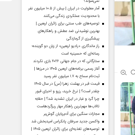
نمی‌شوند؟
آمار معلولیت در ایران | بیش از ۱۰.۵ میلیون نفر
با محدودیت عملکردی زندگی می‌کنند
توصیه‌های طب سنتی برای زائران اربعین |
بهترین نوشیدنی ضد عطش و راهکارهای
پیشگیری از گرمازدگی
راز ماندگاری «رادیو اربعین» از زبان دو گوینده؛
رسانه‌ای که حسینیه است
ستارگانی که در جام جهانی ۲۰۲۶ بازی نکردند
آغاز رسمی برنامه‌های اربعین ۱۴۰۵ در مرز‌ها |
ثبت‌نام سماح به ۱.۷ میلیون نفر رسید
قیمت قبر در بهشت زهرا (س) در سال ۱۴۰۵
چقدر است؟ | نرخ خرید، رزرو و احیای قبور
چرا گرد و غبار در ایران تشدید شد؟ | حقابه
تالاب‌ها مهم‌ترین راهکار مهار ریزگردهاست
مجازات سنگین برای آدم‌ربایان گوش‌بر
واکسن جدید سرطان پانکراس امیدبخش شد
توصیه‌های تغذیه‌ای برای زائران اربعین ۱۴۰۵ |