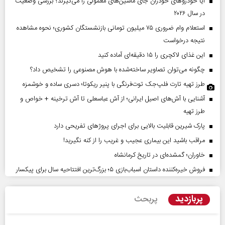
آیا خودروهای خودران جای ماشین‌های معمولی را می‌گیرند؟ بررسی وضعیت
در سال ۲۰۲۶
استعلام وام ضروری ۷۵ میلیون تومانی بازنشستگان کشوری؛ نحوه مشاهده
نتیجه درخواست
این غذای لاکچری را ۱۵ دقیقه‌ای آماده کنید
چگونه می‌توان تصاویر ساخته‌شده با هوش مصنوعی را تشخیص داد؟
طرز تهیه تارت فلپ‌جک توت‌فرنگی با پنیر ریکوتا؛ دسری ساده و خوشمزه
آشنایی با آش‌های اصیل ایرانی؛ از آش عباسعلی تا آش ترخینه + خواص و
طرز تهیه
پارک شیرین قابلیت‌ بالایی برای اجرای پروژهای تفریحی دارد
مراقب باشید این بیماری عجیب و غریب را از کنه نگیرید!
خاوران؛ گمشده‌ای در تاریخ کرمانشاه
فروش خیره‌کننده داستان اسباب‌بازی ۵؛ بزرگ‌ترین افتتاحیه سال برای پیکسار
پربازدید
پربحث