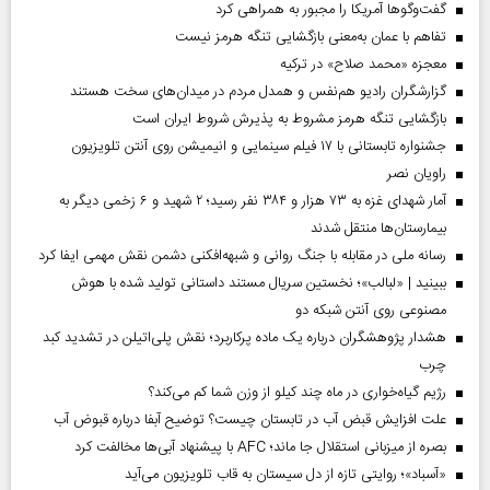
گفت‌وگوها آمریکا را مجبور به همراهی کرد
تفاهم با عمان به‌معنی بازگشایی تنگه هرمز نیست
معجزه «محمد صلاح» در ترکیه
گزارشگران رادیو هم‌نفس و همدل مردم در میدان‌های سخت هستند
بازگشایی تنگه هرمز مشروط به پذیرش شروط ایران است
جشنواره تابستانی با ۱۷ فیلم سینمایی و انیمیشن روی آنتن تلویزیون
راویان نصر
آمار شهدای غزه به ۷۳ هزار و ۳۸۴ نفر رسید؛ ۲ شهید و ۶ زخمی دیگر به
بیمارستان‌ها منتقل شدند
رسانه ملی در مقابله با جنگ روانی و شبهه‌افکنی دشمن نقش مهمی ایفا کرد
ببینید | «لبالب»؛ نخستین سریال مستند داستانی تولید شده با هوش
مصنوعی روی آنتن شبکه دو
هشدار پژوهشگران درباره یک ماده پرکاربرد؛ نقش پلی‌اتیلن در تشدید کبد
چرب
رژیم گیاه‌خواری در ماه چند کیلو از وزن شما کم می‌کند؟
علت افزایش قبض آب در تابستان چیست؟ توضیح آبفا درباره قبوض آب
بصره از میزبانی استقلال جا ماند؛ AFC با پیشنهاد آبی‌ها مخالفت کرد
«آسباد»؛ روایتی تازه از دل سیستان به قاب تلویزیون می‌آید