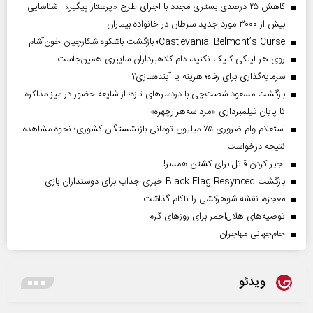
کاهش ۲۵ درصدی بستری مجدد با اجرای طرح «پرستار پیگیر» | شناسایی
بیش از ۳۰۰۰ مورد جدید سرطان در خانواده بیماران
Castlevania: Belmont’s Curse؛ بازگشت باشکوه شکارچیان خون‌آشام
روی هر لینکی کلیک نکنید، دام کلاهبرداران سایبری همین‌جاست
سرمایه‌گذاری برای رفاه؛ هزینه یا آینده‌سازی؟
بازگشت مسعود شصت‌چی با دردسر‌های تازه؛ از شایعه حضور در میز مذاکره
تا پایان فیلمبرداری «مرد سه‌هزارچهره»
استعلام وام ضروری ۷۵ میلیون تومانی بازنشستگان کشوری؛ نحوه مشاهده
نتیجه درخواست
اجیر کردن قاتل برای کشتن همسر!
بازگشت Black Flag Resynced خبری جذاب برای دوستداران بازی
معجزه، نقشه شوهرکشی را ناکام گذاشت
توصیه‌های هلال‌احمر برای روز‌های گرم
جام‌جهانی مهاجران
ویدئو