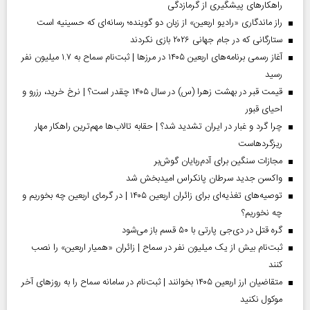
راهکارهای پیشگیری از گرمازدگی
راز ماندگاری «رادیو اربعین» از زبان دو گوینده؛ رسانه‌ای که حسینیه است
ستارگانی که در جام جهانی ۲۰۲۶ بازی نکردند
آغاز رسمی برنامه‌های اربعین ۱۴۰۵ در مرز‌ها | ثبت‌نام سماح به ۱.۷ میلیون نفر
رسید
قیمت قبر در بهشت زهرا (س) در سال ۱۴۰۵ چقدر است؟ | نرخ خرید، رزرو و
احیای قبور
چرا گرد و غبار در ایران تشدید شد؟ | حقابه تالاب‌ها مهم‌ترین راهکار مهار
ریزگردهاست
مجازات سنگین برای آدم‌ربایان گوش‌بر
واکسن جدید سرطان پانکراس امیدبخش شد
توصیه‌های تغذیه‌ای برای زائران اربعین ۱۴۰۵ | در گرمای اربعین چه بخوریم و
چه نخوریم؟
گره قتل در دی‌جی پارتی با ۵۰ قسم باز می‌شود
ثبت‌نام بیش از یک میلیون نفر در سماح | زائران «همیار اربعین» را نصب
کنند
متقاضیان ارز اربعین ۱۴۰۵ بخوانند | ثبت‌نام در سامانه سماح را به روز‌های آخر
موکول نکنید