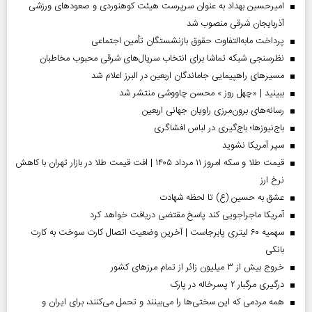
امیرحسین بهداد به عنوان سرپرست هیئت کوهنوردی و صعودهای ورزشی
آذربایجان شرقی منصوب شد
پرداخت مابه‌التفاوت حقوق بازنشستگان تأمین اجتماعی
نظرسنجی شبکه تماشا برای انتخاب سریال‌های شرقی محبوب مخاطبان
مسیر‌های راهپیمایی جاماندگان اربعین در البرز اعلام شد
ببینید | «چهل روز » محسن چاووشی منتشر شد
رسانه‌های برون‌مرزی راویان جهانی اربعین
باج‌نیوزها؛ باج‌گیری در لباس افشاگری
سپر آمریکا نشوید
قیمت طلا و سکه امروز ۱۱ مرداد ۱۴۰۵ | افت قیمت طلا در بازار تهران با کاهش
نرخ ارز
عشق به حسین (ع) تا لحظه شهادت
آمریکا ماجراجویی کند پاسخ مقتضی دریافت خواهد کرد
سهمیه ۶۰ لیتری پابرجاست | آخرین وضعیت اتصال کارت سوخت به کارت
بانکی
خروج بیش از ۳ میلیون زائر از تمام مرز‌های کشور
درگیری مرگبار ۲ پسرخاله در پارک
همه مردمی که این سختی‌ها را می‌بینند و تحمل می‌کنند، برای ایران و