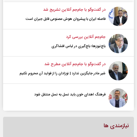
در گفت‌و‌گو با جام‌جم آنلاین تشریح شد
فاصله ایران با پیشرو‌ان هوش مصنوعی قابل جبران است
جام‌جم آنلاین بررسی کرد
باج‌نیوزها؛ باج‌گیری در لباس افشاگری
در گفت‌و‌گو با جام‌جم آنلاین مطرح شد
شیر مادر جایگزین ندارد | نوزادان را از فواید آن محروم نکنیم
فرهنگ اهدای خون باید نسل به نسل منتقل شود
نیازمندی ها