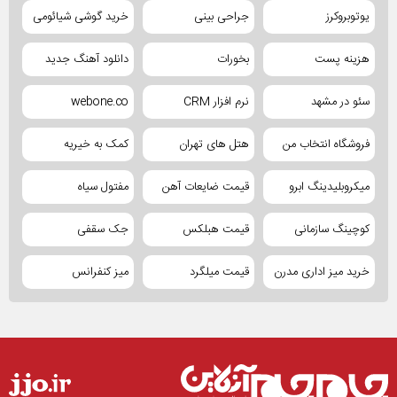
یوتوبروکرز
جراحی بینی
خرید گوشی شیائومی
هزینه پست
بخورات
دانلود آهنگ جدید
سئو در مشهد
نرم افزار CRM
webone.co
فروشگاه انتخاب من
هتل های تهران
کمک به خیریه
میکروبلیدینگ ابرو
قیمت ضایعات آهن
مفتول سیاه
کوچینگ سازمانی
قیمت هبلکس
جک سقفی
خرید میز اداری مدرن
قیمت میلگرد
میز کنفرانس