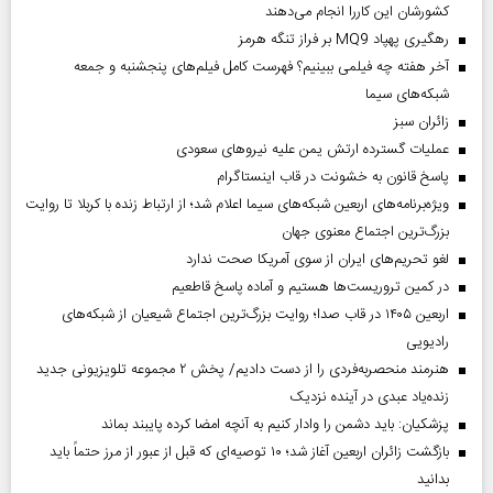
کشورشان این کاررا انجام می‌دهند
رهگیری پهپاد MQ9 بر فراز تنگه هرمز
آخر هفته چه فیلمی ببینیم؟ فهرست کامل فیلم‌های پنجشنبه و جمعه
شبکه‌های سیما
‌زائران سبز
عملیات گسترده ارتش یمن علیه نیروهای سعودی
پاسخ قانون به خشونت در قاب اینستاگرام
ویژه‌برنامه‌های اربعین شبکه‌های سیما اعلام شد؛ از ارتباط زنده با کربلا تا روایت
بزرگ‌ترین اجتماع معنوی جهان
لغو تحریم‌های ایران از سوی آمریکا صحت ندارد
در کمین تروریست‌ها هستیم و آماده پاسخ قاطعیم
اربعین ۱۴۰۵ در قاب صدا؛ روایت بزرگ‌ترین اجتماع شیعیان از شبکه‌های
رادیویی
هنرمند منحصر‌به‌فردی را از دست دادیم/ پخش ۲ مجموعه تلویزیونی جدید
زنده‌یاد عبدی در آینده نزدیک
پزشکیان: باید دشمن را وادار کنیم به آنچه امضا کرده پایبند بماند
بازگشت زائران اربعین آغاز شد؛ ۱۰ توصیه‌ای که قبل از عبور از مرز حتماً باید
بدانید