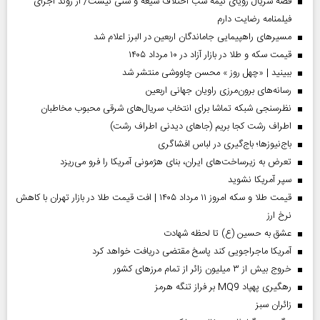
قصه سریال رویای نیمه شب اختلاف شیعه و سنی نیست/ از روند اجرای
فیلمنامه رضایت دارم
مسیر‌های راهپیمایی جاماندگان اربعین در البرز اعلام شد
قیمت سکه و طلا در بازار آزاد در ۱۰ مرداد ۱۴۰۵
ببینید | «چهل روز » محسن چاووشی منتشر شد
رسانه‌های برون‌مرزی راویان جهانی اربعین
نظرسنجی شبکه تماشا برای انتخاب سریال‌های شرقی محبوب مخاطبان
اطراف رشت کجا بریم (جاهای دیدنی اطراف رشت)
باج‌نیوزها؛ باج‌گیری در لباس افشاگری
تعرض به زیرساخت‌های ایران، بنای هژمونی آمریکا را فرو می‌ریزد
سپر آمریکا نشوید
قیمت طلا و سکه امروز ۱۱ مرداد ۱۴۰۵ | افت قیمت طلا در بازار تهران با کاهش
نرخ ارز
عشق به حسین (ع) تا لحظه شهادت
آمریکا ماجراجویی کند پاسخ مقتضی دریافت خواهد کرد
خروج بیش از ۳ میلیون زائر از تمام مرز‌های کشور
رهگیری پهپاد MQ9 بر فراز تنگه هرمز
‌زائران سبز