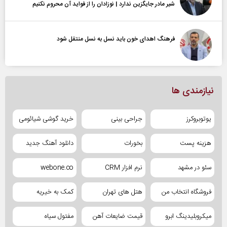
شیر مادر جایگزین ندارد | نوزادان را از فواید آن محروم نکنیم
فرهنگ اهدای خون باید نسل به نسل منتقل شود
نیازمندی ها
یوتوبروکرز
جراحی بینی
خرید گوشی شیائومی
هزینه پست
بخورات
دانلود آهنگ جدید
سئو در مشهد
نرم افزار CRM
webone.co
فروشگاه انتخاب من
هتل های تهران
کمک به خیریه
میکروبلیدینگ ابرو
قیمت ضایعات آهن
مفتول سیاه