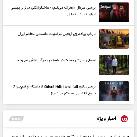
بررسی سریال «اعتراف می‌کنم»؛ ساختارشکنی در ژانر پلیسی
ایران + نقد و تحلیل
بازتاب پیاده‌روی اربعین در ادبیات داستانی معاصر ایران
امضای سروش صحت در «استخر» دیگر غافلگیر نمی‌کند
بررسی بازی Silent Hill: Townfall؛ از داستان و گیم‌پلی تا
تاریخ انتشار و سیستم مورد نیاز
اخبار ویژه
صبحانه چی درست کنم؟ معرفی ۳۰ صبحانه سریع، سالم و مقوی برای همه