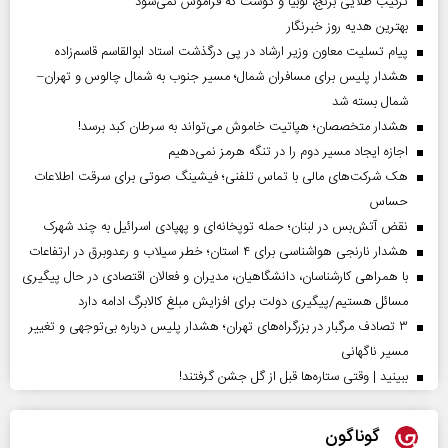
ترکیب طلایی برنج، لوبیا و گوشت که فراموش نمی‌شود
بهترین هدیه روز خبرنگار
پیام تسلیت معاون وزیر ارشاد در پی درگذشت استاد ابوالقاسم قاسم‌زاده
هشدار پلیس برای مسافران شمال؛ مسیر جنوب به شمال چالوس و تهران–
شمال بسته شد
هشدار متخصصان؛ هپاتیت خاموش می‌تواند به سرطان کبد برسد!
اجازه ایجاد مسیر دوم را در تنگه هرمز نمی‌دهیم
هک شرکت‌های مالی با تماس تلفنی؛ فیشینگ صوتی برای سرقت اطلاعات
حساس
نقض آتش‌بس در لبنان؛ حمله توپخانه‌ای و پهپادی اسرائیل به چند شهرک
هشدار نارنجی هواشناسی برای ۴ استان؛ خطر سیلاب و رعدوبرق در ارتفاعات
با همراهی کارشناسان، دانشگاهیان، مدیران و فعالان اقتصادی در حال پیگیری
مسائل هستیم/پیگیری دولت برای افزایش مبلغ کالابرگ ادامه دارد
۳ تصادف مرگبار در بزرگراه‌های تهران؛ هشدار پلیس درباره بی‌توجهی و تغییر
مسیر ناگهانی
ببینید | وقتی ستاره‌ها قبل از گل جشن گرفتند!
گوناگون