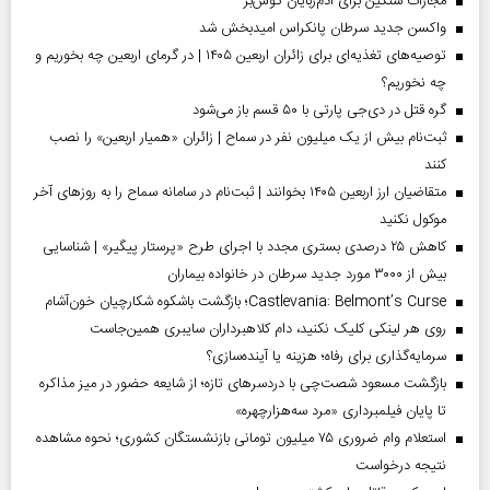
مجازات سنگین برای آدم‌ربایان گوش‌بر
واکسن جدید سرطان پانکراس امیدبخش شد
توصیه‌های تغذیه‌ای برای زائران اربعین ۱۴۰۵ | در گرمای اربعین چه بخوریم و
چه نخوریم؟
گره قتل در دی‌جی پارتی با ۵۰ قسم باز می‌شود
ثبت‌نام بیش از یک میلیون نفر در سماح | زائران «همیار اربعین» را نصب
کنند
متقاضیان ارز اربعین ۱۴۰۵ بخوانند | ثبت‌نام در سامانه سماح را به روز‌های آخر
موکول نکنید
کاهش ۲۵ درصدی بستری مجدد با اجرای طرح «پرستار پیگیر» | شناسایی
بیش از ۳۰۰۰ مورد جدید سرطان در خانواده بیماران
Castlevania: Belmont’s Curse؛ بازگشت باشکوه شکارچیان خون‌آشام
روی هر لینکی کلیک نکنید، دام کلاهبرداران سایبری همین‌جاست
سرمایه‌گذاری برای رفاه؛ هزینه یا آینده‌سازی؟
بازگشت مسعود شصت‌چی با دردسر‌های تازه؛ از شایعه حضور در میز مذاکره
تا پایان فیلمبرداری «مرد سه‌هزارچهره»
استعلام وام ضروری ۷۵ میلیون تومانی بازنشستگان کشوری؛ نحوه مشاهده
نتیجه درخواست