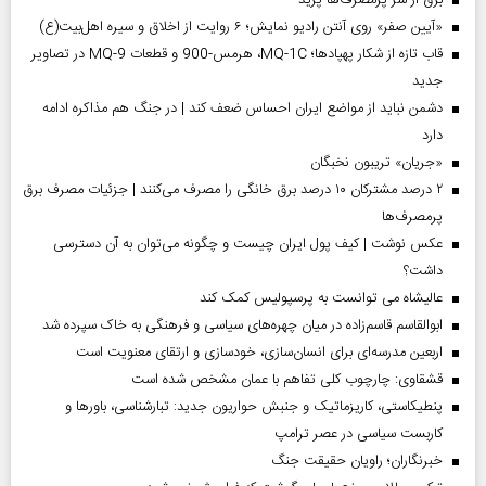
برق از سر پرمصرف‌ها پرید
«آیین صفر» روی آنتن رادیو نمایش؛ ۶ روایت از اخلاق و سیره اهل‌بیت(ع)
قاب تازه از شکار پهپادها؛ MQ-1C، هرمس-900 و قطعات MQ-9 در تصاویر
جدید
دشمن نباید از مواضع ایران احساس ضعف کند | در جنگ هم مذاکره ادامه
دارد
«جریان» تریبون نخبگان
۲ درصد مشترکان ۱۰ درصد برق خانگی را مصرف می‌کنند | جزئیات مصرف برق
پرمصرف‌ها
عکس نوشت | کیف پول ایران چیست و چگونه می‌توان به آن دسترسی
داشت؟
عالیشاه می توانست به پرسپولیس کمک کند
ابوالقاسم قاسم‌زاده در میان چهره‌های سیاسی و فرهنگی به خاک سپرده شد
اربعین مدرسه‌ای برای انسان‌سازی، خودسازی و ارتقای معنویت است
قشقاوی: چارچوب کلی تفاهم با عمان مشخص شده است
پنطیکاستی، کاریزماتیک و جنبش حواریون جدید: تبارشناسی، باور‌ها و
کاربست سیاسی در عصر ترامپ
خبرنگاران؛ راویان حقیقت جنگ