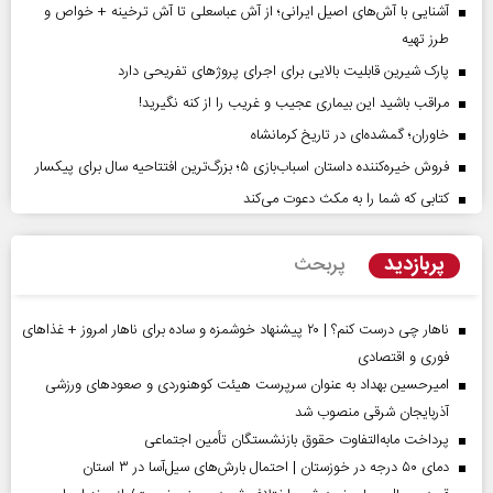
آشنایی با آش‌های اصیل ایرانی؛ از آش عباسعلی تا آش ترخینه + خواص و
طرز تهیه
پارک شیرین قابلیت‌ بالایی برای اجرای پروژهای تفریحی دارد
مراقب باشید این بیماری عجیب و غریب را از کنه نگیرید!
خاوران؛ گمشده‌ای در تاریخ کرمانشاه
فروش خیره‌کننده داستان اسباب‌بازی ۵؛ بزرگ‌ترین افتتاحیه سال برای پیکسار
کتابی که شما را به مکث دعوت می‌کند
پربازدید
پربحث
ناهار چی درست کنم؟ | ۲۰ پیشنهاد خوشمزه و ساده برای ناهار امروز + غذاهای
فوری و اقتصادی
امیرحسین بهداد به عنوان سرپرست هیئت کوهنوردی و صعودهای ورزشی
آذربایجان شرقی منصوب شد
پرداخت مابه‌التفاوت حقوق بازنشستگان تأمین اجتماعی
دمای ۵۰ درجه در خوزستان | احتمال بارش‌های سیل‌آسا در ۳ استان