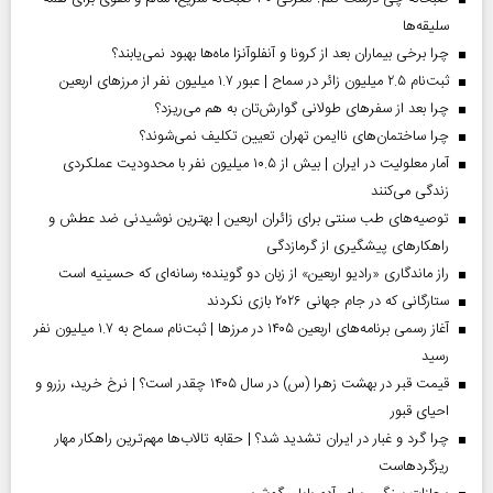
سلیقه‌ها
چرا برخی بیماران بعد از کرونا و آنفلوآنزا ماه‌ها بهبود نمی‌یابند؟
ثبت‌نام ۲.۵ میلیون زائر در سماح | عبور ۱.۷ میلیون نفر از مرز‌های اربعین
چرا بعد از سفرهای طولانی گوارش‌تان به هم می‌ریزد؟
چرا ساختمان‌های ناایمن تهران تعیین تکلیف نمی‌شوند؟
آمار معلولیت در ایران | بیش از ۱۰.۵ میلیون نفر با محدودیت عملکردی
زندگی می‌کنند
توصیه‌های طب سنتی برای زائران اربعین | بهترین نوشیدنی ضد عطش و
راهکارهای پیشگیری از گرمازدگی
راز ماندگاری «رادیو اربعین» از زبان دو گوینده؛ رسانه‌ای که حسینیه است
ستارگانی که در جام جهانی ۲۰۲۶ بازی نکردند
آغاز رسمی برنامه‌های اربعین ۱۴۰۵ در مرز‌ها | ثبت‌نام سماح به ۱.۷ میلیون نفر
رسید
قیمت قبر در بهشت زهرا (س) در سال ۱۴۰۵ چقدر است؟ | نرخ خرید، رزرو و
احیای قبور
چرا گرد و غبار در ایران تشدید شد؟ | حقابه تالاب‌ها مهم‌ترین راهکار مهار
ریزگردهاست