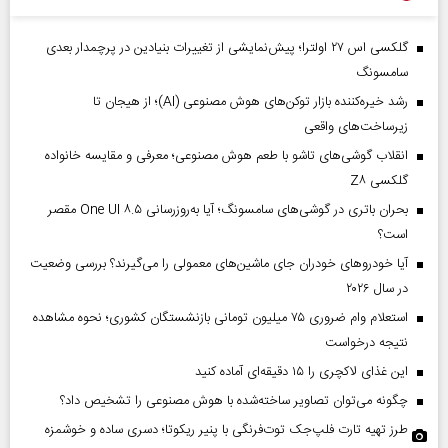
گلکسی اس ۲۷ اولترا؛ پیش‌نمایشی از تغییرات بنیادین در پرچمدار بعدی
سامسونگ
رشد خیره‌کننده بازار توکن‌های هوش مصنوعی (AI)؛ از هیجان تا
زیرساخت‌های واقعی
انقلاب گوشی‌های تاشو‌ با طعم هوش مصنوعی؛ معرفی و مقایسه خانواده
گلکسی Z۸
بحران باتری در گوشی‌های سامسونگ؛ آیا به‌روزرسانی One UI ۸.۵ مقصر
است؟
آیا خودروهای خودران جای ماشین‌های معمولی را می‌گیرند؟ بررسی وضعیت
در سال ۲۰۲۶
استعلام وام ضروری ۷۵ میلیون تومانی بازنشستگان کشوری؛ نحوه مشاهده
نتیجه درخواست
این غذای لاکچری را ۱۵ دقیقه‌ای آماده کنید
چگونه می‌توان تصاویر ساخته‌شده با هوش مصنوعی را تشخیص داد؟
طرز تهیه تارت فلپ‌جک توت‌فرنگی با پنیر ریکوتا؛ دسری ساده و خوشمزه