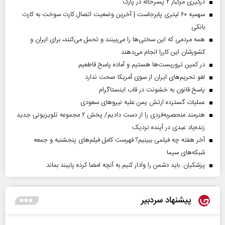
درگیری مرگبار ۲ پسرخاله در پارک
سهمیه ۶۰ لیتری پابرجاست | آخرین وضعیت اتصال کارت سوخت به کارت
بانکی
همه مردمی که این سختی‌ها را می‌بینند و تحمل می‌کنند، برای ایران و
کشورشان این کاررا انجام می‌دهند
در کمین تروریست‌ها هستیم و آماده پاسخ قاطعیم
لغو تحریم‌های ایران از سوی آمریکا صحت ندارد
پاسخ قانون به خشونت در قاب اینستاگرام
عملیات گسترده ارتش یمن علیه نیروهای سعودی
هنرمند منحصر‌به‌فردی را از دست دادیم/ پخش ۲ مجموعه تلویزیونی جدید
زنده‌یاد عبدی در آینده نزدیک
آخر هفته چه فیلمی ببینیم؟ فهرست کامل فیلم‌های پنجشنبه و جمعه
شبکه‌های سیما
پزشکیان: باید دشمن را وادار کنیم به آنچه امضا کرده پایبند بماند
پیشنهاد سردبیر