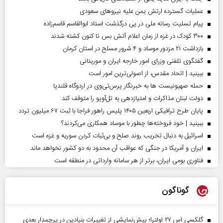
عملیات گسترده ارتش یمن علیه نیروهای سعودی
پیام تسلیت رسانه ملی در پی درگذشت استاد ابوالقاسم قاسم‌زاده
۳۰۰ کودک در غزه از زمان اعلام آتش بس تا کنون کشته شدند
بازداشت ۲۱ مزدور موساد و ۴ شرور مسلح در استان کرمان
گفتگوی تلفنی وزرای امور خارجه ایران و موریتانی
ببینید | اتحاد مقدس، از اصولی‌ترین امور است
حمله صهیونیست ها به خبرنگار پرس‌تی‌وی در اردوگاه قلندیا
دولت لبنان مذاکرات و امتیازدهی به تل‌آویو را متوقف کند
پایان طرح ترافیکی اربعین ۱۴۰۵ پلیس راهور فراجا با ثبت ۶۷ میلیون تردد
ببینید | خود فروخته‌ها چطور با موساد همکاری می‌کردند؟
اسرائیل به دنبال تخریب روند صلح و بی‌ثبات کردن سوریه و غزه است
ایران و آمریکا در جنگی که عواقب آن محدود به دو کشور نخواهد ماند
فناوری بومی ایران، برتر از هر سامانه وارداتی در منطقه است
گوناگون
گلکسی اس ۲۷ اولترا؛ پیش‌نمایشی از تغییرات بنیادین در پرچمدار بعدی