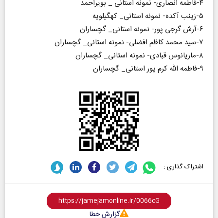
۴-فاطمه انصاری- نمونه استانی _ بویراحمد
۵-زینب آکده- نمونه استانی_ کهگیلویه
۶-آرش گرجی پور- نمونه استانی_ گچساران
۷-سید محمد کاظم افضلی- نمونه استانی_ گچساران
۸-ماریانوس قبادی- نمونه استانی_ گچساران
۹-فاطمه الله کرم پور استانی_ گچساران
اشتراک گذاری :
گزارش خطا