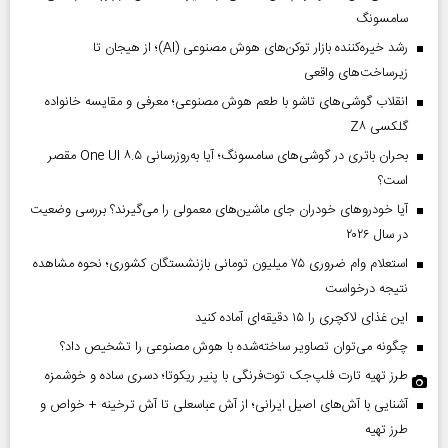
سامسونگ
رشد خیره‌کننده بازار توکن‌های هوش مصنوعی (AI)؛ از هیجان تا
زیرساخت‌های واقعی
انقلاب گوشی‌های تاشو‌ با طعم هوش مصنوعی؛ معرفی و مقایسه خانواده
گلکسی Z۸
بحران باتری در گوشی‌های سامسونگ؛ آیا به‌روزرسانی One UI ۸.۵ مقصر
است؟
آیا خودروهای خودران جای ماشین‌های معمولی را می‌گیرند؟ بررسی وضعیت
در سال ۲۰۲۶
استعلام وام ضروری ۷۵ میلیون تومانی بازنشستگان کشوری؛ نحوه مشاهده
نتیجه درخواست
این غذای لاکچری را ۱۵ دقیقه‌ای آماده کنید
چگونه می‌توان تصاویر ساخته‌شده با هوش مصنوعی را تشخیص داد؟
طرز تهیه تارت فلپ‌جک توت‌فرنگی با پنیر ریکوتا؛ دسری ساده و خوشمزه
آشنایی با آش‌های اصیل ایرانی؛ از آش عباسعلی تا آش ترخینه + خواص و
طرز تهیه