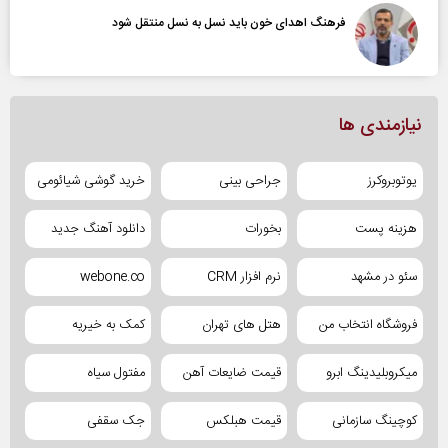
فرهنگ اهدای خون باید نسل به نسل منتقل شود
نیازمندی ها
یوتوبروکرز
جراحی بینی
خرید گوشی شیائومی
هزینه پست
بخورات
دانلود آهنگ جدید
سئو در مشهد
نرم افزار CRM
webone.co
فروشگاه انتخاب من
هتل های تهران
کمک به خیریه
میکروبلیدینگ ابرو
قیمت ضایعات آهن
مفتول سیاه
کوچینگ سازمانی
قیمت هبلکس
جک سقفی