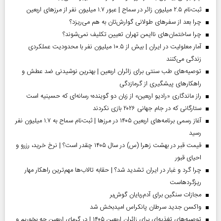
ثبت‌نام ۲.۵ میلیون زائر در سماح | عبور ۱.۷ میلیون نفر از مرز‌های اربعین
چرا بعد از سفرهای طولانی گوارش‌تان به هم می‌ریزد؟
چرا ساختمان‌های ناایمن تهران تعیین تکلیف نمی‌شوند؟
آمار معلولیت در ایران | بیش از ۱۰.۵ میلیون نفر با محدودیت عملکردی
زندگی می‌کنند
توصیه‌های طب سنتی برای زائران اربعین | بهترین نوشیدنی ضد عطش و
راهکارهای پیشگیری از گرمازدگی
راز ماندگاری «رادیو اربعین» از زبان دو گوینده؛ رسانه‌ای که حسینیه است
ستارگانی که در جام جهانی ۲۰۲۶ بازی نکردند
آغاز رسمی برنامه‌های اربعین ۱۴۰۵ در مرز‌ها | ثبت‌نام سماح به ۱.۷ میلیون نفر
رسید
قیمت قبر در بهشت زهرا (س) در سال ۱۴۰۵ چقدر است؟ | نرخ خرید، رزرو و
احیای قبور
چرا گرد و غبار در ایران تشدید شد؟ | حقابه تالاب‌ها مهم‌ترین راهکار مهار
ریزگردهاست
مجازات سنگین برای آدم‌ربایان گوش‌بر
واکسن جدید سرطان پانکراس امیدبخش شد
توصیه‌های تغذیه‌ای برای زائران اربعین ۱۴۰۵ | در گرمای اربعین چه بخوریم و