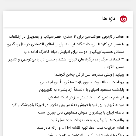
تازه ها
هشدار نارنجی هواشناسی برای ۴ استان؛ خطر سیلاب و رعدوبرق در ارتفاعات
با همراهی کارشناسان، دانشگاهیان، مدیران و فعالان اقتصادی در حال پیگیری
مسائل هستیم/پیگیری دولت برای افزایش مبلغ کالابرگ ادامه دارد
۳ تصادف مرگبار در بزرگراه‌های تهران؛ هشدار پلیس درباره بی‌توجهی و تغییر
مسیر ناگهانی
ببینید | وقتی ستاره‌ها قبل از گل جشن گرفتند!
پرداخت مابه‌التفاوت حقوق بازنشستگان تأمین اجتماعی
بازگشت مسعود اطیابی با «نسخهٔ آزمایشی» به تلویزیون
ابراهیم حاتمی کیا با خاکستر سبز در شبکه نمایش
مرد عنکبوتی: روز تازه با فروش ۵۰۰ میلیون دلاری در آمریکا رکوردشکنی کرد
فاصله ایران با پیشرو‌ان هوش مصنوعی قابل جبران است
واقعیت‌ها را بپذیرید و به تعهدات خود عمل کنید
اعلام جزئیات ثبت ادعا، تهیه نقشه UTM و ارائه مادر سند
جنگ با ایران شاید یکی از اشتباه‌های تاریخی باشد