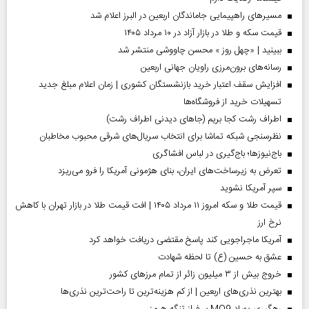
مسیر‌های راهپیمایی جاماندگان اربعین در البرز اعلام شد
قیمت سکه و طلا در بازار آزاد در ۱۰ مرداد ۱۴۰۵
ببینید | «چهل روز » محسن چاووشی منتشر شد
رسانه‌های برون‌مرزی راویان جهانی اربعین
افزایش سقف اعتبار خرید بازنشستگان کشوری | زمان اعلام مبلغ جدید
تسهیلات خرید از فروشگاه‌ها
اطراف رشت کجا بریم (جاهای دیدنی اطراف رشت)
نظرسنجی شبکه تماشا برای انتخاب سریال‌های شرقی محبوب مخاطبان
باج‌نیوزها؛ باج‌گیری در لباس افشاگری
تعرض به زیرساخت‌های ایران، بنای هژمونی آمریکا را فرو می‌ریزد
سپر آمریکا نشوید
قیمت طلا و سکه امروز ۱۱ مرداد ۱۴۰۵ | افت قیمت طلا در بازار تهران با کاهش
نرخ ارز
آمریکا ماجراجویی کند پاسخ مقتضی دریافت خواهد کرد
عشق به حسین (ع) تا لحظه شهادت
خروج بیش از ۳ میلیون زائر از تمام مرز‌های کشور
بهترین نذری‌های اربعین | از کم هزینه‌ترین تا راحت‌ترین نذری‌ها