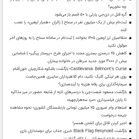
چه نخوریم؟
گره قتل در دی‌جی پارتی با ۵۰ قسم باز می‌شود
ثبت‌نام بیش از یک میلیون نفر در سماح | زائران «همیار اربعین» را نصب
کنند
متقاضیان ارز اربعین ۱۴۰۵ بخوانند | ثبت‌نام در سامانه سماح را به روز‌های آخر
موکول نکنید
کاهش ۲۵ درصدی بستری مجدد با اجرای طرح «پرستار پیگیر» | شناسایی
بیش از ۳۰۰۰ مورد جدید سرطان در خانواده بیماران
Castlevania: Belmont’s Curse؛ بازگشت باشکوه شکارچیان خون‌آشام
روی هر لینکی کلیک نکنید، دام کلاهبرداران سایبری همین‌جاست
سرمایه‌گذاری برای رفاه؛ هزینه یا آینده‌سازی؟
بازگشت مسعود شصت‌چی با دردسر‌های تازه؛ از شایعه حضور در میز مذاکره
تا پایان فیلمبرداری «مرد سه‌هزارچهره»
استعلام وام ضروری ۷۵ میلیون تومانی بازنشستگان کشوری؛ نحوه مشاهده
نتیجه درخواست
اجیر کردن قاتل برای کشتن همسر!
بازگشت Black Flag Resynced خبری جذاب برای دوستداران بازی
معجزه، نقشه شوهرکشی را ناکام گذاشت