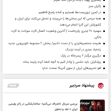
رهگیری پهپاد MQ9 بر فراز تنگه هرمز
‌زائران سبز
در کمین تروریست‌ها هستیم و آماده پاسخ قاطعیم
همه مردمی که این سختی‌ها را می‌بینند و تحمل می‌کنند، برای ایران و
کشورشان این کاررا انجام می‌دهند
سهمیه ۶۰ لیتری پابرجاست | آخرین وضعیت اتصال کارت سوخت به کارت
بانکی
هنرمند منحصر‌به‌فردی را از دست دادیم/ پخش ۲ مجموعه تلویزیونی جدید
زنده‌یاد عبدی در آینده نزدیک
درگیری مرگبار ۲ پسرخاله در پارک
پزشکیان: باید دشمن را وادار کنیم به آنچه امضا کرده پایبند بماند
لغو تحریم‌های ایران از سوی آمریکا صحت ندارد
پیشنهاد سردبیر
بررسی سریال «اعتراف می‌کنم»؛ ساختارشکنی در ژانر پلیسی
ایران + نقد و تحلیل