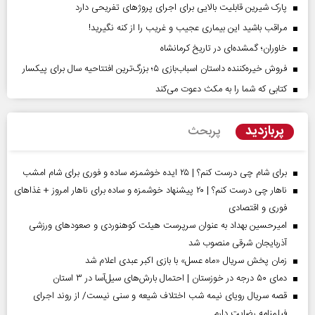
پارک شیرین قابلیت‌ بالایی برای اجرای پروژهای تفریحی دارد
مراقب باشید این بیماری عجیب و غریب را از کنه نگیرید!
خاوران؛ گمشده‌ای در تاریخ کرمانشاه
فروش خیره‌کننده داستان اسباب‌بازی ۵؛ بزرگ‌ترین افتتاحیه سال برای پیکسار
کتابی که شما را به مکث دعوت می‌کند
پربازدید
پربحث
برای شام چی درست کنم؟ | ۲۵ ایده خوشمزه، ساده و فوری برای شام امشب
ناهار چی درست کنم؟ | ۲۰ پیشنهاد خوشمزه و ساده برای ناهار امروز + غذاهای
فوری و اقتصادی
امیرحسین بهداد به عنوان سرپرست هیئت کوهنوردی و صعودهای ورزشی
آذربایجان شرقی منصوب شد
زمان پخش سریال «ماه عسل» با بازی اکبر عبدی اعلام شد
دمای ۵۰ درجه در خوزستان | احتمال بارش‌های سیل‌آسا در ۳ استان
قصه سریال رویای نیمه شب اختلاف شیعه و سنی نیست/ از روند اجرای
فیلمنامه رضایت دارم