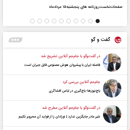
صفحات‌نخست‌روزنامه ها‌ی پنجشنبه‌۱۵ مردادماه
گفت و گو
در گفت‌و‌گو با جام‌جم آنلاین تشریح شد
فاصله ایران با پیشرو‌ان هوش مصنوعی قابل جبران است
جام‌جم آنلاین بررسی کرد
باج‌نیوزها؛ باج‌گیری در لباس افشاگری
در گفت‌و‌گو با جام‌جم آنلاین مطرح شد
شیر مادر جایگزین ندارد | نوزادان را از فواید آن محروم نکنیم