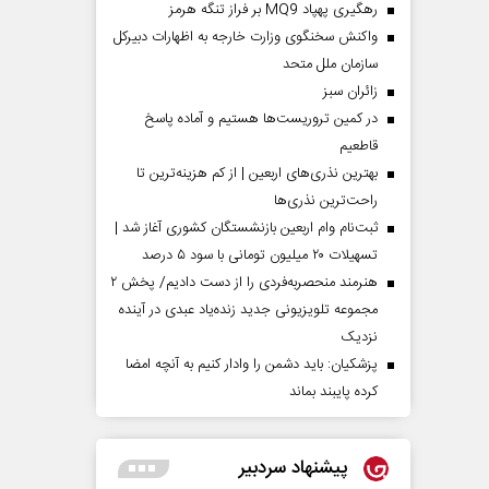
رهگیری پهپاد MQ9 بر فراز تنگه هرمز
واکنش سخنگوی وزارت خارجه به اظهارات دبیرکل
سازمان ملل متحد
‌زائران سبز
در کمین تروریست‌ها هستیم و آماده پاسخ
قاطعیم
بهترین نذری‌های اربعین | از کم هزینه‌ترین تا
راحت‌ترین نذری‌ها
ثبت‌نام وام اربعین بازنشستگان کشوری آغاز شد |
تسهیلات ۲۰ میلیون تومانی با سود ۵ درصد
هنرمند منحصر‌به‌فردی را از دست دادیم/ پخش ۲
مجموعه تلویزیونی جدید زنده‌یاد عبدی در آینده
نزدیک
پزشکیان: باید دشمن را وادار کنیم به آنچه امضا
کرده پایبند بماند
پیشنهاد سردبیر