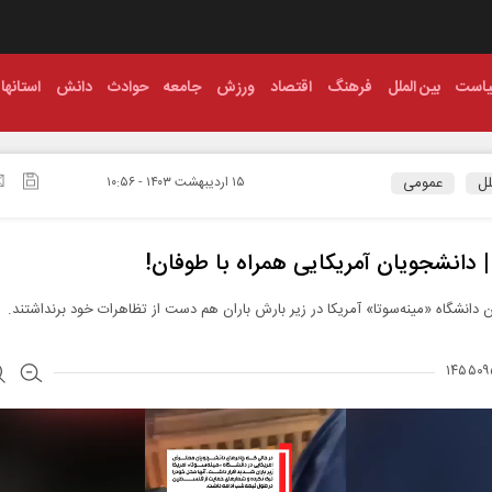
است
بین الملل
فرهنگ
اقتصاد
ورزش
جامعه
حوادث
دانش
استانها
لل
عمومی
۱۵ ارديبهشت ۱۴۰۳ - ۱۰:۵۶
 | دانشجویان آمریکایی همراه با طوفان!
 دانشگاه «مینه‌سوتا» آمریکا در زیر بارش باران هم دست از تظاهرات خود برنداشتند.