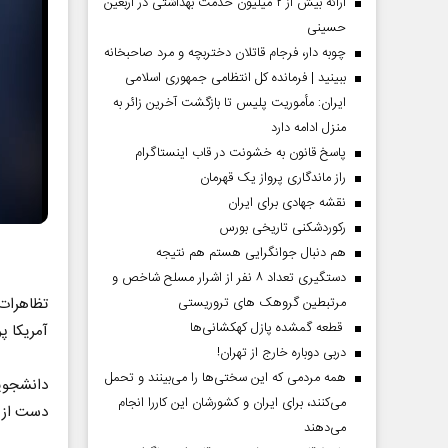
ارائه بیش از ۲ میلیون خدمت بهداشتی در اربعین
حسینی
چوبه دار، فرجام قاتلان دختربچه و مرد صاحبخانه
ببینید | فرمانده کل انتظامی جمهوری اسلامی
ایران­: مأموریت پلیس تا بازگشت آخرین زائر به
منزل ادامه دارد
پاسخ قانون به خشونت در قاب اینستاگرام
راز ماندگاری پرواز یک قهرمان
نقشه جهادی برای ایران
رکوردشکنی تاریخی بورس
هم دنبال جوانگرایی هستم هم نتیجه
دستگیری تعداد ۸ نفر از اشرار مسلح شاخص و
مرتبطین گروهک های تروریستی
تظاهرات
قطعه گمشده پازل کهکشانی‌ها
آمریکا پر
دربی دوباره خارج از تهران!
همه مردمی که این سختی‌ها را می‌بینند و تحمل
دانشجویا
می‌کنند، برای ایران و کشورشان این کاررا انجام
دست از ت
می‌دهند