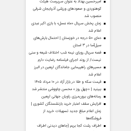
امیرحسین بهداد به عنوان سرپرست هیئت
کوهنوردی و صعودهای ورزشی آذربایجان شرقی
منصوب شد
زمان پخش سریال «ماه عسل» با بازی اکبر عبدی
اعلام شد
دمای ۵۰ درجه در خوزستان | احتمال بارش‌های
سیل‌آسا در ۳ استان
قصه سریال رویای نیمه شب اختلاف شیعه و سنی
نیست/ از روند اجرای فیلمنامه رضایت دارم
مسیر‌های راهپیمایی جاماندگان اربعین در البرز
اعلام شد
مردادماه
صفحات نخست روزنامه ها‌ی‌سه‌شنبه ۶ مردادماه
صفحات
قیمت سکه و طلا در بازار آزاد در ۱۰ مرداد ۱۴۰۵
ببینید | «چهل روز » محسن چاووشی منتشر شد
رسانه‌های برون‌مرزی راویان جهانی اربعین
افزایش سقف اعتبار خرید بازنشستگان کشوری |
زمان اعلام مبلغ جدید تسهیلات خرید از
فروشگاه‌ها
اطراف رشت کجا بریم (جاهای دیدنی اطراف