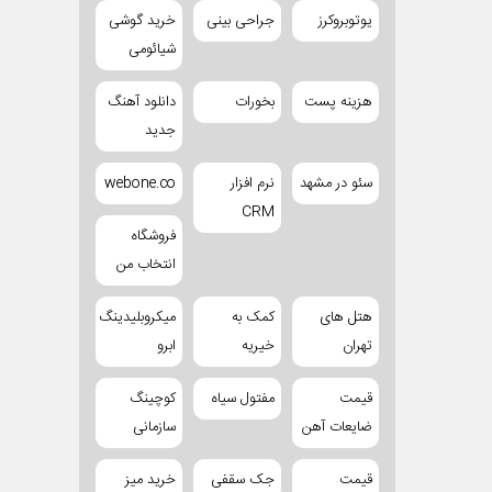
یوتوبروکرز
جراحی بینی
خرید گوشی
شیائومی
هزینه پست
بخورات
دانلود آهنگ
جدید
سئو در مشهد
نرم افزار
webone.co
CRM
فروشگاه
انتخاب من
هتل های
کمک به
میکروبلیدینگ
تهران
خیریه
ابرو
قیمت
مفتول سیاه
کوچینگ
ضایعات آهن
سازمانی
قیمت
جک سقفی
خرید میز