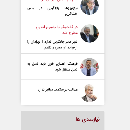
باج‌نیوزها؛ باج‌گیری در لباس
افشاگری
در گفت‌و‌گو با جام‌جم آنلاین
مطرح شد
شیر مادر جایگزین ندارد | نوزادان را
از فواید آن محروم نکنیم
فرهنگ اهدای خون باید نسل به
نسل منتقل شود
عدالت در سلامت میانبر ندارد
نیازمندی ها