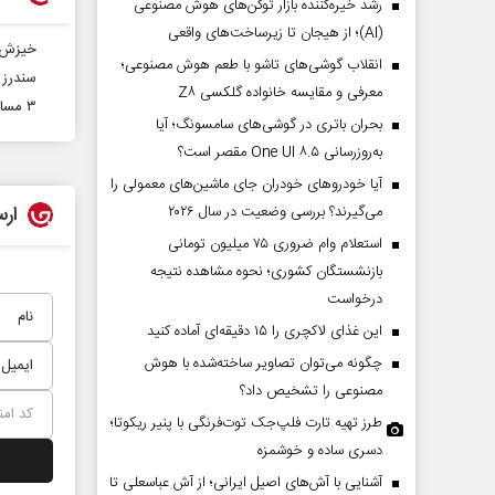
رشد خیره‌کننده بازار توکن‌های هوش مصنوعی
(AI)؛ از هیجان تا زیرساخت‌های واقعی
خیزش ن
انقلاب گوشی‌های تاشو‌ با طعم هوش مصنوعی؛
سندرز 
معرفی و مقایسه خانواده گلکسی Z۸
۳ مساله تاثیر گذار بر تحولات منطقه
بحران باتری در گوشی‌های سامسونگ؛ آیا
به‌روزرسانی One UI ۸.۵ مقصر است؟
آیا خودروهای خودران جای ماشین‌های معمولی را
ارس
می‌گیرند؟ بررسی وضعیت در سال ۲۰۲۶
استعلام وام ضروری ۷۵ میلیون تومانی
بازنشستگان کشوری؛ نحوه مشاهده نتیجه
درخواست
این غذای لاکچری را ۱۵ دقیقه‌ای آماده کنید
چگونه می‌توان تصاویر ساخته‌شده با هوش
مصنوعی را تشخیص داد؟
طرز تهیه تارت فلپ‌جک توت‌فرنگی با پنیر ریکوتا؛
دسری ساده و خوشمزه
آشنایی با آش‌های اصیل ایرانی؛ از آش عباسعلی تا