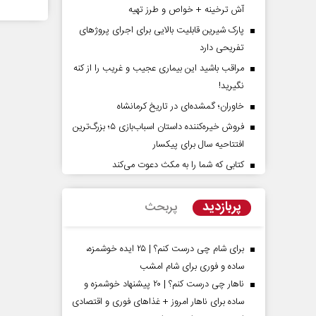
آش ترخینه + خواص و طرز تهیه
پارک شیرین قابلیت‌ بالایی برای اجرای پروژهای
تفریحی دارد
مراقب باشید این بیماری عجیب و غریب را از کنه
نگیرید!
خاوران؛ گمشده‌ای در تاریخ کرمانشاه
فروش خیره‌کننده داستان اسباب‌بازی ۵؛ بزرگ‌ترین
افتتاحیه سال برای پیکسار
خ و دو زندگی
چرایی عقب‌نشینی ترامپ؟
کتابی که شما را به مکث دعوت می‌کند
ه - روزنامه‌نگار
دکتر یدالله جوانی - تحلیلگر مسائل سیاسی
عباس
پربازدید
پربحث
برای شام چی درست کنم؟ | ۲۵ ایده خوشمزه،
ساده و فوری برای شام امشب
ناهار چی درست کنم؟ | ۲۰ پیشنهاد خوشمزه و
ساده برای ناهار امروز + غذاهای فوری و اقتصادی