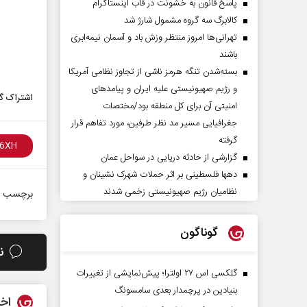
پاسخ قانون به خشونت در قاب اینستاگرام
کالابرگ سه گروه مشمول شارژ شد
تهرانی‌ها امروز منتظر وزش باد و آسمان نیمه‌ابری
باشند
بسته‌شدن تنگه هرمز ناشی از تجاوز نظامی آمریکا
و رژیم صهیونیستی علیه ایران و پیامد‌های
اشتراک گذ
امنیتی آن برای کل منطقه بود/مختصات
جغرافیایی مسیر مد نظر طرفین، مورد تفاهم قرار
گرفته
گزارشی از حادثه دریایی در سواحل عمان
دهها فلسطینی بر اثر حملات شهرک نشینان و
نظامیان رژیم صهیونیستی زخمی شدند
برچسب ه
گوناگون
ن
گلکسی اس ۲۷ اولترا؛ پیش‌نمایشی از تغییرات
بنیادین در پرچمدار بعدی سامسونگ
اخب