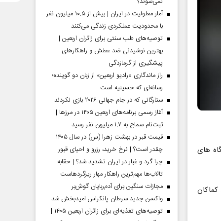
نمی‌شوند؟
آمار معلولیت در ایران | بیش از ۱۰.۵ میلیون نفر
با محدودیت عملکردی زندگی می‌کنند
توصیه‌های طب سنتی برای زائران اربعین |
بهترین نوشیدنی ضد عطش و راهکارهای
پیشگیری از گرمازدگی
راز ماندگاری «رادیو اربعین» از زبان دو گوینده؛
رسانه‌ای که حسینیه است
ستارگانی که در جام جهانی ۲۰۲۶ بازی نکردند
آغاز رسمی برنامه‌های اربعین ۱۴۰۵ در مرز‌ها |
ثبت‌نام سماح به ۱.۷ میلیون نفر رسید
قیمت قبر در بهشت زهرا (س) در سال ۱۴۰۵
ه‌ های
چقدر است؟ | نرخ خرید، رزرو و احیای قبور
چرا گرد و غبار در ایران تشدید شد؟ | حقابه
تالاب‌ها مهم‌ترین راهکار مهار ریزگردهاست
مجازات سنگین برای آدم‌ربایان گوش‌بر
 کماکان
واکسن جدید سرطان پانکراس امیدبخش شد
توصیه‌های تغذیه‌ای برای زائران اربعین ۱۴۰۵ |