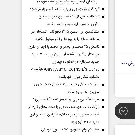
در گرمای اربعین چه بخوریم و چه نخوریم؟
گره قتل در دی‌جی پارتی با ۵۰ قسم باز می‌شود
ثبت‌نام بیش از یک میلیون نفر در سماح |
زائران «همیار اربعین» را نصب کنند
متقاضیان ارز اربعین ۱۴۰۵ بخوانند | ثبت‌نام در
سامانه سماح را به روز‌های آخر موکول نکنید
کاهش ۲۵ درصدی بستری مجدد با اجرای طرح
«پرستار پیگیر» | شناسایی بیش از ۳۰۰۰ مورد
جدید سرطان در خانواده بیماران
رش خطا
Castlevania: Belmont’s Curse؛ بازگشت
باشکوه شکارچیان خون‌آشام
روی هر لینکی کلیک نکنید، دام کلاهبرداران
سایبری همین‌جاست
سرمایه‌گذاری برای رفاه؛ هزینه یا آینده‌سازی؟
بازگشت مسعود شصت‌چی با دردسر‌های تازه؛ از
شایعه حضور در میز مذاکره تا پایان فیلمبرداری
«مرد سه‌هزارچهره»
استعلام وام ضروری ۷۵ میلیون تومانی