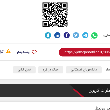
اری :
گزا
پسندیدم
ا:
دانشجویان آمریکایی
جنگ در غزه
نسل کشی
ظرات کاربران
ار مرتبط