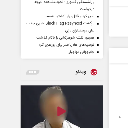
بازنشستگان کشوری؛ نحوه مشاهده نتیجه
درخواست
اجیر کردن قاتل برای کشتن همسر!
بازگشت Black Flag Resynced خبری جذاب
برای دوستداران بازی
معجزه، نقشه شوهرکشی را ناکام گذاشت
توصیه‌های هلال‌احمر برای روز‌های گرم
جام‌جهانی مهاجران
ویدئو