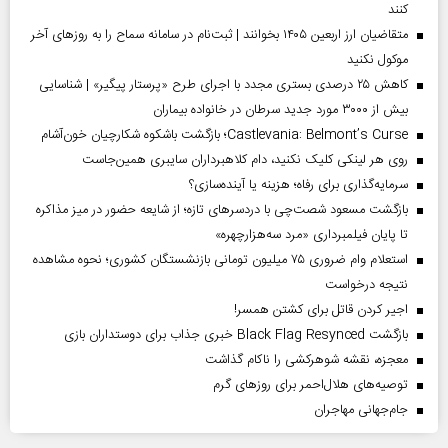
کنند
متقاضیان ارز اربعین ۱۴۰۵ بخوانند | ثبت‌نام در سامانه سماح را به روز‌های آخر
موکول نکنید
کاهش ۲۵ درصدی بستری مجدد با اجرای طرح «پرستار پیگیر» | شناسایی
بیش از ۳۰۰۰ مورد جدید سرطان در خانواده بیماران
Castlevania: Belmont’s Curse؛ بازگشت باشکوه شکارچیان خون‌آشام
روی هر لینکی کلیک نکنید، دام کلاهبرداران سایبری همین‌جاست
سرمایه‌گذاری برای رفاه؛ هزینه یا آینده‌سازی؟
بازگشت مسعود شصت‌چی با دردسر‌های تازه؛ از شایعه حضور در میز مذاکره
تا پایان فیلمبرداری «مرد سه‌هزارچهره»
استعلام وام ضروری ۷۵ میلیون تومانی بازنشستگان کشوری؛ نحوه مشاهده
نتیجه درخواست
اجیر کردن قاتل برای کشتن همسر!
بازگشت Black Flag Resynced خبری جذاب برای دوستداران بازی
معجزه، نقشه شوهرکشی را ناکام گذاشت
توصیه‌های هلال‌احمر برای روز‌های گرم
جام‌جهانی مهاجران