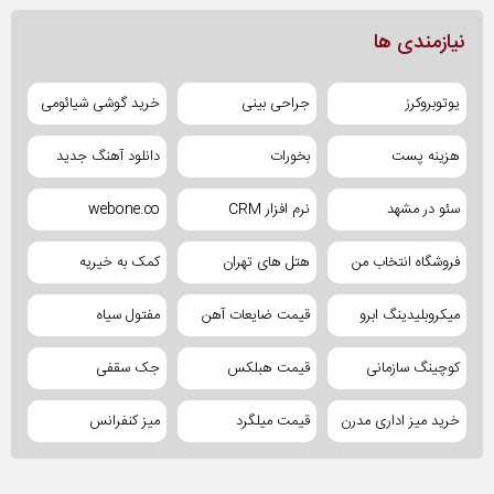
نیازمندی ها
یوتوبروکرز
جراحی بینی
خرید گوشی شیائومی
هزینه پست
بخورات
دانلود آهنگ جدید
سئو در مشهد
نرم افزار CRM
webone.co
فروشگاه انتخاب من
هتل های تهران
کمک به خیریه
میکروبلیدینگ ابرو
قیمت ضایعات آهن
مفتول سیاه
کوچینگ سازمانی
قیمت هبلکس
جک سقفی
خرید میز اداری مدرن
قیمت میلگرد
میز کنفرانس