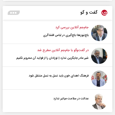
گفت و گو
جام‌جم آنلاین بررسی کرد
باج‌نیوزها؛ باج‌گیری در لباس افشاگری
در گفت‌و‌گو با جام‌جم آنلاین مطرح شد
شیر مادر جایگزین ندارد | نوزادان را از فواید آن محروم نکنیم
فرهنگ اهدای خون باید نسل به نسل منتقل شود
عدالت در سلامت میانبر ندارد