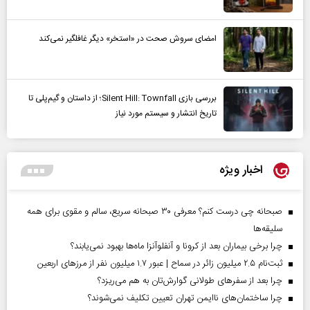
امضای سروش صحت در «استخر» دیگر غافلگیر نمی‌کند
بررسی بازی Silent Hill: Townfall؛ از داستان و گیم‌پلی تا
تاریخ انتشار و سیستم مورد نیاز
اخبار ویژه
صبحانه چی درست کنم؟ معرفی ۳۰ صبحانه سریع، سالم و مقوی برای همه
سلیقه‌ها
چرا برخی بیماران بعد از کرونا و آنفلوآنزا ماه‌ها بهبود نمی‌یابند؟
ثبت‌نام ۲.۵ میلیون زائر در سماح | عبور ۱.۷ میلیون نفر از مرز‌های اربعین
چرا بعد از سفرهای طولانی گوارش‌تان به هم می‌ریزد؟
چرا ساختمان‌های ناایمن تهران تعیین تکلیف نمی‌شوند؟