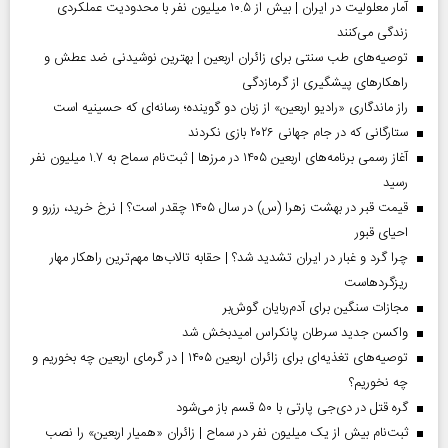
آمار معلولیت در ایران | بیش از ۱۰.۵ میلیون نفر با محدودیت عملکردی
زندگی می‌کنند
توصیه‌های طب سنتی برای زائران اربعین | بهترین نوشیدنی ضد عطش و
راهکارهای پیشگیری از گرمازدگی
راز ماندگاری «رادیو اربعین» از زبان دو گوینده؛ رسانه‌ای که حسینیه است
ستارگانی که در جام جهانی ۲۰۲۶ بازی نکردند
آغاز رسمی برنامه‌های اربعین ۱۴۰۵ در مرز‌ها | ثبت‌نام سماح به ۱.۷ میلیون نفر
رسید
قیمت قبر در بهشت زهرا (س) در سال ۱۴۰۵ چقدر است؟ | نرخ خرید، رزرو و
احیای قبور
چرا گرد و غبار در ایران تشدید شد؟ | حقابه تالاب‌ها مهم‌ترین راهکار مهار
ریزگردهاست
مجازات سنگین برای آدم‌ربایان گوش‌بر
واکسن جدید سرطان پانکراس امیدبخش شد
توصیه‌های تغذیه‌ای برای زائران اربعین ۱۴۰۵ | در گرمای اربعین چه بخوریم و
چه نخوریم؟
گره قتل در دی‌جی پارتی با ۵۰ قسم باز می‌شود
ثبت‌نام بیش از یک میلیون نفر در سماح | زائران «همیار اربعین» را نصب