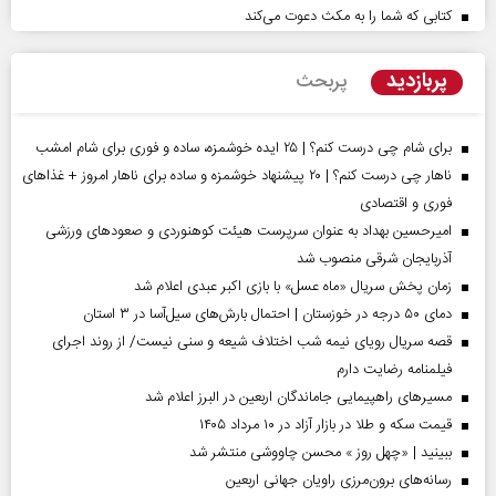
کتابی که شما را به مکث دعوت می‌کند
پربازدید
پربحث
برای شام چی درست کنم؟ | ۲۵ ایده خوشمزه، ساده و فوری برای شام امشب
ناهار چی درست کنم؟ | ۲۰ پیشنهاد خوشمزه و ساده برای ناهار امروز + غذاهای
فوری و اقتصادی
امیرحسین بهداد به عنوان سرپرست هیئت کوهنوردی و صعودهای ورزشی
آذربایجان شرقی منصوب شد
زمان پخش سریال «ماه عسل» با بازی اکبر عبدی اعلام شد
دمای ۵۰ درجه در خوزستان | احتمال بارش‌های سیل‌آسا در ۳ استان
قصه سریال رویای نیمه شب اختلاف شیعه و سنی نیست/ از روند اجرای
فیلمنامه رضایت دارم
مسیر‌های راهپیمایی جاماندگان اربعین در البرز اعلام شد
قیمت سکه و طلا در بازار آزاد در ۱۰ مرداد ۱۴۰۵
ببینید | «چهل روز » محسن چاووشی منتشر شد
رسانه‌های برون‌مرزی راویان جهانی اربعین