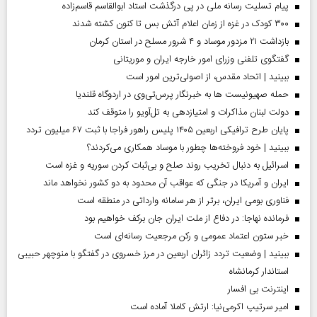
پیام تسلیت رسانه ملی در پی درگذشت استاد ابوالقاسم قاسم‌زاده
۳۰۰ کودک در غزه از زمان اعلام آتش بس تا کنون کشته شدند
بازداشت ۲۱ مزدور موساد و ۴ شرور مسلح در استان کرمان
گفتگوی تلفنی وزرای امور خارجه ایران و موریتانی
ببینید | اتحاد مقدس، از اصولی‌ترین امور است
حمله صهیونیست ها به خبرنگار پرس‌تی‌وی در اردوگاه قلندیا
دولت لبنان مذاکرات و امتیازدهی به تل‌آویو را متوقف کند
پایان طرح ترافیکی اربعین ۱۴۰۵ پلیس راهور فراجا با ثبت ۶۷ میلیون تردد
ببینید | خود فروخته‌ها چطور با موساد همکاری می‌کردند؟
اسرائیل به دنبال تخریب روند صلح و بی‌ثبات کردن سوریه و غزه است
ایران و آمریکا در جنگی که عواقب آن محدود به دو کشور نخواهد ماند
فناوری بومی ایران، برتر از هر سامانه وارداتی در منطقه است
فرمانده نهاجا: در دفاع از ملت ایران جان برکف خواهیم بود
خبر ستون اعتماد عمومی و رکن مرجعیت رسانه‌ای است
ببینید | وضعیت تردد زائران اربعین در مرز خسروی در گفتگو با منوچهر حبیبی
استاندار کرمانشاه
اینترنت بی افسار
امیر سرتیپ اکرمی‌نیا: ارتش کاملا آماده است