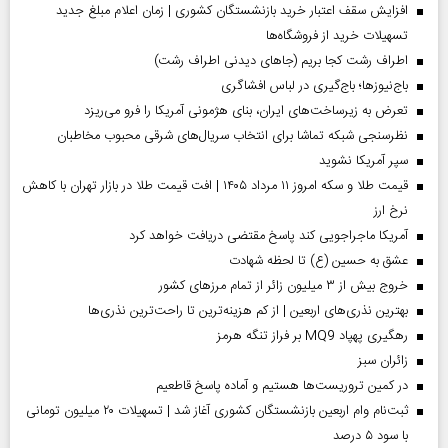
افزایش سقف اعتبار خرید بازنشستگان کشوری | زمان اعلام مبلغ جدید
تسهیلات خرید از فروشگاه‌ها
اطراف رشت کجا بریم (جاهای دیدنی اطراف رشت)
باج‌نیوزها؛ باج‌گیری در لباس افشاگری
تعرض به زیرساخت‌های ایران، بنای هژمونی آمریکا را فرو می‌ریزد
نظرسنجی شبکه تماشا برای انتخاب سریال‌های شرقی محبوب مخاطبان
سپر آمریکا نشوید
قیمت طلا و سکه امروز ۱۱ مرداد ۱۴۰۵ | افت قیمت طلا در بازار تهران با کاهش
نرخ ارز
آمریکا ماجراجویی کند پاسخ مقتضی دریافت خواهد کرد
عشق به حسین (ع) تا لحظه شهادت
خروج بیش از ۳ میلیون زائر از تمام مرز‌های کشور
بهترین نذری‌های اربعین | از کم هزینه‌ترین تا راحت‌ترین نذری‌ها
رهگیری پهپاد MQ9 بر فراز تنگه هرمز
‌زائران سبز
در کمین تروریست‌ها هستیم و آماده پاسخ قاطعیم
ثبت‌نام وام اربعین بازنشستگان کشوری آغاز شد | تسهیلات ۲۰ میلیون تومانی
با سود ۵ درصد