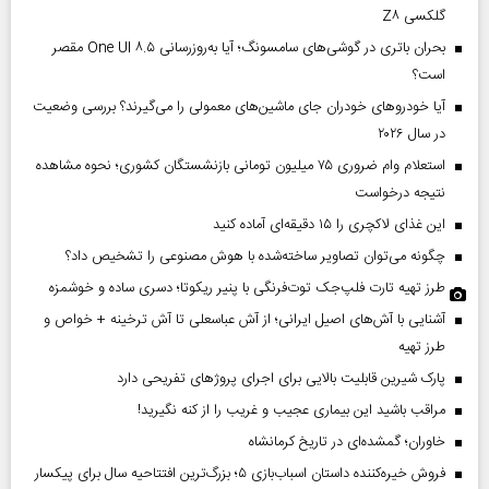
گلکسی Z۸
بحران باتری در گوشی‌های سامسونگ؛ آیا به‌روزرسانی One UI ۸.۵ مقصر
است؟
آیا خودروهای خودران جای ماشین‌های معمولی را می‌گیرند؟ بررسی وضعیت
در سال ۲۰۲۶
استعلام وام ضروری ۷۵ میلیون تومانی بازنشستگان کشوری؛ نحوه مشاهده
نتیجه درخواست
این غذای لاکچری را ۱۵ دقیقه‌ای آماده کنید
چگونه می‌توان تصاویر ساخته‌شده با هوش مصنوعی را تشخیص داد؟
طرز تهیه تارت فلپ‌جک توت‌فرنگی با پنیر ریکوتا؛ دسری ساده و خوشمزه
آشنایی با آش‌های اصیل ایرانی؛ از آش عباسعلی تا آش ترخینه + خواص و
طرز تهیه
پارک شیرین قابلیت‌ بالایی برای اجرای پروژهای تفریحی دارد
مراقب باشید این بیماری عجیب و غریب را از کنه نگیرید!
خاوران؛ گمشده‌ای در تاریخ کرمانشاه
فروش خیره‌کننده داستان اسباب‌بازی ۵؛ بزرگ‌ترین افتتاحیه سال برای پیکسار