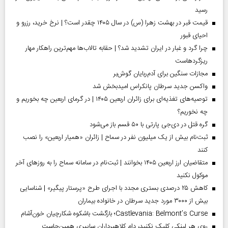
رسید
قیمت قبر در بهشت زهرا (س) در سال ۱۴۰۵ چقدر است؟ | نرخ خرید، رزرو و
احیای قبور
چرا گرد و غبار در ایران تشدید شد؟ | حقابه تالاب‌ها مهم‌ترین راهکار مهار
ریزگردهاست
مجازات سنگین برای آدم‌ربایان گوش‌بر
واکسن جدید سرطان پانکراس امیدبخش شد
توصیه‌های تغذیه‌ای برای زائران اربعین ۱۴۰۵ | در گرمای اربعین چه بخوریم و
چه نخوریم؟
گره قتل در دی‌جی پارتی با ۵۰ قسم باز می‌شود
ثبت‌نام بیش از یک میلیون نفر در سماح | زائران «همیار اربعین» را نصب
کنند
متقاضیان ارز اربعین ۱۴۰۵ بخوانند | ثبت‌نام در سامانه سماح را به روز‌های آخر
موکول نکنید
کاهش ۲۵ درصدی بستری مجدد با اجرای طرح «پرستار پیگیر» | شناسایی
بیش از ۳۰۰۰ مورد جدید سرطان در خانواده بیماران
Castlevania: Belmont’s Curse؛ بازگشت باشکوه شکارچیان خون‌آشام
روی هر لینکی کلیک نکنید، دام کلاهبرداران سایبری همین‌جاست