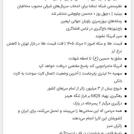
نظرسنجی شبکه تماشا برای انتخاب سریال‌های شرقی محبوب مخاطبان
ببینید | «چهل روز » محسن چاووشی منتشر شد
رسانه‌های برون‌مرزی راویان جهانی اربعین
باج‌نیوزها؛ باج‌گیری در لباس افشاگری
سپر آمریکا نشوید
قیمت طلا و سکه امروز ۱۱ مرداد ۱۴۰۵ | افت قیمت طلا در بازار تهران با کاهش
نرخ ارز
عشق به حسین (ع) تا لحظه شهادت
آمریکا ماجراجویی کند پاسخ مقتضی دریافت خواهد کرد
سهمیه ۶۰ لیتری پابرجاست | آخرین وضعیت اتصال کارت سوخت به کارت
بانکی
خروج بیش از ۳ میلیون زائر از تمام مرز‌های کشور
رهگیری پهپاد MQ9 بر فراز تنگه هرمز
درگیری مرگبار ۲ پسرخاله در پارک
همه مردمی که این سختی‌ها را می‌بینند و تحمل می‌کنند، برای ایران و
کشورشان این کاررا انجام می‌دهند
‌زائران سبز
پاسخ قانون به خشونت در قاب اینستاگرام