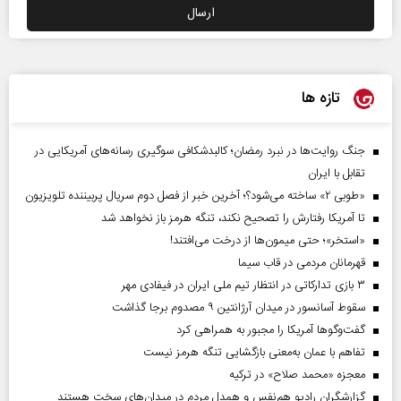
تازه ها
جنگ روایت‌ها در نبرد رمضان؛ کالبدشکافی سوگیری رسانه‌های آمریکایی در
تقابل با ایران
«طوبی ۲» ساخته می‌شود؟؛ آخرین خبر از فصل دوم سریال پربیننده تلویزیون
تا آمریکا رفتارش را تصحیح نکند، تنگه هرمز باز نخواهد شد
«استخر»‌‌؛ حتی میمون‌ها از درخت می‌افتند!
قهرمانان مردمی در قاب سیما
۳ بازی تدارکاتی در انتظار تیم ملی ایران در فیفادی مهر
سقوط آسانسور در میدان آرژانتین ۹ مصدوم برجا گذاشت
گفت‌وگوها آمریکا را مجبور به همراهی کرد
تفاهم با عمان به‌معنی بازگشایی تنگه هرمز نیست
معجزه «محمد صلاح» در ترکیه
گزارشگران رادیو هم‌نفس و همدل مردم در میدان‌های سخت هستند