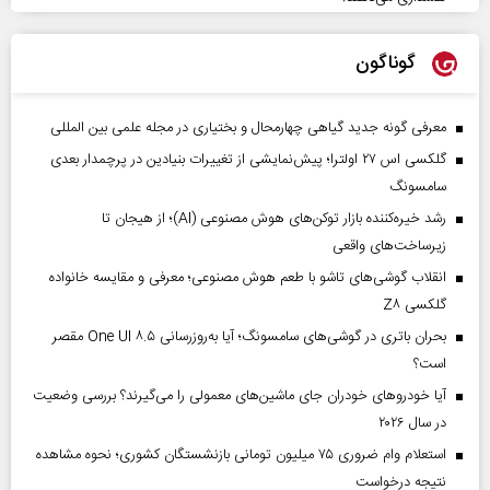
گوناگون
معرفی گونه جدید گیاهی چهارمحال و بختیاری در مجله علمی بین المللی
گلکسی اس ۲۷ اولترا؛ پیش‌نمایشی از تغییرات بنیادین در پرچمدار بعدی
سامسونگ
رشد خیره‌کننده بازار توکن‌های هوش مصنوعی (AI)؛ از هیجان تا
زیرساخت‌های واقعی
انقلاب گوشی‌های تاشو‌ با طعم هوش مصنوعی؛ معرفی و مقایسه خانواده
گلکسی Z۸
بحران باتری در گوشی‌های سامسونگ؛ آیا به‌روزرسانی One UI ۸.۵ مقصر
است؟
آیا خودروهای خودران جای ماشین‌های معمولی را می‌گیرند؟ بررسی وضعیت
در سال ۲۰۲۶
استعلام وام ضروری ۷۵ میلیون تومانی بازنشستگان کشوری؛ نحوه مشاهده
نتیجه درخواست