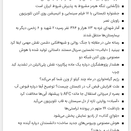
بازگشایی تنگه هرمز مشروط به پذیرش شروط ایران است
جشنواره تابستانی با ۱۷ فیلم سینمایی و انیمیشن روی آنتن تلویزیون
راویان نصر
آمار شهدای غزه به ۷۳ هزار و ۳۸۴ نفر رسید؛ ۲ شهید و ۶ زخمی دیگر به
بیمارستان‌ها منتقل شدند
رسانه ملی در مقابله با جنگ روانی و شبهه‌افکنی دشمن نقش مهمی ایفا کرد
ببینید | «لبالب»؛ نخستین سریال مستند داستانی تولید شده با هوش
مصنوعی روی آنتن شبکه دو
هشدار پژوهشگران درباره یک ماده پرکاربرد؛ نقش پلی‌اتیلن در تشدید کبد
چرب
رژیم گیاه‌خواری در ماه چند کیلو از وزن شما کم می‌کند؟
علت افزایش قبض آب در تابستان چیست؟ توضیح آبفا درباره قبوض آب
بصره از میزبانی استقلال جا ماند؛ AFC با پیشنهاد آبی‌ها مخالفت کرد
«آسباد»؛ روایتی تازه از دل سیستان به قاب تلویزیون می‌آید
بازداشت ۲۸ متهم در پرونده تراستی‌ها
«بلواي کذاب» از رادیو نمایش پخش می‌شود
هوش مصنوعی ویروس‌های جدید ساخت؛ دانشمندان درباره آینده چه
هشداری می‌دهند؟