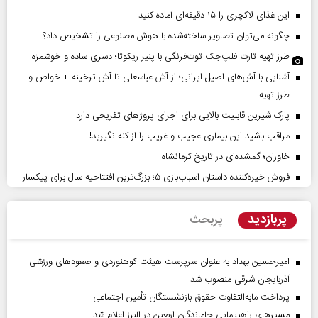
این غذای لاکچری را ۱۵ دقیقه‌ای آماده کنید
چگونه می‌توان تصاویر ساخته‌شده با هوش مصنوعی را تشخیص داد؟
طرز تهیه تارت فلپ‌جک توت‌فرنگی با پنیر ریکوتا؛ دسری ساده و خوشمزه
آشنایی با آش‌های اصیل ایرانی؛ از آش عباسعلی تا آش ترخینه + خواص و
طرز تهیه
پارک شیرین قابلیت‌ بالایی برای اجرای پروژهای تفریحی دارد
مراقب باشید این بیماری عجیب و غریب را از کنه نگیرید!
خاوران؛ گمشده‌ای در تاریخ کرمانشاه
فروش خیره‌کننده داستان اسباب‌بازی ۵؛ بزرگ‌ترین افتتاحیه سال برای پیکسار
پربازدید
پربحث
امیرحسین بهداد به عنوان سرپرست هیئت کوهنوردی و صعودهای ورزشی
آذربایجان شرقی منصوب شد
پرداخت مابه‌التفاوت حقوق بازنشستگان تأمین اجتماعی
مسیر‌های راهپیمایی جاماندگان اربعین در البرز اعلام شد