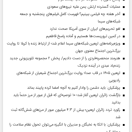
عملیات گسترده ارتش یمن علیه نیروهای سعودی
آخر هفته چه فیلمی ببینیم؟ فهرست کامل فیلم‌های پنجشنبه و جمعه
شبکه‌های سیما
لغو تحریم‌های ایران از سوی آمریکا صحت ندارد
در کمین تروریست‌ها هستیم و آماده پاسخ قاطعیم
ویژه‌برنامه‌های اربعین شبکه‌های سیما اعلام شد؛ از ارتباط زنده با کربلا تا روایت
بزرگ‌ترین اجتماع معنوی جهان
هنرمند منحصر‌به‌فردی را از دست دادیم/ پخش ۲ مجموعه تلویزیونی جدید
زنده‌یاد عبدی در آینده نزدیک
اربعین ۱۴۰۵ در قاب صدا؛ روایت بزرگ‌ترین اجتماع شیعیان از شبکه‌های
رادیویی
پزشکیان: باید دشمن را وادار کنیم به آنچه امضا کرده پایبند بماند
بازگشت زائران اربعین آغاز شد؛ ۱۰ توصیه‌ای که قبل از عبور از مرز حتماً باید
بدانید
رکورد تردد زائران اربعین؛ بیش از ۴.۳ میلیون عبور از مرزهای شش‌گانه ثبت
شد
پزشکیان: با اتکا به نخبگان و مدیران با انگیزه می‌توان تحول نظام سلامت را