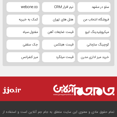
سئو در مشهد
نرم افزار CRM
webone.co
فروشگاه انتخاب من
هتل های تهران
کمک به خیریه
میکروبلیدینگ ابرو
قیمت ضایعات آهن
مفتول سیاه
کوچینگ سازمانی
قیمت هبلکس
جک سقفی
خرید میز اداری مدرن
قیمت میلگرد
میز کنفرانس
تمام حقوق مادی و معنوی این سایت متعلق به جام جم آنلاین است و استفاده از