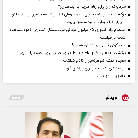
سرمایه‌گذاری برای رفاه؛ هزینه یا آینده‌سازی؟
بازگشت مسعود شصت‌چی با دردسر‌های تازه؛ از شایعه حضور در میز مذاکره
تا پایان فیلمبرداری «مرد سه‌هزارچهره»
استعلام وام ضروری ۷۵ میلیون تومانی بازنشستگان کشوری؛ نحوه مشاهده
نتیجه درخواست
اجیر کردن قاتل برای کشتن همسر!
بازگشت Black Flag Resynced خبری جذاب برای دوستداران بازی
معجزه، نقشه شوهرکشی را ناکام گذاشت
توصیه‌های هلال‌احمر برای روز‌های گرم
جام‌جهانی مهاجران
ویدئو