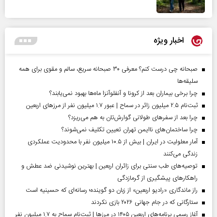
اخبار ویژه
صبحانه چی درست کنم؟ معرفی ۳۰ صبحانه سریع، سالم و مقوی برای همه
سلیقه‌ها
چرا برخی بیماران بعد از کرونا و آنفلوآنزا ماه‌ها بهبود نمی‌یابند؟
ثبت‌نام ۲.۵ میلیون زائر در سماح | عبور ۱.۷ میلیون نفر از مرز‌های اربعین
چرا بعد از سفرهای طولانی گوارش‌تان به هم می‌ریزد؟
چرا ساختمان‌های ناایمن تهران تعیین تکلیف نمی‌شوند؟
آمار معلولیت در ایران | بیش از ۱۰.۵ میلیون نفر با محدودیت عملکردی
زندگی می‌کنند
توصیه‌های طب سنتی برای زائران اربعین | بهترین نوشیدنی ضد عطش و
راهکارهای پیشگیری از گرمازدگی
راز ماندگاری «رادیو اربعین» از زبان دو گوینده؛ رسانه‌ای که حسینیه است
ستارگانی که در جام جهانی ۲۰۲۶ بازی نکردند
آغاز رسمی برنامه‌های اربعین ۱۴۰۵ در مرز‌ها | ثبت‌نام سماح به ۱.۷ میلیون نفر