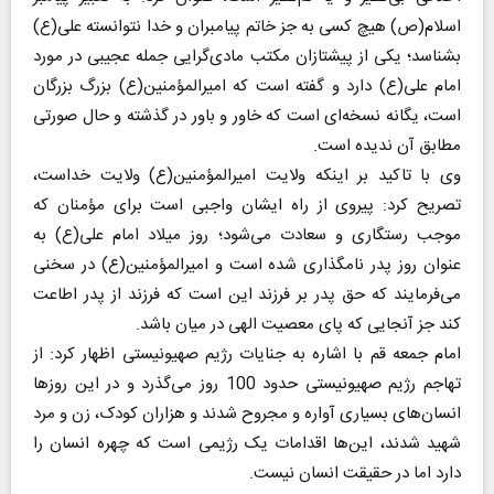
اسلام(ص) هیچ کسی به جز خاتم پیامبران و خدا نتوانسته علی(ع)
بشناسد؛ یکی از پیشتازان مکتب مادی‌گرایی جمله عجیبی در مورد
امام علی(ع) دارد و گفته است که امیرالمؤمنین(ع) بزرگ بزرگان
است، یگانه نسخه‌ای است که خاور و باور در گذشته و حال صورتی
مطابق آن ندیده است.
وی با تاکید بر اینکه ولایت امیرالمؤمنین(ع) ولایت خداست،
تصریح کرد: پیروی از راه ایشان واجبی است برای مؤمنان که
موجب رستگاری و سعادت می‌شود؛ روز میلاد امام علی(ع) به
عنوان روز پدر نامگذاری شده است و امیرالمؤمنین(ع) در سخنی
می‌فرمایند که حق پدر بر فرزند این است که فرزند از پدر اطاعت
کند جز آنجایی که پای معصیت الهی در میان باشد.
امام جمعه قم با اشاره به جنایات رژیم صهیونیستی اظهار کرد: از
تهاجم رژیم صهیونیستی حدود 100 روز می‌گذرد و در این روزها
انسان‌های بسیاری آواره و مجروح شدند و هزاران کودک، زن و مرد
شهید شدند، این‌ها اقدامات یک رژیمی است که چهره انسان را
دارد اما در حقیقت انسان نیست.