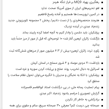
رهگیری پهپاد MQ9 بر فراز تنگه هرمز
لغو تحریم‌های ایران از سوی آمریکا صحت ندارد
در کمین تروریست‌ها هستیم و آماده پاسخ قاطعیم
هنرمند منحصر‌به‌فردی را از دست دادیم/ پخش ۲ مجموعه تلویزیونی جدید
زنده‌یاد عبدی در آینده نزدیک
پزشکیان: باید دشمن را وادار کنیم به آنچه امضا کرده پایبند بماند
بازگشت زائران اربعین آغاز شد؛ ۱۰ توصیه‌ای که قبل از عبور از مرز حتماً باید
بدانید
رکورد تردد زائران اربعین؛ بیش از ۴.۳ میلیون عبور از مرزهای شش‌گانه ثبت
شد
بازداشت ۲۱ مزدور موساد و ۴ شرور مسلح در استان کرمان
اسرائیل به دنبال تخریب روند صلح و بی‌ثبات کردن سوریه و غزه است
پزشکیان: با اتکا به نخبگان و مدیران با انگیزه می‌توان تحول نظام سلامت را
محقق کرد
پیام تسلیت رسانه ملی در پی درگذشت استاد ابوالقاسم قاسم‌زاده
گزارش تصویری | مراسم یادبود زنده‌یاد اکبر عبدی
برادرکشی به خاطر کار نکردن
صبحانه چی درست کنم؟ معرفی ۳۰ صبحانه سریع، سالم و مقوی برای همه