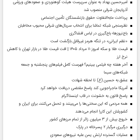
امیرحسین بهداد به عنوان سرپرست هیئت کوهنوردی و صعودهای ورزشی
آذربایجان شرقی منصوب شد
پرداخت مابه‌التفاوت حقوق بازنشستگان تأمین اجتماعی
نظرسنجی شبکه تماشا برای انتخاب سریال‌های شرقی محبوب مخاطبان
باج‌نیوزها؛ باج‌گیری در لباس افشاگری
«نظم ایرانی» در تنگه هرمز غیرقابل بازگشت است
قیمت طلا و سکه امروز ۱۱ مرداد ۱۴۰۵ | افت قیمت طلا در بازار تهران با کاهش
نرخ ارز
آخر هفته چه فیلمی ببینیم؟ فهرست کامل فیلم‌های پنجشنبه و جمعه
شبکه‌های سیما
عشق به حسین (ع) تا لحظه شهادت
آمریکا ماجراجویی کند پاسخ مقتضی دریافت خواهد کرد
پاسخ قانون به خشونت در قاب اینستاگرام
همه مردمی که این سختی‌ها را می‌بینند و تحمل می‌کنند، برای ایران و
کشورشان این کاررا انجام می‌دهند
خروج بیش از ۳ میلیون زائر از تمام مرز‌های کشور
درگیری مرگبار ۲ پسرخاله در پارک
عملیات گسترده ارتش یمن علیه نیروهای سعودی