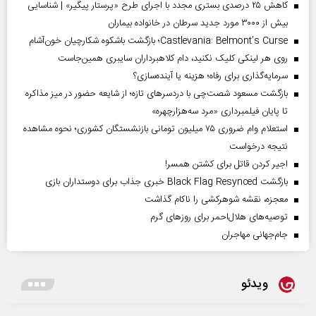
کاهش ۲۵ درصدی بستری مجدد با اجرای طرح «پرستار پیگیر» | شناسایی
بیش از ۳۰۰۰ مورد جدید سرطان در خانواده بیماران
Castlevania: Belmont’s Curse؛ بازگشت باشکوه شکارچیان خون‌آشام
روی هر لینکی کلیک نکنید، دام کلاهبرداران سایبری همین‌جاست
سرمایه‌گذاری برای رفاه؛ هزینه یا آینده‌سازی؟
بازگشت مسعود شصت‌چی با دردسر‌های تازه؛ از شایعه حضور در میز مذاکره
تا پایان فیلمبرداری «مرد سه‌هزارچهره»
استعلام وام ضروری ۷۵ میلیون تومانی بازنشستگان کشوری؛ نحوه مشاهده
نتیجه درخواست
اجیر کردن قاتل برای کشتن همسر!
بازگشت Black Flag Resynced خبری جذاب برای دوستداران بازی
معجزه، نقشه شوهرکشی را ناکام گذاشت
توصیه‌های هلال‌احمر برای روز‌های گرم
جام‌جهانی مهاجران
ویدئو