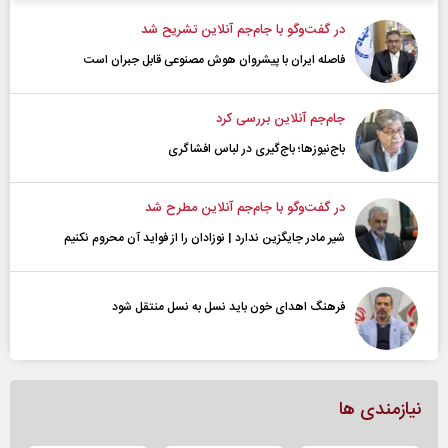
در گفت‌و‌گو با جام‌جم آنلاین تشریح شد
فاصله ایران با پیشرو‌ان هوش مصنوعی قابل جبران است
جام‌جم آنلاین بررسی کرد
باج‌نیوزها؛ باج‌گیری در لباس افشاگری
در گفت‌و‌گو با جام‌جم آنلاین مطرح شد
شیر مادر جایگزین ندارد | نوزادان را از فواید آن محروم نکنیم
فرهنگ اهدای خون باید نسل به نسل منتقل شود
نیازمندی ها