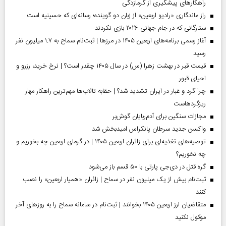
راهکارهای پیشگیری از گرمازدگی
راز ماندگاری «رادیو اربعین» از زبان دو گوینده؛ رسانه‌ای که حسینیه است
ستارگانی که در جام جهانی ۲۰۲۶ بازی نکردند
آغاز رسمی برنامه‌های اربعین ۱۴۰۵ در مرز‌ها | ثبت‌نام سماح به ۱.۷ میلیون نفر
رسید
قیمت قبر در بهشت زهرا (س) در سال ۱۴۰۵ چقدر است؟ | نرخ خرید، رزرو و
احیای قبور
چرا گرد و غبار در ایران تشدید شد؟ | حقابه تالاب‌ها مهم‌ترین راهکار مهار
ریزگردهاست
مجازات سنگین برای آدم‌ربایان گوش‌بر
واکسن جدید سرطان پانکراس امیدبخش شد
توصیه‌های تغذیه‌ای برای زائران اربعین ۱۴۰۵ | در گرمای اربعین چه بخوریم و
چه نخوریم؟
گره قتل در دی‌جی پارتی با ۵۰ قسم باز می‌شود
ثبت‌نام بیش از یک میلیون نفر در سماح | زائران «همیار اربعین» را نصب
کنند
متقاضیان ارز اربعین ۱۴۰۵ بخوانند | ثبت‌نام در سامانه سماح را به روز‌های آخر
موکول نکنید