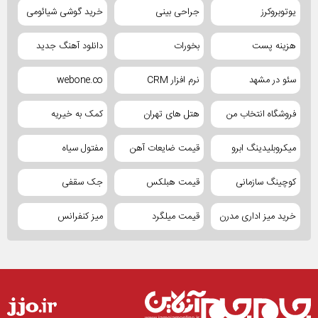
یوتوبروکرز
جراحی بینی
خرید گوشی شیائومی
هزینه پست
بخورات
دانلود آهنگ جدید
سئو در مشهد
نرم افزار CRM
webone.co
فروشگاه انتخاب من
هتل های تهران
کمک به خیریه
میکروبلیدینگ ابرو
قیمت ضایعات آهن
مفتول سیاه
کوچینگ سازمانی
قیمت هبلکس
جک سقفی
خرید میز اداری مدرن
قیمت میلگرد
میز کنفرانس