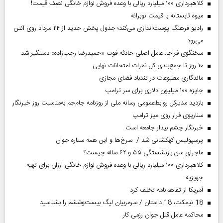
کلاهبرداری ۱۰۰ میلیارد ریالی با وعده فروش لوازم خانگی نصف قیمت!
میوه تابستانه با قیمت نوبرانه
رادیو فرهنگ پوست‌اندازی می‌کند؛ جدول پخش جدید از ۲۴ مرداد روی آنتن
می‌رود
سخنگوی فراجا: عامل اصلی حادثه فوت «حمیدرضا رجب‌زاده» دستگیر شد
۱۰ روز تا جمع‌بندی کل نمرات امتحانات نهایی
ماندگاری مطبوعات در تندباد فضای مجازی
جایزه ۱۰۰ میلیون دلاری برای سر ترامپ
بازدید مدیرکل روابط‌عمومی رسانه ملی از روزنامه جام‌جم به‌مناسبت روز خبرنگار
سناریوی فرار روی میز ترامپ
خبرنگار چشم بیدار جامعه است
پرسپولیس کهکشانی شد / سرخ‌ها و این همه ستاره جوان
ماجرای سن بازنشستگی ۵۵ و ۶۲ ساله چیست؟
کلاهبرداری ۱۰۰ میلیارد ریالی با وعده فروش لوازم خانگی ارزان برای تهیه
جهیزیه
آمریکا از تفاهم‌نامه تخلف کرد
18 نیمکت، 18 داستان / سرمربیان لیگ بیست‌وششم را بشناسید
محاکمه عامل قتل جوان رزمی کار