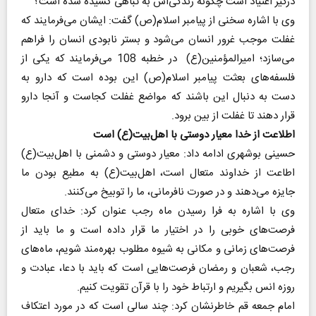
درگیر اعتیاد است چگونه زندگی‌اش به تباهی کشیده شده است؟
وی با اشاره سخنی از پیامبر اسلام(ص) گفت: ایشان می‌فرمایند که
غفلت موجب غرور انسان می‌شود و بستر نابودی انسان را فراهم
می‌سازد؛ امیرالمؤمنین(ع) در خطبه 108 می‌فرمایند که یکی از
فلسفه‌های بعثت پیامبر اسلام(ص) این بوده است که دارو به
دست به دنبال این باشند که مواضع غفلت کجاست و آنجا دارو
قرار دهند تا غفلت از بین برود.
اطلاعت از خدا معیار دوستی با اهل‌بیت(ع) است
حسینی بوشهری ادامه داد: معیار دوستی و دشمنی با اهل‌بیت(ع)
اطاعت از خداوند متعال است، اهل‌بیت(ع) به مطیع بودن ما
جایزه می‌دهند و در صورت نافرمانی، ما را توبیخ می‌کنند.
وی با اشاره به فرا رسیدن ماه رجب عنوان کرد: خدای متعال
فرصت‌های خوبی را در اختیار ما قرار داده است و ما باید از
فرصت‌های زمانی و مکانی به شیوه مطلوب بهره‌مند شویم، ماه‌های
رجب، شعبان و رمضان فرصت‌هایی است که باید با دعا، عبادت و
روزه انس بگیریم و ارتباط خود را با قرآن تقویت کنیم.
امام جمعه قم خاطرنشان کرد: چند سالی است که در مورد اعتکاف