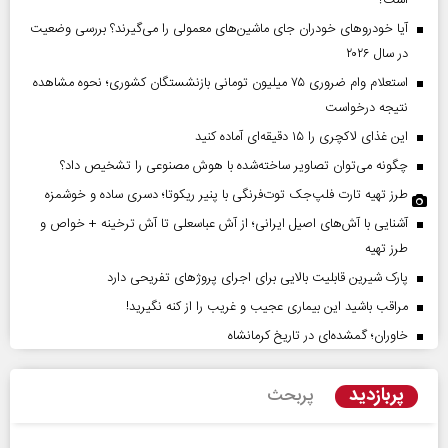
است؟
آیا خودروهای خودران جای ماشین‌های معمولی را می‌گیرند؟ بررسی وضعیت
در سال ۲۰۲۶
استعلام وام ضروری ۷۵ میلیون تومانی بازنشستگان کشوری؛ نحوه مشاهده
نتیجه درخواست
این غذای لاکچری را ۱۵ دقیقه‌ای آماده کنید
چگونه می‌توان تصاویر ساخته‌شده با هوش مصنوعی را تشخیص داد؟
طرز تهیه تارت فلپ‌جک توت‌فرنگی با پنیر ریکوتا؛ دسری ساده و خوشمزه
آشنایی با آش‌های اصیل ایرانی؛ از آش عباسعلی تا آش ترخینه + خواص و
طرز تهیه
پارک شیرین قابلیت‌ بالایی برای اجرای پروژهای تفریحی دارد
مراقب باشید این بیماری عجیب و غریب را از کنه نگیرید!
خاوران؛ گمشده‌ای در تاریخ کرمانشاه
پربازدید
پربحث