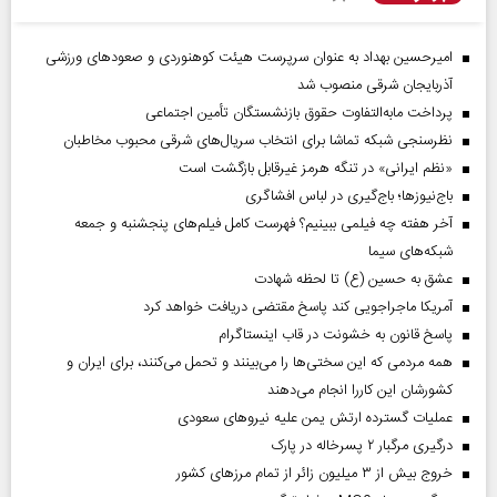
امیرحسین بهداد به عنوان سرپرست هیئت کوهنوردی و صعودهای ورزشی
آذربایجان شرقی منصوب شد
پرداخت مابه‌التفاوت حقوق بازنشستگان تأمین اجتماعی
نظرسنجی شبکه تماشا برای انتخاب سریال‌های شرقی محبوب مخاطبان
«نظم ایرانی» در تنگه هرمز غیرقابل بازگشت است
باج‌نیوزها؛ باج‌گیری در لباس افشاگری
آخر هفته چه فیلمی ببینیم؟ فهرست کامل فیلم‌های پنجشنبه و جمعه
شبکه‌های سیما
عشق به حسین (ع) تا لحظه شهادت
آمریکا ماجراجویی کند پاسخ مقتضی دریافت خواهد کرد
پاسخ قانون به خشونت در قاب اینستاگرام
همه مردمی که این سختی‌ها را می‌بینند و تحمل می‌کنند، برای ایران و
کشورشان این کاررا انجام می‌دهند
عملیات گسترده ارتش یمن علیه نیروهای سعودی
درگیری مرگبار ۲ پسرخاله در پارک
خروج بیش از ۳ میلیون زائر از تمام مرز‌های کشور