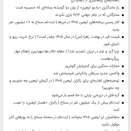
راهکارهای پیشگیری از گرمازدگی
راز ماندگاری «رادیو اربعین» از زبان دو گوینده؛ رسانه‌ای که حسینیه است
ستارگانی که در جام جهانی ۲۰۲۶ بازی نکردند
آغاز رسمی برنامه‌های اربعین ۱۴۰۵ در مرز‌ها | ثبت‌نام سماح به ۱.۷ میلیون نفر
رسید
قیمت قبر در بهشت زهرا (س) در سال ۱۴۰۵ چقدر است؟ | نرخ خرید، رزرو و
احیای قبور
چرا گرد و غبار در ایران تشدید شد؟ | حقابه تالاب‌ها مهم‌ترین راهکار مهار
ریزگردهاست
مجازات سنگین برای آدم‌ربایان گوش‌بر
واکسن جدید سرطان پانکراس امیدبخش شد
توصیه‌های تغذیه‌ای برای زائران اربعین ۱۴۰۵ | در گرمای اربعین چه بخوریم و
چه نخوریم؟
گره قتل در دی‌جی پارتی با ۵۰ قسم باز می‌شود
ثبت‌نام بیش از یک میلیون نفر در سماح | زائران «همیار اربعین» را نصب
کنند
متقاضیان ارز اربعین ۱۴۰۵ بخوانند | ثبت‌نام در سامانه سماح را به روز‌های آخر
موکول نکنید