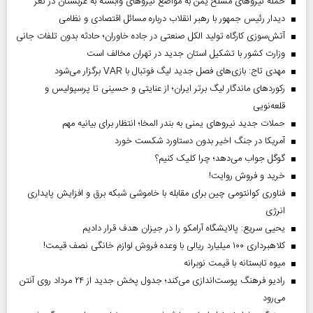
حمله نیروهای مسلح یمن به مواضع نیروهای وابسته به عربستان در تعز
دیدار رئیس‌ جمهور با رهبر انقلاب درباره مسائل اقتصادی و نظامی
آتش‌سوزی کارگاه تولید الکل صنعتی در جاده خاوران؛ حادثه بدون تلفات جانی
وزارت کشور با تشکیل استان جدید در تهران مخالف است
مهدی تاج: بازی‌های فصل جدید لیگ فوتبال با VAR برگزار می‌شود
رکورد‌های ماندگار لیگ برتر ایران؛ از عنایتی و حسینی تا پرسپولیس و
قلعه‌نویی
حملات جدید نیروهای یمنی به بندر المخا؛ انتظار برای بیانیه مهم
آمریکا در جنگ اخیر بدون دستاورد شکست خورد
گوگل جواب می‌دهد؛ چرا کلیک کنیم؟
خرید و فروش روایت!
فناوری کوانتومی چین برای مقابله با خاموشی شبکه برق و افزایش پایداری
انرژی
یحیی سریع: پالایشگاه آرامکو را در جیزان هدف قرار دادیم
کلاهبرداری ۱۰۰ میلیارد ریالی با وعده فروش لوازم خانگی نصف قیمت!
میوه تابستانه با قیمت نوبرانه
رادیو فرهنگ پوست‌اندازی می‌کند؛ جدول پخش جدید از ۲۴ مرداد روی آنتن
می‌رود