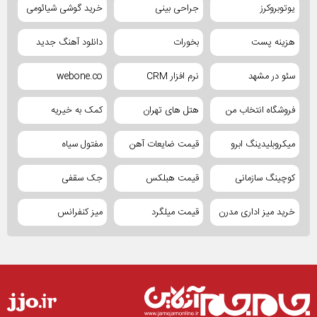
یوتوبروکرز
جراحی بینی
خرید گوشی شیائومی
هزینه پست
بخورات
دانلود آهنگ جدید
سئو در مشهد
نرم افزار CRM
webone.co
فروشگاه انتخاب من
هتل های تهران
کمک به خیریه
میکروبلیدینگ ابرو
قیمت ضایعات آهن
مفتول سیاه
کوچینگ سازمانی
قیمت هبلکس
جک سقفی
خرید میز اداری مدرن
قیمت میلگرد
میز کنفرانس