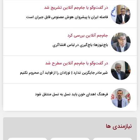
در گفت‌و‌گو با جام‌جم آنلاین تشریح شد
فاصله ایران با پیشرو‌ان هوش مصنوعی قابل جبران است
جام‌جم آنلاین بررسی کرد
باج‌نیوزها؛ باج‌گیری در لباس افشاگری
در گفت‌و‌گو با جام‌جم آنلاین مطرح شد
شیر مادر جایگزین ندارد | نوزادان را از فواید آن محروم نکنیم
فرهنگ اهدای خون باید نسل به نسل منتقل شود
نیازمندی ها