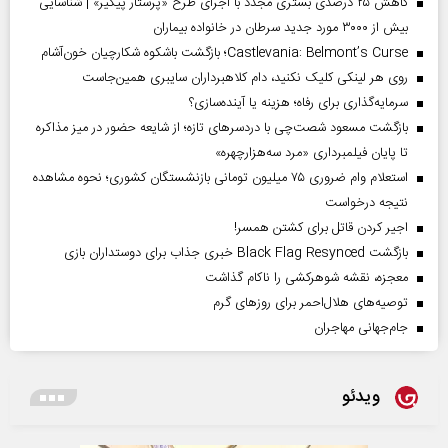
کاهش ۲۵ درصدی بستری مجدد با اجرای طرح «پرستار پیگیر» | شناسایی
بیش از ۳۰۰۰ مورد جدید سرطان در خانواده بیماران
Castlevania: Belmont’s Curse؛ بازگشت باشکوه شکارچیان خون‌آشام
روی هر لینکی کلیک نکنید، دام کلاهبرداران سایبری همین‌جاست
سرمایه‌گذاری برای رفاه؛ هزینه یا آینده‌سازی؟
بازگشت مسعود شصت‌چی با دردسر‌های تازه؛ از شایعه حضور در میز مذاکره
تا پایان فیلمبرداری «مرد سه‌هزارچهره»
استعلام وام ضروری ۷۵ میلیون تومانی بازنشستگان کشوری؛ نحوه مشاهده
نتیجه درخواست
اجیر کردن قاتل برای کشتن همسر!
بازگشت Black Flag Resynced خبری جذاب برای دوستداران بازی
معجزه، نقشه شوهرکشی را ناکام گذاشت
توصیه‌های هلال‌احمر برای روز‌های گرم
جام‌جهانی مهاجران
ویدئو