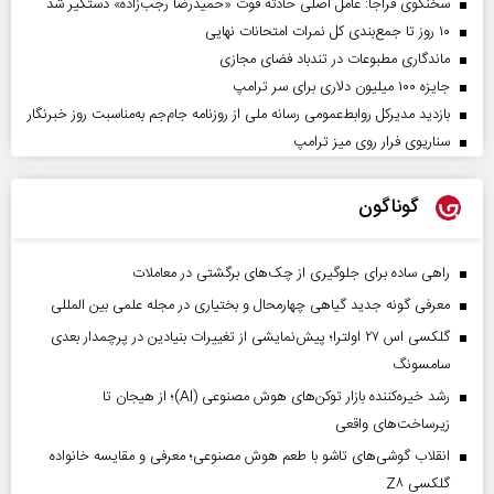
سخنگوی فراجا: عامل اصلی حادثه فوت «حمیدرضا رجب‌زاده» دستگیر شد
۱۰ روز تا جمع‌بندی کل نمرات امتحانات نهایی
ماندگاری مطبوعات در تندباد فضای مجازی
جایزه ۱۰۰ میلیون دلاری برای سر ترامپ
بازدید مدیرکل روابط‌عمومی رسانه ملی از روزنامه جام‌جم به‌مناسبت روز خبرنگار
سناریوی فرار روی میز ترامپ
گوناگون
راهی ساده برای جلوگیری از چک‌های برگشتی در معاملات
معرفی گونه جدید گیاهی چهارمحال و بختیاری در مجله علمی بین المللی
گلکسی اس ۲۷ اولترا؛ پیش‌نمایشی از تغییرات بنیادین در پرچمدار بعدی
سامسونگ
رشد خیره‌کننده بازار توکن‌های هوش مصنوعی (AI)؛ از هیجان تا
زیرساخت‌های واقعی
انقلاب گوشی‌های تاشو‌ با طعم هوش مصنوعی؛ معرفی و مقایسه خانواده
گلکسی Z۸