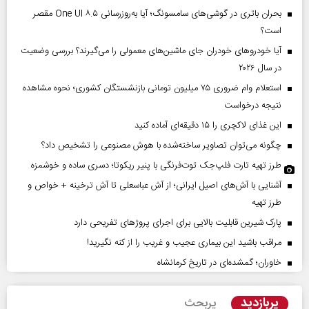
بحران باتری در گوشی‌های سامسونگ؛ آیا به‌روزرسانی One UI ۸.۵ مقصر
است؟
آیا خودروهای خودران جای ماشین‌های معمولی را می‌گیرند؟ بررسی وضعیت
در سال ۲۰۲۶
استعلام وام ضروری ۷۵ میلیون تومانی بازنشستگان کشوری؛ نحوه مشاهده
نتیجه درخواست
این غذای لاکچری را ۱۵ دقیقه‌ای آماده کنید
چگونه می‌توان تصاویر ساخته‌شده با هوش مصنوعی را تشخیص داد؟
طرز تهیه تارت فلپ‌جک توت‌فرنگی با پنیر ریکوتا؛ دسری ساده و خوشمزه
آشنایی با آش‌های اصیل ایرانی؛ از آش عباسعلی تا آش ترخینه + خواص و
طرز تهیه
پارک شیرین قابلیت‌ بالایی برای اجرای پروژهای تفریحی دارد
مراقب باشید این بیماری عجیب و غریب را از کنه نگیرید!
خاوران؛ گمشده‌ای در تاریخ کرمانشاه
پربازدید
پربحث