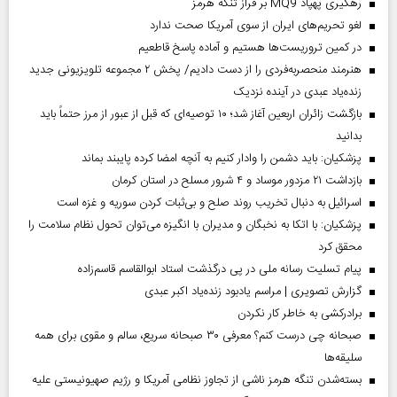
رهگیری پهپاد MQ9 بر فراز تنگه هرمز
لغو تحریم‌های ایران از سوی آمریکا صحت ندارد
در کمین تروریست‌ها هستیم و آماده پاسخ قاطعیم
هنرمند منحصر‌به‌فردی را از دست دادیم/ پخش ۲ مجموعه تلویزیونی جدید
زنده‌یاد عبدی در آینده نزدیک
بازگشت زائران اربعین آغاز شد؛ ۱۰ توصیه‌ای که قبل از عبور از مرز حتماً باید
بدانید
پزشکیان: باید دشمن را وادار کنیم به آنچه امضا کرده پایبند بماند
بازداشت ۲۱ مزدور موساد و ۴ شرور مسلح در استان کرمان
اسرائیل به دنبال تخریب روند صلح و بی‌ثبات کردن سوریه و غزه است
پزشکیان: با اتکا به نخبگان و مدیران با انگیزه می‌توان تحول نظام سلامت را
محقق کرد
پیام تسلیت رسانه ملی در پی درگذشت استاد ابوالقاسم قاسم‌زاده
گزارش تصویری | مراسم یادبود زنده‌یاد اکبر عبدی
برادرکشی به خاطر کار نکردن
صبحانه چی درست کنم؟ معرفی ۳۰ صبحانه سریع، سالم و مقوی برای همه
سلیقه‌ها
بسته‌شدن تنگه هرمز ناشی از تجاوز نظامی آمریکا و رژیم صهیونیستی علیه