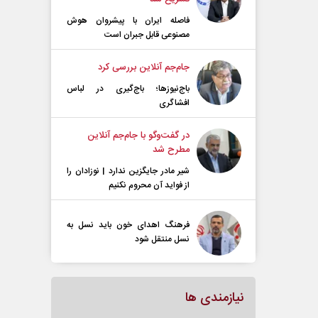
فاصله ایران با پیشرو‌ان هوش
مصنوعی قابل جبران است
جام‌جم آنلاین بررسی کرد
باج‌نیوزها؛ باج‌گیری در لباس
افشاگری
در گفت‌و‌گو با جام‌جم آنلاین
مطرح شد
شیر مادر جایگزین ندارد | نوزادان را
از فواید آن محروم نکنیم
فرهنگ اهدای خون باید نسل به
نسل منتقل شود
نیازمندی ها