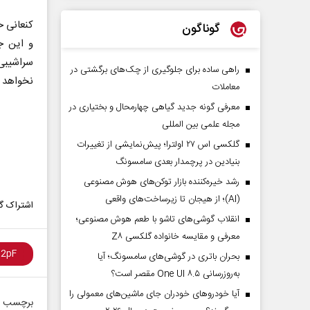
کنعانی خ
گوناگون
و این ج
سراشیبی 
راهی ساده برای جلوگیری از چک‌های برگشتی در
نخواهد ا
معاملات
معرفی گونه جدید گیاهی چهارمحال و بختیاری در
مجله علمی بین المللی
گلکسی اس ۲۷ اولترا؛ پیش‌نمایشی از تغییرات
بنیادین در پرچمدار بعدی سامسونگ
رشد خیره‌کننده بازار توکن‌های هوش مصنوعی
(AI)؛ از هیجان تا زیرساخت‌های واقعی
اشتراک گذ
انقلاب گوشی‌های تاشو‌ با طعم هوش مصنوعی؛
معرفی و مقایسه خانواده گلکسی Z۸
بحران باتری در گوشی‌های سامسونگ؛ آیا
به‌روزرسانی One UI ۸.۵ مقصر است؟
آیا خودروهای خودران جای ماشین‌های معمولی را
برچسب ه