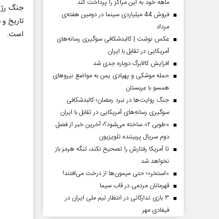
ماهه خود به این مراکز را پرداخت کند
جنگ رژیم
فروش 44 میلیاردی سینما در دومین هفته‌ی
تاریخ و 
مرداد
است.
عکس نوشت | کالبدشکافی سوگیری رسانه‌های
آمریکایی در تقابل با ایران
افزایش کالابرگ دوباره جدی شد
حمله موشکی و پهپادی یمن به مواضع نیروهای
همسو با عربستان
جنگ روایت‌ها در نبرد رمضان؛ کالبدشکافی
سوگیری رسانه‌های آمریکایی در تقابل با ایران
«طوبی ۲» ساخته می‌شود؟؛ آخرین خبر از فصل
دوم سریال پربیننده تلویزیون
تا آمریکا رفتارش را تصحیح نکند، تنگه هرمز باز
نخواهد شد
«استخر»‌‌؛ حتی میمون‌ها از درخت می‌افتند!
قهرمانان مردمی در قاب سیما
۳ بازی تدارکاتی در انتظار تیم ملی ایران در
فیفادی مهر