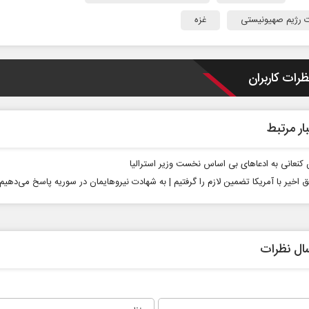
ت رژیم صهیونیستی
غزه
ظرات کاربران
ار مرتبط
 از
آیا تفاهم‌نامه حداکثر دستاورد
سازمان
راهبردی ایران بود؟
محمدح
کنعانی به ادعا‌های بی اساس نخست‌ وزیر استرالیا
شهاب اسفندیاری
ق اخیر با آمریکا تضمین لازم را گرفتیم | به شهادت نیروهایمان در سوریه پاسخ می‌دهیم
ال نظرات