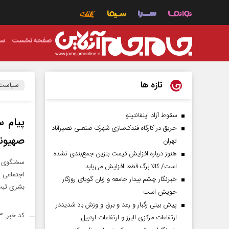
صفحه نخست
سی
تازه ها
سیاست
سقوط آزاد اینفانتینو
پیام س
حریق در کارگاه فندک‌سازی شهرک صنعتی نصیرآباد
صهیونی
تهران
هنوز درباره افزایش قیمت بنزین جمع‌بندی نشده
سخنگوی وز
است/ کالا برگ قطعا افزایش می‌یابد
اجتماعی 
خبرنگار چشم بیدار جامعه و زبان گویای روزگار
بشری ثبت
خویش است
پیش بینی رگبار و رعد و برق و وزش باد شدیددر
کد خبر: ۱۴۴۰۸۳۳
ارتفاعات مرکزی البرز و ارتفاعات اردبیل