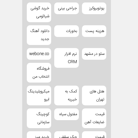
یوتوبروکرز
جراحی بینی
خرید گوشی
شیائومی
هزینه پست
بخورات
دانلود آهنگ
جدید
سئو در مشهد
نرم افزار
webone.co
CRM
فروشگاه
انتخاب من
هتل های
کمک به
میکروبلیدینگ
تهران
خیریه
ابرو
قیمت
مفتول سیاه
کوچینگ
ضایعات آهن
سازمانی
قیمت
جک سقفی
خرید میز