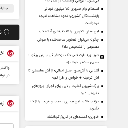
می‌گیرند؟ بررسی وضعیت در سال ۲۰۲۶
جنایا
استعلام وام ضروری ۷۵ میلیون تومانی
بازنشستگان کشوری؛ نحوه مشاهده نتیجه
درخواست
ن
این غذای لاکچری را ۱۵ دقیقه‌ای آماده کنید
چگونه می‌توان تصاویر ساخته‌شده با هوش
مصنوعی را تشخیص داد؟
اخب
طرز تهیه تارت فلپ‌جک توت‌فرنگی با پنیر ریکوتا؛
یاست‌های ضدایرانی
خبرنگار و دیپلمات؛ دو روایت
دسری ساده و خوشمزه
مریکا تغییر نکرده است
یک جبهه
واکنش 
آشنایی با آش‌های اصیل ایرانی؛ از آش عباسعلی تا
در تواف
آش ترخینه + خواص و طرز تهیه
ی - کارشناس ارشد مسائل آمریکا
اسماعیل بقائی - سخنگوی وزارت امور خارجه
پارک شیرین قابلیت‌ بالایی برای اجرای پروژهای
تفریحی دارد
مراقب باشید این بیماری عجیب و غریب را از کنه
ارس
نگیرید!
خاوران؛ گمشده‌ای در تاریخ کرمانشاه