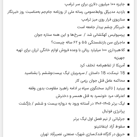
جایزه ۱۰۰ میلیون دلاری برای سر ترامپ
بازدید مدیرکل روابط‌عمومی رسانه ملی از روزنامه جام‌جم به‌مناسبت روز خبرنگار
سناریوی فرار روی میز ترامپ
خبرنگار چشم بیدار جامعه است
پرسپولیس کهکشانی شد / سرخ‌ها و این همه ستاره جوان
ماجرای سن بازنشستگی ۵۵ و ۶۲ ساله چیست؟
کلاهبرداری ۱۰۰ میلیارد ریالی با وعده فروش لوازم خانگی ارزان برای تهیه
جهیزیه
آمریکا از تفاهم‌نامه تخلف کرد
18 نیمکت، 18 داستان / سرمربیان لیگ بیست‌وششم را بشناسید
محاکمه عامل قتل جوان رزمی کار
ببینید | تاکید سخنگوی سپاه بر ادامه راهبرد مقاومت بدون وقفه
اعتراف مرد خونسرد به قتل همسر و دخترش
لیگ برتر ۱۴۰۵-۱۴۰۶ در آستانه ورود به دروازه بیست و ششم / بازگشت
پرانرژی فوتبال
جزئیاتی از نیم فصل اول لیگ برتر
سقوط آزاد اینفانتینو
حریق در کارگاه فندک‌سازی شهرک صنعتی نصیرآباد تهران