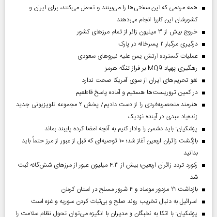
همه مردمی که این سختی‌ها را می‌بینند و تحمل می‌کنند، برای ایران و
کشورشان این کاررا انجام می‌دهند
خروج بیش از ۳ میلیون زائر از تمام مرز‌های کشور
درگیری مرگبار ۲ پسرخاله در پارک
عملیات گسترده ارتش یمن علیه نیروهای سعودی
رهگیری پهپاد MQ9 بر فراز تنگه هرمز
لغو تحریم‌های ایران از سوی آمریکا صحت ندارد
در کمین تروریست‌ها هستیم و آماده پاسخ قاطعیم
هنرمند منحصر‌به‌فردی را از دست دادیم/ پخش ۲ مجموعه تلویزیونی جدید
زنده‌یاد عبدی در آینده نزدیک
پزشکیان: باید دشمن را وادار کنیم به آنچه امضا کرده پایبند بماند
بازگشت زائران اربعین آغاز شد؛ ۱۰ توصیه‌ای که قبل از عبور از مرز حتماً باید
بدانید
رکورد تردد زائران اربعین؛ بیش از ۴.۳ میلیون عبور از مرزهای شش‌گانه ثبت
شد
بازداشت ۲۱ مزدور موساد و ۴ شرور مسلح در استان کرمان
اسرائیل به دنبال تخریب روند صلح و بی‌ثبات کردن سوریه و غزه است
پزشکیان: با اتکا به نخبگان و مدیران با انگیزه می‌توان تحول نظام سلامت را