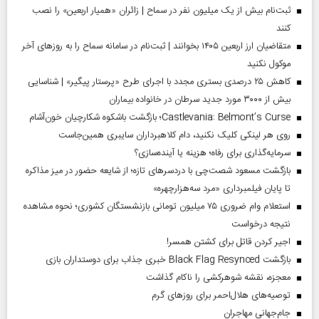
ثبت‌نام بیش از یک میلیون نفر در سماح | زائران «همیار اربعین» را نصب
کنند
متقاضیان ارز اربعین ۱۴۰۵ بخوانند | ثبت‌نام در سامانه سماح را به روز‌های آخر
موکول نکنید
کاهش ۲۵ درصدی بستری مجدد با اجرای طرح «پرستار پیگیر» | شناسایی
بیش از ۳۰۰۰ مورد جدید سرطان در خانواده بیماران
Castlevania: Belmont’s Curse؛ بازگشت باشکوه شکارچیان خون‌آشام
روی هر لینکی کلیک نکنید، دام کلاهبرداران سایبری همین‌جاست
سرمایه‌گذاری برای رفاه؛ هزینه یا آینده‌سازی؟
بازگشت مسعود شصت‌چی با دردسر‌های تازه؛ از شایعه حضور در میز مذاکره
تا پایان فیلمبرداری «مرد سه‌هزارچهره»
استعلام وام ضروری ۷۵ میلیون تومانی بازنشستگان کشوری؛ نحوه مشاهده
نتیجه درخواست
اجیر کردن قاتل برای کشتن همسر!
بازگشت Black Flag Resynced خبری جذاب برای دوستداران بازی
معجزه، نقشه شوهرکشی را ناکام گذاشت
توصیه‌های هلال‌احمر برای روز‌های گرم
جام‌جهانی مهاجران