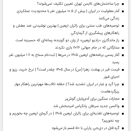
چرا ساختمان‌های ناایمن تهران تعیین تکلیف نمی‌شوند؟
آمار معلولیت در ایران | بیش از ۱۰.۵ میلیون نفر با محدودیت عملکردی
زندگی می‌کنند
توصیه‌های طب سنتی برای زائران اربعین | بهترین نوشیدنی ضد عطش و
راهکارهای پیشگیری از گرمازدگی
راز ماندگاری «رادیو اربعین» از زبان دو گوینده؛ رسانه‌ای که حسینیه است
ستارگانی که در جام جهانی ۲۰۲۶ بازی نکردند
آغاز رسمی برنامه‌های اربعین ۱۴۰۵ در مرز‌ها | ثبت‌نام سماح به ۱.۷ میلیون نفر
رسید
قیمت قبر در بهشت زهرا (س) در سال ۱۴۰۵ چقدر است؟ | نرخ خرید، رزرو و
احیای قبور
چرا گرد و غبار در ایران تشدید شد؟ | حقابه تالاب‌ها مهم‌ترین راهکار مهار
ریزگردهاست
مجازات سنگین برای آدم‌ربایان گوش‌بر
واکسن جدید سرطان پانکراس امیدبخش شد
توصیه‌های تغذیه‌ای برای زائران اربعین ۱۴۰۵ | در گرمای اربعین چه بخوریم و
چه نخوریم؟
گره قتل در دی‌جی پارتی با ۵۰ قسم باز می‌شود