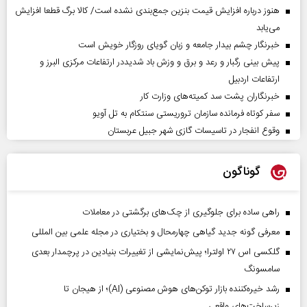
هنوز درباره افزایش قیمت بنزین جمع‌بندی نشده است/ کالا برگ قطعا افزایش
می‌یابد
خبرنگار چشم بیدار جامعه و زبان گویای روزگار خویش است
پیش بینی رگبار و رعد و برق و وزش باد شدیددر ارتفاعات مرکزی البرز و
ارتفاعات اردبیل
خبرنگاران پشت سد کمیته‌های وزارت کار
سفر کوتاه فرمانده سازمان تروریستی سنتکام به تل آویو
وقوع انفجار در تاسیسات گازی شهر جبیل عربستان
گوناگون
راهی ساده برای جلوگیری از چک‌های برگشتی در معاملات
معرفی گونه جدید گیاهی چهارمحال و بختیاری در مجله علمی بین المللی
گلکسی اس ۲۷ اولترا؛ پیش‌نمایشی از تغییرات بنیادین در پرچمدار بعدی
سامسونگ
رشد خیره‌کننده بازار توکن‌های هوش مصنوعی (AI)؛ از هیجان تا
زیرساخت‌های واقعی