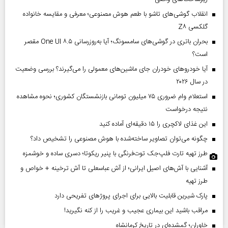
انقلاب گوشی‌های تاشو‌ با طعم هوش مصنوعی؛ معرفی و مقایسه خانواده
گلکسی Z۸
بحران باتری در گوشی‌های سامسونگ؛ آیا به‌روزرسانی One UI ۸.۵ مقصر
است؟
آیا خودروهای خودران جای ماشین‌های معمولی را می‌گیرند؟ بررسی وضعیت
در سال ۲۰۲۶
استعلام وام ضروری ۷۵ میلیون تومانی بازنشستگان کشوری؛ نحوه مشاهده
نتیجه درخواست
این غذای لاکچری را ۱۵ دقیقه‌ای آماده کنید
چگونه می‌توان تصاویر ساخته‌شده با هوش مصنوعی را تشخیص داد؟
طرز تهیه تارت فلپ‌جک توت‌فرنگی با پنیر ریکوتا؛ دسری ساده و خوشمزه
آشنایی با آش‌های اصیل ایرانی؛ از آش عباسعلی تا آش ترخینه + خواص و
طرز تهیه
پارک شیرین قابلیت‌ بالایی برای اجرای پروژهای تفریحی دارد
مراقب باشید این بیماری عجیب و غریب را از کنه نگیرید!
خاوران؛ گمشده‌ای در تاریخ کرمانشاه