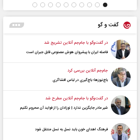
گفت و گو
در گفت‌و‌گو با جام‌جم آنلاین تشریح شد
فاصله ایران با پیشرو‌ان هوش مصنوعی قابل جبران است
جام‌جم آنلاین بررسی کرد
باج‌نیوزها؛ باج‌گیری در لباس افشاگری
در گفت‌و‌گو با جام‌جم آنلاین مطرح شد
شیر مادر جایگزین ندارد | نوزادان را از فواید آن محروم نکنیم
فرهنگ اهدای خون باید نسل به نسل منتقل شود