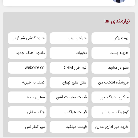
نیازمندی ها
یوتوبروکرز
جراحی بینی
خرید گوشی شیائومی
هزینه پست
بخورات
دانلود آهنگ جدید
سئو در مشهد
نرم افزار CRM
webone.co
فروشگاه انتخاب من
هتل های تهران
کمک به خیریه
میکروبلیدینگ ابرو
قیمت ضایعات آهن
مفتول سیاه
کوچینگ سازمانی
قیمت هبلکس
جک سقفی
خرید میز اداری مدرن
قیمت میلگرد
میز کنفرانس