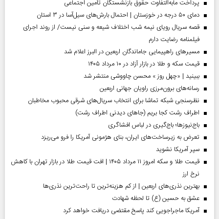
پرداخت مابه‌التفاوت حقوق بازنشستگان تأمین اجتماعی
دمای ۵۰ درجه در خوزستان | احتمال بارش‌های سیل‌آسا در ۳ استان
قصه سریال رویای نیمه شب اختلاف شیعه و سنی نیست/ از روند اجرای
فیلمنامه رضایت دارم
مسیر‌های راهپیمایی جاماندگان اربعین در البرز اعلام شد
قیمت سکه و طلا در بازار آزاد در ۱۰ مرداد ۱۴۰۵
ببینید | «چهل روز » محسن چاووشی منتشر شد
رسانه‌های برون‌مرزی راویان جهانی اربعین
نظرسنجی شبکه تماشا برای انتخاب سریال‌های شرقی محبوب مخاطبان
اطراف رشت کجا بریم (جاهای دیدنی اطراف رشت)
باج‌نیوزها؛ باج‌گیری در لباس افشاگری
تعرض به زیرساخت‌های ایران، بنای هژمونی آمریکا را فرو می‌ریزد
سپر آمریکا نشوید
قیمت طلا و سکه امروز ۱۱ مرداد ۱۴۰۵ | افت قیمت طلا در بازار تهران با کاهش
نرخ ارز
بهترین نذری‌های اربعین | از کم هزینه‌ترین تا راحت‌ترین نذری‌ها
عشق به حسین (ع) تا لحظه شهادت
آمریکا ماجراجویی کند پاسخ مقتضی دریافت خواهد کرد