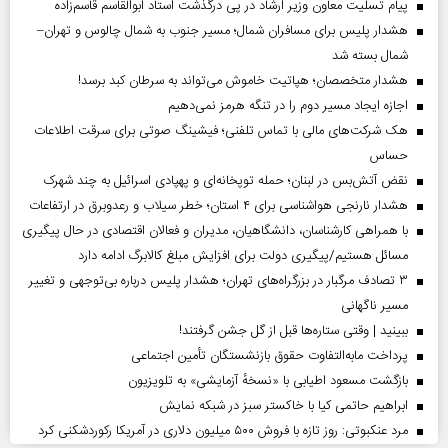
پیام تسلیت معاون وزیر ارشاد در پی درگذشت استاد ابوالقاسم قاسم‌زاده
هشدار پلیس برای مسافران شمال؛ مسیر جنوب به شمال چالوس و تهران–
شمال بسته شد
هشدار متخصصان؛ هپاتیت خاموش می‌تواند به سرطان کبد برسد!
اجازه ایجاد مسیر دوم را در تنگه هرمز نمی‌دهیم
هک شرکت‌های مالی با تماس تلفنی؛ فیشینگ صوتی برای سرقت اطلاعات
حساس
نقض آتش‌بس در لبنان؛ حمله توپخانه‌ای و پهپادی اسرائیل به چند شهرک
هشدار نارنجی هواشناسی برای ۴ استان؛ خطر سیلاب و رعدوبرق در ارتفاعات
با همراهی کارشناسان، دانشگاهیان، مدیران و فعالان اقتصادی در حال پیگیری
مسائل هستیم/پیگیری دولت برای افزایش مبلغ کالابرگ ادامه دارد
۳ تصادف مرگبار در بزرگراه‌های تهران؛ هشدار پلیس درباره بی‌توجهی و تغییر
مسیر ناگهانی
ببینید | وقتی ستاره‌ها قبل از گل جشن گرفتند!
پرداخت مابه‌التفاوت حقوق بازنشستگان تأمین اجتماعی
بازگشت مسعود اطیابی با «نسخهٔ آزمایشی» به تلویزیون
ابراهیم حاتمی کیا با خاکستر سبز در شبکه نمایش
مرد عنکبوتی: روز تازه با فروش ۵۰۰ میلیون دلاری در آمریکا رکوردشکنی کرد