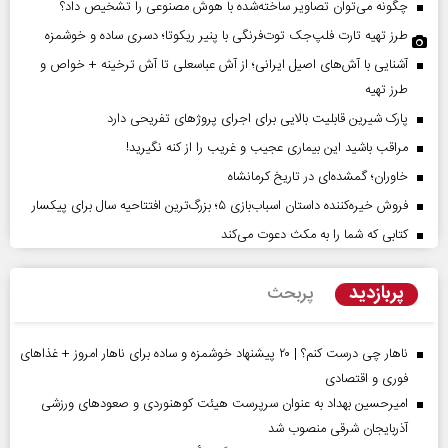
چگونه می‌توان تصاویر ساخته‌شده با هوش مصنوعی را تشخیص داد؟
طرز تهیه تارت فلپ‌جک توت‌فرنگی با پنیر ریکوتا؛ دسری ساده و خوشمزه
آشنایی با آش‌های اصیل ایرانی؛ از آش عباسعلی تا آش ترخینه + خواص و
طرز تهیه
پارک شیرین قابلیت‌ بالایی برای اجرای پروژهای تفریحی دارد
مراقب باشید این بیماری عجیب و غریب را از کنه نگیرید!
خاوران؛ گمشده‌ای در تاریخ کرمانشاه
فروش خیره‌کننده داستان اسباب‌بازی ۵؛ بزرگ‌ترین افتتاحیه سال برای پیکسار
کتابی که شما را به مکث دعوت می‌کند
پربازدید
پربحث
ناهار چی درست کنم؟ | ۲۰ پیشنهاد خوشمزه و ساده برای ناهار امروز + غذاهای
فوری و اقتصادی
امیرحسین بهداد به عنوان سرپرست هیئت کوهنوردی و صعودهای ورزشی
آذربایجان شرقی منصوب شد