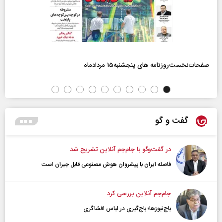
صفحات‌نخست‌روزنامه ها‌ی پنجشنبه‌۱۵ مردادماه
گفت و گو
در گفت‌و‌گو با جام‌جم آنلاین تشریح شد
فاصله ایران با پیشرو‌ان هوش مصنوعی قابل جبران است
جام‌جم آنلاین بررسی کرد
باج‌نیوزها؛ باج‌گیری در لباس افشاگری