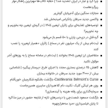
چرا گرد و غبار در ایران تشدید شد؟ | حقابه تالاب‌ها مهم‌ترین راهکار مهار
ریزگردهاست
مجازات سنگین برای آدم‌ربایان گوش‌بر
واکسن جدید سرطان پانکراس امیدبخش شد
توصیه‌های تغذیه‌ای برای زائران اربعین ۱۴۰۵ | در گرمای اربعین چه بخوریم و
چه نخوریم؟
گره قتل در دی‌جی پارتی با ۵۰ قسم باز می‌شود
ثبت‌نام بیش از یک میلیون نفر در سماح | زائران «همیار اربعین» را نصب
کنند
متقاضیان ارز اربعین ۱۴۰۵ بخوانند | ثبت‌نام در سامانه سماح را به روز‌های آخر
موکول نکنید
کاهش ۲۵ درصدی بستری مجدد با اجرای طرح «پرستار پیگیر» | شناسایی
بیش از ۳۰۰۰ مورد جدید سرطان در خانواده بیماران
Castlevania: Belmont’s Curse؛ بازگشت باشکوه شکارچیان خون‌آشام
روی هر لینکی کلیک نکنید، دام کلاهبرداران سایبری همین‌جاست
سرمایه‌گذاری برای رفاه؛ هزینه یا آینده‌سازی؟
بازگشت مسعود شصت‌چی با دردسر‌های تازه؛ از شایعه حضور در میز مذاکره
تا پایان فیلمبرداری «مرد سه‌هزارچهره»