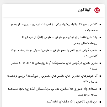
گوناگون
گلکسی اس ۲۷ اولترا؛ پیش‌نمایشی از تغییرات بنیادین در پرچمدار بعدی
سامسونگ
رشد خیره‌کننده بازار توکن‌های هوش مصنوعی (AI)؛ از هیجان تا
زیرساخت‌های واقعی
انقلاب گوشی‌های تاشو‌ با طعم هوش مصنوعی؛ معرفی و مقایسه خانواده
گلکسی Z۸
بحران باتری در گوشی‌های سامسونگ؛ آیا به‌روزرسانی One UI ۸.۵ مقصر
است؟
آیا خودروهای خودران جای ماشین‌های معمولی را می‌گیرند؟ بررسی وضعیت
در سال ۲۰۲۶
استعلام وام ضروری ۷۵ میلیون تومانی بازنشستگان کشوری؛ نحوه مشاهده
نتیجه درخواست
این غذای لاکچری را ۱۵ دقیقه‌ای آماده کنید