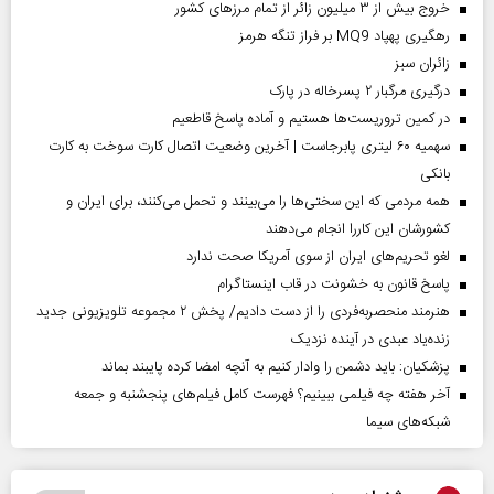
خروج بیش از ۳ میلیون زائر از تمام مرز‌های کشور
رهگیری پهپاد MQ9 بر فراز تنگه هرمز
‌زائران سبز
درگیری مرگبار ۲ پسرخاله در پارک
در کمین تروریست‌ها هستیم و آماده پاسخ قاطعیم
سهمیه ۶۰ لیتری پابرجاست | آخرین وضعیت اتصال کارت سوخت به کارت
بانکی
همه مردمی که این سختی‌ها را می‌بینند و تحمل می‌کنند، برای ایران و
کشورشان این کاررا انجام می‌دهند
لغو تحریم‌های ایران از سوی آمریکا صحت ندارد
پاسخ قانون به خشونت در قاب اینستاگرام
هنرمند منحصر‌به‌فردی را از دست دادیم/ پخش ۲ مجموعه تلویزیونی جدید
زنده‌یاد عبدی در آینده نزدیک
پزشکیان: باید دشمن را وادار کنیم به آنچه امضا کرده پایبند بماند
آخر هفته چه فیلمی ببینیم؟ فهرست کامل فیلم‌های پنجشنبه و جمعه
شبکه‌های سیما