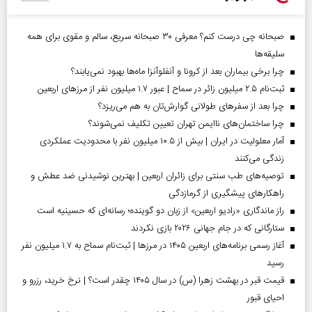
صبحانه چی درست کنم؟ معرفی ۳۰ صبحانه سریع، سالم و مقوی برای همه
سلیقه‌ها
چرا برخی بیماران بعد از کرونا و آنفلوآنزا ماه‌ها بهبود نمی‌یابند؟
ثبت‌نام ۲.۵ میلیون زائر در سماح | عبور ۱.۷ میلیون نفر از مرز‌های اربعین
چرا بعد از سفرهای طولانی گوارش‌تان به هم می‌ریزد؟
چرا ساختمان‌های ناایمن تهران تعیین تکلیف نمی‌شوند؟
آمار معلولیت در ایران | بیش از ۱۰.۵ میلیون نفر با محدودیت عملکردی
زندگی می‌کنند
توصیه‌های طب سنتی برای زائران اربعین | بهترین نوشیدنی ضد عطش و
راهکارهای پیشگیری از گرمازدگی
راز ماندگاری «رادیو اربعین» از زبان دو گوینده؛ رسانه‌ای که حسینیه است
ستارگانی که در جام جهانی ۲۰۲۶ بازی نکردند
آغاز رسمی برنامه‌های اربعین ۱۴۰۵ در مرز‌ها | ثبت‌نام سماح به ۱.۷ میلیون نفر
رسید
قیمت قبر در بهشت زهرا (س) در سال ۱۴۰۵ چقدر است؟ | نرخ خرید، رزرو و
احیای قبور