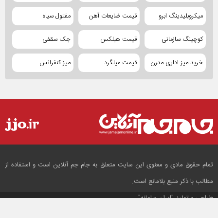
میکروبلیدینگ ابرو
قیمت ضایعات آهن
مفتول سیاه
کوچینگ سازمانی
قیمت هبلکس
جک سقفی
خرید میز اداری مدرن
قیمت میلگرد
میز کنفرانس
تمام حقوق مادی و معنوی این سایت متعلق به جام جم آنلاین است و استفاده از
مطالب با ذکر منبع بلامانع است.
طراحی و تولید
"ایران سامانه"