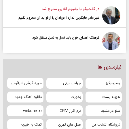
در گفت‌و‌گو با جام‌جم آنلاین مطرح شد
شیر مادر جایگزین ندارد | نوزادان را از فواید آن محروم نکنیم
فرهنگ اهدای خون باید نسل به نسل منتقل شود
نیازمندی ها
یوتوبروکرز
جراحی بینی
خرید گوشی شیائومی
هزینه پست
بخورات
دانلود آهنگ جدید
سئو در مشهد
نرم افزار CRM
webone.co
فروشگاه انتخاب من
هتل های تهران
کمک به خیریه