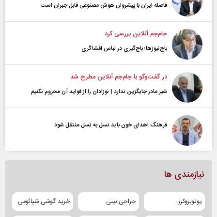
فاصله ایران با پیشرو‌ان هوش مصنوعی قابل جبران است
جام‌جم آنلاین بررسی کرد
باج‌نیوزها؛ باج‌گیری در لباس افشاگری
در گفت‌و‌گو با جام‌جم آنلاین مطرح شد
شیر مادر جایگزین ندارد | نوزادان را از فواید آن محروم نکنیم
فرهنگ اهدای خون باید نسل به نسل منتقل شود
نیازمندی ها
یوتوبروکرز
جراحی بینی
خرید گوشی شیائومی