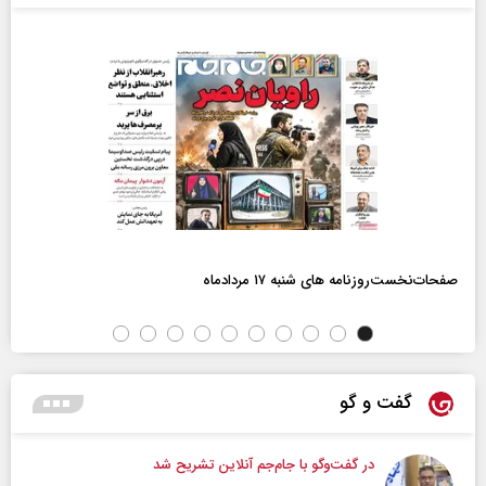
صفحات‌نخست‌روزنامه ها‌ی شنبه ۱۷ مردادماه
گفت و گو
در گفت‌و‌گو با جام‌جم آنلاین تشریح شد