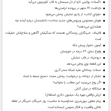
«آسباد»؛ روایتی تازه از دل سیستان به قاب تلویزیون می‌آید
بازداشت ۲۸ متهم در پرونده تراستی‌ها
«بلواي کذاب» از رادیو نمایش پخش می‌شود
هوش مصنوعی ویروس‌های جدید ساخت؛ دانشمندان درباره آینده چه
هشداری می‌دهند؟
قالیباف: خبرنگاران رزمندگانی هستند که سنگرشان آگاهی و سلاح‌شان حقیقت
است
آزمون دشوار پیمان مکه
وقوع دمای ۴۹ درجه در خوزستان
«روحینا» در قاب نمایش
این قطعه بوی وطن می‌دهد
حملات رسانه‌ای علیه شبکه سحر آذری
تشکر از «زمانه» و درخواست پخش مجدد «صبح جمعه با شما»
اگر روح می‌بینید این مطلب را بخوانید!
میانکاله در میان آتش
ارزش واقعی مهره یک میلیون دلاری استقلال!
پیام معاون برون‌مرزی صداوسیما به مناسبت روز خبرنگار؛ خبرنگار در نقطه
تلاقی واقعیت و افکار عمومی ایستاده است