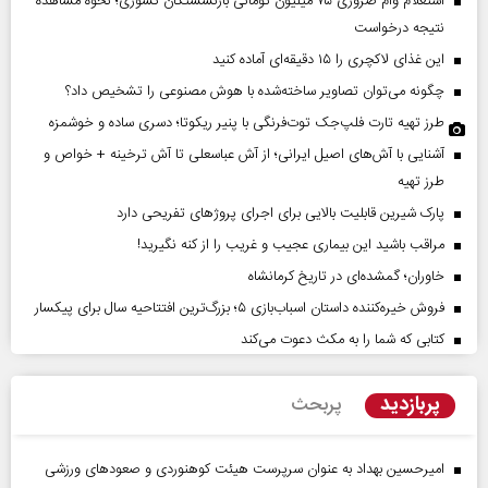
استعلام وام ضروری ۷۵ میلیون تومانی بازنشستگان کشوری؛ نحوه مشاهده
نتیجه درخواست
این غذای لاکچری را ۱۵ دقیقه‌ای آماده کنید
چگونه می‌توان تصاویر ساخته‌شده با هوش مصنوعی را تشخیص داد؟
طرز تهیه تارت فلپ‌جک توت‌فرنگی با پنیر ریکوتا؛ دسری ساده و خوشمزه
آشنایی با آش‌های اصیل ایرانی؛ از آش عباسعلی تا آش ترخینه + خواص و
طرز تهیه
پارک شیرین قابلیت‌ بالایی برای اجرای پروژهای تفریحی دارد
مراقب باشید این بیماری عجیب و غریب را از کنه نگیرید!
خاوران؛ گمشده‌ای در تاریخ کرمانشاه
فروش خیره‌کننده داستان اسباب‌بازی ۵؛ بزرگ‌ترین افتتاحیه سال برای پیکسار
کتابی که شما را به مکث دعوت می‌کند
پربازدید
پربحث
امیرحسین بهداد به عنوان سرپرست هیئت کوهنوردی و صعودهای ورزشی