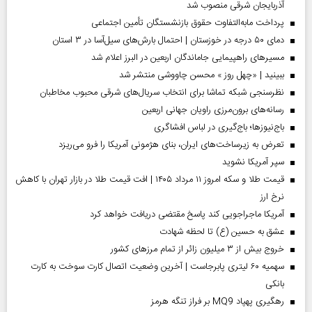
آذربایجان شرقی منصوب شد
پرداخت مابه‌التفاوت حقوق بازنشستگان تأمین اجتماعی
دمای ۵۰ درجه در خوزستان | احتمال بارش‌های سیل‌آسا در ۳ استان
مسیر‌های راهپیمایی جاماندگان اربعین در البرز اعلام شد
ببینید | «چهل روز » محسن چاووشی منتشر شد
نظرسنجی شبکه تماشا برای انتخاب سریال‌های شرقی محبوب مخاطبان
رسانه‌های برون‌مرزی راویان جهانی اربعین
باج‌نیوزها؛ باج‌گیری در لباس افشاگری
تعرض به زیرساخت‌های ایران، بنای هژمونی آمریکا را فرو می‌ریزد
سپر آمریکا نشوید
قیمت طلا و سکه امروز ۱۱ مرداد ۱۴۰۵ | افت قیمت طلا در بازار تهران با کاهش
نرخ ارز
آمریکا ماجراجویی کند پاسخ مقتضی دریافت خواهد کرد
عشق به حسین (ع) تا لحظه شهادت
خروج بیش از ۳ میلیون زائر از تمام مرز‌های کشور
سهمیه ۶۰ لیتری پابرجاست | آخرین وضعیت اتصال کارت سوخت به کارت
بانکی
رهگیری پهپاد MQ9 بر فراز تنگه هرمز