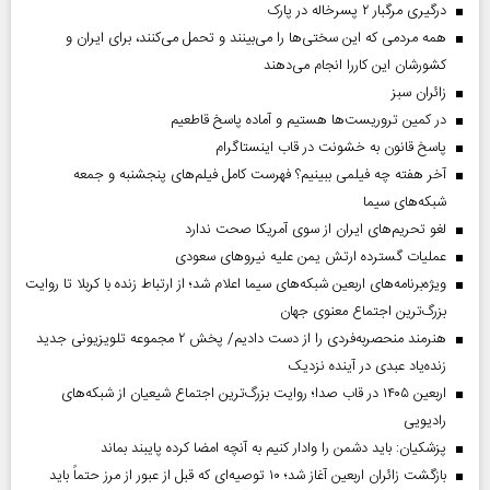
درگیری مرگبار ۲ پسرخاله در پارک
همه مردمی که این سختی‌ها را می‌بینند و تحمل می‌کنند، برای ایران و
کشورشان این کاررا انجام می‌دهند
‌زائران سبز
در کمین تروریست‌ها هستیم و آماده پاسخ قاطعیم
پاسخ قانون به خشونت در قاب اینستاگرام
آخر هفته چه فیلمی ببینیم؟ فهرست کامل فیلم‌های پنجشنبه و جمعه
شبکه‌های سیما
لغو تحریم‌های ایران از سوی آمریکا صحت ندارد
عملیات گسترده ارتش یمن علیه نیروهای سعودی
ویژه‌برنامه‌های اربعین شبکه‌های سیما اعلام شد؛ از ارتباط زنده با کربلا تا روایت
بزرگ‌ترین اجتماع معنوی جهان
هنرمند منحصر‌به‌فردی را از دست دادیم/ پخش ۲ مجموعه تلویزیونی جدید
زنده‌یاد عبدی در آینده نزدیک
اربعین ۱۴۰۵ در قاب صدا؛ روایت بزرگ‌ترین اجتماع شیعیان از شبکه‌های
رادیویی
پزشکیان: باید دشمن را وادار کنیم به آنچه امضا کرده پایبند بماند
بازگشت زائران اربعین آغاز شد؛ ۱۰ توصیه‌ای که قبل از عبور از مرز حتماً باید