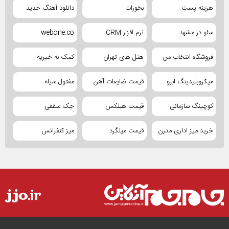
هزینه پست
بخورات
دانلود آهنگ جدید
سئو در مشهد
نرم افزار CRM
webone.co
فروشگاه انتخاب من
هتل های تهران
کمک به خیریه
میکروبلیدینگ ابرو
قیمت ضایعات آهن
مفتول سیاه
کوچینگ سازمانی
قیمت هبلکس
جک سقفی
خرید میز اداری مدرن
قیمت میلگرد
میز کنفرانس