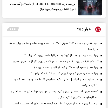
بررسی بازی Silent Hill: Townfall؛ از داستان و گیم‌پلی تا
تاریخ انتشار و سیستم مورد نیاز
اخبار ویژه
صبحانه چی درست کنم؟ معرفی ۳۰ صبحانه سریع، سالم و مقوی برای همه
سلیقه‌ها
چرا برخی بیماران بعد از کرونا و آنفلوآنزا ماه‌ها بهبود نمی‌یابند؟
ثبت‌نام ۲.۵ میلیون زائر در سماح | عبور ۱.۷ میلیون نفر از مرز‌های اربعین
چرا بعد از سفرهای طولانی گوارش‌تان به هم می‌ریزد؟
چرا ساختمان‌های ناایمن تهران تعیین تکلیف نمی‌شوند؟
آمار معلولیت در ایران | بیش از ۱۰.۵ میلیون نفر با محدودیت عملکردی
زندگی می‌کنند
توصیه‌های طب سنتی برای زائران اربعین | بهترین نوشیدنی ضد عطش و
راهکارهای پیشگیری از گرمازدگی
راز ماندگاری «رادیو اربعین» از زبان دو گوینده؛ رسانه‌ای که حسینیه است