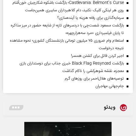
Castlevania: Belmont’s Curse؛ بازگشت باشکوه شکارچیان خون‌آشام
روی هر لینکی کلیک نکنید، دام کلاهبرداران سایبری همین‌جاست
سرمایه‌گذاری برای رفاه؛ هزینه یا آینده‌سازی؟
بازگشت مسعود شصت‌چی با دردسر‌های تازه؛ از شایعه حضور در میز مذاکره
تا پایان فیلمبرداری «مرد سه‌هزارچهره»
استعلام وام ضروری ۷۵ میلیون تومانی بازنشستگان کشوری؛ نحوه مشاهده
نتیجه درخواست
اجیر کردن قاتل برای کشتن همسر!
بازگشت Black Flag Resynced خبری جذاب برای دوستداران بازی
معجزه، نقشه شوهرکشی را ناکام گذاشت
توصیه‌های هلال‌احمر برای روز‌های گرم
جام‌جهانی مهاجران
ویدئو