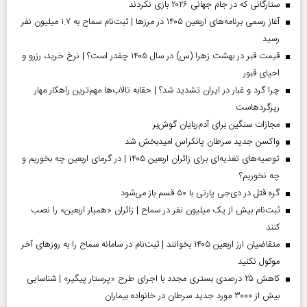
ستارگانی که در جام جهانی ۲۰۲۶ بازی نکردند
آغاز رسمی برنامه‌های اربعین ۱۴۰۵ در مرز‌ها | ثبت‌نام سماح به ۱.۷ میلیون نفر
رسید
قیمت قبر در بهشت زهرا (س) در سال ۱۴۰۵ چقدر است؟ | نرخ خرید، رزرو و
احیای قبور
چرا گرد و غبار در ایران تشدید شد؟ | حقابه تالاب‌ها مهم‌ترین راهکار مهار
ریزگردهاست
مجازات سنگین برای آدم‌ربایان گوش‌بر
واکسن جدید سرطان پانکراس امیدبخش شد
توصیه‌های تغذیه‌ای برای زائران اربعین ۱۴۰۵ | در گرمای اربعین چه بخوریم و
چه نخوریم؟
گره قتل در دی‌جی پارتی با ۵۰ قسم باز می‌شود
ثبت‌نام بیش از یک میلیون نفر در سماح | زائران «همیار اربعین» را نصب
کنند
متقاضیان ارز اربعین ۱۴۰۵ بخوانند | ثبت‌نام در سامانه سماح را به روز‌های آخر
موکول نکنید
کاهش ۲۵ درصدی بستری مجدد با اجرای طرح «پرستار پیگیر» | شناسایی
بیش از ۳۰۰۰ مورد جدید سرطان در خانواده بیماران